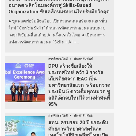
อนาคต พลิกโฉมองค์กรสู่ Skills-Based
Organization ขับเคลื่อนแรงงานไทยรับมือวิกฤต
● ชูแพลตฟอร์มอัจฉริยะ เปิดตัวแพลตฟอร์มเจเนอเรชั่น
ใหม่ “Conicle Skills” ด้านการพัฒนาทักษะคนแบบครบ
วงจรที่ขับเคลื่อนด้วย AI ครั้งแรกในไทย ● เปิดสมการ
แห่งการพัฒนาทักษะคน “Skills + AI +...
การศึกษา-ไอที
ประชาสัมพันธ์
DPU สร้างชื่อเสียงให้
ประเทศไทย! คว้า 3 รางวัล
เกียรติยศจาก IEAC เป็น
มหาวิทยาลัยแรก พร้อมกวาด
ประเมิน 5 ดาวเต็มทุกหมวด ชู
สถิติเด็กจบใหม่ได้งานทำทันที
95%
การศึกษา-ไอที
ประชาสัมพันธ์
สทน. ครบรอบ 20 ปี ยกระดับ
ศักยภาพวิทยาศาสตร์และ
เทคโนโลยีนิวเคลียร์ไทย เปิด