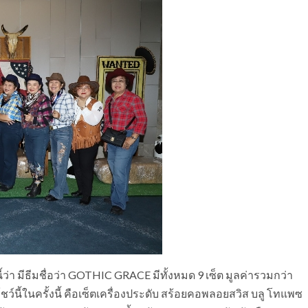
้ว่า มีธีมชื่อว่า GOTHIC GRACE มีทั้งหมด 9 เซ็ต มูลค่ารวมกว่า
์นี้ในครั้งนี้ คือเซ็ตเครื่องประดับ สร้อยคอพลอยสวิส บลู โทแพซ