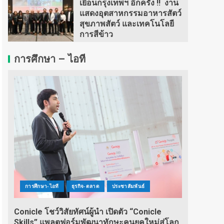
เยือนกรุงเทพฯ อีกครั้ง !! งาน
แสดงอุตสาหกรรมอาหารสัตว์
สุขภาพสัตว์ และเทคโนโลยี
การสีข้าว
การศึกษา – ไอที
การศึกษา-ไอที
ธุรกิจ-ตลาด
ประชาสัมพันธ์
Conicle โชว์วิสัยทัศน์ผู้นำ เปิดตัว “Conicle
Skills” แพลตฟอร์มพัฒนาทักษะคนยุคใหม่สู่โลก