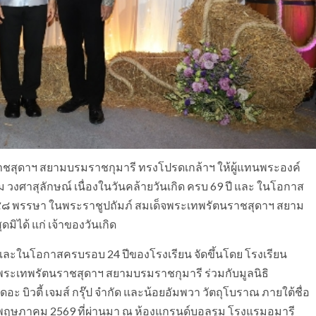
ชสุดาฯ สยามบรมราชกุมารี ทรงโปรดเกล้าฯ ให้ผู้แทนพระองค์
งศาสุลักษณ์ เนื่องในวันคล้ายวันเกิด ครบ 69 ปี และ ในโอกาส
 ๔๘ พรรษา ในพระราชูปถัมภ์ สมเด็จพระเทพรัตนราชสุดาฯ สยาม
มิได้ แก่ เจ้าของวันเกิด
 และในโอกาสครบรอบ 24 ปีของโรงเรียน จัดขึ้นโดย โรงเรียน
พระเทพรัตนราชสุดาฯ สยามบรมราชกุมารี ร่วมกับมูลนิธิ
ดอะ บิวตี้ เจมส์ กรุ๊ป จำกัด และน้อยอัมพวา วัตถุโบราณ ภายใต้ชื่อ
10 พฤษภาคม 2569 ที่ผ่านมา ณ ห้องแกรนด์บอลรูม โรงแรมอมารี