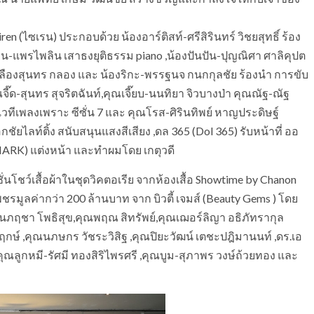
ไซเรน) ประกอบด้วย น้องอาร์ติสท์-ศรีสิรินทร์ วิชยสุทธิ์ ร้อง
ิน-แพรไพลิน เสาธงยุติธรรม piano ,น้องปันปัน-ปุญณิศา ศาลิคุปต
ห์ เหลืองสุนทร กลอง และ น้องริกะ-พรรฐนจ กนกกุลชัย ร้องนำ การขับ
จี๊ด-สุนทร สุจริตฉันท์,คุณเจี๊ยบ-นนทิยา จิวบางป่า คุณณัฐ-ณัฐ
วทีเพลงเพราะ ซีซั่น 7 และ คุณโรส-ศิรินทิพย์ หาญประดิษฐ์
ัยไลท์ติ้ง สนับสนุนแสงสีเสียง ,ดล 365 (Dol 365) รับหน้าที่ ออ
ARK) แต่งหน้า และทำผมโดย เกตุวดี
ชว์เสื้อผ้าในชุดวิคตอเรีย จากห้องเสื้อ Showtime by Chanon
ชรมูลค่ากว่า 200 ล้านบาท จาก บิวตี้ เจมส์ (Beauty Gems ) โดย
นภฤชา โพธิสุข,คุณพฤณ สิทรัพย์,คุณเฌอร์ลิญา อธิภัทรากุล
มฤกษ์ ,คุณนภษกร วัชระวิสิฐ ,คุณปิยะวัฒน์ เตชะปฎิมานนท์ ,ดร.เอ
ณลูกหมี-รัศมี ทองสิริไพรศรี ,คุณบูม-สุภาพร วงษ์ถ้วยทอง และ