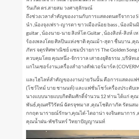
วันเกิด ดร.สายสม วงศาสุลักษณ์
ถึงช่วงเวลาสำคัญของงานกับการแสดงดนตรีจากวง Siren (
นำ ,น้องจุงเฟรา-ญารดา ขาวเมืองน้อย bass , น้องมินม
guitar , น้องนาย-นาย สิงห์โต Guitar , น้องสิงห์-สิง
ร้องเพลงโดย ศิลปินแห่งชาติ คุณเม้า-สุดา ชื่นบาน ,คุณ
ภัทร จตุรทิศพาณิชย์ แชมป์รายการ The Golden Song เ
ควบคุมโดย คุณหนึ่ง-จักรวาล เสาธงยุติธรรม ,บริษัทเอกช
แกไนเซอร์งาน,เครื่องสำอางคัฟเวอร์มาร์ค (COVERM
และไฮไลท์สำคัญของงานบ่ายวันนั้น คือการแสดงแฟชั่นโ
(โชว์ไทม์ บาย ชานนท์) และแฟชั่นโชว์เครื่องประดับเพ
นางแบบนายแบบกิตติมศักดิ์จำนวน 12 ท่าน ได้แก่ คุณ
พันธ์,คุณศรีวิรัตน์ ฉัตรจุฑมาส ,คุณโชติภาภัค รัตนส
กกฤต นารายณ์รักษา,คุณได๋-ไดอาน่า จงจินตนาการ ,คุ
คุณน้ำฝน-พัชรินทร์ วิทยาปัญญานนท์