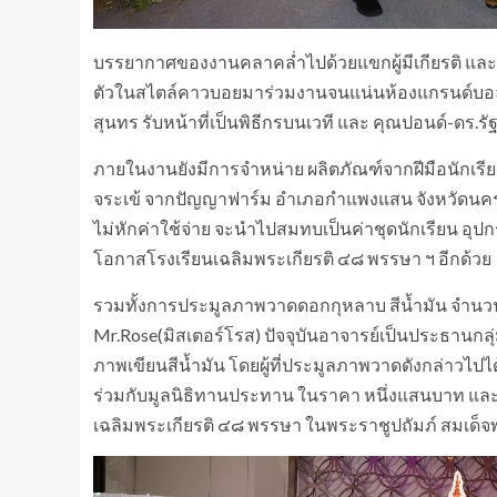
บรรยากาศของงานคลาคล่ำไปด้วยแขกผู้มีเกียรติ และเพื
ตัวในสไตล์คาวบอยมาร่วมงานจนแน่นห้องแกรนด์บอลรูม โ
สุนทร รับหน้าที่เป็นพิธีกรบนเวที และ คุณปอนด์-ดร.รัฐ
ภายในงานยังมีการจำหน่าย ผลิตภัณฑ์จากฝีมือนักเรีย
จระเข้ จากปัญญาฟาร์ม อำเภอกำแพงแสน จังหวัดนครปฐ
ไม่หักค่าใช้จ่าย จะนำไปสมทบเป็นค่าชุดนักเรียน อุป
โอกาสโรงเรียนเฉลิมพระเกียรติ ๔๘ พรรษา ฯ อีกด้วย
รวมทั้งการประมูลภาพวาดดอกกุหลาบ สีน้ำมัน จำนวน
Mr.Rose(มิสเตอร์โรส) ปัจจุบันอาจารย์เป็นประธานกล
ภาพเขียนสีน้ำมัน โดยผู้ที่ประมูลภาพวาดดังกล่าวไปได
ร่วมกับมูลนิธิทานประทาน ในราคา หนึ่งแสนบาท และ
เฉลิมพระเกียรติ ๔๘ พรรษา ในพระราชูปถัมภ์ สมเด็