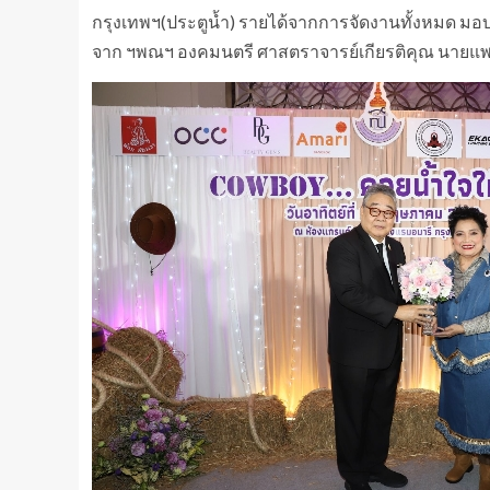
กรุงเทพฯ(ประตูน้ำ) รายได้จากการจัดงานทั้งหมด มอบให้
จาก ฯพณฯ องคมนตรี ศาสตราจารย์เกียรติคุณ นายแพ