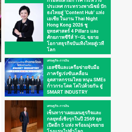
กรมส่งเสริมการค้าระหว่าง
ประเทศ กระทรวงพาณิชย์ ปัก
ธงไทยสู่ ‘Content Hub’ แห่ง
เอเชีย ในงาน Thai Night
Hong Kong 2026 ชู
ยุทธศาสตร์ 4 Pillars และ
ศักยภาพซีรีส์ Y–GL ขยาย
โอกาสธุรกิจบันเทิงไทยสู่เวที
โลก
เศรษฐกิจ-การเงิน
เอสซีจีและเครือข่ายจับมือ
ภาครัฐเร่งขับเคลื่อน
อุตสาหกรรมไทย หนุน SMEs
ก้าวกระโดด โตไปด้วยกัน สู่
SMART INDUSTRY
เศรษฐกิจ-การเงิน
เซ็นทาราเผยแผนธุรกิจและ
กลยุทธ์เชิงรุกในปี 2569 ลุย
เปิดอีก 5 แห่ง พร้อมมุ่งขยาย
โรงแรมไปทั่วโลก