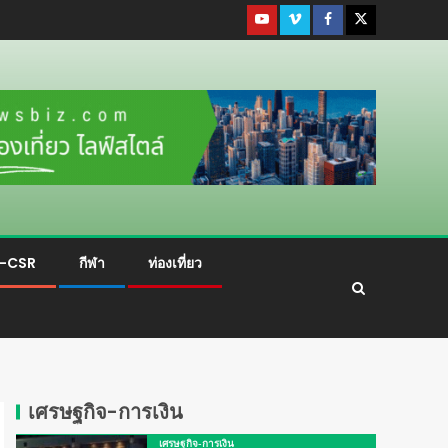
ม-CSR
กีฬา
ท่องเที่ยว
เศรษฐกิจ-การเงิน
เศรษฐกิจ-การเงิน