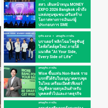
สสว. เดินหน้าหนุน MONEY
EXPO 2026 Bangkok เข้าถึง
แหล่งทุนชุมชน เสริมสร้าง
โอกาสทางการเงินแก่ผู้
ประกอบการ SME
ธุรกิจ-ตลาด
เศรษฐกิจ-การเงิน
บราเดอร์ พลิกโฉมโซลูชันสู่
ไลฟ์สไตล์ยุคใหม่ ภายใต้
แนวคิด “At Your Side,
Every Side of Life”
เศรษฐกิจ-การเงิน
Wise ขึ้นแท่น Non-Bank ราย
แรกที่ได้รับใบอนุญาตครบชุด
ในไทย เตรียมเปิดตัวฟีเจอร์
บัญชีหลายสกุลเงินสำหรับ
บุคคลทั่วไปและภาคธุรกิจ
เศรษฐกิจ-การเงิน