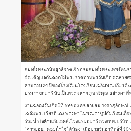
สมเด็จพระกนิษฐาธิราชเจ้า กรมสมเด็จพระเทพรัตนรา
อัญเชิญแจกันดอกไม้พระราชทานพรวันเกิด ดร.สายสม ว
ครบรอบ 24 ปีของโรงเรียนโรงเรียนเฉลิมพระเกียรติ
บรมราชกุมารี นับเป็นพระมหากรุณาธิคุณ อย่างหาที่สุด
งานฉลองวันเกิดปีที่ 69 ของ ดร.สายสม วงศาสุลักษณ์
เฉลิมพระเกียรติ ๔๘ พรรษา ในพระราชูปถัมภ์ สมเด็จ
ร่วมน้ำใจต้านภัยเอดส์, โรงแรมอมารี กรุงเทพ, บริษัท เ
“คาวบอย…คอยน้ำใจให้น้อง” เมื่อบ่ายวันอาทิตย์ที่ 