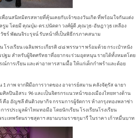
่อนสนิทมิตรสหายที่คุ้นเคยกับเจ้าของวันเกิด ที่พร้อมใจกันแต่ง
ดยมี คุณบุ๋ม-ดร.ปนัดดา วงศ์ผู้ดี ,คุณวุธ-อัษฎาวุธ เหลือง
วัชร์ พัฒนจิระรุจน์ รับหน้าที่เป็นพิธีกรภาคสนาม
น โรงเรียน เฉลิมพระเกียรติ ๔๘ พรรษาฯ พร้อมด้วย กระเป๋าหนัง
ม สำหรับผู้จิตศรัทธาที่อยากจะร่วมอุดหนุน รายได้ทั้งหมดโดย
กรณ์การเรียน และค่าอาหารสามมื้อ ให้แก่เด็กกำพร้าและด้อย
 1 ภาพ จากฝีมือการวาดของ อาจารย์สมาน คลังจัตุรัส ฉายา
ุ่มศิลปินอิสระ 96 และเป็นจิตรกรแนวหน้าของเมืองไทยทางด้าน
้ คือ อัญชลี ตันติวงษากิจ กรรมการผู้จัดการ ห้างกรุงทองพลาซ่า
การประมูลผ้าไหมทอมือ โดยนักเรียน โรงเรียนโรงเรียน
จพระเทพรัตนราชสุดาฯ สยามบรมราชกุมารี ในราคา เก้าหมื่นบาท