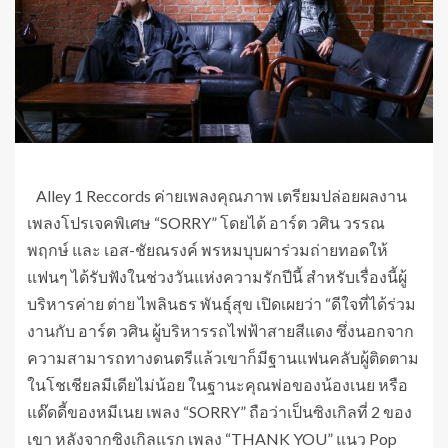
Alley 1 Reccords ค่ายเพลงคุณภาพ เตรียมปล่อยผลงาน
เพลงโปรเจคพิเศษ “SORRY” โดยได้ อาร์ต วศิน วรรณ
พฤกษ์ และ เอส-ชัยณรงค์ พรหมบุบผาร่วมถ่ายทอดให้
แฟนๆ ได้รับฟังในช่วงวันแห่งความรักปีนี้ สำหรับเรื่องนี้ผู้
บริหารค่าย ต่าย ไพลินธร พันธุ์สุข เปิดเผยว่า “ดีใจที่ได้ร่วม
งานกับ อาร์ต วศิน ผู้บริหารรถไฟฟ้าสายสีแดง ซึ่งนอกจาก
ความสามารถทางดนตรีแล้วเขาก็มีฐานแฟนคลับผู้ติดตาม
ในโชเชียลมีเดียไม่น้อย ในฐานะคุณพ่อของน้องเนย หรือ
แด๊ดดี้ของหมีเนย เพลง “SORRY” ถือว่าเป็นซิงเกิลที่ 2 ของ
เขา หลังจากซิงเกิลแรก เพลง “THANK YOU” แนว Pop