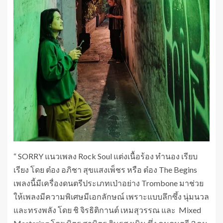
“ SORRY แนวเพลง Rock Soul แต่งเนื้อร้อง ทำนอง เรียบ
เรียง โดย ต๋อง อภิชา สุขแสงเพ็ชร หรือ ต๋อง The Begins
เพลงนี้มีเครื่องดนตรีประเภทเป่าอย่าง Trombone มาช่วย
ให้เพลงมีความพิเศษมีเอกลักษณ์ เพราะแบบลึกซึ้ง นุ่มนวล
และทรงพลัง โดย ชิ จิรธิติกานต์ เหมสุวรรณ และ Mixed