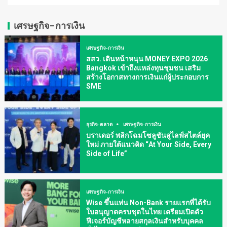
เศรษฐกิจ-การเงิน
เศรษฐกิจ-การเงิน
สสว. เดินหน้าหนุน MONEY EXPO 2026
Bangkok เข้าถึงแหล่งทุนชุมชน เสริม
สร้างโอกาสทางการเงินแก่ผู้ประกอบการ
SME
ธุรกิจ-ตลาด
เศรษฐกิจ-การเงิน
บราเดอร์ พลิกโฉมโซลูชันสู่ไลฟ์สไตล์ยุค
ใหม่ ภายใต้แนวคิด “At Your Side, Every
Side of Life”
เศรษฐกิจ-การเงิน
Wise ขึ้นแท่น Non-Bank รายแรกที่ได้รับ
ใบอนุญาตครบชุดในไทย เตรียมเปิดตัว
ฟีเจอร์บัญชีหลายสกุลเงินสำหรับบุคคล