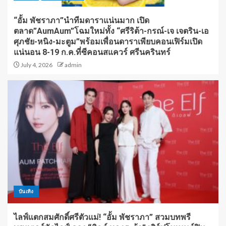
“อั้ม พัชราภา”นำทีมดาราแน่นมาก เปิด
ตลาด”AumAum”โฉมใหม่ทั้ง “ศรีริต้า-กรณ์-เจ เจตริน-เอ
ศุภชัย-หนิง-มะตูม”พร้อมเพื่อนดาราเพียบคอนเฟิร์มเปิด
แน่นอน 8-19 ก.ค.ที่ซีคอนสแควร์ ศรีนครินทร์
July 4, 2026
admin
บันเทิง
ไลฟ์แตกสมศักดิ์ศรีตัวแม่! “อั้ม พัชราภา” สวมบทพรี