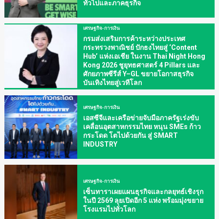
ทั่วไปและภาคธุรกิจ
เศรษฐกิจ-การเงิน
กรมส่งเสริมการค้าระหว่างประเทศ
กระทรวงพาณิชย์ ปักธงไทยสู่ ‘Content
Hub’ แห่งเอเชีย ในงาน Thai Night Hong
Kong 2026 ชูยุทธศาสตร์ 4 Pillars และ
ศักยภาพซีรีส์ Y–GL ขยายโอกาสธุรกิจ
บันเทิงไทยสู่เวทีโลก
เศรษฐกิจ-การเงิน
เอสซีจีและเครือข่ายจับมือภาครัฐเร่งขับ
เคลื่อนอุตสาหกรรมไทย หนุน SMEs ก้าว
กระโดด โตไปด้วยกัน สู่ SMART
INDUSTRY
เศรษฐกิจ-การเงิน
เซ็นทาราเผยแผนธุรกิจและกลยุทธ์เชิงรุก
ในปี 2569 ลุยเปิดอีก 5 แห่ง พร้อมมุ่งขยาย
โรงแรมไปทั่วโลก