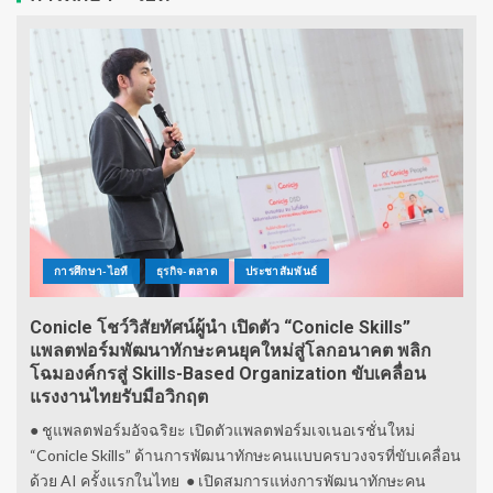
การศึกษา-ไอที
ธุรกิจ-ตลาด
ประชาสัมพันธ์
Conicle โชว์วิสัยทัศน์ผู้นำ เปิดตัว “Conicle Skills”
แพลตฟอร์มพัฒนาทักษะคนยุคใหม่สู่โลกอนาคต พลิก
โฉมองค์กรสู่ Skills-Based Organization ขับเคลื่อน
แรงงานไทยรับมือวิกฤต
● ชูแพลตฟอร์มอัจฉริยะ เปิดตัวแพลตฟอร์มเจเนอเรชั่นใหม่
“Conicle Skills” ด้านการพัฒนาทักษะคนแบบครบวงจรที่ขับเคลื่อน
ด้วย AI ครั้งแรกในไทย ● เปิดสมการแห่งการพัฒนาทักษะคน