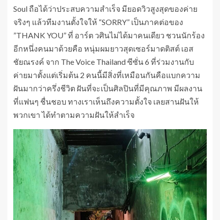
Soul ถือได้ว่าประสบความสำเร็จ มียอดวิวสูงสุดของค่าย
จริงๆ แล้วทีมงานตั้งใจให้ “SORRY” เป็นภาคต่อของ
”THANK YOU” ที่ อาร์ต วศินไม่ได้มาคนเดียว ชวนนักร้อง
อีกหนึ่งคนมาด้วยคือ หนุ่มผมยาวสุดเซอร์มาดติสต์ เอส
ชัยณรงค์ จาก The Voice Thailand ซีซั่น 6 ที่ร่วมงานกับ
ค่ายมาตั้งแต่เริ่มต้น 2 คนนี้มีสิ่งที่เหมือนกันคือแบกความ
ฝันมากว่าครึ่งชีวิต ฝันที่จะเป็นศิลปินที่มีคุณภาพ มีผลงาน
ที่แฟนๆ ชื่นชอบ ทางเราเห็นถึงความตั้งใจ เลยสานฝันให้
พวกเขา ได้ทำตามความฝันให้สำเร็จ