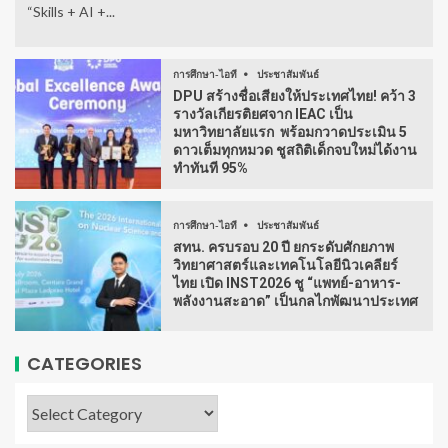
“Skills + AI +...
การศึกษา-ไอที
ประชาสัมพันธ์
DPU สร้างชื่อเสียงให้ประเทศไทย! คว้า 3
รางวัลเกียรติยศจาก IEAC เป็น
มหาวิทยาลัยแรก พร้อมกวาดประเมิน 5
ดาวเต็มทุกหมวด ชูสถิติเด็กจบใหม่ได้งาน
ทำทันที 95%
การศึกษา-ไอที
ประชาสัมพันธ์
สทน. ครบรอบ 20 ปี ยกระดับศักยภาพ
วิทยาศาสตร์และเทคโนโลยีนิวเคลียร์
ไทย เปิด INST2026 ชู “แพทย์-อาหาร-
พลังงานสะอาด” เป็นกลไกพัฒนาประเทศ
CATEGORIES