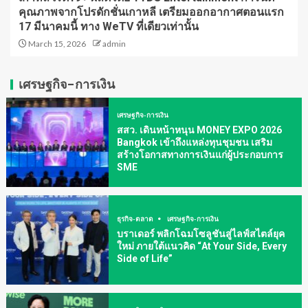
คุณภาพจากโปรดักชั่นเกาหลี เตรียมออกอากาศตอนแรก
17 มีนาคมนี้ ทาง WeTV ที่เดียวเท่านั้น
March 15, 2026
admin
เศรษฐกิจ-การเงิน
เศรษฐกิจ-การเงิน
สสว. เดินหน้าหนุน MONEY EXPO 2026
Bangkok เข้าถึงแหล่งทุนชุมชน เสริม
สร้างโอกาสทางการเงินแก่ผู้ประกอบการ
SME
ธุรกิจ-ตลาด
เศรษฐกิจ-การเงิน
บราเดอร์ พลิกโฉมโซลูชันสู่ไลฟ์สไตล์ยุค
ใหม่ ภายใต้แนวคิด “At Your Side, Every
Side of Life”