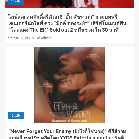
บันเทิง
ไลฟ์แตกสมศักดิ์ศรีตัวแม่! “อั้ม พัชราภา” สวมบทพรี
เซนเตอร์นักไลฟ์ ควง “มิกค์ ทองระย้า” เสิร์ฟโมเมนต์ฟิน
“โดสแดง The Elf” Sold out 2 หมื่นขวด ใน 30 นาที
April 2, 2026
admin
บันเทิง
“Never Forget Your Enemy (ยังไงก็ใช่นาย)” ซีรีส์วาย
เกาหลี เรต19+ ผลิตโดย YYDS Entertainment การันตี