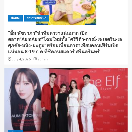
บันเทิง
ประชาสัมพันธ์
“อั้ม พัชราภา”นำทีมดาราแน่นมาก เปิด
ตลาด”AumAum”โฉมใหม่ทั้ง “ศรีริต้า-กรณ์-เจ เจตริน-เอ
ศุภชัย-หนิง-มะตูม”พร้อมเพื่อนดาราเพียบคอนเฟิร์มเปิด
แน่นอน 8-19 ก.ค.ที่ซีคอนสแควร์ ศรีนครินทร์
July 4, 2026
admin