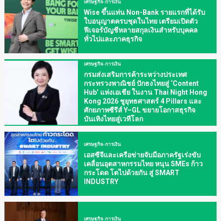
เศรษฐกิจ-การเงิน
Wise ขึ้นแท่น Non-Bank รายแรกที่ได้รับ
ใบอนุญาตครบชุดในไทย เตรียมเปิดตัว
ฟีเจอร์บัญชีหลายสกุลเงินสำหรับบุคคล
ทั่วไปและภาคธุรกิจ
เศรษฐกิจ-การเงิน
กรมส่งเสริมการค้าระหว่างประเทศ
กระทรวงพาณิชย์ ปักธงไทยสู่ ‘Content
Hub’ แห่งเอเชีย ในงาน Thai Night Hong
Kong 2026 ชูยุทธศาสตร์ 4 Pillars และ
ศักยภาพซีรีส์ Y–GL ขยายโอกาสธุรกิจ
บันเทิงไทยสู่เวทีโลก
เศรษฐกิจ-การเงิน
เอสซีจีและเครือข่ายจับมือภาครัฐเร่งขับ
เคลื่อนอุตสาหกรรมไทย หนุน SMEs ก้าว
กระโดด โตไปด้วยกัน สู่ SMART
INDUSTRY
เศรษฐกิจ-การเงิน