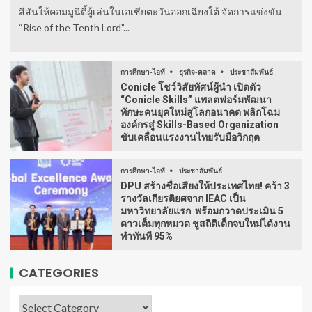
สีสันให้คอมมูนิตี้ผู้เล่นในเอเชียตะวันออกเฉียงใต้ จัดการแข่งขัน
“Rise of the Tenth Lord”...
การศึกษา-ไอที
ธุรกิจ-ตลาด
ประชาสัมพันธ์
Conicle โชว์วิสัยทัศน์ผู้นำ เปิดตัว
“Conicle Skills” แพลตฟอร์มพัฒนา
ทักษะคนยุคใหม่สู่โลกอนาคต พลิกโฉม
องค์กรสู่ Skills-Based Organization
ขับเคลื่อนแรงงานไทยรับมือวิกฤต
การศึกษา-ไอที
ประชาสัมพันธ์
DPU สร้างชื่อเสียงให้ประเทศไทย! คว้า 3
รางวัลเกียรติยศจาก IEAC เป็น
มหาวิทยาลัยแรก พร้อมกวาดประเมิน 5
ดาวเต็มทุกหมวด ชูสถิติเด็กจบใหม่ได้งาน
ทำทันที 95%
CATEGORIES