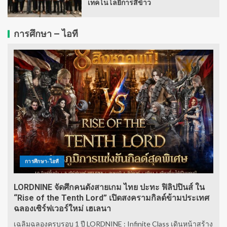
เทคโนโลยีการสีข้าว
การศึกษา – ไอที
การศึกษา-ไอที
LORDNINE จัดศึกคนดังสายเกม ไทย ปะทะ ฟิลิปปินส์ ใน
“Rise of the Tenth Lord” เปิดสงครามกิลด์ข้ามประเทศ
ฉลองเซิร์ฟเวอร์ใหม่ เฮเลนา
เฉลิมฉลองครบรอบ 1 ปี LORDNINE : Infinite Class เดินหน้าสร้าง