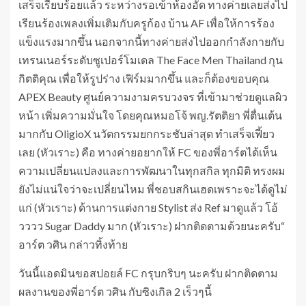
เสร็จเรียบร้อยแล้ว ระหว่างรอเข้าห้องอัด ทางค่ายเลยส่งไป
เรียนร้องเพลงเพิ่มเติมกับครูก้อง บ้าน AF เพื่อให้การร้อง
แข็งแรงมากขึ้น นอกจากนี้ทางค่ายส่งไปออกกำลังกายกับ
เทรนเนอร์ระดับซูเปอร์โมเดล The Face Men Thailand กุน
กิตติคุณ เพื่อให้รูปร่าง เฟิร์มมากขึ้น และก็ต้องขอบคุณ
APEX Beauty ศูนย์ความงามครบวงจร ที่เข้ามาช่วยดูแลผิว
หน้า เพิ่มความมั่นใจ โดยคุณหมอโจ้ พญ.รัตติยา พี่ตื่นเต้น
มากกับ OligioX นวัตกรรมยกกระชับล่าสุด ทำเสร็จเฟี้ยว
เลย (หัวเราะ) คือ ทางค่ายอยากให้ FC ของพี่อาร์ตได้เห็น
ความเปลี่ยนแปลงและการพัฒนาในทุกสกิล ทุกมิติ ทรงผม
ยังไม่แน่ใจว่าจะเปลี่ยนไหม พี่ชอบสกินเฮดเพราะจะได้ดูไม่
แก่ (หัวเราะ) ด้านการแต่งกาย Stylist ส่ง Ref มาดูแล้ว โอ้
วววว Sugar Daddy มาก (หัวเราะ) ฝากติดตามด้วยนะครับ“
อาร์ต วศิน กล่าวทิ้งท้าย
วันนี้แอดมินขอสปอยล์ FC กรุบกริบๆ นะครับ ฝากติดตาม
ผลงานของพี่อาร์ต วศิน กับซิงเกิล 2 เร็วๆนี้