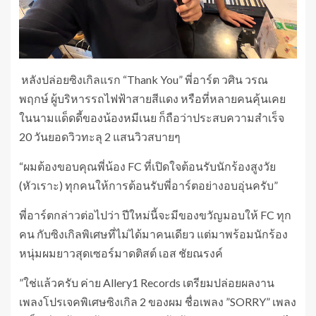
หลังปล่อยซิงเกิลแรก “Thank You” พี่อาร์ต วศิน วรณ
พฤกษ์ ผู้บริหารรถไฟฟ้าสายสีแดง หรือที่หลายคนคุ้นเคย
ในนามแด็ดดี้ของน้องหมีเนย ก็ถือว่าประสบความสำเร็จ
20 วันยอดวิวทะลุ 2 แสนวิวสบายๆ
“ผมต้องขอบคุณพี่น้อง FC ที่เปิดใจต้อนรับนักร้องสูงวัย
(หัวเราะ) ทุกคนให้การต้อนรับพี่อาร์ตอย่างอบอุ่นครับ”
พี่อาร์ตกล่าวต่อไปว่า ปีใหม่นี้จะมีของขวัญมอบให้ FC ทุก
คน กับซิงเกิลพิเศษที่ไม่ได้มาคนเดียว แต่มาพร้อมนักร้อง
หนุ่มผมยาวสุดเซอร์มาดติสต์ เอส ชัยณรงค์
”ใช่แล้วครับ ค่าย Allery1 Records เตรียมปล่อยผลงาน
เพลงโปรเจคพิเศษซิงเกิล 2 ของผม ชื่อเพลง ”SORRY” เพลง