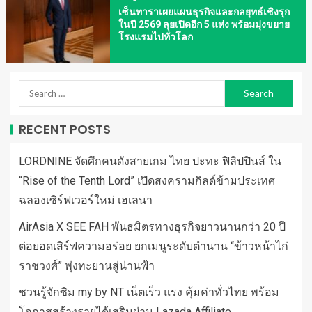
เซ็นทาราเผยแผนธุรกิจและกลยุทธ์เชิงรุก
ในปี 2569 ลุยเปิดอีก 5 แห่ง พร้อมมุ่งขยาย
โรงแรมไปทั่วโลก
RECENT POSTS
LORDNINE จัดศึกคนดังสายเกม ไทย ปะทะ ฟิลิปปินส์ ใน
“Rise of the Tenth Lord” เปิดสงครามกิลด์ข้ามประเทศ
ฉลองเซิร์ฟเวอร์ใหม่ เฮเลนา
AirAsia X SEE FAH พันธมิตรทางธุรกิจยาวนานกว่า 20 ปี
ต่อยอดเสิร์ฟความอร่อย ยกเมนูระดับตำนาน “ข้าวหน้าไก่
ราชวงศ์” พุ่งทะยานสู่น่านฟ้า
ชวนรู้จักซิม my by NT เน็ตเร็ว แรง คุ้มค่าทั่วไทย พร้อม
โอกาสสร้างรายได้เสริมผ่าน Lazada Affiliate