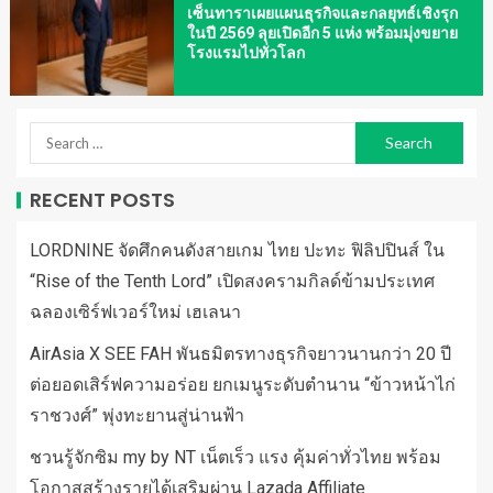
เซ็นทาราเผยแผนธุรกิจและกลยุทธ์เชิงรุก
ในปี 2569 ลุยเปิดอีก 5 แห่ง พร้อมมุ่งขยาย
โรงแรมไปทั่วโลก
RECENT POSTS
LORDNINE จัดศึกคนดังสายเกม ไทย ปะทะ ฟิลิปปินส์ ใน
“Rise of the Tenth Lord” เปิดสงครามกิลด์ข้ามประเทศ
ฉลองเซิร์ฟเวอร์ใหม่ เฮเลนา
AirAsia X SEE FAH พันธมิตรทางธุรกิจยาวนานกว่า 20 ปี
ต่อยอดเสิร์ฟความอร่อย ยกเมนูระดับตำนาน “ข้าวหน้าไก่
ราชวงศ์” พุ่งทะยานสู่น่านฟ้า
ชวนรู้จักซิม my by NT เน็ตเร็ว แรง คุ้มค่าทั่วไทย พร้อม
โอกาสสร้างรายได้เสริมผ่าน Lazada Affiliate