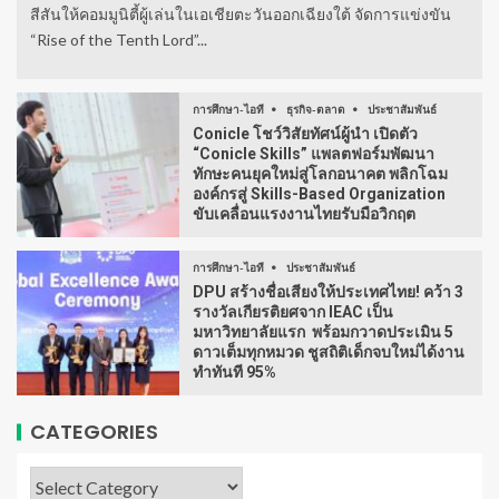
สีสันให้คอมมูนิตี้ผู้เล่นในเอเชียตะวันออกเฉียงใต้ จัดการแข่งขัน
“Rise of the Tenth Lord”...
การศึกษา-ไอที
ธุรกิจ-ตลาด
ประชาสัมพันธ์
Conicle โชว์วิสัยทัศน์ผู้นำ เปิดตัว
“Conicle Skills” แพลตฟอร์มพัฒนา
ทักษะคนยุคใหม่สู่โลกอนาคต พลิกโฉม
องค์กรสู่ Skills-Based Organization
ขับเคลื่อนแรงงานไทยรับมือวิกฤต
การศึกษา-ไอที
ประชาสัมพันธ์
DPU สร้างชื่อเสียงให้ประเทศไทย! คว้า 3
รางวัลเกียรติยศจาก IEAC เป็น
มหาวิทยาลัยแรก พร้อมกวาดประเมิน 5
ดาวเต็มทุกหมวด ชูสถิติเด็กจบใหม่ได้งาน
ทำทันที 95%
CATEGORIES