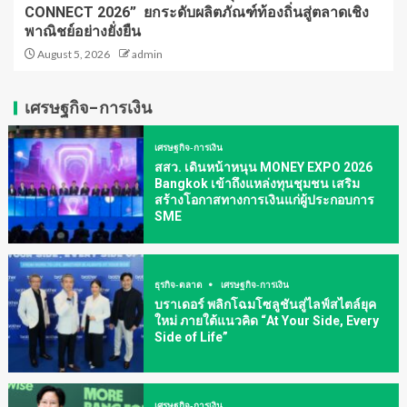
CONNECT 2026” ยกระดับผลิตภัณฑ์ท้องถิ่นสู่ตลาดเชิง
พาณิชย์อย่างยั่งยืน
August 5, 2026
admin
เศรษฐกิจ-การเงิน
เศรษฐกิจ-การเงิน
สสว. เดินหน้าหนุน MONEY EXPO 2026
Bangkok เข้าถึงแหล่งทุนชุมชน เสริม
สร้างโอกาสทางการเงินแก่ผู้ประกอบการ
SME
ธุรกิจ-ตลาด
เศรษฐกิจ-การเงิน
บราเดอร์ พลิกโฉมโซลูชันสู่ไลฟ์สไตล์ยุค
ใหม่ ภายใต้แนวคิด “At Your Side, Every
Side of Life”
เศรษฐกิจ-การเงิน