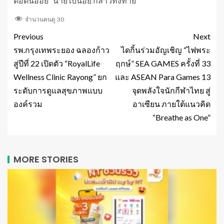
ต่อตันอ้อย” นายใบน้อย กล่าวทิ้งท้าย
จำนวนคนดู
30
Previous
Next
รพ.กรุงเทพระยอง ฉลองก้าว
ไดกิ้นร่วมอัญเชิญ “ไฟพระ
สู่ปีที่ 22 เปิดตัว “RoyalLife
ฤกษ์” SEA GAMES ครั้งที่ 33
Wellness Clinic Rayong” ยก
และ ASEAN Para Games 13
ระดับการดูแลสุขภาพแบบ
จุดพลังใจนักกีฬาไทย สู่
องค์รวม
อาเซียน ภายใต้แนวคิด
“Breathe as One”
MORE STORIES