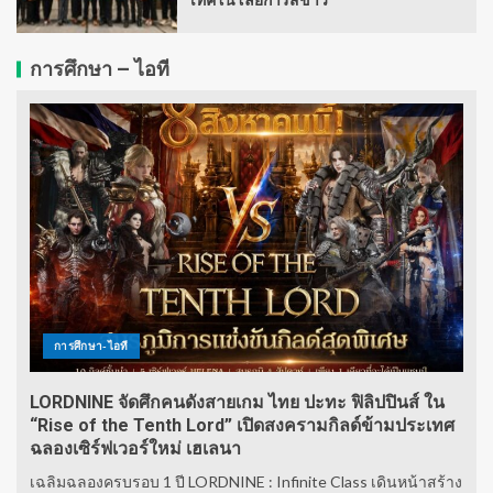
เทคโนโลยีการสีข้าว
การศึกษา – ไอที
การศึกษา-ไอที
LORDNINE จัดศึกคนดังสายเกม ไทย ปะทะ ฟิลิปปินส์ ใน
“Rise of the Tenth Lord” เปิดสงครามกิลด์ข้ามประเทศ
ฉลองเซิร์ฟเวอร์ใหม่ เฮเลนา
เฉลิมฉลองครบรอบ 1 ปี LORDNINE : Infinite Class เดินหน้าสร้าง