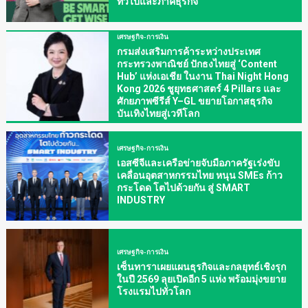
ทั่วไปและภาคธุรกิจ
เศรษฐกิจ-การเงิน
กรมส่งเสริมการค้าระหว่างประเทศ
กระทรวงพาณิชย์ ปักธงไทยสู่ ‘Content
Hub’ แห่งเอเชีย ในงาน Thai Night Hong
Kong 2026 ชูยุทธศาสตร์ 4 Pillars และ
ศักยภาพซีรีส์ Y–GL ขยายโอกาสธุรกิจ
บันเทิงไทยสู่เวทีโลก
เศรษฐกิจ-การเงิน
เอสซีจีและเครือข่ายจับมือภาครัฐเร่งขับ
เคลื่อนอุตสาหกรรมไทย หนุน SMEs ก้าว
กระโดด โตไปด้วยกัน สู่ SMART
INDUSTRY
เศรษฐกิจ-การเงิน
เซ็นทาราเผยแผนธุรกิจและกลยุทธ์เชิงรุก
ในปี 2569 ลุยเปิดอีก 5 แห่ง พร้อมมุ่งขยาย
โรงแรมไปทั่วโลก