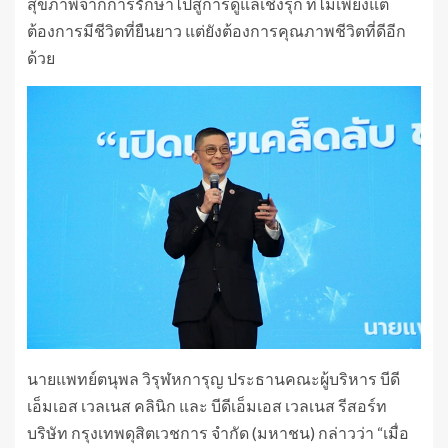
สุขภาพจากการรักษาไปสู่การดูแลเชิงรุก ที่ไม่เพียงแต่
ต้องการมีชีวิตที่ยืนยาว แต่ยังต้องการคุณภาพชีวิตที่ดีอีก
ด้วย
นายแพทย์ตนุพล วิรุฬหการุญ ประธานคณะผู้บริหาร บีดี
เอ็มเอส เวลเนส คลินิก และ บีดีเอ็มเอส เวลเนส รีสอร์ท
บริษัท กรุงเทพดุสิตเวชการ จำกัด (มหาชน) กล่าวว่า “เมื่อ