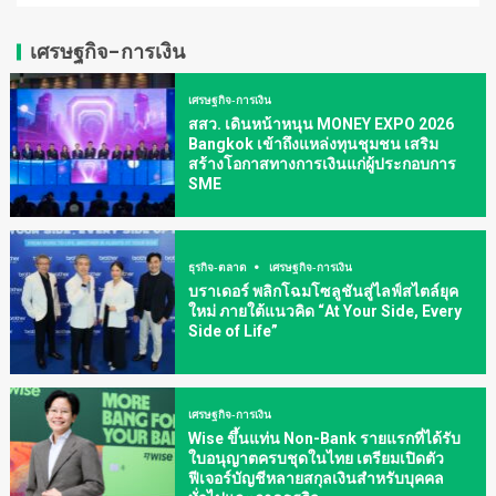
เศรษฐกิจ-การเงิน
เศรษฐกิจ-การเงิน
สสว. เดินหน้าหนุน MONEY EXPO 2026
Bangkok เข้าถึงแหล่งทุนชุมชน เสริม
สร้างโอกาสทางการเงินแก่ผู้ประกอบการ
SME
ธุรกิจ-ตลาด
เศรษฐกิจ-การเงิน
บราเดอร์ พลิกโฉมโซลูชันสู่ไลฟ์สไตล์ยุค
ใหม่ ภายใต้แนวคิด “At Your Side, Every
Side of Life”
เศรษฐกิจ-การเงิน
Wise ขึ้นแท่น Non-Bank รายแรกที่ได้รับ
ใบอนุญาตครบชุดในไทย เตรียมเปิดตัว
ฟีเจอร์บัญชีหลายสกุลเงินสำหรับบุคคล