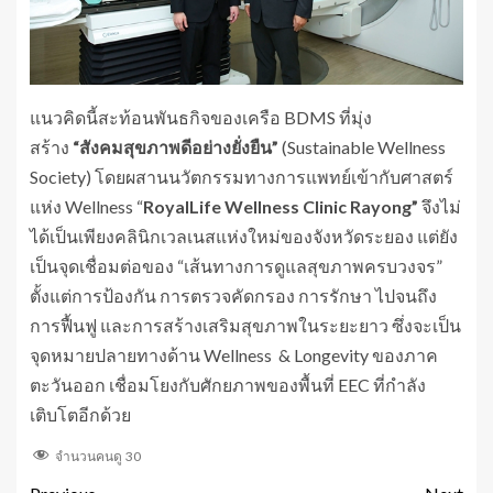
แนวคิดนี้สะท้อนพันธกิจของเครือ BDMS ที่มุ่ง
สร้าง
“สังคมสุขภาพดีอย่างยั่งยืน”
(Sustainable Wellness
Society) โดยผสานนวัตกรรมทางการแพทย์เข้ากับศาสตร์
แห่ง Wellness “
RoyalLife Wellness Clinic Rayong
”
จึงไม่
ได้เป็นเพียงคลินิกเวลเนสแห่งใหม่ของจังหวัดระยอง แต่ยัง
เป็นจุดเชื่อมต่อของ “เส้นทางการดูแลสุขภาพครบวงจร”
ตั้งแต่การป้องกัน การตรวจคัดกรอง การรักษา ไปจนถึง
การฟื้นฟู และการสร้างเสริมสุขภาพในระยะยาว ซึ่งจะเป็น
จุดหมายปลายทางด้าน Wellness & Longevity ของภาค
ตะวันออก เชื่อมโยงกับศักยภาพของพื้นที่ EEC ที่กำลัง
เติบโตอีกด้วย
จำนวนคนดู
30