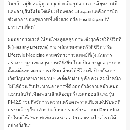
โลกก้าวสู่สังคมผู้สูงอายุอย่างเต็มรูปแบบ การมีสุขภาพดี
และอายุยืนจึงไม่ใช่เพียงเรื่องของ Lifespan แต่คือการยืด
ช่วงเวลาของสุขภาพที่แข็งแรง หรือ Health Span ให้
ยาวนานที่สุด”
ผมอยากรณรงค์ให้คนไทยดูแลสุขภาพเชิงรุกด้วยวิถีชีวิตที่
ดี (Healthy Lifestyle) ตามหลักเวชศาสตร์วิถีชีวิต หรือ
Lifestyle Medicine ศาสตร์ทางการแพทย์ที่มุ่งเน้นการ
สร้างรากฐานของสุขภาพที่ยั่งยืน โดยเป็นการดูแลสุขภาพ
ตั้งแต่ต้นทางผ่านการปรับเปลี่ยนวิถีชีวิต เพื่อป้องกันการ
เกิดปัญหาสุขภาพ ผ่าน 5 เคล็ดลับง่ายๆ คือ ควบคุมน้ำหนัก
ไม่ให้อ้วน รับประทานอาหารที่ดี ออกกำลังกายสม่ำเสมอ
นอนหลับให้เพียงพอ หลีกเลี่ยงบุหรี่ แอลกอฮอล์ และฝุ่น
PM2.5 รวมถึงจัดการความเครียด เพราะเพียงแค่ปรับพฤติ
กรรมเล็กๆ ในแต่ละวัน ก็สามารถสร้างความเปลี่ยนแปลง
ยิ่งใหญ่ให้สุขภาพแข็งแรง ชะลอวัย และห่างไกลโรคได้
อย่างยั่งยืน”