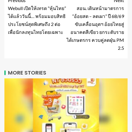
Previous
Next
Webull เปิดให้เทรด “หุ้นไทย”
สอน. เดินหน้ามาตรการ
ได้แล้ววันนี้… พร้อมมอบสิทธิ
“อ้อยสด – ลดเผา” ปี 68/69
ประโยชน์สุดพิเศษถึง 2 ต่อ
ขับเคลื่อนอุตฯ อ้อยไทยสู่
เพื่อนักลงทุนไทยโดยเฉพาะ
อนาคตสีเขียว ยกระดับราย
ได้เกษตรกร ควบคู่ลดฝุ่น PM
2.5
MORE STORIES