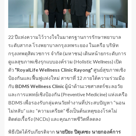
22 ปีแห่งความไว้วางใจในมาตรฐานการรักษาพยาบาล
ระดับสากล โรงพยาบาลกรุงเทพระยอง ในเครือ บริษัท
กรุงเทพดุสิตเวชการ จำกัด (มหาชน) เดินหน้ายกระดับการ
ดูแลสุขภาพเชิงรุกแบบองค์รวม (Holistic Wellness) เปิด
ตัว
“RoyalLife Wellness Clinic Rayong”
ศูนย์สุขภาพเชิง
ป้องกันและฟื้นฟูแห่งใหม่ สาขาที่ 12 ภายใต้ความร่วมมือ
กับ
BDMS Wellness Clinic
ผู้นำด้านเวชศาสตร์ชะลอวัย
และการแพทย์เชิงป้องกัน (Preventive Medicine) แห่งเครือ
BDMS เพื่อรองรับกลุ่มคนวัยทำงานที่ประสบปัญหา “นอน
ไม่หลับ” และ “ความเครียด” ซึ่งเป็นต้นเหตุของโรคไม่
ติดต่อเรื้อรัง (NCDs) และคุณภาพชีวิตที่ลดลง
พิธีเปิดได้รับเกียรติจาก
นายปิยะ ปิตุเตชะ นายกองค์การ