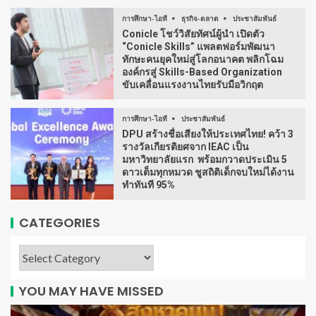
การศึกษา-ไอที
ธุรกิจ-ตลาด
ประชาสัมพันธ์
Conicle โชว์วิสัยทัศน์ผู้นำ เปิดตัว
“Conicle Skills” แพลตฟอร์มพัฒนา
ทักษะคนยุคใหม่สู่โลกอนาคต พลิกโฉม
องค์กรสู่ Skills-Based Organization
ขับเคลื่อนแรงงานไทยรับมือวิกฤต
การศึกษา-ไอที
ประชาสัมพันธ์
DPU สร้างชื่อเสียงให้ประเทศไทย! คว้า 3
รางวัลเกียรติยศจาก IEAC เป็น
มหาวิทยาลัยแรก พร้อมกวาดประเมิน 5
ดาวเต็มทุกหมวด ชูสถิติเด็กจบใหม่ได้งาน
ทำทันที 95%
CATEGORIES
YOU MAY HAVE MISSED