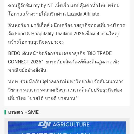
ชวนรู้จักซิม my by NT เน็ตเร็ว แรง คุ้มค่าทั่วไทย พร้อม
โอกาสสร้างรายได้เสริมผ่าน Lazada Affiliate
อินฟอร์มา มาร์เก็ตส์ ผนึกเครือข่ายธุรกิจท่องเที่ยว-บริการ
จัด Food & Hospitality Thailand 2026เชื่อม 4 งานใหญ่
สร้างโอกาสธุรกิจครบวงจร
BEDO เดินหน้าจัดกิจกรรมเจรจาธุรกิจ “BIO TRADE
CONNECT 2026” ยกระดับผลิตภัณฑ์ท้องถิ่นสู่ตลาดเชิง
พาณิชย์อย่างยั่งยืน
ททท. ร่วมมือกับ จุฬาลงกรณ์มหาวิทยาลัย จัดสัมมนาทาง
วิชาการและการตลาดเชิงรุก แนะเคล็ดลับปรับธุรกิจท่อง
เที่ยวไทย “ขายได้ ขายดี ขายนาน”
เกษตร -SME