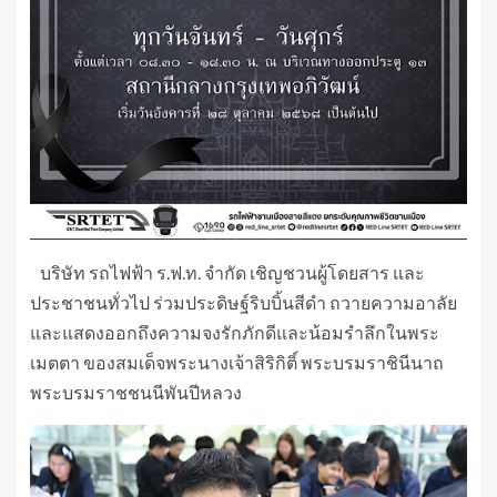
บริษัท รถไฟฟ้า ร.ฟ.ท. จำกัด เชิญชวนผู้โดยสาร และ
ประชาชนทั่วไป ร่วมประดิษฐ์ริบบิ้นสีดำ ถวายความอาลัย
และแสดงออกถึงความจงรักภักดีและน้อมรำลึกในพระ
เมตตา ของสมเด็จพระนางเจ้าสิริกิติ์ พระบรมราชินีนาถ
พระบรมราชชนนีพันปีหลวง