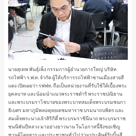
นายสุเทพ พันธุ์เพ็ง กรรมการผู้อำนวยการใหญ่ บริษัท
รถไฟฟ้า ร.ฟ.ท. จำกัด ผู้ให้บริการรถไฟฟ้าชานเมืองสายสี
แดง เปิดเผยว่า รฟฟท. ถือเป็นหน่วยงานที่รับใช้ใต้เบื้องพระ
ยุคลบาท และน้อมนำแนวพระราชดำริ พระราชปณิธาน
และพระบรมราโชบายของพระบาทสมเด็จพระบรมชนกา
ธิเบศร มหาภูมิพลอดุลยเดชมหาราช บรมนาถบพิตร และ
สมเด็จพระนางเจ้าสิริกิติ์ พระบรมราชินีนาถ พระบรมราช
ชนนีพันปีหลวง มาอย่างยาวนาน ในโอกาสนี้จึงขอเชิญ
ชวนผู้โดยสาร และประชาชนทั่วไป ร่วมประดิษฐ์ริบบิ้นสี