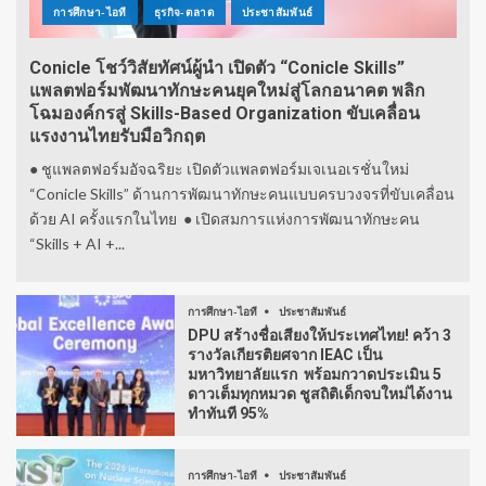
การศึกษา-ไอที
ธุรกิจ-ตลาด
ประชาสัมพันธ์
Conicle โชว์วิสัยทัศน์ผู้นำ เปิดตัว “Conicle Skills”
แพลตฟอร์มพัฒนาทักษะคนยุคใหม่สู่โลกอนาคต พลิก
โฉมองค์กรสู่ Skills-Based Organization ขับเคลื่อน
แรงงานไทยรับมือวิกฤต
● ชูแพลตฟอร์มอัจฉริยะ เปิดตัวแพลตฟอร์มเจเนอเรชั่นใหม่
“Conicle Skills” ด้านการพัฒนาทักษะคนแบบครบวงจรที่ขับเคลื่อน
ด้วย AI ครั้งแรกในไทย ● เปิดสมการแห่งการพัฒนาทักษะคน
“Skills + AI +...
การศึกษา-ไอที
ประชาสัมพันธ์
DPU สร้างชื่อเสียงให้ประเทศไทย! คว้า 3
รางวัลเกียรติยศจาก IEAC เป็น
มหาวิทยาลัยแรก พร้อมกวาดประเมิน 5
ดาวเต็มทุกหมวด ชูสถิติเด็กจบใหม่ได้งาน
ทำทันที 95%
การศึกษา-ไอที
ประชาสัมพันธ์