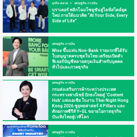
ธุรกิจ-ตลาด
เศรษฐกิจ-การเงิน
บราเดอร์ พลิกโฉมโซลูชันสู่ไลฟ์สไตล์ยุค
ใหม่ ภายใต้แนวคิด “At Your Side, Every
Side of Life”
เศรษฐกิจ-การเงิน
Wise ขึ้นแท่น Non-Bank รายแรกที่ได้รับ
ใบอนุญาตครบชุดในไทย เตรียมเปิดตัว
ฟีเจอร์บัญชีหลายสกุลเงินสำหรับบุคคล
ทั่วไปและภาคธุรกิจ
เศรษฐกิจ-การเงิน
กรมส่งเสริมการค้าระหว่างประเทศ
กระทรวงพาณิชย์ ปักธงไทยสู่ ‘Content
Hub’ แห่งเอเชีย ในงาน Thai Night Hong
Kong 2026 ชูยุทธศาสตร์ 4 Pillars และ
ศักยภาพซีรีส์ Y–GL ขยายโอกาสธุรกิจ
บันเทิงไทยสู่เวทีโลก
เศรษฐกิจ-การเงิน