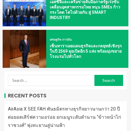
เอสซีจีและเครือข่ายจับมือภาครัฐเร่งขับ
เคลื่อนอุตสาหกรรมไทย หนุน SMEs ก้าว
กระโดด โตไปด้วยกัน สู่ SMART
INDUSTRY
เศรษฐกิจ-การเงิน
เซ็นทาราเผยแผนธุรกิจและกลยุทธ์เชิงรุก
ในปี 2569 ลุยเปิดอีก 5 แห่ง พร้อมมุ่งขยาย
โรงแรมไปทั่วโลก
RECENT POSTS
AirAsia X SEE FAH พันธมิตรทางธุรกิจยาวนานกว่า 20 ปี
ต่อยอดเสิร์ฟความอร่อย ยกเมนูระดับตำนาน “ข้าวหน้าไก่
ราชวงศ์” พุ่งทะยานสู่น่านฟ้า