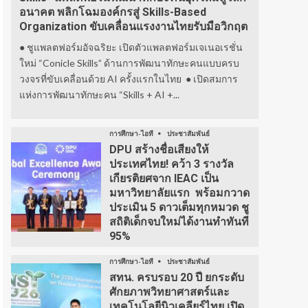
อนาคต พลิกโฉมองค์กรสู่ Skills-Based
Organization ขับเคลื่อนแรงงานไทยรับมือวิกฤต
● ชูแพลตฟอร์มอัจฉริยะ เปิดตัวแพลตฟอร์มเจเนอเรชั่น
ใหม่ “Conicle Skills” ด้านการพัฒนาทักษะคนแบบครบ
วงจรที่ขับเคลื่อนด้วย AI ครั้งแรกในไทย ● เปิดสมการ
แห่งการพัฒนาทักษะคน “Skills + AI +...
การศึกษา-ไอที
ประชาสัมพันธ์
DPU สร้างชื่อเสียงให้
ประเทศไทย! คว้า 3 รางวัล
เกียรติยศจาก IEAC เป็น
มหาวิทยาลัยแรก พร้อมกวาด
ประเมิน 5 ดาวเต็มทุกหมวด ชู
สถิติเด็กจบใหม่ได้งานทำทันที
95%
การศึกษา-ไอที
ประชาสัมพันธ์
สทน. ครบรอบ 20 ปี ยกระดับ
ศักยภาพวิทยาศาสตร์และ
เทคโนโลยีนิวเคลียร์ไทย เปิด