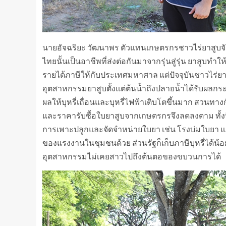
นายอัจฉริยะ วัฒนาพร ตัวแทนเกษตรกรชาวไร่ยาสูบจัง
ไทยนั้นเป็นอาชีพที่ส่งต่อกันมาจากรุ่นสู่รุ่น ยาสูบทำ
รายได้ภาษีให้กับประเทศมหาศาล แต่ปัจจุบันชาวไร่ยาส
อุตสาหกรรมยาสูบตั้งแต่ต้นน้ำถึงปลายน้ำได้รับผลกระ
ผลให้บุหรี่เถื่อนและบุหรี่ไฟฟ้าเติบโตขึ้นมาก สวน
และราคารับซื้อใบยาสูบจากเกษตรกรจึงลดลงตาม ทั้
การเพาะปลูกและจัดจำหน่ายใบยา เช่น โรงบ่มใบยา แล
ของแรงงานในชุมชนด้วย ส่วนรัฐก็เก็บภาษีบุหรี่ได้น้
อุตสาหกรรมไม่เคยสาวไปถึงต้นตอของขบวนการได้