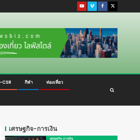
ม-CSR
กีฬา
ท่องเที่ยว
เศรษฐกิจ-การเงิน
เศรษฐกิจ-การเงิน