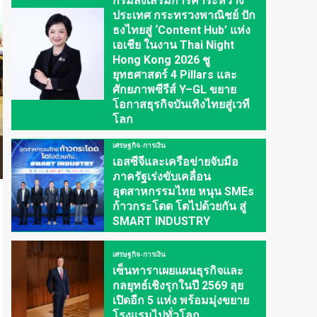
กรมส่งเสริมการค้าระหว่าง
ประเทศ กระทรวงพาณิชย์ ปัก
ธงไทยสู่ ‘Content Hub’ แห่ง
เอเชีย ในงาน Thai Night
Hong Kong 2026 ชู
ยุทธศาสตร์ 4 Pillars และ
ศักยภาพซีรีส์ Y–GL ขยาย
โอกาสธุรกิจบันเทิงไทยสู่เวที
โลก
เศรษฐกิจ-การเงิน
เอสซีจีและเครือข่ายจับมือ
ภาครัฐเร่งขับเคลื่อน
อุตสาหกรรมไทย หนุน SMEs
ก้าวกระโดด โตไปด้วยกัน สู่
SMART INDUSTRY
เศรษฐกิจ-การเงิน
เซ็นทาราเผยแผนธุรกิจและ
กลยุทธ์เชิงรุกในปี 2569 ลุย
เปิดอีก 5 แห่ง พร้อมมุ่งขยาย
โรงแรมไปทั่วโลก