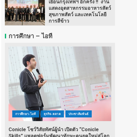
เยือนกรุงเทพฯ อีกครั้ง !! งาน
แสดงอุตสาหกรรมอาหารสัตว์
สุขภาพสัตว์ และเทคโนโลยี
การสีข้าว
การศึกษา – ไอที
การศึกษา-ไอที
ธุรกิจ-ตลาด
ประชาสัมพันธ์
Conicle โชว์วิสัยทัศน์ผู้นำ เปิดตัว “Conicle
Skills” แพลตฟอร์มพัฒนาทักษะคนยุคใหม่สู่โลก