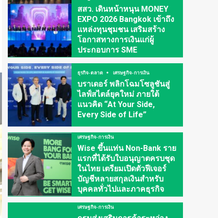
สสว. เดินหน้าหนุน MONEY
EXPO 2026 Bangkok เข้าถึง
แหล่งทุนชุมชน เสริมสร้าง
โอกาสทางการเงินแก่ผู้
ประกอบการ SME
ธุรกิจ-ตลาด
เศรษฐกิจ-การเงิน
บราเดอร์ พลิกโฉมโซลูชันสู่
ไลฟ์สไตล์ยุคใหม่ ภายใต้
แนวคิด “At Your Side,
Every Side of Life”
เศรษฐกิจ-การเงิน
Wise ขึ้นแท่น Non-Bank ราย
แรกที่ได้รับใบอนุญาตครบชุด
ในไทย เตรียมเปิดตัวฟีเจอร์
บัญชีหลายสกุลเงินสำหรับ
บุคคลทั่วไปและภาคธุรกิจ
เศรษฐกิจ-การเงิน