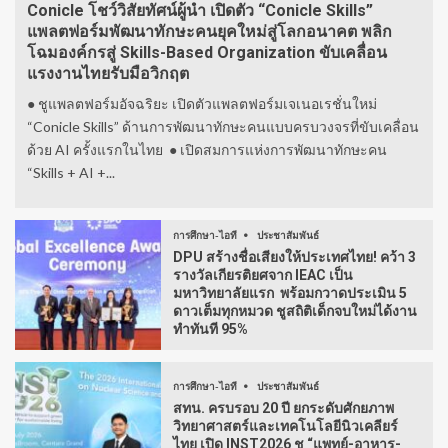
Conicle โชว์วิสัยทัศน์ผู้นำ เปิดตัว “Conicle Skills”
แพลตฟอร์มพัฒนาทักษะคนยุคใหม่สู่โลกอนาคต พลิก
โฉมองค์กรสู่ Skills-Based Organization ขับเคลื่อน
แรงงานไทยรับมือวิกฤต
● ชูแพลตฟอร์มอัจฉริยะ เปิดตัวแพลตฟอร์มเจเนอเรชั่นใหม่
“Conicle Skills” ด้านการพัฒนาทักษะคนแบบครบวงจรที่ขับเคลื่อน
ด้วย AI ครั้งแรกในไทย ● เปิดสมการแห่งการพัฒนาทักษะคน
“Skills + AI +...
การศึกษา-ไอที
ประชาสัมพันธ์
DPU สร้างชื่อเสียงให้ประเทศไทย! คว้า 3
รางวัลเกียรติยศจาก IEAC เป็น
มหาวิทยาลัยแรก พร้อมกวาดประเมิน 5
ดาวเต็มทุกหมวด ชูสถิติเด็กจบใหม่ได้งาน
ทำทันที 95%
การศึกษา-ไอที
ประชาสัมพันธ์
สทน. ครบรอบ 20 ปี ยกระดับศักยภาพ
วิทยาศาสตร์และเทคโนโลยีนิวเคลียร์
ไทย เปิด INST2026 ชู “แพทย์-อาหาร-