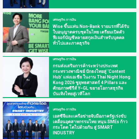
เศรษฐกิจ-การเงิน
Wise ขึ้นแท่น Non-Bank รายแรกที่ได้รับ
ใบอนุญาตครบชุดในไทย เตรียมเปิดตัว
ฟีเจอร์บัญชีหลายสกุลเงินสำหรับบุคคล
ทั่วไปและภาคธุรกิจ
เศรษฐกิจ-การเงิน
กรมส่งเสริมการค้าระหว่างประเทศ
กระทรวงพาณิชย์ ปักธงไทยสู่ ‘Content
Hub’ แห่งเอเชีย ในงาน Thai Night Hong
Kong 2026 ชูยุทธศาสตร์ 4 Pillars และ
ศักยภาพซีรีส์ Y–GL ขยายโอกาสธุรกิจ
บันเทิงไทยสู่เวทีโลก
เศรษฐกิจ-การเงิน
เอสซีจีและเครือข่ายจับมือภาครัฐเร่งขับ
เคลื่อนอุตสาหกรรมไทย หนุน SMEs ก้าว
กระโดด โตไปด้วยกัน สู่ SMART
INDUSTRY