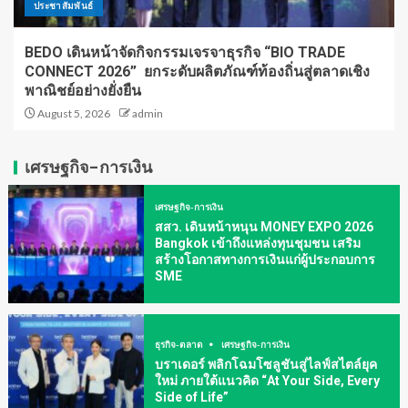
ประชาสัมพันธ์
BEDO เดินหน้าจัดกิจกรรมเจรจาธุรกิจ “BIO TRADE
CONNECT 2026” ยกระดับผลิตภัณฑ์ท้องถิ่นสู่ตลาดเชิง
พาณิชย์อย่างยั่งยืน
August 5, 2026
admin
เศรษฐกิจ-การเงิน
เศรษฐกิจ-การเงิน
สสว. เดินหน้าหนุน MONEY EXPO 2026
Bangkok เข้าถึงแหล่งทุนชุมชน เสริม
สร้างโอกาสทางการเงินแก่ผู้ประกอบการ
SME
ธุรกิจ-ตลาด
เศรษฐกิจ-การเงิน
บราเดอร์ พลิกโฉมโซลูชันสู่ไลฟ์สไตล์ยุค
ใหม่ ภายใต้แนวคิด “At Your Side, Every
Side of Life”