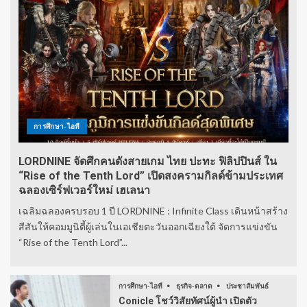
การศึกษา-ไอที
LORDNINE จัดศึกคนดังสายเกม ไทย ปะทะ ฟิลิปปินส์ ใน
“Rise of the Tenth Lord” เปิดสงครามกิลด์ข้ามประเทศ
ฉลองเซิร์ฟเวอร์ใหม่ เฮเลนา
เฉลิมฉลองครบรอบ 1 ปี LORDNINE : Infinite Class เดินหน้าสร้าง
สีสันให้คอมมูนิตี้ผู้เล่นในเอเชียตะวันออกเฉียงใต้ จัดการแข่งขัน
“Rise of the Tenth Lord”...
การศึกษา-ไอที
ธุรกิจ-ตลาด
ประชาสัมพันธ์
Conicle โชว์วิสัยทัศน์ผู้นำ เปิดตัว