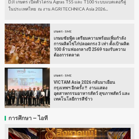
DJI เกษตร เปิดตัวโดรน Agras T55 และ T100 ระบบแบตเตอรี่คู่
ในประเทศไทย ณ งาน AGRITECHNICA Asia 2026...
เกษตร - SME
เกษมชัยฟู้ด เตรียมความพร้อมเพิ่มกำลัง
การผลิตไข่ไก่ปลอดกรง 3 เท่า ตั้งเป้าผลิต
100 ล้านฟองกลางปี 2569 รองรับความ
ต้องการตลาด
เกษตร - SME
VICTAM Asia 2026 กลับมาเยือน
กรุงเทพฯ อีกครั้ง !! งานแสดง
อุตสาหกรรมอาหารสัตว์ สุขภาพสัตว์ และ
เทคโนโลยีการสีข้าว
การศึกษา – ไอที