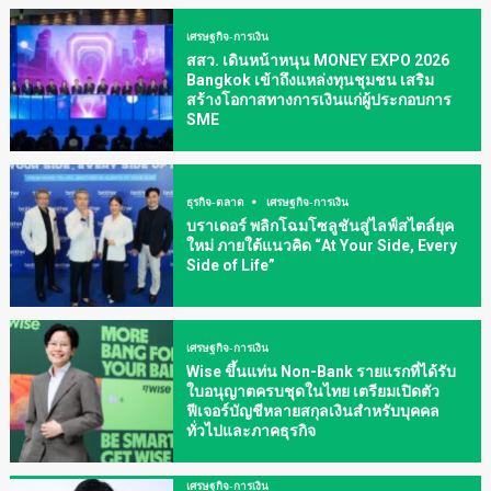
เศรษฐกิจ-การเงิน
สสว. เดินหน้าหนุน MONEY EXPO 2026
Bangkok เข้าถึงแหล่งทุนชุมชน เสริม
สร้างโอกาสทางการเงินแก่ผู้ประกอบการ
SME
ธุรกิจ-ตลาด
เศรษฐกิจ-การเงิน
บราเดอร์ พลิกโฉมโซลูชันสู่ไลฟ์สไตล์ยุค
ใหม่ ภายใต้แนวคิด “At Your Side, Every
Side of Life”
เศรษฐกิจ-การเงิน
Wise ขึ้นแท่น Non-Bank รายแรกที่ได้รับ
ใบอนุญาตครบชุดในไทย เตรียมเปิดตัว
ฟีเจอร์บัญชีหลายสกุลเงินสำหรับบุคคล
ทั่วไปและภาคธุรกิจ
เศรษฐกิจ-การเงิน