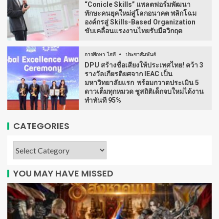
“Conicle Skills” แพลตฟอร์มพัฒนา
ทักษะคนยุคใหม่สู่โลกอนาคต พลิกโฉม
องค์กรสู่ Skills-Based Organization
ขับเคลื่อนแรงงานไทยรับมือวิกฤต
การศึกษา-ไอที
ประชาสัมพันธ์
DPU สร้างชื่อเสียงให้ประเทศไทย! คว้า 3
รางวัลเกียรติยศจาก IEAC เป็น
มหาวิทยาลัยแรก พร้อมกวาดประเมิน 5
ดาวเต็มทุกหมวด ชูสถิติเด็กจบใหม่ได้งาน
ทำทันที 95%
CATEGORIES
YOU MAY HAVE MISSED