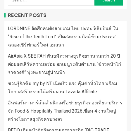
RECENT POSTS
LORDNINE จัดศึกคนดังสายเกม ไทย ปะทะ ฟิลิปปินส์ ใน
“Rise of the Tenth Lord” เปิดสงครามกิลด์ข้ามประเทศ
ฉลองเซิร์ฟเวอร์ใหม่ เฮเลนา
AirAsia X SEE FAH พันธมิตรทางธุรกิจยาวนานกว่า 20 ปี
ต่อยอดเสิร์ฟความอร่อย ยกเมนูระดับตำนาน “ข้าวหน้าไก่
ราชวงศ์” พุ่งทะยานสู่น่านฟ้า
ชวนรู้จักซิม my by NT เน็ตเร็ว แรง คุ้มค่าทั่วไทย พร้อม
โอกาสสร้างรายได้เสริมผ่าน Lazada Affiliate
อินฟอร์มา มาร์เก็ตส์ ผนึกเครือข่ายธุรกิจท่องเที่ยว-บริการ
จัด Food & Hospitality Thailand 2026เชื่อม 4 งานใหญ่
สร้างโอกาสธุรกิจครบวงจร
BEDO เดินหน้าจัดกิจกรรมเจรจาธุรกิจ “BIO TRADE