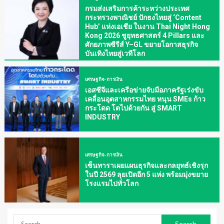
กรมส่งเสริมการค้าระหว่างประเทศ
กระทรวงพาณิชย์ ปักธงไทยสู่ ‘Content
Hub’ แห่งเอเชีย ในงาน Thai Night Hong
Kong 2026 ชูยุทธศาสตร์ 4 Pillars และ
ศักยภาพซีรีส์ Y–GL ขยายโอกาสธุรกิจ
บันเทิงไทยสู่เวทีโลก
เศรษฐกิจ-การเงิน
เอสซีจีและเครือข่ายจับมือภาครัฐเร่งขับ
เคลื่อนอุตสาหกรรมไทย หนุน SMEs ก้าว
กระโดด โตไปด้วยกัน สู่ SMART
INDUSTRY
เศรษฐกิจ-การเงิน
เซ็นทาราเผยแผนธุรกิจและกลยุทธ์เชิงรุก
ในปี 2569 ลุยเปิดอีก 5 แห่ง พร้อมมุ่งขยาย
โรงแรมไปทั่วโลก