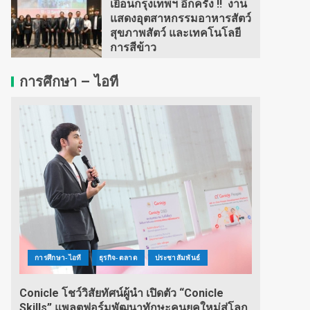
เยือนกรุงเทพฯ อีกครั้ง !! งาน
แสดงอุตสาหกรรมอาหารสัตว์
สุขภาพสัตว์ และเทคโนโลยี
การสีข้าว
การศึกษา – ไอที
การศึกษา-ไอที
ธุรกิจ-ตลาด
ประชาสัมพันธ์
Conicle โชว์วิสัยทัศน์ผู้นำ เปิดตัว “Conicle
Skills” แพลตฟอร์มพัฒนาทักษะคนยุคใหม่สู่โลก