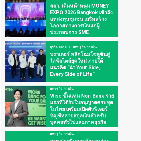
สสว. เดินหน้าหนุน MONEY
EXPO 2026 Bangkok เข้าถึง
แหล่งทุนชุมชน เสริมสร้าง
โอกาสทางการเงินแก่ผู้
ประกอบการ SME
ธุรกิจ-ตลาด
เศรษฐกิจ-การเงิน
บราเดอร์ พลิกโฉมโซลูชันสู่
ไลฟ์สไตล์ยุคใหม่ ภายใต้
แนวคิด “At Your Side,
Every Side of Life”
เศรษฐกิจ-การเงิน
Wise ขึ้นแท่น Non-Bank ราย
แรกที่ได้รับใบอนุญาตครบชุด
ในไทย เตรียมเปิดตัวฟีเจอร์
บัญชีหลายสกุลเงินสำหรับ
บุคคลทั่วไปและภาคธุรกิจ
เศรษฐกิจ-การเงิน