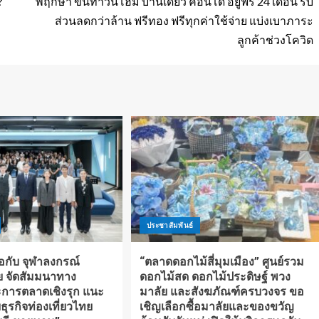
?
พฤกษา ขนทาวน์โฮม บ้านเดี่ยว คอนโด อยู่ฟรี 24 เดือน รับ
ส่วนลดกว่าล้าน ฟรีทอง ฟรีทุกค่าใช้จ่าย แบ่งเบาภาระ
ลูกค้าช่วงโควิด
ประชาสัมพันธ์
อกับ จุฬาลงกรณ์
“ตลาดดอกไม้สี่มุมเมือง” ศูนย์รวม
ย จัดสัมมนาทาง
ดอกไม้สด ดอกไม้ประดิษฐ์ พวง
การตลาดเชิงรุก แนะ
มาลัย และสังฆภัณฑ์ครบวงจร ขอ
ธุรกิจท่องเที่ยวไทย
เชิญเลือกซื้อมาลัยและของขวัญ