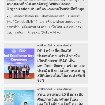
อนาคต พลิกโฉมองค์กรสู่ Skills-Based
Organization ขับเคลื่อนแรงงานไทยรับมือวิกฤต
● ชูแพลตฟอร์มอัจฉริยะ เปิดตัวแพลตฟอร์มเจเนอเรชั่น
ใหม่ “Conicle Skills” ด้านการพัฒนาทักษะคนแบบครบ
วงจรที่ขับเคลื่อนด้วย AI ครั้งแรกในไทย ● เปิดสมการ
แห่งการพัฒนาทักษะคน “Skills + AI +...
การศึกษา-ไอที
ประชาสัมพันธ์
DPU สร้างชื่อเสียงให้
ประเทศไทย! คว้า 3 รางวัล
เกียรติยศจาก IEAC เป็น
มหาวิทยาลัยแรก พร้อมกวาด
ประเมิน 5 ดาวเต็มทุกหมวด ชู
สถิติเด็กจบใหม่ได้งานทำทันที
95%
การศึกษา-ไอที
ประชาสัมพันธ์
สทน. ครบรอบ 20 ปี ยกระดับ
ศักยภาพวิทยาศาสตร์และ
เทคโนโลยีนิวเคลียร์ไทย เปิด