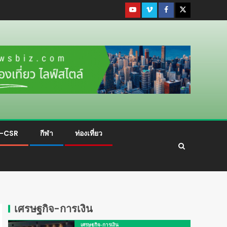
ม-CSR
กีฬา
ท่องเที่ยว
เศรษฐกิจ-การเงิน
เศรษฐกิจ-การเงิน