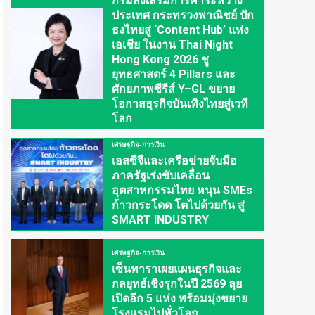
กรมส่งเสริมการค้าระหว่าง
ประเทศ กระทรวงพาณิชย์ ปัก
ธงไทยสู่ ‘Content Hub’ แห่ง
เอเชีย ในงาน Thai Night
Hong Kong 2026 ชู
ยุทธศาสตร์ 4 Pillars และ
ศักยภาพซีรีส์ Y–GL ขยาย
โอกาสธุรกิจบันเทิงไทยสู่เวที
โลก
เศรษฐกิจ-การเงิน
เอสซีจีและเครือข่ายจับมือ
ภาครัฐเร่งขับเคลื่อน
อุตสาหกรรมไทย หนุน SMEs
ก้าวกระโดด โตไปด้วยกัน สู่
SMART INDUSTRY
เศรษฐกิจ-การเงิน
เซ็นทาราเผยแผนธุรกิจและ
กลยุทธ์เชิงรุกในปี 2569 ลุย
เปิดอีก 5 แห่ง พร้อมมุ่งขยาย
โรงแรมไปทั่วโลก