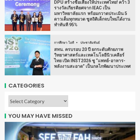
DPU สร้างชื่อเสียงให้ประเทศไทย! คว้า 3
รางวัลเกียรติยศจาก IEAC เป็น
มหาวิทยาลัยแรก พร้อมกวาดประเมิน 5
ดาวเต็มทุกหมวด ชูสถิติเด็กจบใหม่ได้งาน
ทำทันที 95%
การศึกษา-ไอที
ประชาสัมพันธ์
สทน. ครบรอบ 20 ปี ยกระดับศักยภาพ
วิทยาศาสตร์และเทคโนโลยีนิวเคลียร์
ไทย เปิด INST2026 ชู “แพทย์-อาหาร-
พลังงานสะอาด” เป็นกลไกพัฒนาประเทศ
CATEGORIES
YOU MAY HAVE MISSED