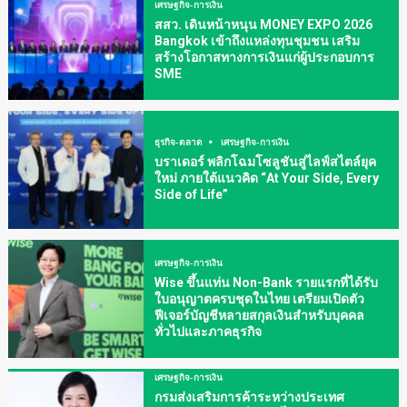
เศรษฐกิจ-การเงิน
สสว. เดินหน้าหนุน MONEY EXPO 2026
Bangkok เข้าถึงแหล่งทุนชุมชน เสริม
สร้างโอกาสทางการเงินแก่ผู้ประกอบการ
SME
ธุรกิจ-ตลาด
เศรษฐกิจ-การเงิน
บราเดอร์ พลิกโฉมโซลูชันสู่ไลฟ์สไตล์ยุค
ใหม่ ภายใต้แนวคิด “At Your Side, Every
Side of Life”
เศรษฐกิจ-การเงิน
Wise ขึ้นแท่น Non-Bank รายแรกที่ได้รับ
ใบอนุญาตครบชุดในไทย เตรียมเปิดตัว
ฟีเจอร์บัญชีหลายสกุลเงินสำหรับบุคคล
ทั่วไปและภาคธุรกิจ
เศรษฐกิจ-การเงิน
กรมส่งเสริมการค้าระหว่างประเทศ