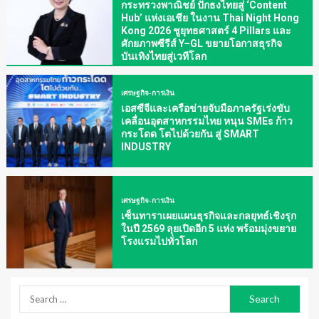
กระทรวงพาณิชย์ ปักธงไทยสู่ ‘Content
Hub’ แห่งเอเชีย ในงาน Thai Night Hong
Kong 2026 ชูยุทธศาสตร์ 4 Pillars และ
ศักยภาพซีรีส์ Y–GL ขยายโอกาสธุรกิจ
บันเทิงไทยสู่เวทีโลก
เศรษฐกิจ-การเงิน
เอสซีจีและเครือข่ายจับมือภาครัฐเร่งขับ
เคลื่อนอุตสาหกรรมไทย หนุน SMEs ก้าว
กระโดด โตไปด้วยกัน สู่ SMART
INDUSTRY
เศรษฐกิจ-การเงิน
เซ็นทาราเผยแผนธุรกิจและกลยุทธ์เชิงรุก
ในปี 2569 ลุยเปิดอีก 5 แห่ง พร้อมมุ่งขยาย
โรงแรมไปทั่วโลก