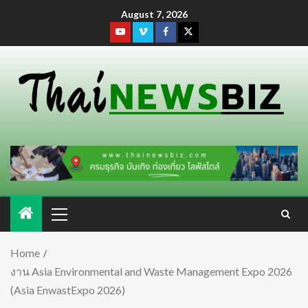
August 7, 2026
Home
งาน Asia Environmental and Waste Management Expo 2026
(Asia EnwastExpo 2026)