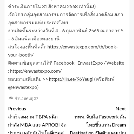
ชำระเงินภายใน 31 สิงหาคม 2568 เท่านั้น!)
.จัดโดย กลุ่มอุตสาหกรรมการจัดการเพื่อสิ่งแวดล้อม สภา
อุตสาหกรรมแห่งประเทศไทย
งานจัดขึ้นระหว่างวันที่ 4 – 6 กุมภาพันธ์ 2569 ณ อาคาร 5
– 6 อิมแพ็ค เมืองทองธานี
สนใจจองพื้นที่คลิ๊ก
https://enwastexpo.com/th/book-
your-booth/
ติดตามข้อมูลงานได้ที่ Facebook : EnwastExpo / Website
:
https://enwastexpo.com/
สอบถามเพิ่มเติม >>
https://lin.ee/96Yeugi
(หรือพิมพ์
@enwastexpo)
จำนวนคนดู
57
Previous
Next
สำเร็จงดงาม TBPA ผนึก
ททท. จับมือ Fastwork ดัน
กำลัง MBA และ APROBI จัด
ไทยขึ้นแท่น Dream
ประชุม ผลักดันไบโอดีเซลสู่
Destination เปิดตัวแคมเปญ