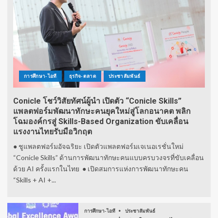
การศึกษา-ไอที
ธุรกิจ-ตลาด
ประชาสัมพันธ์
Conicle โชว์วิสัยทัศน์ผู้นำ เปิดตัว “Conicle Skills”
แพลตฟอร์มพัฒนาทักษะคนยุคใหม่สู่โลกอนาคต พลิก
โฉมองค์กรสู่ Skills-Based Organization ขับเคลื่อน
แรงงานไทยรับมือวิกฤต
● ชูแพลตฟอร์มอัจฉริยะ เปิดตัวแพลตฟอร์มเจเนอเรชั่นใหม่
“Conicle Skills” ด้านการพัฒนาทักษะคนแบบครบวงจรที่ขับเคลื่อน
ด้วย AI ครั้งแรกในไทย ● เปิดสมการแห่งการพัฒนาทักษะคน
“Skills + AI +...
การศึกษา-ไอที
ประชาสัมพันธ์