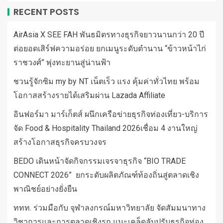
RECENT POSTS
AirAsia X SEE FAH พันธมิตรทางธุรกิจยาวนานกว่า 20 ปี
ต่อยอดเสิร์ฟความอร่อย ยกเมนูระดับตำนาน “ข้าวหน้าไก่
ราชวงศ์” พุ่งทะยานสู่น่านฟ้า
ชวนรู้จักซิม my by NT เน็ตเร็ว แรง คุ้มค่าทั่วไทย พร้อม
โอกาสสร้างรายได้เสริมผ่าน Lazada Affiliate
อินฟอร์มา มาร์เก็ตส์ ผนึกเครือข่ายธุรกิจท่องเที่ยว-บริการ
จัด Food & Hospitality Thailand 2026เชื่อม 4 งานใหญ่
สร้างโอกาสธุรกิจครบวงจร
BEDO เดินหน้าจัดกิจกรรมเจรจาธุรกิจ “BIO TRADE
CONNECT 2026” ยกระดับผลิตภัณฑ์ท้องถิ่นสู่ตลาดเชิง
พาณิชย์อย่างยั่งยืน
ททท. ร่วมมือกับ จุฬาลงกรณ์มหาวิทยาลัย จัดสัมมนาทาง
วิชาการและการตลาดเชิงรุก แนะเคล็ดลับปรับธุรกิจท่อง