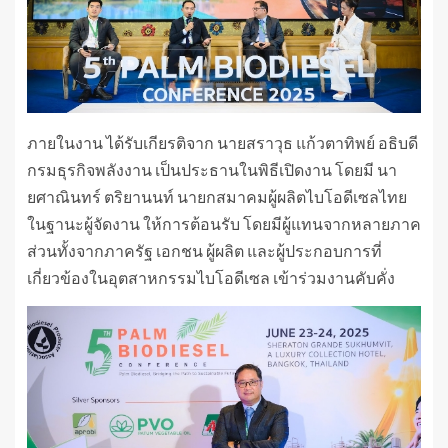
ภายในงาน ได้รับเกียรติจาก นายสราวุธ แก้วตาทิพย์ อธิบดี
กรมธุรกิจพลังงาน เป็นประธานในพิธีเปิดงาน โดยมี นา
ยศาณินทร์ ตริยานนท์ นายกสมาคมผู้ผลิตไบโอดีเซลไทย
ในฐานะผู้จัดงาน ให้การต้อนรับ โดยมีผู้แทนจากหลายภาค
ส่วนทั้งจากภาครัฐ เอกชน ผู้ผลิต และผู้ประกอบการที่
เกี่ยวข้องในอุตสาหกรรมไบโอดีเซล เข้าร่วมงานคับคั่ง