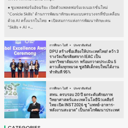
● ชูแพลตฟอร์มอัจฉริยะ เปิดตัวแพลตฟอร์มเจเนอเรชั่นใหม่
“Conicle Skills” ด้านการพัฒนาทักษะคนแบบครบวงจรที่ขับเคลื่อน
ด้วย AI ครั้งแรกในไทย ● เปิดสมการแห่งการพัฒนาทักษะคน
“Skills + AI +...
การศึกษา-ไอที
ประชาสัมพันธ์
DPU สร้างชื่อเสียงให้ประเทศไทย! คว้า 3
รางวัลเกียรติยศจาก IEAC เป็น
มหาวิทยาลัยแรก พร้อมกวาดประเมิน 5
ดาวเต็มทุกหมวด ชูสถิติเด็กจบใหม่ได้งาน
ทำทันที 95%
การศึกษา-ไอที
ประชาสัมพันธ์
สทน. ครบรอบ 20 ปี ยกระดับศักยภาพ
วิทยาศาสตร์และเทคโนโลยีนิวเคลียร์
ไทย เปิด INST2026 ชู “แพทย์-อาหาร-
พลังงานสะอาด” เป็นกลไกพัฒนาประเทศ
CATEGORIES