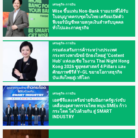
เศรษฐกิจ-การเงิน
Wise ขึ้นแท่น Non-Bank รายแรกที่ได้รับ
ใบอนุญาตครบชุดในไทย เตรียมเปิดตัว
ฟีเจอร์บัญชีหลายสกุลเงินสำหรับบุคคล
ทั่วไปและภาคธุรกิจ
เศรษฐกิจ-การเงิน
กรมส่งเสริมการค้าระหว่างประเทศ
กระทรวงพาณิชย์ ปักธงไทยสู่ ‘Content
Hub’ แห่งเอเชีย ในงาน Thai Night Hong
Kong 2026 ชูยุทธศาสตร์ 4 Pillars และ
ศักยภาพซีรีส์ Y–GL ขยายโอกาสธุรกิจ
บันเทิงไทยสู่เวทีโลก
เศรษฐกิจ-การเงิน
เอสซีจีและเครือข่ายจับมือภาครัฐเร่งขับ
เคลื่อนอุตสาหกรรมไทย หนุน SMEs ก้าว
กระโดด โตไปด้วยกัน สู่ SMART
INDUSTRY