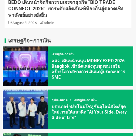
BEDO เดินหน้าจัดกิจกรรมเจรจาธุรกิจ “BIO TRADE
CONNECT 2026” ยกระดับผลิตภัณฑ์ท้องถิ่นสู่ตลาดเชิง
พาณิชย์อย่างยั่งยืน
August 5, 2026
admin
เศรษฐกิจ-การเงิน
เศรษฐกิจ-การเงิน
สสว. เดินหน้าหนุน MONEY EXPO 2026
Bangkok เข้าถึงแหล่งทุนชุมชน เสริม
สร้างโอกาสทางการเงินแก่ผู้ประกอบการ
SME
ธุรกิจ-ตลาด
เศรษฐกิจ-การเงิน
บราเดอร์ พลิกโฉมโซลูชันสู่ไลฟ์สไตล์ยุค
ใหม่ ภายใต้แนวคิด “At Your Side, Every
Side of Life”