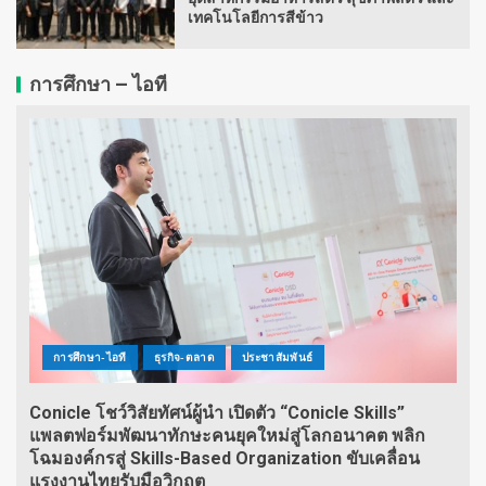
เทคโนโลยีการสีข้าว
การศึกษา – ไอที
การศึกษา-ไอที
ธุรกิจ-ตลาด
ประชาสัมพันธ์
Conicle โชว์วิสัยทัศน์ผู้นำ เปิดตัว “Conicle Skills”
แพลตฟอร์มพัฒนาทักษะคนยุคใหม่สู่โลกอนาคต พลิก
โฉมองค์กรสู่ Skills-Based Organization ขับเคลื่อน
แรงงานไทยรับมือวิกฤต