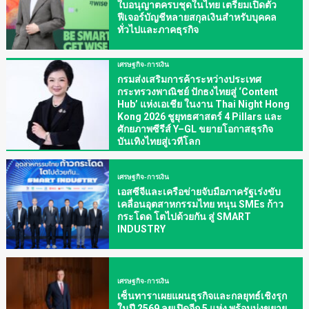
ใบอนุญาตครบชุดในไทย เตรียมเปิดตัว
ฟีเจอร์บัญชีหลายสกุลเงินสำหรับบุคคล
ทั่วไปและภาคธุรกิจ
เศรษฐกิจ-การเงิน
กรมส่งเสริมการค้าระหว่างประเทศ
กระทรวงพาณิชย์ ปักธงไทยสู่ ‘Content
Hub’ แห่งเอเชีย ในงาน Thai Night Hong
Kong 2026 ชูยุทธศาสตร์ 4 Pillars และ
ศักยภาพซีรีส์ Y–GL ขยายโอกาสธุรกิจ
บันเทิงไทยสู่เวทีโลก
เศรษฐกิจ-การเงิน
เอสซีจีและเครือข่ายจับมือภาครัฐเร่งขับ
เคลื่อนอุตสาหกรรมไทย หนุน SMEs ก้าว
กระโดด โตไปด้วยกัน สู่ SMART
INDUSTRY
เศรษฐกิจ-การเงิน
เซ็นทาราเผยแผนธุรกิจและกลยุทธ์เชิงรุก
ในปี 2569 ลุยเปิดอีก 5 แห่ง พร้อมมุ่งขยาย