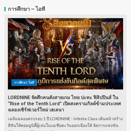
การศึกษา – ไอที
การศึกษา-ไอที
LORDNINE จัดศึกคนดังสายเกม ไทย ปะทะ ฟิลิปปินส์ ใน
“Rise of the Tenth Lord” เปิดสงครามกิลด์ข้ามประเทศ
ฉลองเซิร์ฟเวอร์ใหม่ เฮเลนา
เฉลิมฉลองครบรอบ 1 ปี LORDNINE : Infinite Class เดินหน้าสร้าง
สีสันให้คอมมูนิตี้ผู้เล่นในเอเชียตะวันออกเฉียงใต้ จัดการแข่งขัน