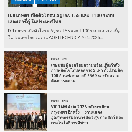
ธุรกิจ-ตลาด
เกษตร - SME
DJI เกษตร เปิดตัวโดรน Agras T55 และ T100 ระบบ
แบตเตอรี่คู่ ในประเทศไทย
DJI เกษตร เปิดตัวโดรน Agras T55 และ T100 ระบบแบตเตอรี่คู่
ในประเทศไทย ณ งาน AGRITECHNICA Asia 2026...
เกษตร - SME
เกษมชัยฟู้ด เตรียมความพร้อมเพิ่มกำลัง
การผลิตไข่ไก่ปลอดกรง 3 เท่า ตั้งเป้าผลิต
100 ล้านฟองกลางปี 2569 รองรับความ
ต้องการตลาด
เกษตร - SME
VICTAM Asia 2026 กลับมาเยือน
กรุงเทพฯ อีกครั้ง !! งานแสดง
อุตสาหกรรมอาหารสัตว์ สุขภาพสัตว์ และ
เทคโนโลยีการสีข้าว