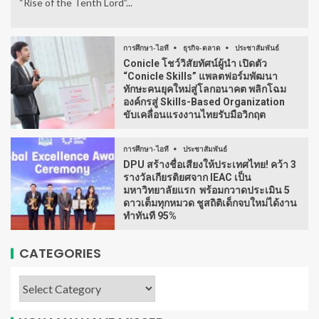
“Rise of the Tenth Lord”...
การศึกษา-ไอที
ธุรกิจ-ตลาด
ประชาสัมพันธ์
Conicle โชว์วิสัยทัศน์ผู้นำ เปิดตัว
“Conicle Skills” แพลตฟอร์มพัฒนา
ทักษะคนยุคใหม่สู่โลกอนาคต พลิกโฉม
องค์กรสู่ Skills-Based Organization
ขับเคลื่อนแรงงานไทยรับมือวิกฤต
การศึกษา-ไอที
ประชาสัมพันธ์
DPU สร้างชื่อเสียงให้ประเทศไทย! คว้า 3
รางวัลเกียรติยศจาก IEAC เป็น
มหาวิทยาลัยแรก พร้อมกวาดประเมิน 5
ดาวเต็มทุกหมวด ชูสถิติเด็กจบใหม่ได้งาน
ทำทันที 95%
CATEGORIES