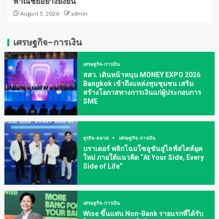
พาณิชย์อย่างยั่งยืน
August 5, 2026
admin
เศรษฐกิจ-การเงิน
เศรษฐกิจ-การเงิน
สสว. เดินหน้าหนุน MONEY EXPO 2026
Bangkok เข้าถึงแหล่งทุนชุมชน เสริม
สร้างโอกาสทางการเงินแก่ผู้ประกอบการ
SME
ธุรกิจ-ตลาด
เศรษฐกิจ-การเงิน
บราเดอร์ พลิกโฉมโซลูชันสู่ไลฟ์สไตล์ยุค
ใหม่ ภายใต้แนวคิด “At Your Side, Every
Side of Life”
เศรษฐกิจ-การเงิน
Wise ขึ้นแท่น Non-Bank รายแรกที่ได้รับ