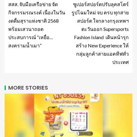
สสส. จับมือเครือข่าย จัด
ซูเปอร์สปอร์ตปรับลุคสโตร์
กิจกรรมรณรงค์ เนื่องในวัน
รูปโฉมใหม่ จบ ครบ ทุกสาย
งดดื่มสุราแห่งชาติ 2568
สปอร์ต ใจกลางกรุงเทพฯ
พร้อมเสวนาถอด
ตะวันออก Supersports
ประสบการณ์ “เหยื่อ…
Fashion Island เดินหน้ารุก
สงครามน้ำเมา”
สร้าง New Experience ให้
กลุ่มลูกค้าสายแอคทีฟทั่ว
ประเทศ
MORE STORIES