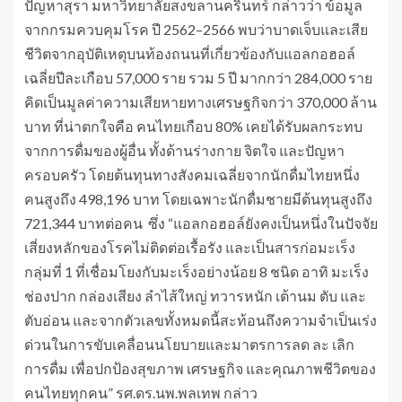
ปัญหาสุรา มหาวิทยาลัยสงขลานครินทร์ กล่าวว่า ข้อมูล
จากกรมควบคุมโรค ปี 2562–2566 พบว่าบาดเจ็บและเสีย
ชีวิตจากอุบัติเหตุบนท้องถนนที่เกี่ยวข้องกับแอลกอฮอล์
เฉลี่ยปีละเกือบ 57,000 ราย รวม 5 ปี มากกว่า 284,000 ราย
คิดเป็นมูลค่าความเสียหายทางเศรษฐกิจกว่า 370,000 ล้าน
บาท ที่น่าตกใจคือ คนไทยเกือบ 80% เคยได้รับผลกระทบ
จากการดื่มของผู้อื่น ทั้งด้านร่างกาย จิตใจ และปัญหา
ครอบครัว โดยต้นทุนทางสังคมเฉลี่ยจากนักดื่มไทยหนึ่ง
คนสูงถึง 498,196 บาท โดยเฉพาะนักดื่มชายมีต้นทุนสูงถึง
721,344 บาทต่อคน ซึ่ง “แอลกอฮอล์ยังคงเป็นหนึ่งในปัจจัย
เสี่ยงหลักของโรคไม่ติดต่อเรื้อรัง และเป็นสารก่อมะเร็ง
กลุ่มที่ 1 ที่เชื่อมโยงกับมะเร็งอย่างน้อย 8 ชนิด อาทิ มะเร็ง
ช่องปาก กล่องเสียง ลำไส้ใหญ่ ทวารหนัก เต้านม ตับ และ
ตับอ่อน และจากตัวเลขทั้งหมดนี้สะท้อนถึงความจำเป็นเร่ง
ด่วนในการขับเคลื่อนนโยบายและมาตรการลด ละ เลิก
การดื่ม เพื่อปกป้องสุขภาพ เศรษฐกิจ และคุณภาพชีวิตของ
คนไทยทุกคน” รศ.ดร.นพ.พลเทพ กล่าว