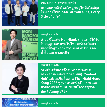
ธุรกิจ-ตลาด
เศรษฐกิจ-การเงิน
บราเดอร์ พลิกโฉมโซลูชันสู่ไลฟ์สไตล์ยุค
ใหม่ ภายใต้แนวคิด “At Your Side, Every
Side of Life”
เศรษฐกิจ-การเงิน
Wise ขึ้นแท่น Non-Bank รายแรกที่ได้รับ
ใบอนุญาตครบชุดในไทย เตรียมเปิดตัว
ฟีเจอร์บัญชีหลายสกุลเงินสำหรับบุคคล
ทั่วไปและภาคธุรกิจ
เศรษฐกิจ-การเงิน
กรมส่งเสริมการค้าระหว่างประเทศ
กระทรวงพาณิชย์ ปักธงไทยสู่ ‘Content
Hub’ แห่งเอเชีย ในงาน Thai Night Hong
Kong 2026 ชูยุทธศาสตร์ 4 Pillars และ
ศักยภาพซีรีส์ Y–GL ขยายโอกาสธุรกิจ
บันเทิงไทยสู่เวทีโลก
เศรษฐกิจ-การเงิน