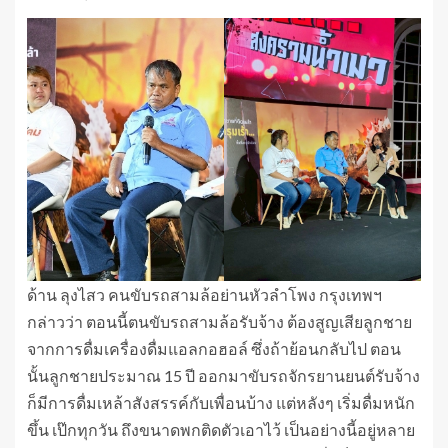
ด้าน ลุงไสว คนขับรถสามล้อย่านหัวลำโพง กรุงเทพฯ
กล่าวว่า ตอนนี้ตนขับรถสามล้อรับจ้าง ต้องสูญเสียลูกชาย
จากการดื่มเครื่องดื่มแอลกอฮอล์ ซึ่งถ้าย้อนกลับไป ตอน
นั้นลูกชายประมาณ 15 ปี ออกมาขับรถจักรยานยนต์รับจ้าง
ก็มีการดื่มเหล้าสังสรรค์กับเพื่อนบ้าง แต่หลังๆ เริ่มดื่มหนัก
ขึ้น เป๊กทุกวัน ถึงขนาดพกติดตัวเอาไว้ เป็นอย่างนี้อยู่หลาย