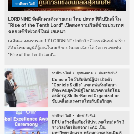
การศึกษา-ไอที
LORDNINE จัดศึกคนดังสายเกม ไทย ปะทะ ฟิลิปปินส์ ใน
“Rise of the Tenth Lord” เปิดสงครามกิลด์ข้ามประเทศ
ฉลองเซิร์ฟเวอร์ใหม่ เฮเลนา
เฉลิมฉลองครบรอบ 1 ปี LORDNINE : Infinite Class เดินหน้าสร้าง
สีสันให้คอมมูนิตี้ผู้เล่นในเอเชียตะวันออกเฉียงใต้ จัดการแข่งขัน
“Rise of the Tenth Lord”...
การศึกษา-ไอที
ธุรกิจ-ตลาด
ประชาสัมพันธ์
Conicle โชว์วิสัยทัศน์ผู้นำ เปิดตัว
“Conicle Skills” แพลตฟอร์มพัฒนา
ทักษะคนยุคใหม่สู่โลกอนาคต พลิกโฉม
องค์กรสู่ Skills-Based Organization
ขับเคลื่อนแรงงานไทยรับมือวิกฤต
การศึกษา-ไอที
ประชาสัมพันธ์
DPU สร้างชื่อเสียงให้ประเทศไทย! คว้า 3
รางวัลเกียรติยศจาก IEAC เป็น
มหาวิทยาลัยแรก พร้อมกวาดประเมิน 5