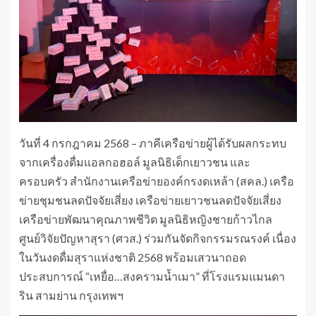
วันที่ 4 กรกฎาคม 2568 – ภาคีเครือข่ายผู้ได้รับผลกระทบ
จากเครื่องดื่มแอลกอฮอล์ มูลนิธิเด็กเยาวชน และ
ครอบครัว สำนักงานเครือข่ายองค์กรงดเหล้า (สคล.) เครือ
ข่ายชุมชนลดปัจจัยเสี่ยง เครือข่ายเยาวชนลดปัจจัยเสี่ยง
เครือข่ายพัฒนาคุณภาพชีวิต มูลนิธิหญิงชายก้าวไกล
ศูนย์วิจัยปัญหาสุรา (ศวส.) ร่วมกันจัดกิจกรรมรณรงค์ เนื่อง
ในวันงดดื่มสุราแห่งชาติ 2568 พร้อมเสวนาถอด
ประสบการณ์ “เหยื่อ…สงครามน้ำเมา” ที่โรงแรมแมนดา
ริน สามย่าน กรุงเทพฯ