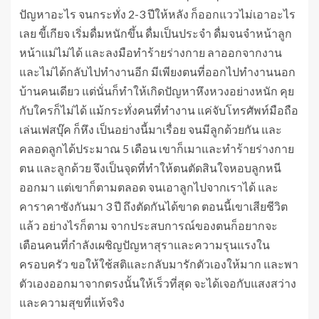
ปัญหาอะไร จนกระทั่ง 2-3 ปีให้หลัง ก็ออกแววไม่เอาอะไร
เลย ขี้เกียจ เริ่มดื่มหนักขึ้น ดื่มเป็นประจำ ดื่มจนจำหน้าลูก
หน้าแม่ไม่ได้ และลงมือทำร้ายร่างกาย ลาออกจากงาน
และไม่ได้กลับไปทำงานอีก มีเพียงตนที่ออกไปทำงานนอก
บ้านคนเดียว แต่นั่นก็ทำให้เกิดปัญหาหึงหวงอย่างหนัก คุย
กับใครก็ไม่ได้ แม้กระทั่งคนที่ทำงาน แค่จับโทรศัพท์มือถือ
เล่นเฟสบุ๊ค ก็หึง เป็นอย่างนี้มาเรื่อย จนมีลูกด้วยกัน และ
คลอดลูกได้ประมาณ 5 เดือน เขาก็เมาและทำร้ายร่างกาย
ตน และลูกด้วย จึงเป็นจุดที่ทำให้ตนตัดสินใจหอบลูกหนี
ออกมา แต่เขาก็ตามตลอด จนเอาลูกไปจากเราได้ และ
คาราคาซังกันมา 3 ปี ถึงตัดกันได้ขาด ตอนนี้เขาเสียชีวิต
แล้ว อย่างไรก็ตาม จากประสบการณ์ของตนก็อยากจะ
เตือนคนที่กำลังเผชิญปัญหาสุราและความรุนแรงใน
ครอบครัว ขอให้ใช้สติและกลับมารักตัวเองให้มาก และพา
ตัวเองออกมาจากตรงนั้นให้เร็วที่สุด จะได้เจอกับแสงสว่าง
และความสุขที่แท้จริง