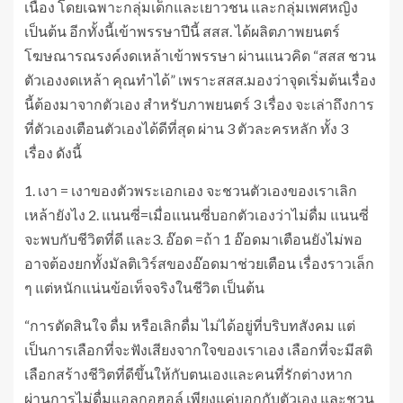
เนื่อง โดยเฉพาะกลุ่มเด็กและเยาวชน และกลุ่มเพศหญิง
เป็นต้น อีกทั้งนี้เข้าพรรษาปีนี้ สสส. ได้ผลิตภาพยนตร์
โฆษณารณรงค์งดเหล้าเข้าพรรษา ผ่านแนวคิด “สสส ชวน
ตัวเองงดเหล้า คุณทำได้” เพราะสสส.มองว่าจุดเริ่มต้นเรื่อง
นี้ต้องมาจากตัวเอง สำหรับภาพยนตร์ 3 เรื่อง จะเล่าถึงการ
ที่ตัวเองเตือนตัวเองได้ดีที่สุด ผ่าน 3 ตัวละครหลัก ทั้ง 3
เรื่อง ดังนี้
1. เงา = เงาของตัวพระเอกเอง จะชวนตัวเองของเราเลิก
เหล้ายังไง 2. แนนซี่=เมื่อแนนซี่บอกตัวเองว่าไม่ดื่ม แนนซี่
จะพบกับชีวิตที่ดี และ3. อ๊อด =ถ้า 1 อ๊อดมาเตือนยังไม่พอ
อาจต้องยกทั้งมัลติเวิร์สของอ๊อดมาช่วยเตือน เรื่องราวเล็ก
ๆ แต่หนักแน่นข้อเท็จจริงในชีวิต เป็นต้น
“การตัดสินใจ ดื่ม หรือเลิกดื่ม ไม่ได้อยู่ที่บริบทสังคม แต่
เป็นการเลือกที่จะฟังเสียงจากใจของเราเอง เลือกที่จะมีสติ
เลือกสร้างชีวิตที่ดีขึ้นให้กับตนเองและคนที่รักต่างหาก
ผ่านการไม่ดื่มแอลกอฮอล์ เพียงแค่บอกกับตัวเอง และชวน