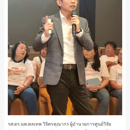
รศ.ดร.นพ.พลเทพ วิจิตรคุณากร ผู้อำนวยการศูนย์วิจัย