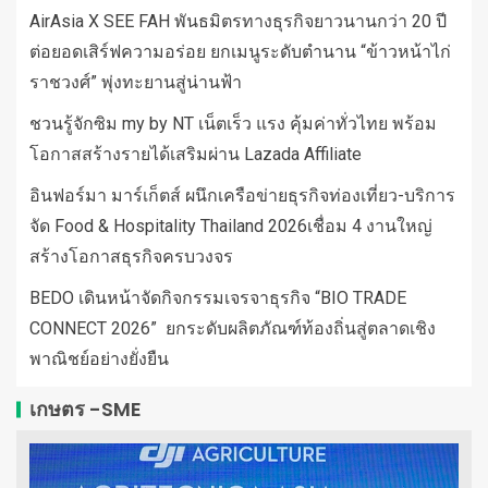
AirAsia X SEE FAH พันธมิตรทางธุรกิจยาวนานกว่า 20 ปี
ต่อยอดเสิร์ฟความอร่อย ยกเมนูระดับตำนาน “ข้าวหน้าไก่
ราชวงศ์” พุ่งทะยานสู่น่านฟ้า
ชวนรู้จักซิม my by NT เน็ตเร็ว แรง คุ้มค่าทั่วไทย พร้อม
โอกาสสร้างรายได้เสริมผ่าน Lazada Affiliate
อินฟอร์มา มาร์เก็ตส์ ผนึกเครือข่ายธุรกิจท่องเที่ยว-บริการ
จัด Food & Hospitality Thailand 2026เชื่อม 4 งานใหญ่
สร้างโอกาสธุรกิจครบวงจร
BEDO เดินหน้าจัดกิจกรรมเจรจาธุรกิจ “BIO TRADE
CONNECT 2026” ยกระดับผลิตภัณฑ์ท้องถิ่นสู่ตลาดเชิง
พาณิชย์อย่างยั่งยืน
เกษตร -SME