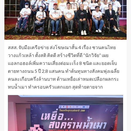
สสส. จับมือเครือข่าย ส่งโฆษณาสั้น 4 เรื่อง ชวนคนไทย
วางแก้วเหล้า ตั้งสติ คิดดี สร้างชีวิตที่ดี “นักวิจัย” เผย
แอลกอฮอล์เพิ่มความเสี่ยงต่อมะเร็ง 8 ชนิด และยอดเจ็บ
ตายทางถนน 5 ปี 2.8 แสนคน ทำต้นทุนทางสังคมพุ่งเฉลี่ย
คนละเกือบครึ่งล้านบาท ด้านเหยื่อเล่าหมดเปลือกผลกระ
ทบน้ำเมา ทำครอบครัวแตกแยก สุดท้ายตายจาก