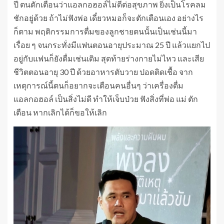
ปี ตนตักเตือนว่าแอลกอฮอล์ไม่ดีต่อสุขภาพ ยิ่งเป็นโรคลม
ชักอยู่ด้วย ถ้าไม่ฟังพ่อ เดี๋ยวหมอก็จะตักเตือนเอง อย่างไร
ก็ตาม พฤติกรรมการดื่มของลูกชายตนนั้นเป็นเช่นนี้มา
เรื่อย ๆ จนกระทั่งมีแฟนตอนอายุประมาณ 25 ปี แล้วแยกไป
อยู่กับแฟนก็ยังดื่มเช่นเดิม สุดท้ายร่างกายไม่ไหว และเสีย
ชีวิตตอนอายุ 30 ปี ด้วยอาหารตับวาย ปอดติดเชื้อ จาก
เหตุการณ์นี้ตนก็อยากจะเตือนคนอื่นๆ ว่าเครื่องดื่ม
แอลกอฮอล์ เป็นสิ่งไม่ดี ทำให้เจ็บป่วย ฟังสิ่งที่พ่อ แม่ ตัก
เตือน หากเลิกได้ก็ขอให้เลิก