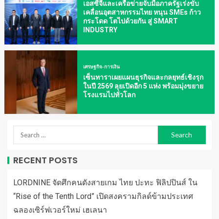
เอสซีจีและเครือข่ายจับมือภาครัฐเร่งขับ
เคลื่อนอุตสาหกรรมไทย หนุน SMEs ก้าว
กระโดด โตไปด้วยกัน สู่ SMART
INDUSTRY
เศรษฐกิจ-การเงิน
เซ็นทาราเผยแผนธุรกิจและกลยุทธ์เชิงรุก
ในปี 2569 ลุยเปิดอีก 5 แห่ง พร้อมมุ่งขยาย
โรงแรมไปทั่วโลก
RECENT POSTS
LORDNINE จัดศึกคนดังสายเกม ไทย ปะทะ ฟิลิปปินส์ ใน
“Rise of the Tenth Lord” เปิดสงครามกิลด์ข้ามประเทศ
ฉลองเซิร์ฟเวอร์ใหม่ เฮเลนา