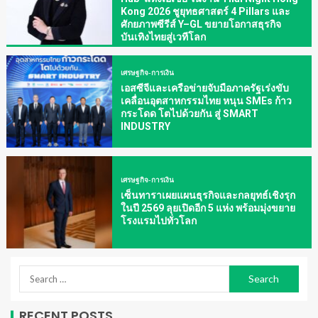
Kong 2026 ชูยุทธศาสตร์ 4 Pillars และ
ศักยภาพซีรีส์ Y–GL ขยายโอกาสธุรกิจ
บันเทิงไทยสู่เวทีโลก
เศรษฐกิจ-การเงิน
เอสซีจีและเครือข่ายจับมือภาครัฐเร่งขับ
เคลื่อนอุตสาหกรรมไทย หนุน SMEs ก้าว
กระโดด โตไปด้วยกัน สู่ SMART
INDUSTRY
เศรษฐกิจ-การเงิน
เซ็นทาราเผยแผนธุรกิจและกลยุทธ์เชิงรุก
ในปี 2569 ลุยเปิดอีก 5 แห่ง พร้อมมุ่งขยาย
โรงแรมไปทั่วโลก
RECENT POSTS