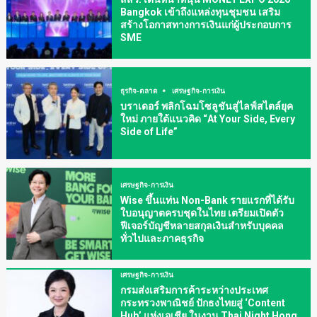
Bangkok เข้าถึงแหล่งทุนชุมชน เสริม
สร้างโอกาสทางการเงินแก่ผู้ประกอบการ
SME
ธุรกิจ-ตลาด
เศรษฐกิจ-การเงิน
บราเดอร์ พลิกโฉมโซลูชันสู่ไลฟ์สไตล์ยุค
ใหม่ ภายใต้แนวคิด “At Your Side, Every
Side of Life”
เศรษฐกิจ-การเงิน
Wise ขึ้นแท่น Non-Bank รายแรกที่ได้รับ
ใบอนุญาตครบชุดในไทย เตรียมเปิดตัว
ฟีเจอร์บัญชีหลายสกุลเงินสำหรับบุคคล
ทั่วไปและภาคธุรกิจ
เศรษฐกิจ-การเงิน
กรมส่งเสริมการค้าระหว่างประเทศ
กระทรวงพาณิชย์ ปักธงไทยสู่ ‘Content
Hub’ แห่งเอเชีย ในงาน Thai Night Hong