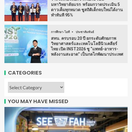
มหาวิทยาลัยแรก พร้อมกวาดประเมิน 5
ดาวเต็มทุกหมวด ชูสถิติเด็กจบใหม่ได้งาน
ทำทันที 95%
การศึกษา-ไอที
ประชาสัมพันธ์
สทน. ครบรอบ 20 ปี ยกระดับศักยภาพ
วิทยาศาสตร์และเทคโนโลยีนิวเคลียร์
ไทย เปิด INST2026 ชู “แพทย์-อาหาร-
พลังงานสะอาด” เป็นกลไกพัฒนาประเทศ
CATEGORIES
YOU MAY HAVE MISSED