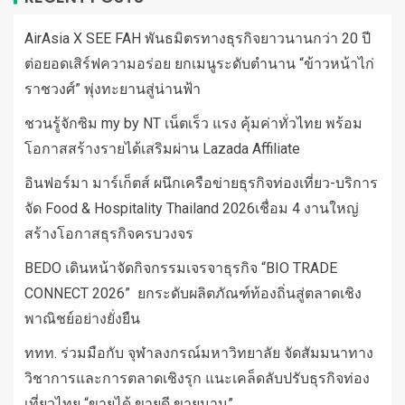
AirAsia X SEE FAH พันธมิตรทางธุรกิจยาวนานกว่า 20 ปี
ต่อยอดเสิร์ฟความอร่อย ยกเมนูระดับตำนาน “ข้าวหน้าไก่
ราชวงศ์” พุ่งทะยานสู่น่านฟ้า
ชวนรู้จักซิม my by NT เน็ตเร็ว แรง คุ้มค่าทั่วไทย พร้อม
โอกาสสร้างรายได้เสริมผ่าน Lazada Affiliate
อินฟอร์มา มาร์เก็ตส์ ผนึกเครือข่ายธุรกิจท่องเที่ยว-บริการ
จัด Food & Hospitality Thailand 2026เชื่อม 4 งานใหญ่
สร้างโอกาสธุรกิจครบวงจร
BEDO เดินหน้าจัดกิจกรรมเจรจาธุรกิจ “BIO TRADE
CONNECT 2026” ยกระดับผลิตภัณฑ์ท้องถิ่นสู่ตลาดเชิง
พาณิชย์อย่างยั่งยืน
ททท. ร่วมมือกับ จุฬาลงกรณ์มหาวิทยาลัย จัดสัมมนาทาง
วิชาการและการตลาดเชิงรุก แนะเคล็ดลับปรับธุรกิจท่อง
เที่ยวไทย “ขายได้ ขายดี ขายนาน”