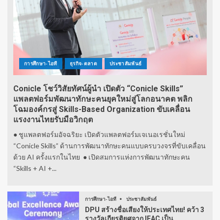
การศึกษา-ไอที
ธุรกิจ-ตลาด
ประชาสัมพันธ์
Conicle โชว์วิสัยทัศน์ผู้นำ เปิดตัว “Conicle Skills”
แพลตฟอร์มพัฒนาทักษะคนยุคใหม่สู่โลกอนาคต พลิก
โฉมองค์กรสู่ Skills-Based Organization ขับเคลื่อน
แรงงานไทยรับมือวิกฤต
● ชูแพลตฟอร์มอัจฉริยะ เปิดตัวแพลตฟอร์มเจเนอเรชั่นใหม่
“Conicle Skills” ด้านการพัฒนาทักษะคนแบบครบวงจรที่ขับเคลื่อน
ด้วย AI ครั้งแรกในไทย ● เปิดสมการแห่งการพัฒนาทักษะคน
“Skills + AI +...
การศึกษา-ไอที
ประชาสัมพันธ์
DPU สร้างชื่อเสียงให้ประเทศไทย! คว้า 3
รางวัลเกียรติยศจาก IEAC เป็น