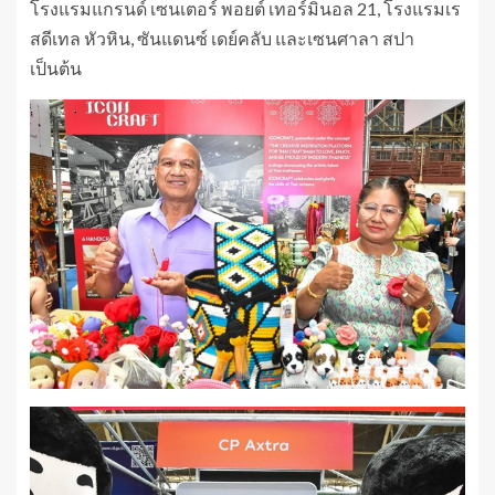
โรงแรมแกรนด์ เซนเตอร์ พอยต์ เทอร์มินอล 21, โรงแรมเร
สดีเทล หัวหิน, ซันแดนซ์ เดย์คลับ และเซนศาลา สปา
เป็นต้น