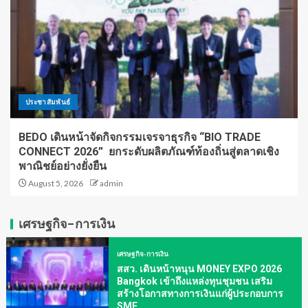
ประชาสัมพันธ์
BEDO เดินหน้าจัดกิจกรรมเจรจาธุรกิจ “BIO TRADE
CONNECT 2026” ยกระดับผลิตภัณฑ์ท้องถิ่นสู่ตลาดเชิง
พาณิชย์อย่างยั่งยืน
August 5, 2026
admin
เศรษฐกิจ-การเงิน
เศรษฐกิจ-การเงิน
สสว. เดินหน้าหนุน MONEY EXPO 2026
Bangkok เข้าถึงแหล่งทุนชุมชน เสริม
สร้างโอกาสทางการเงินแก่ผู้ประกอบการ
SME