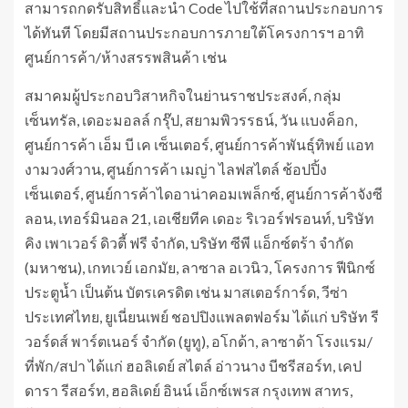
สามารถกดรับสิทธิ์และนำ Code ไปใช้ที่สถานประกอบการ
ได้ทันที โดยมีสถานประกอบการภายใต้โครงการฯ อาทิ
ศูนย์การค้า/ห้างสรรพสินค้า เช่น
สมาคมผู้ประกอบวิสาหกิจในย่านราชประสงค์, กลุ่ม
เซ็นทรัล, เดอะมอลล์ กรุ๊ป, สยามพิวรรธน์, วัน แบงค็อก,
ศูนย์การค้า เอ็ม บี เค เซ็นเตอร์, ศูนย์การค้าพันธุ์ทิพย์ แอท
งามวงศ์วาน, ศูนย์การค้า เมญ่า ไลฟสไตล์ ช้อปปิ้ง
เซ็นเตอร์, ศูนย์การค้าไดอาน่าคอมเพล็กซ์, ศูนย์การค้าจังซี
ลอน, เทอร์มินอล 21, เอเชียทีค เดอะ ริเวอร์ฟรอนท์, บริษัท
คิง เพาเวอร์ ดิวตี้ ฟรี จำกัด, บริษัท ซีพี แอ็กซ์ตร้า จำกัด
(มหาชน), เกทเวย์ เอกมัย, ลาซาล อเวนิว, โครงการ ฟีนิกซ์
ประตูน้ำ เป็นต้น บัตรเครดิต เช่น มาสเตอร์การ์ด, วีซ่า
ประเทศไทย, ยูเนี่ยนเพย์ ชอปปิงแพลตฟอร์ม ได้แก่ บริษัท รี
วอร์ดส์ พาร์ตเนอร์ จำกัด (ยูทู), อโกด้า, ลาซาด้า โรงแรม/
ที่พัก/สปา ได้แก่ ฮอลิเดย์ สไตล์ อ่าวนาง บีชรีสอร์ท, เคป
ดารา รีสอร์ท, ฮอลิเดย์ อินน์ เอ็กซ์เพรส กรุงเทพ สาทร,