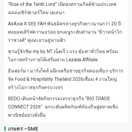
“Rise of the Tenth Lord” เปิดสงครามกิลด์ข้ามประเทศ
ฉลองเซิร์ฟเวอร์ใหม่ เฮเลนา
AirAsia X SEE FAH พันธมิตรทางธุรกิจยาวนานกว่า 20 ปี
ต่อยอดเสิร์ฟความอร่อย ยกเมนูระดับตำนาน “ข้าวหน้าไก่
ราชวงศ์” พุ่งทะยานสู่น่านฟ้า
ชวนรู้จักซิม my by NT เน็ตเร็ว แรง คุ้มค่าทั่วไทย พร้อม
โอกาสสร้างรายได้เสริมผ่าน Lazada Affiliate
อินฟอร์มา มาร์เก็ตส์ ผนึกเครือข่ายธุรกิจท่องเที่ยว-บริการ
จัด Food & Hospitality Thailand 2026เชื่อม 4 งานใหญ่
สร้างโอกาสธุรกิจครบวงจร
BEDO เดินหน้าจัดกิจกรรมเจรจาธุรกิจ “BIO TRADE
CONNECT 2026” ยกระดับผลิตภัณฑ์ท้องถิ่นสู่ตลาดเชิง
พาณิชย์อย่างยั่งยืน
เกษตร -SME