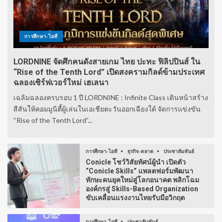
การศึกษา-ไอที
LORDNINE จัดศึกคนดังสายเกม ไทย ปะทะ ฟิลิปปินส์ ใน
“Rise of the Tenth Lord” เปิดสงครามกิลด์ข้ามประเทศ
ฉลองเซิร์ฟเวอร์ใหม่ เฮเลนา
เฉลิมฉลองครบรอบ 1 ปี LORDNINE : Infinite Class เดินหน้าสร้าง
สีสันให้คอมมูนิตี้ผู้เล่นในเอเชียตะวันออกเฉียงใต้ จัดการแข่งขัน
“Rise of the Tenth Lord”...
การศึกษา-ไอที
ธุรกิจ-ตลาด
ประชาสัมพันธ์
Conicle โชว์วิสัยทัศน์ผู้นำ เปิดตัว
“Conicle Skills” แพลตฟอร์มพัฒนา
ทักษะคนยุคใหม่สู่โลกอนาคต พลิกโฉม
องค์กรสู่ Skills-Based Organization
ขับเคลื่อนแรงงานไทยรับมือวิกฤต
การศึกษา-ไอที
ประชาสัมพันธ์