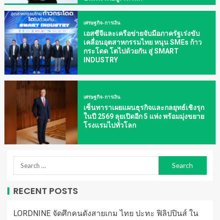
เศรษฐกิจ-การเงิน
เอสซีจีและเครือข่ายจับมือภาครัฐเร่งขับ
เคลื่อนอุตสาหกรรมไทย หนุน SMEs ก้าว
กระโดด โตไปด้วยกัน สู่ SMART
INDUSTRY
เศรษฐกิจ-การเงิน
เซ็นทาราเผยแผนธุรกิจและกลยุทธ์เชิงรุก
ในปี 2569 ลุยเปิดอีก 5 แห่ง พร้อมมุ่งขยาย
โรงแรมไปทั่วโลก
RECENT POSTS
LORDNINE จัดศึกคนดังสายเกม ไทย ปะทะ ฟิลิปปินส์ ใน