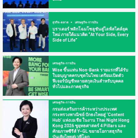
ธุรกิจ-ตลาด
เศรษฐกิจ-การเงิน
บราเดอร์ พลิกโฉมโซลูชันสู่ไลฟ์สไตล์ยุค
ใหม่ ภายใต้แนวคิด “At Your Side, Every
Side of Life”
เศรษฐกิจ-การเงิน
Wise ขึ้นแท่น Non-Bank รายแรกที่ได้รับ
ใบอนุญาตครบชุดในไทย เตรียมเปิดตัว
ฟีเจอร์บัญชีหลายสกุลเงินสำหรับบุคคล
ทั่วไปและภาคธุรกิจ
เศรษฐกิจ-การเงิน
กรมส่งเสริมการค้าระหว่างประเทศ
กระทรวงพาณิชย์ ปักธงไทยสู่ ‘Content
Hub’ แห่งเอเชีย ในงาน Thai Night Hong
Kong 2026 ชูยุทธศาสตร์ 4 Pillars และ
ศักยภาพซีรีส์ Y–GL ขยายโอกาสธุรกิจ
บันเทิงไทยสู่เวทีโลก