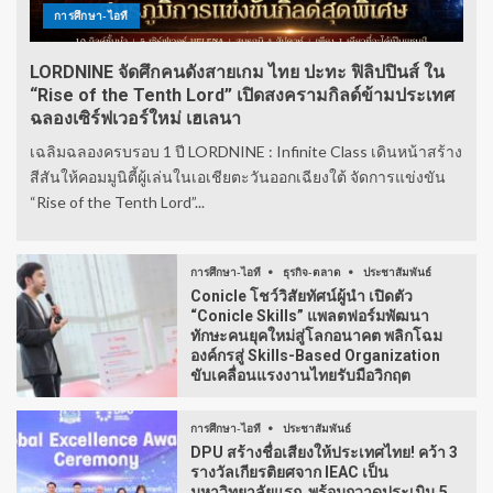
การศึกษา-ไอที
LORDNINE จัดศึกคนดังสายเกม ไทย ปะทะ ฟิลิปปินส์ ใน
“Rise of the Tenth Lord” เปิดสงครามกิลด์ข้ามประเทศ
ฉลองเซิร์ฟเวอร์ใหม่ เฮเลนา
เฉลิมฉลองครบรอบ 1 ปี LORDNINE : Infinite Class เดินหน้าสร้าง
สีสันให้คอมมูนิตี้ผู้เล่นในเอเชียตะวันออกเฉียงใต้ จัดการแข่งขัน
“Rise of the Tenth Lord”...
การศึกษา-ไอที
ธุรกิจ-ตลาด
ประชาสัมพันธ์
Conicle โชว์วิสัยทัศน์ผู้นำ เปิดตัว
“Conicle Skills” แพลตฟอร์มพัฒนา
ทักษะคนยุคใหม่สู่โลกอนาคต พลิกโฉม
องค์กรสู่ Skills-Based Organization
ขับเคลื่อนแรงงานไทยรับมือวิกฤต
การศึกษา-ไอที
ประชาสัมพันธ์
DPU สร้างชื่อเสียงให้ประเทศไทย! คว้า 3
รางวัลเกียรติยศจาก IEAC เป็น
มหาวิทยาลัยแรก พร้อมกวาดประเมิน 5