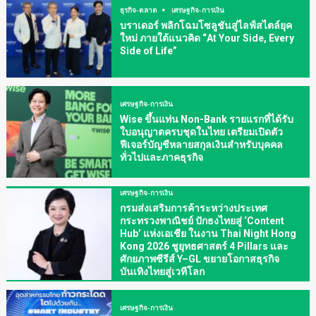
ธุรกิจ-ตลาด
เศรษฐกิจ-การเงิน
บราเดอร์ พลิกโฉมโซลูชันสู่ไลฟ์สไตล์ยุค
ใหม่ ภายใต้แนวคิด “At Your Side, Every
Side of Life”
เศรษฐกิจ-การเงิน
Wise ขึ้นแท่น Non-Bank รายแรกที่ได้รับ
ใบอนุญาตครบชุดในไทย เตรียมเปิดตัว
ฟีเจอร์บัญชีหลายสกุลเงินสำหรับบุคคล
ทั่วไปและภาคธุรกิจ
เศรษฐกิจ-การเงิน
กรมส่งเสริมการค้าระหว่างประเทศ
กระทรวงพาณิชย์ ปักธงไทยสู่ ‘Content
Hub’ แห่งเอเชีย ในงาน Thai Night Hong
Kong 2026 ชูยุทธศาสตร์ 4 Pillars และ
ศักยภาพซีรีส์ Y–GL ขยายโอกาสธุรกิจ
บันเทิงไทยสู่เวทีโลก
เศรษฐกิจ-การเงิน