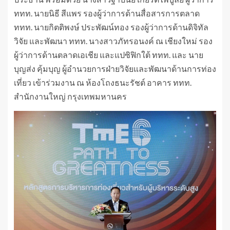
ททท. นายนิธี สีแพร รองผู้ว่าการด้านสื่อสารการตลาด
ททท. นายกิตติพงษ์ ประพัฒน์ทอง รองผู้ว่าการด้านดิจิทัล
วิจัย และพัฒนา ททท. นางสาวภัทรอนงค์ ณ เชียงใหม่ รอง
ผู้ว่าการด้านตลาดเอเชีย และแปซิฟิกใต้ ททท. และ นาย
บุญส่ง คุ้มบุญ ผู้อำนวยการฝ่ายวิจัยและพัฒนาด้านการท่อง
เที่ยว เข้าร่วมงาน ณ ห้องโถงธนะรัชต์ อาคาร ททท.
สำนักงานใหญ่ กรุงเทพมหานคร