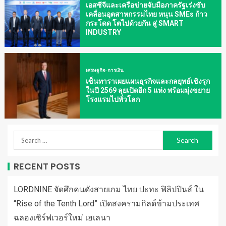
เอสซีจีและเครือข่ายจับมือภาครัฐเร่งขับ
เคลื่อนอุตสาหกรรมไทย หนุน SMEs ก้าว
กระโดด โตไปด้วยกัน สู่ SMART
INDUSTRY
เศรษฐกิจ-การเงิน
เซ็นทาราเผยแผนธุรกิจและกลยุทธ์เชิงรุก
ในปี 2569 ลุยเปิดอีก 5 แห่ง พร้อมมุ่งขยาย
โรงแรมไปทั่วโลก
RECENT POSTS
LORDNINE จัดศึกคนดังสายเกม ไทย ปะทะ ฟิลิปปินส์ ใน
“Rise of the Tenth Lord” เปิดสงครามกิลด์ข้ามประเทศ
ฉลองเซิร์ฟเวอร์ใหม่ เฮเลนา