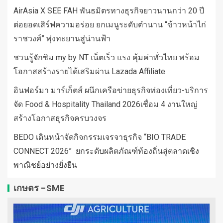
AirAsia X SEE FAH พันธมิตรทางธุรกิจยาวนานกว่า 20 ปี
ต่อยอดเสิร์ฟความอร่อย ยกเมนูระดับตำนาน “ข้าวหน้าไก่
ราชวงศ์” พุ่งทะยานสู่น่านฟ้า
ชวนรู้จักซิม my by NT เน็ตเร็ว แรง คุ้มค่าทั่วไทย พร้อม
โอกาสสร้างรายได้เสริมผ่าน Lazada Affiliate
อินฟอร์มา มาร์เก็ตส์ ผนึกเครือข่ายธุรกิจท่องเที่ยว-บริการ
จัด Food & Hospitality Thailand 2026เชื่อม 4 งานใหญ่
สร้างโอกาสธุรกิจครบวงจร
BEDO เดินหน้าจัดกิจกรรมเจรจาธุรกิจ “BIO TRADE
CONNECT 2026” ยกระดับผลิตภัณฑ์ท้องถิ่นสู่ตลาดเชิง
พาณิชย์อย่างยั่งยืน
เกษตร -SME