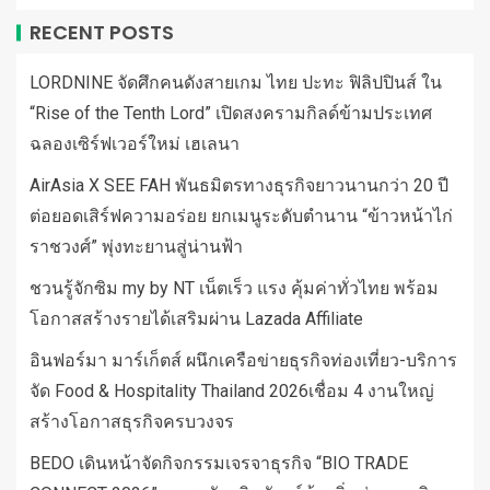
RECENT POSTS
LORDNINE จัดศึกคนดังสายเกม ไทย ปะทะ ฟิลิปปินส์ ใน
“Rise of the Tenth Lord” เปิดสงครามกิลด์ข้ามประเทศ
ฉลองเซิร์ฟเวอร์ใหม่ เฮเลนา
AirAsia X SEE FAH พันธมิตรทางธุรกิจยาวนานกว่า 20 ปี
ต่อยอดเสิร์ฟความอร่อย ยกเมนูระดับตำนาน “ข้าวหน้าไก่
ราชวงศ์” พุ่งทะยานสู่น่านฟ้า
ชวนรู้จักซิม my by NT เน็ตเร็ว แรง คุ้มค่าทั่วไทย พร้อม
โอกาสสร้างรายได้เสริมผ่าน Lazada Affiliate
อินฟอร์มา มาร์เก็ตส์ ผนึกเครือข่ายธุรกิจท่องเที่ยว-บริการ
จัด Food & Hospitality Thailand 2026เชื่อม 4 งานใหญ่
สร้างโอกาสธุรกิจครบวงจร
BEDO เดินหน้าจัดกิจกรรมเจรจาธุรกิจ “BIO TRADE