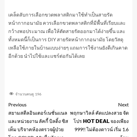
เคล็ดลับการเลือกขวดพลาสติกมาใช้ทำเป็นสายรัด
หน้ากากอนามัย ควรเลือกขวดพลาสติกที่มีพื้นที่เรียบและ
กว้างพอประมาณ เพื่อให้ตัดสายรัดออกมาได้ง่ายขึ้น และ
ทั้งหมดนี้ก็เป็นการ DIY สายรัดหน้ากากอนามัย โดยวัสดุ
เหลือใช้ภายในบ้านแบบง่ายๆ แถมการใช้งานยังดีเกินคาด
อีกด้วย นำไปใช้และแชร์ต่อกันได้เลย
จำนวนคนดู
196
Previous
Next
สยามสตีลอินเตอร์เนชั่นแนล
พฤกษาวิลล์ คัดแปลงสวย จัด
และหน่วยงาน ลัคกี้ บิลดิ้ง ซิส
โปร 𝗛𝗢𝗧 𝗗𝗘𝗔𝗟 จองเพียง
เท็ม บริจาคห้องตรวจผู้ป่วย
999!! ไม่ต้องดาวน์ เริ่ม 1.6