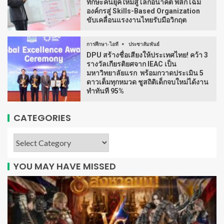
ทักษะคนยุคใหม่สู่โลกอนาคต พลิกโฉม
องค์กรสู่ Skills-Based Organization
ขับเคลื่อนแรงงานไทยรับมือวิกฤต
การศึกษา-ไอที
ประชาสัมพันธ์
DPU สร้างชื่อเสียงให้ประเทศไทย! คว้า 3
รางวัลเกียรติยศจาก IEAC เป็น
มหาวิทยาลัยแรก พร้อมกวาดประเมิน 5
ดาวเต็มทุกหมวด ชูสถิติเด็กจบใหม่ได้งาน
ทำทันที 95%
CATEGORIES
YOU MAY HAVE MISSED