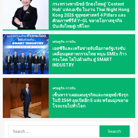
กระทรวงพาณิชย์ ปักธงไทยสู่ ‘Content
Hub’ แห่งเอเชีย ในงาน Thai Night Hong
Kong 2026 ชูยุทธศาสตร์ 4 Pillars และ
ศักยภาพซีรีส์ Y–GL ขยายโอกาสธุรกิจ
บันเทิงไทยสู่เวทีโลก
เศรษฐกิจ-การเงิน
เอสซีจีและเครือข่ายจับมือภาครัฐเร่งขับ
เคลื่อนอุตสาหกรรมไทย หนุน SMEs ก้าว
กระโดด โตไปด้วยกัน สู่ SMART
INDUSTRY
เศรษฐกิจ-การเงิน
เซ็นทาราเผยแผนธุรกิจและกลยุทธ์เชิงรุก
ในปี 2569 ลุยเปิดอีก 5 แห่ง พร้อมมุ่งขยาย
โรงแรมไปทั่วโลก