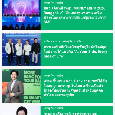
เศรษฐกิจ-การเงิน
สสว. เดินหน้าหนุน MONEY EXPO 2026
Bangkok เข้าถึงแหล่งทุนชุมชน เสริม
สร้างโอกาสทางการเงินแก่ผู้ประกอบการ
SME
ธุรกิจ-ตลาด
เศรษฐกิจ-การเงิน
บราเดอร์ พลิกโฉมโซลูชันสู่ไลฟ์สไตล์ยุค
ใหม่ ภายใต้แนวคิด “At Your Side, Every
Side of Life”
เศรษฐกิจ-การเงิน
Wise ขึ้นแท่น Non-Bank รายแรกที่ได้รับ
ใบอนุญาตครบชุดในไทย เตรียมเปิดตัว
ฟีเจอร์บัญชีหลายสกุลเงินสำหรับบุคคล
ทั่วไปและภาคธุรกิจ
เศรษฐกิจ-การเงิน
กรมส่งเสริมการค้าระหว่างประเทศ