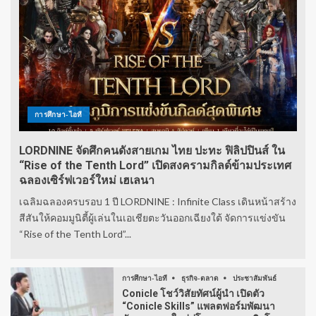
การศึกษา-ไอที
LORDNINE จัดศึกคนดังสายเกม ไทย ปะทะ ฟิลิปปินส์ ใน
“Rise of the Tenth Lord” เปิดสงครามกิลด์ข้ามประเทศ
ฉลองเซิร์ฟเวอร์ใหม่ เฮเลนา
เฉลิมฉลองครบรอบ 1 ปี LORDNINE : Infinite Class เดินหน้าสร้าง
สีสันให้คอมมูนิตี้ผู้เล่นในเอเชียตะวันออกเฉียงใต้ จัดการแข่งขัน
“Rise of the Tenth Lord”...
การศึกษา-ไอที
ธุรกิจ-ตลาด
ประชาสัมพันธ์
Conicle โชว์วิสัยทัศน์ผู้นำ เปิดตัว
“Conicle Skills” แพลตฟอร์มพัฒนา