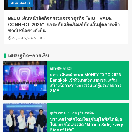
ประชาสัมพันธ์
BEDO เดินหน้าจัดกิจกรรมเจรจาธุรกิจ “BIO TRADE
CONNECT 2026” ยกระดับผลิตภัณฑ์ท้องถิ่นสู่ตลาดเชิง
พาณิชย์อย่างยั่งยืน
August 5, 2026
admin
เศรษฐกิจ-การเงิน
เศรษฐกิจ-การเงิน
สสว. เดินหน้าหนุน MONEY EXPO 2026
Bangkok เข้าถึงแหล่งทุนชุมชน เสริม
สร้างโอกาสทางการเงินแก่ผู้ประกอบการ
SME
ธุรกิจ-ตลาด
เศรษฐกิจ-การเงิน
บราเดอร์ พลิกโฉมโซลูชันสู่ไลฟ์สไตล์ยุค
ใหม่ ภายใต้แนวคิด “At Your Side, Every
Side of Life”