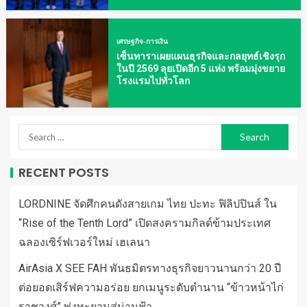
เศรษฐกิจ-การเงิน
เซ็นทาราเผยแผนธุรกิจและกลยุทธ์เชิงรุก
ในปี 2569 ลุยเปิดอีก 5 แห่ง พร้อมมุ่งขยาย
โรงแรมไปทั่วโลก
RECENT POSTS
LORDNINE จัดศึกคนดังสายเกม ไทย ปะทะ ฟิลิปปินส์ ใน
“Rise of the Tenth Lord” เปิดสงครามกิลด์ข้ามประเทศ
ฉลองเซิร์ฟเวอร์ใหม่ เฮเลนา
AirAsia X SEE FAH พันธมิตรทางธุรกิจยาวนานกว่า 20 ปี
ต่อยอดเสิร์ฟความอร่อย ยกเมนูระดับตำนาน “ข้าวหน้าไก่
ราชวงศ์” พุ่งทะยานสู่น่านฟ้า