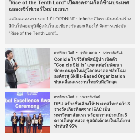
“Rise of the Tenth Lord” เปิดสงครามกิลด์ข้ามประเทศ
ฉลองเซิร์ฟเวอร์ใหม่ เฮเลนา
เฉลิมฉลองครบรอบ 1 ปี LORDNINE : Infinite Class เดินหน้าสร้าง
สีสันให้คอมมูนิตี้ผู้เล่นในเอเชียตะวันออกเฉียงใต้ จัดการแข่งขัน
“Rise of the Tenth Lord”...
การศึกษา-ไอที
ธุรกิจ-ตลาด
ประชาสัมพันธ์
Conicle โชว์วิสัยทัศน์ผู้นำ เปิดตัว
“Conicle Skills” แพลตฟอร์มพัฒนา
ทักษะคนยุคใหม่สู่โลกอนาคต พลิกโฉม
องค์กรสู่ Skills-Based Organization
ขับเคลื่อนแรงงานไทยรับมือวิกฤต
การศึกษา-ไอที
ประชาสัมพันธ์
DPU สร้างชื่อเสียงให้ประเทศไทย! คว้า 3
รางวัลเกียรติยศจาก IEAC เป็น
มหาวิทยาลัยแรก พร้อมกวาดประเมิน 5
ดาวเต็มทุกหมวด ชูสถิติเด็กจบใหม่ได้งาน
ทำทันที 95%