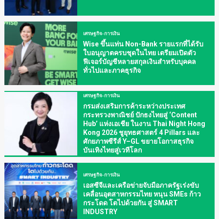
เศรษฐกิจ-การเงิน
Wise ขึ้นแท่น Non-Bank รายแรกที่ได้รับ
ใบอนุญาตครบชุดในไทย เตรียมเปิดตัว
ฟีเจอร์บัญชีหลายสกุลเงินสำหรับบุคคล
ทั่วไปและภาคธุรกิจ
เศรษฐกิจ-การเงิน
กรมส่งเสริมการค้าระหว่างประเทศ
กระทรวงพาณิชย์ ปักธงไทยสู่ ‘Content
Hub’ แห่งเอเชีย ในงาน Thai Night Hong
Kong 2026 ชูยุทธศาสตร์ 4 Pillars และ
ศักยภาพซีรีส์ Y–GL ขยายโอกาสธุรกิจ
บันเทิงไทยสู่เวทีโลก
เศรษฐกิจ-การเงิน
เอสซีจีและเครือข่ายจับมือภาครัฐเร่งขับ
เคลื่อนอุตสาหกรรมไทย หนุน SMEs ก้าว
กระโดด โตไปด้วยกัน สู่ SMART
INDUSTRY