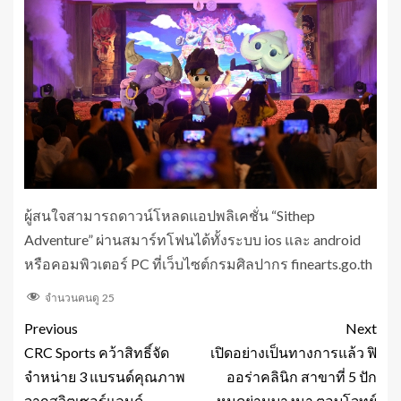
ผู้สนใจสามารถดาวน์โหลดแอปพลิเคชั่น “Sithep
Adventure” ผ่านสมาร์ทโฟนได้ทั้งระบบ ios และ android
หรือคอมพิวเตอร์ PC ที่เว็บไซต์กรมศิลปากร finearts.go.th
จำนวนคนดู
25
Previous
Next
CRC Sports คว้าสิทธิ์จัด
เปิดอย่างเป็นทางการแล้ว ฟิ
จำหน่าย 3 แบรนด์คุณภาพ
ออร่าคลินิก สาขาที่ 5 ปัก
จากสวิตเซอร์แลนด์
หมุดย่านบางนา ตอบโจทย์