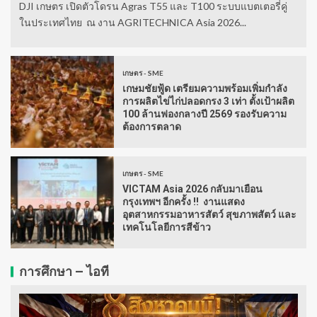
DJI เกษตร เปิดตัวโดรน Agras T55 และ T100 ระบบแบตเตอรี่คู่
ในประเทศไทย ณ งาน AGRITECHNICA Asia 2026...
เกษตร - SME
เกษมชัยฟู้ด เตรียมความพร้อมเพิ่มกำลัง
การผลิตไข่ไก่ปลอดกรง 3 เท่า ตั้งเป้าผลิต
100 ล้านฟองกลางปี 2569 รองรับความ
ต้องการตลาด
เกษตร - SME
VICTAM Asia 2026 กลับมาเยือน
กรุงเทพฯ อีกครั้ง !! งานแสดง
อุตสาหกรรมอาหารสัตว์ สุขภาพสัตว์ และ
เทคโนโลยีการสีข้าว
การศึกษา – ไอที