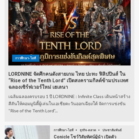
การศึกษา-ไอที
LORDNINE จัดศึกคนดังสายเกม ไทย ปะทะ ฟิลิปปินส์ ใน
“Rise of the Tenth Lord” เปิดสงครามกิลด์ข้ามประเทศ
ฉลองเซิร์ฟเวอร์ใหม่ เฮเลนา
เฉลิมฉลองครบรอบ 1 ปี LORDNINE : Infinite Class เดินหน้าสร้าง
สีสันให้คอมมูนิตี้ผู้เล่นในเอเชียตะวันออกเฉียงใต้ จัดการแข่งขัน
“Rise of the Tenth Lord”...
การศึกษา-ไอที
ธุรกิจ-ตลาด
ประชาสัมพันธ์
Conicle โชว์วิสัยทัศน์ผู้นำ เปิดตัว