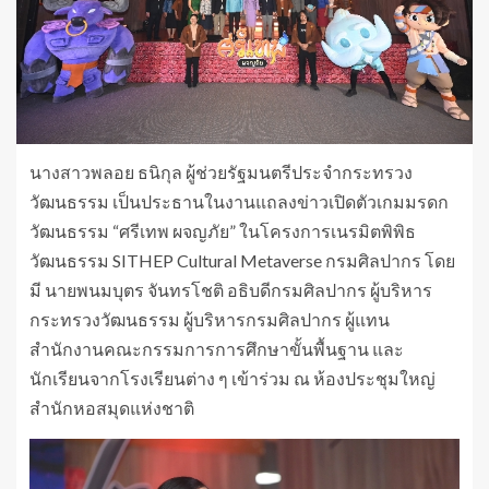
นางสาวพลอย ธนิกุล ผู้ช่วยรัฐมนตรีประจำกระทรวง
วัฒนธรรม เป็นประธานในงานแถลงข่าวเปิดตัวเกมมรดก
วัฒนธรรม “ศรีเทพ ผจญภัย” ในโครงการเนรมิตพิพิธ
วัฒนธรรม SITHEP Cultural Metaverse กรมศิลปากร โดย
มี นายพนมบุตร จันทรโชติ อธิบดีกรมศิลปากร ผู้บริหาร
กระทรวงวัฒนธรรม ผู้บริหารกรมศิลปากร ผู้แทน
สำนักงานคณะกรรมการการศึกษาขั้นพื้นฐาน และ
นักเรียนจากโรงเรียนต่าง ๆ เข้าร่วม ณ ห้องประชุมใหญ่
สำนักหอสมุดแห่งชาติ