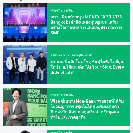
เศรษฐกิจ-การเงิน
สสว. เดินหน้าหนุน MONEY EXPO 2026
Bangkok เข้าถึงแหล่งทุนชุมชน เสริม
สร้างโอกาสทางการเงินแก่ผู้ประกอบการ
SME
ธุรกิจ-ตลาด
เศรษฐกิจ-การเงิน
บราเดอร์ พลิกโฉมโซลูชันสู่ไลฟ์สไตล์ยุค
ใหม่ ภายใต้แนวคิด “At Your Side, Every
Side of Life”
เศรษฐกิจ-การเงิน
Wise ขึ้นแท่น Non-Bank รายแรกที่ได้รับ
ใบอนุญาตครบชุดในไทย เตรียมเปิดตัว
ฟีเจอร์บัญชีหลายสกุลเงินสำหรับบุคคล
ทั่วไปและภาคธุรกิจ
เศรษฐกิจ-การเงิน