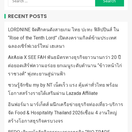
RECENT POSTS
LORDNINE จัดศึกคนดังสายเกม ไทย ปะทะ ฟิลิปปินส์ ใน
“Rise of the Tenth Lord” เปิดสงครามกิลด์ข้ามประเทศ
ฉลองเซิร์ฟเวอร์ใหม่ เฮเลนา
AirAsia X SEE FAH พันธมิตรทางธุรกิจยาวนานกว่า 20 ปี
ต่อยอดเสิร์ฟความอร่อย ยกเมนูระดับตำนาน “ข้าวหน้าไก่
ราชวงศ์” พุ่งทะยานสู่น่านฟ้า
ชวนรู้จักซิม my by NT เน็ตเร็ว แรง คุ้มค่าทั่วไทย พร้อม
โอกาสสร้างรายได้เสริมผ่าน Lazada Affiliate
อินฟอร์มา มาร์เก็ตส์ ผนึกเครือข่ายธุรกิจท่องเที่ยว-บริการ
จัด Food & Hospitality Thailand 2026เชื่อม 4 งานใหญ่
สร้างโอกาสธุรกิจครบวงจร