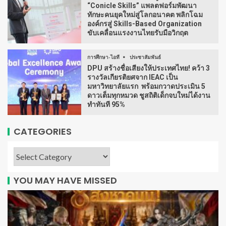
“Conicle Skills” แพลตฟอร์มพัฒนา
ทักษะคนยุคใหม่สู่โลกอนาคต พลิกโฉม
องค์กรสู่ Skills-Based Organization
ขับเคลื่อนแรงงานไทยรับมือวิกฤต
การศึกษา-ไอที
ประชาสัมพันธ์
DPU สร้างชื่อเสียงให้ประเทศไทย! คว้า 3
รางวัลเกียรติยศจาก IEAC เป็น
มหาวิทยาลัยแรก พร้อมกวาดประเมิน 5
ดาวเต็มทุกหมวด ชูสถิติเด็กจบใหม่ได้งาน
ทำทันที 95%
CATEGORIES
YOU MAY HAVE MISSED