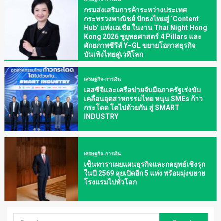
กรมส่งเสริมการค้าระหว่างประเทศ
กระทรวงพาณิชย์ ปักธงไทยสู่ ‘Content
Hub’ แห่งเอเชีย ในงาน Thai Night Hong
Kong 2026 ชูยุทธศาสตร์ 4 Pillars และ
ศักยภาพซีรีส์ Y–GL ขยายโอกาสธุรกิจ
บันเทิงไทยสู่เวทีโลก
เศรษฐกิจ-การเงิน
เอสซีจีและเครือข่ายจับมือภาครัฐเร่งขับ
เคลื่อนอุตสาหกรรมไทย หนุน SMEs ก้าว
กระโดด โตไปด้วยกัน สู่ SMART
INDUSTRY
เศรษฐกิจ-การเงิน
เซ็นทาราเผยแผนธุรกิจและกลยุทธ์เชิงรุก
ในปี 2569 ลุยเปิดอีก 5 แห่ง พร้อมมุ่งขยาย
โรงแรมไปทั่วโลก