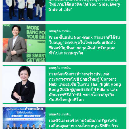
ใหม่ ภายใต้แนวคิด “At Your Side, Every
Side of Life”
เศรษฐกิจ-การเงิน
Wise ขึ้นแท่น Non-Bank รายแรกที่ได้รับ
ใบอนุญาตครบชุดในไทย เตรียมเปิดตัว
ฟีเจอร์บัญชีหลายสกุลเงินสำหรับบุคคล
ทั่วไปและภาคธุรกิจ
เศรษฐกิจ-การเงิน
กรมส่งเสริมการค้าระหว่างประเทศ
กระทรวงพาณิชย์ ปักธงไทยสู่ ‘Content
Hub’ แห่งเอเชีย ในงาน Thai Night Hong
Kong 2026 ชูยุทธศาสตร์ 4 Pillars และ
ศักยภาพซีรีส์ Y–GL ขยายโอกาสธุรกิจ
บันเทิงไทยสู่เวทีโลก
เศรษฐกิจ-การเงิน
เอสซีจีและเครือข่ายจับมือภาครัฐเร่งขับ
เคลื่อนอุตสาหกรรมไทย หนุน SMEs ก้าว