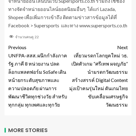
จำหน่ายออนไลน์บนเว็บ Supersports.co.th รวมถึงใช้ช่อง
ทางจัดจำหน่ายออนไลน์ยอดนิยมอื่นๆ ได้แก่ Lazada,
Shopee เพื่อเพิ่มการเข้าถึง ติดตามข่าวสารข้อมูลได้ที่
Facebook > Supersports และทาง www.supersports.co.th
จำนวนคนดู
22
Previous
Next
UNFPA-สสส. ผนึกกำลังภาค
เที่ยวมรดกโลกยุคใหม่ วธ.
รัฐ ภาคี 8 หน่วยงาน ปลด
เปิดตัวเกม “ศรีเทพ ผจญภัย”
ล็อกแพลตฟอร์ม SoSafe เดิน
นำมรดกวัฒนธรรม
หน้ายกระดับสุขภาพและ
สร้างสรรค์ Digital Content
ความปลอดภัย ผ่านการ
มุ่งเป้าคนรุ่นใหม่ ดันเกมไทย
พัฒนาชีวิตทุกช่วงวัย สำหรับ
ขับเคลื่อนเศรษฐกิจ
ทุกกลุ่ม ทุกเพศและทุกวัย
วัฒนธรรม
MORE STORIES