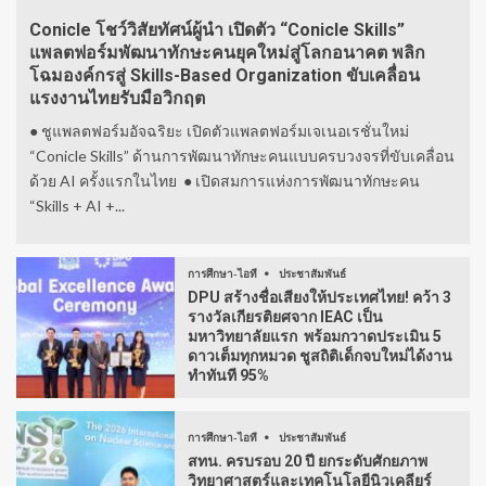
Conicle โชว์วิสัยทัศน์ผู้นำ เปิดตัว “Conicle Skills”
แพลตฟอร์มพัฒนาทักษะคนยุคใหม่สู่โลกอนาคต พลิก
โฉมองค์กรสู่ Skills-Based Organization ขับเคลื่อน
แรงงานไทยรับมือวิกฤต
● ชูแพลตฟอร์มอัจฉริยะ เปิดตัวแพลตฟอร์มเจเนอเรชั่นใหม่
“Conicle Skills” ด้านการพัฒนาทักษะคนแบบครบวงจรที่ขับเคลื่อน
ด้วย AI ครั้งแรกในไทย ● เปิดสมการแห่งการพัฒนาทักษะคน
“Skills + AI +...
การศึกษา-ไอที
ประชาสัมพันธ์
DPU สร้างชื่อเสียงให้ประเทศไทย! คว้า 3
รางวัลเกียรติยศจาก IEAC เป็น
มหาวิทยาลัยแรก พร้อมกวาดประเมิน 5
ดาวเต็มทุกหมวด ชูสถิติเด็กจบใหม่ได้งาน
ทำทันที 95%
การศึกษา-ไอที
ประชาสัมพันธ์
สทน. ครบรอบ 20 ปี ยกระดับศักยภาพ
วิทยาศาสตร์และเทคโนโลยีนิวเคลียร์