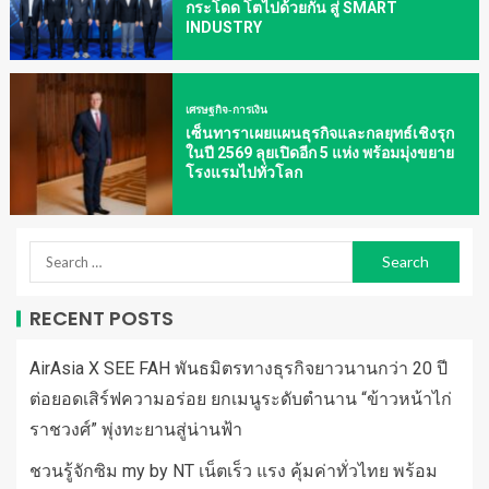
กระโดด โตไปด้วยกัน สู่ SMART
INDUSTRY
เศรษฐกิจ-การเงิน
เซ็นทาราเผยแผนธุรกิจและกลยุทธ์เชิงรุก
ในปี 2569 ลุยเปิดอีก 5 แห่ง พร้อมมุ่งขยาย
โรงแรมไปทั่วโลก
RECENT POSTS
AirAsia X SEE FAH พันธมิตรทางธุรกิจยาวนานกว่า 20 ปี
ต่อยอดเสิร์ฟความอร่อย ยกเมนูระดับตำนาน “ข้าวหน้าไก่
ราชวงศ์” พุ่งทะยานสู่น่านฟ้า
ชวนรู้จักซิม my by NT เน็ตเร็ว แรง คุ้มค่าทั่วไทย พร้อม