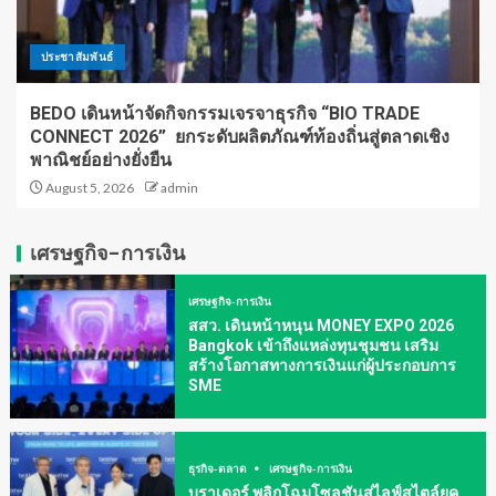
ประชาสัมพันธ์
BEDO เดินหน้าจัดกิจกรรมเจรจาธุรกิจ “BIO TRADE
CONNECT 2026” ยกระดับผลิตภัณฑ์ท้องถิ่นสู่ตลาดเชิง
พาณิชย์อย่างยั่งยืน
August 5, 2026
admin
เศรษฐกิจ-การเงิน
เศรษฐกิจ-การเงิน
สสว. เดินหน้าหนุน MONEY EXPO 2026
Bangkok เข้าถึงแหล่งทุนชุมชน เสริม
สร้างโอกาสทางการเงินแก่ผู้ประกอบการ
SME
ธุรกิจ-ตลาด
เศรษฐกิจ-การเงิน
บราเดอร์ พลิกโฉมโซลูชันสู่ไลฟ์สไตล์ยุค