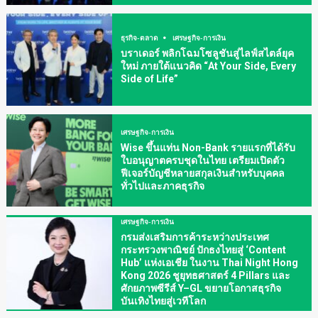
ธุรกิจ-ตลาด
เศรษฐกิจ-การเงิน
บราเดอร์ พลิกโฉมโซลูชันสู่ไลฟ์สไตล์ยุค
ใหม่ ภายใต้แนวคิด “At Your Side, Every
Side of Life”
เศรษฐกิจ-การเงิน
Wise ขึ้นแท่น Non-Bank รายแรกที่ได้รับ
ใบอนุญาตครบชุดในไทย เตรียมเปิดตัว
ฟีเจอร์บัญชีหลายสกุลเงินสำหรับบุคคล
ทั่วไปและภาคธุรกิจ
เศรษฐกิจ-การเงิน
กรมส่งเสริมการค้าระหว่างประเทศ
กระทรวงพาณิชย์ ปักธงไทยสู่ ‘Content
Hub’ แห่งเอเชีย ในงาน Thai Night Hong
Kong 2026 ชูยุทธศาสตร์ 4 Pillars และ
ศักยภาพซีรีส์ Y–GL ขยายโอกาสธุรกิจ
บันเทิงไทยสู่เวทีโลก