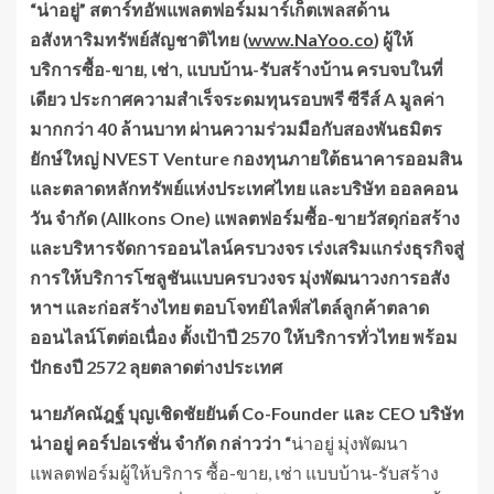
“น่าอยู่” สตาร์ทอัพแพลตฟอร์มมาร์เก็ตเพลสด้าน
อสังหาริมทรัพย์สัญชาติไทย (
www.NaYoo.co
) ผู้ให้
บริการซื้อ-ขาย, เช่า, แบบบ้าน-รับสร้างบ้าน ครบจบในที่
เดียว ประกาศความสำเร็จระดมทุนรอบพรี ซีรีส์ A มูลค่า
มากกว่า 40 ล้านบาท ผ่านความร่วมมือกับสองพันธมิตร
ยักษ์ใหญ่ NVEST Venture กองทุนภายใต้ธนาคารออมสิน
และตลาดหลักทรัพย์แห่งประเทศไทย และบริษัท ออลคอน
วัน จำกัด (Allkons One) แพลตฟอร์มซื้อ-ขายวัสดุก่อสร้าง
และบริหารจัดการออนไลน์ครบวงจร เร่งเสริมแกร่งธุรกิจสู่
การให้บริการโซลูชันแบบครบวงจร มุ่ง
พัฒนาวงการอสัง
หาฯ และก่อสร้างไทย
ตอบโจทย์
ไลฟ์สไตล์ลูกค้า
ตลาด
ออนไลน์โต
ต่อเนื่อง ตั้งเป้าปี 2570 ให้บริการทั่วไทย พร้อม
ปักธงปี 2572 ลุยตลาดต่างประเทศ
นายภัคณัฎฐ์ บุญเชิดชัยยันต์
Co-Founder และ CEO
บริษัท
น่าอยู่ คอร์ปอเรชั่น จำกัด
กล่าวว่า
“
น่าอยู่ มุ่งพัฒนา
แพลตฟอร์มผู้ให้บริการ ซื้อ-ขาย, เช่า แบบบ้าน-รับสร้าง