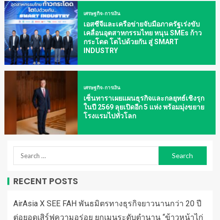
เศรษฐกิจ-การเงิน
เอสซีจีและเครือข่ายจับมือภาครัฐเร่งขับ
เคลื่อนอุตสาหกรรมไทย หนุน SMEs ก้าว
กระโดด โตไปด้วยกัน สู่ SMART
INDUSTRY
เศรษฐกิจ-การเงิน
เซ็นทาราเผยแผนธุรกิจและกลยุทธ์เชิงรุก
ในปี 2569 ลุยเปิดอีก 5 แห่ง พร้อมมุ่งขยาย
โรงแรมไปทั่วโลก
RECENT POSTS
AirAsia X SEE FAH พันธมิตรทางธุรกิจยาวนานกว่า 20 ปี
ต่อยอดเสิร์ฟความอร่อย ยกเมนูระดับตำนาน “ข้าวหน้าไก่