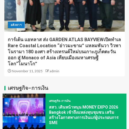
อสังหาฯ
การ์เด้น แอทลาส ส่ง GARDEN ATLAS BAYVIEWเปิดทำเล
Rare Coastal Location “อ่าวมะขาม” แหลมพันวา วิวพา
โนรามา 180 องศา สร้างเทรนด์ใหม่บนเกาะภูเก็ตตะวัน
ออก สู่ Monaco of Asia เทียบเมืองมหาเศรษฐี
โลก“โมนาโก”
November 11, 2025
admin
เศรษฐกิจ-การเงิน
เศรษฐกิจ-การเงิน
สสว. เดินหน้าหนุน MONEY EXPO 2026
Bangkok เข้าถึงแหล่งทุนชุมชน เสริม
สร้างโอกาสทางการเงินแก่ผู้ประกอบการ
SME