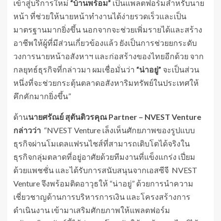
เข้าสู่บริการใหม่
“บ้านพร้อม”
เป็นแพลตฟอร์มสำหรับนาย
หน้า ที่ช่วยให้นายหน้าทำงานได้ง่ายรวดเร็วและเป็น
มาตรฐานมากยิ่งขึ้น นอกจากจะช่วยเพิ่มรายได้และสร้าง
อาชีพให้ผู้ที่มีส่วนเกี่ยวข้องแล้ว ยังเป็นการช่วยยกระดับ
วงการนายหน้าอสังหาฯ และก่อสร้างของไทยอีกด้วย จาก
กลยุทธ์ธุรกิจที่กล่าวมา ผมเชื่อมั่นว่า
“น่าอยู่”
จะเป็นส่วน
หนึ่งที่จะช่วยกระตุ้นตลาดอสังหาริมทรัพย์ในประเทศให้
คึกคักมากยิ่งขึ้น”
ด้าน
นายศรัณย์ สุตันติวรคุณ
Partner – NVEST
Venture
กล่าวว่า
“NVEST Venture เล็งเห็นศักยภาพของรูปแบบ
ธุรกิจผ่านโมเดลแฟรนไชส์ที่สามารถเติบโตได้จริงใน
ธุรกิจกลุ่มตลาดที่อยู่อาศัยด้วยทีมงานที่แข็งแกร่ง เปี่ยม
ด้วยแพชชั่น และได้รับการสนับสนุนจากเอสซีจี NVEST
Venture จึงพร้อมติดอาวุธให้ “น่าอยู่” ด้วยการนำความ
เชี่ยวชาญด้านการบริหารการเงิน และโครงสร้างการ
ดำเนินงาน เข้ามาเสริมศักยภาพให้แพลตฟอร์ม