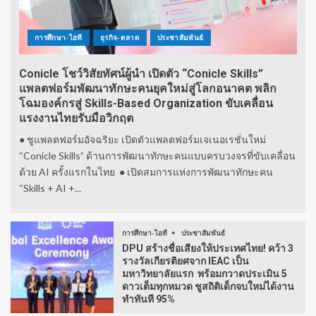
การศึกษา-ไอที
ธุรกิจ-ตลาด
ประชาสัมพันธ์
Conicle โชว์วิสัยทัศน์ผู้นำ เปิดตัว “Conicle Skills”
แพลตฟอร์มพัฒนาทักษะคนยุคใหม่สู่โลกอนาคต พลิก
โฉมองค์กรสู่ Skills-Based Organization ขับเคลื่อน
แรงงานไทยรับมือวิกฤต
● ชูแพลตฟอร์มอัจฉริยะ เปิดตัวแพลตฟอร์มเจเนอเรชั่นใหม่
“Conicle Skills” ด้านการพัฒนาทักษะคนแบบครบวงจรที่ขับเคลื่อน
ด้วย AI ครั้งแรกในไทย ● เปิดสมการแห่งการพัฒนาทักษะคน
“Skills + AI +...
การศึกษา-ไอที
ประชาสัมพันธ์
DPU สร้างชื่อเสียงให้ประเทศไทย! คว้า 3
รางวัลเกียรติยศจาก IEAC เป็น
มหาวิทยาลัยแรก พร้อมกวาดประเมิน 5
ดาวเต็มทุกหมวด ชูสถิติเด็กจบใหม่ได้งาน
ทำทันที 95%