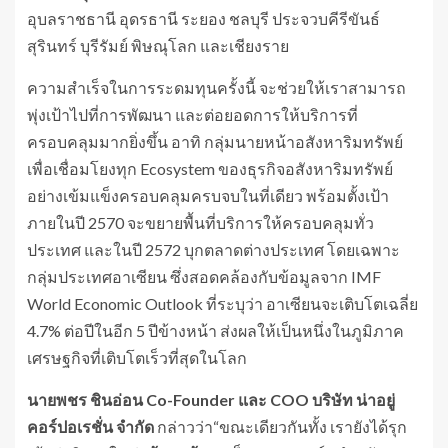
อุบลราชธานี อุดรธานี ระยอง ชลบุรี ประจวบคีรีขันธ์
สุรินทร์ บุรีรัมย์ พิษณุโลก และเชียงราย
ความสำเร็จในการระดมทุนครั้งนี้ จะช่วยให้เราสามารถ
พุ่งเป้าไปที่การพัฒนา และต่อยอดการให้บริการที่
ครอบคลุมมากยิ่งขึ้น อาทิ กลุ่มนายหน้าอสังหาริมทรัพย์
เพื่อเชื่อมโยงทุก Ecosystem ของธุรกิจอสังหาริมทรัพย์
อย่างเข้มแข็งครอบคลุมครบจบในที่เดียว พร้อมตั้งเป้า
ภายในปี 2570 จะขยายพื้นที่บริการให้ครอบคลุมทั่ว
ประเทศ และในปี 2572 บุกตลาดต่างประเทศ โดยเฉพาะ
กลุ่มประเทศอาเซียน ซึ่งสอดคล้องกับข้อมูลจาก IMF
World Economic Outlook ที่ระบุว่า อาเซียนจะเติบโตเฉลี่ย
4.7% ต่อปีในอีก 5 ปีข้างหน้า ส่งผลให้เป็นหนึ่งในภูมิภาค
เศรษฐกิจที่เติบโตเร็วที่สุดในโลก
นายพชร ชินอ่อน
Co-Founder
และ
COO
บริษัท น่าอยู่
คอร์ปอเรชั่น จำกัด
กล่าวว่า“ขณะเดียวกันทั้ง เรายังได้รุก