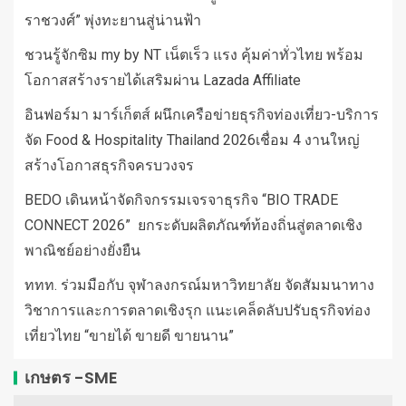
ราชวงศ์” พุ่งทะยานสู่น่านฟ้า
ชวนรู้จักซิม my by NT เน็ตเร็ว แรง คุ้มค่าทั่วไทย พร้อม
โอกาสสร้างรายได้เสริมผ่าน Lazada Affiliate
อินฟอร์มา มาร์เก็ตส์ ผนึกเครือข่ายธุรกิจท่องเที่ยว-บริการ
จัด Food & Hospitality Thailand 2026เชื่อม 4 งานใหญ่
สร้างโอกาสธุรกิจครบวงจร
BEDO เดินหน้าจัดกิจกรรมเจรจาธุรกิจ “BIO TRADE
CONNECT 2026” ยกระดับผลิตภัณฑ์ท้องถิ่นสู่ตลาดเชิง
พาณิชย์อย่างยั่งยืน
ททท. ร่วมมือกับ จุฬาลงกรณ์มหาวิทยาลัย จัดสัมมนาทาง
วิชาการและการตลาดเชิงรุก แนะเคล็ดลับปรับธุรกิจท่อง
เที่ยวไทย “ขายได้ ขายดี ขายนาน”
เกษตร -SME