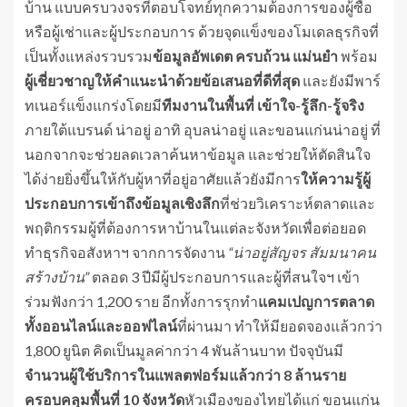
บ้าน แบบครบวงจรที่ตอบโจทย์ทุกความต้องการของผู้ซื้อ
หรือผู้เช่าและผู้ประกอบการ ด้วยจุดแข็งของโมเดลธุรกิจที่
เป็นทั้งแหล่งรวบรวม
ข้อมูลอัพเดต ครบถ้วน แม่นยำ
พร้อม
ผู้เชี่ยวชาญให้คำแนะนำด้วยข้อเสนอที่ดีที่สุด
และยังมีพาร์
ทเนอร์แข็งแกร่งโดยมี
ทีมงานในพื้นที่ เข้าใจ
-รู้ลึก-รู้จริง
ภายใต้แบรนด์ น่าอยู่ อาทิ อุบลน่าอยู่ และขอนแก่นน่าอยู่ ที่
นอกจากจะช่วยลดเวลาค้นหาข้อมูล และช่วยให้ตัดสินใจ
ได้ง่ายยิ่งขึ้นให้กับผู้หาที่อยู่อาศัยแล้วยังมีการ
ให้ความรู้ผู้
ประกอบการเข้าถึงข้อมูลเชิงลึก
ที่ช่วยวิเคราะห์ตลาดและ
พฤติกรรมผู้ที่ต้องการหาบ้านในแต่ละจังหวัดเพื่อต่อยอด
ทำธุรกิจอสังหาฯ จากการจัดงาน
“น่าอยู่สัญจร สัมมนาคน
สร้างบ้าน”
ตลอด 3 ปีมีผู้ประกอบการและผู้ที่สนใจฯ เข้า
ร่วมฟังกว่า 1,200 ราย อีกทั้งการรุกทำ
แคมเปญการตลาด
ทั้งออนไลน์และออฟไลน์
ที่ผ่านมา ทำให้มียอดจองแล้วกว่า
1,800 ยูนิต คิดเป็นมูลค่ากว่า 4 พันล้านบาท ปัจจุบันมี
จำนวนผู้ใช้บริการในแพลตฟอร์มแล้วกว่า
8 ล้านราย
ครอบคลุมพื้นที่ 10 จังหวัด
หัวเมืองของไทยได้แก่ ขอนแก่น