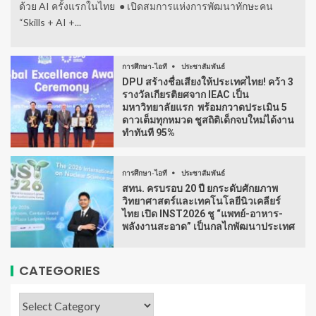
ด้วย AI ครั้งแรกในไทย ● เปิดสมการแห่งการพัฒนาทักษะคน
“Skills + AI +...
การศึกษา-ไอที
ประชาสัมพันธ์
DPU สร้างชื่อเสียงให้ประเทศไทย! คว้า 3
รางวัลเกียรติยศจาก IEAC เป็น
มหาวิทยาลัยแรก พร้อมกวาดประเมิน 5
ดาวเต็มทุกหมวด ชูสถิติเด็กจบใหม่ได้งาน
ทำทันที 95%
การศึกษา-ไอที
ประชาสัมพันธ์
สทน. ครบรอบ 20 ปี ยกระดับศักยภาพ
วิทยาศาสตร์และเทคโนโลยีนิวเคลียร์
ไทย เปิด INST2026 ชู “แพทย์-อาหาร-
พลังงานสะอาด” เป็นกลไกพัฒนาประเทศ
CATEGORIES