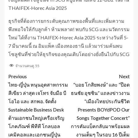
THAIFEX-Horec Asia 2025
ธุรกิจที่ต้องการยกระดับคุณภาพของพื้นที่และเพิ่มความ
พึงพอใจให้กับลูกค้า ห้ามพลาด! พบกับ SCG และนวัตกรรม
ใหม่ ได้ที่งาน THAIFEX-Horec Asia 2025 ระหว่างวันที่ 5-
7 มีนาคมนี้ ณ อิมแพ็ค เมืองทองธานี แล้วมาร่วมค้นพบ
โซลูชันที่ช่วยให้ธุรกิจของคุณเติบโตอย่างยั่งยืนไปกับ SCG
จำนวนคนดู
55
Previous
Next
ไทย-ญี่ปุ่น หนุนอุตสาหกรรม
“บอย โกสิยพงษ์” และ “ป๊อด
สีเขียว ล่าสุด เจโทร จับมือ บี
ธนชัย อุชชิน” แถลงข่าวงาน
โอไอ และ สกพอ. จัดตั้ง
“เมืองไทยประกันชีวิต
Sustainable Business Desk
Presents BOYdPOD Our
ด้านเอกชนใหญ่เครือเจริญ
Songs Together Concert”
โภคภัณฑ์ พีทีที โกลบอล
การคัมแบ็คกลับมาพร้อมผล
เคมิคอลและเอกชนญี่ปุ่น
งานเต็มๆ ในรอบ 16 ปีเต็ม