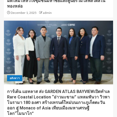
มิติใหม่ให้หัวใจชุมชนมหาชัยและศูนย์รวมไลฟ์สไตล์ใน
ทองหล่อ
December 1, 2025
admin
อสังหาฯ
การ์เด้น แอทลาส ส่ง GARDEN ATLAS BAYVIEWเปิดทำเล
Rare Coastal Location “อ่าวมะขาม” แหลมพันวา วิวพา
โนรามา 180 องศา สร้างเทรนด์ใหม่บนเกาะภูเก็ตตะวัน
ออก สู่ Monaco of Asia เทียบเมืองมหาเศรษฐี
โลก“โมนาโก”