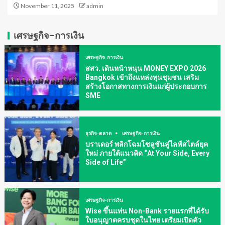
November 11, 2025
admin
เศรษฐกิจ-การเงิน
เศรษฐกิจ-การเงิน
สสว. เดินหน้าหนุน MONEY EXPO 2026
Bangkok เข้าถึงแหล่งทุนชุมชน เสริม
สร้างโอกาสทางการเงินแก่ผู้ประกอบการ
SME
ธุรกิจ-ตลาด
เศรษฐกิจ-การเงิน
บราเดอร์ พลิกโฉมโซลูชันสู่ไลฟ์สไตล์ยุค
ใหม่ ภายใต้แนวคิด “At Your Side, Every
Side of Life”
เศรษฐกิจ-การเงิน
Wise ขึ้นแท่น Non-Bank รายแรกที่ได้รับ
ใบอนุญาตครบชุดในไทย เตรียมเปิดตัว