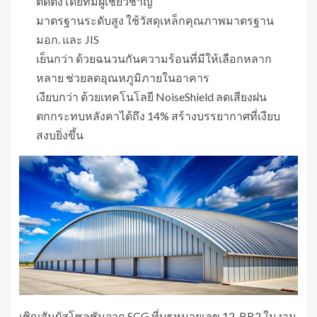
ติดตั้งโดยทีมผู้เชี่ยวชาญ
มาตรฐานระดับสูง ใช้วัสดุเหล็กคุณภาพมาตรฐาน
มอก. และ JIS
เย็นกว่า ด้วยฉนวนกันความร้อนที่มีให้เลือกหลาก
หลาย ช่วยลดอุณหภูมิภายในอาคาร
เงียบกว่า ด้วยเทคโนโลยี NoiseShield ลดเสียงฝน
ตกกระทบหลังคาได้ถึง 14% สร้างบรรยากาศที่เงียบ
สงบยิ่งขึ้น
เชิญสัมผัสโซลูชันจาก SCG ที่บูธหมายเลข 12-BB2 ในงาน