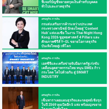
ฟีเจอร์บัญชีหลายสกุลเงินสำหรับบุคคล
ทั่วไปและภาคธุรกิจ
เศรษฐกิจ-การเงิน
กรมส่งเสริมการค้าระหว่างประเทศ
กระทรวงพาณิชย์ ปักธงไทยสู่ ‘Content
Hub’ แห่งเอเชีย ในงาน Thai Night Hong
Kong 2026 ชูยุทธศาสตร์ 4 Pillars และ
ศักยภาพซีรีส์ Y–GL ขยายโอกาสธุรกิจ
บันเทิงไทยสู่เวทีโลก
เศรษฐกิจ-การเงิน
เอสซีจีและเครือข่ายจับมือภาครัฐเร่งขับ
เคลื่อนอุตสาหกรรมไทย หนุน SMEs ก้าว
กระโดด โตไปด้วยกัน สู่ SMART
INDUSTRY
เศรษฐกิจ-การเงิน
เซ็นทาราเผยแผนธุรกิจและกลยุทธ์เชิงรุก
ในปี 2569 ลุยเปิดอีก 5 แห่ง พร้อมมุ่งขยาย