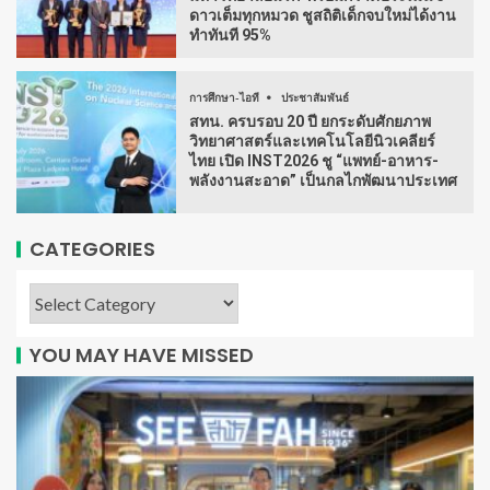
ดาวเต็มทุกหมวด ชูสถิติเด็กจบใหม่ได้งาน
ทำทันที 95%
การศึกษา-ไอที
ประชาสัมพันธ์
สทน. ครบรอบ 20 ปี ยกระดับศักยภาพ
วิทยาศาสตร์และเทคโนโลยีนิวเคลียร์
ไทย เปิด INST2026 ชู “แพทย์-อาหาร-
พลังงานสะอาด” เป็นกลไกพัฒนาประเทศ
CATEGORIES
YOU MAY HAVE MISSED