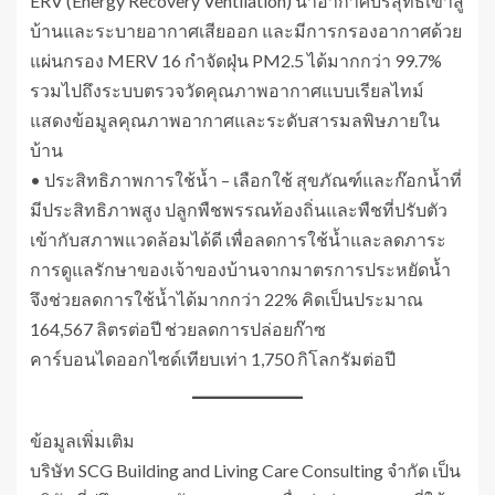
ERV (Energy Recovery Ventilation) นำอากาศบริสุทธิ์เข้าสู่
บ้านและระบายอากาศเสียออก และมีการกรองอากาศด้วย
แผ่นกรอง MERV 16 กำจัดฝุ่น PM2.5 ได้มากกว่า 99.7%
รวมไปถึงระบบตรวจวัดคุณภาพอากาศแบบเรียลไทม์
แสดงข้อมูลคุณภาพอากาศและระดับสารมลพิษภายใน
บ้าน
• ประสิทธิภาพการใช้น้ำ – เลือกใช้ สุขภัณฑ์และก๊อกน้ำที่
มีประสิทธิภาพสูง ปลูกพืชพรรณท้องถิ่นและพืชที่ปรับตัว
เข้ากับสภาพแวดล้อมได้ดี เพื่อลดการใช้น้ำและลดภาระ
การดูแลรักษาของเจ้าของบ้านจากมาตรการประหยัดน้ำ
จึงช่วยลดการใช้น้ำได้มากกว่า 22% คิดเป็นประมาณ
164,567 ลิตรต่อปี ช่วยลดการปล่อยก๊าซ
คาร์บอนไดออกไซด์เทียบเท่า 1,750 กิโลกรัมต่อปี
ข้อมูลเพิ่มเติม
บริษัท SCG Building and Living Care Consulting จำกัด เป็น