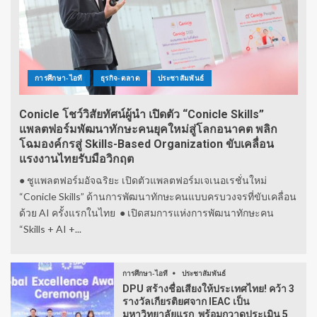
การศึกษา-ไอที
ธุรกิจ-ตลาด
ประชาสัมพันธ์
Conicle โชว์วิสัยทัศน์ผู้นำ เปิดตัว “Conicle Skills”
แพลตฟอร์มพัฒนาทักษะคนยุคใหม่สู่โลกอนาคต พลิก
โฉมองค์กรสู่ Skills-Based Organization ขับเคลื่อน
แรงงานไทยรับมือวิกฤต
● ชูแพลตฟอร์มอัจฉริยะ เปิดตัวแพลตฟอร์มเจเนอเรชั่นใหม่
“Conicle Skills” ด้านการพัฒนาทักษะคนแบบครบวงจรที่ขับเคลื่อน
ด้วย AI ครั้งแรกในไทย ● เปิดสมการแห่งการพัฒนาทักษะคน
“Skills + AI +...
การศึกษา-ไอที
ประชาสัมพันธ์
DPU สร้างชื่อเสียงให้ประเทศไทย! คว้า 3
รางวัลเกียรติยศจาก IEAC เป็น
มหาวิทยาลัยแรก พร้อมกวาดประเมิน 5