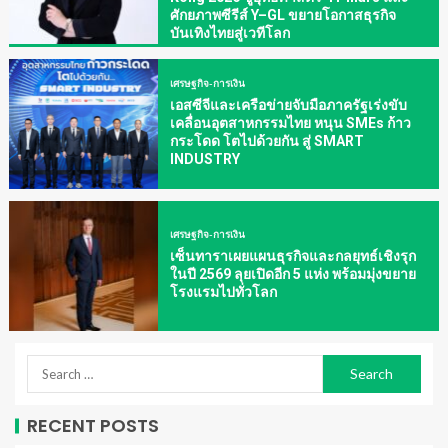
ศักยภาพซีรีส์ Y–GL ขยายโอกาสธุรกิจ
บันเทิงไทยสู่เวทีโลก
เศรษฐกิจ-การเงิน
เอสซีจีและเครือข่ายจับมือภาครัฐเร่งขับ
เคลื่อนอุตสาหกรรมไทย หนุน SMEs ก้าว
กระโดด โตไปด้วยกัน สู่ SMART
INDUSTRY
เศรษฐกิจ-การเงิน
เซ็นทาราเผยแผนธุรกิจและกลยุทธ์เชิงรุก
ในปี 2569 ลุยเปิดอีก 5 แห่ง พร้อมมุ่งขยาย
โรงแรมไปทั่วโลก
RECENT POSTS