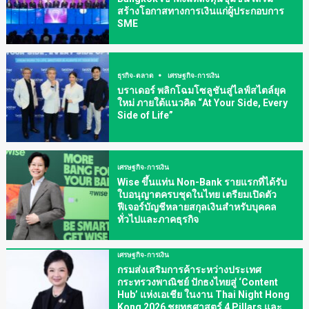
สร้างโอกาสทางการเงินแก่ผู้ประกอบการ
SME
ธุรกิจ-ตลาด
เศรษฐกิจ-การเงิน
บราเดอร์ พลิกโฉมโซลูชันสู่ไลฟ์สไตล์ยุค
ใหม่ ภายใต้แนวคิด “At Your Side, Every
Side of Life”
เศรษฐกิจ-การเงิน
Wise ขึ้นแท่น Non-Bank รายแรกที่ได้รับ
ใบอนุญาตครบชุดในไทย เตรียมเปิดตัว
ฟีเจอร์บัญชีหลายสกุลเงินสำหรับบุคคล
ทั่วไปและภาคธุรกิจ
เศรษฐกิจ-การเงิน
กรมส่งเสริมการค้าระหว่างประเทศ
กระทรวงพาณิชย์ ปักธงไทยสู่ ‘Content
Hub’ แห่งเอเชีย ในงาน Thai Night Hong
Kong 2026 ชูยุทธศาสตร์ 4 Pillars และ