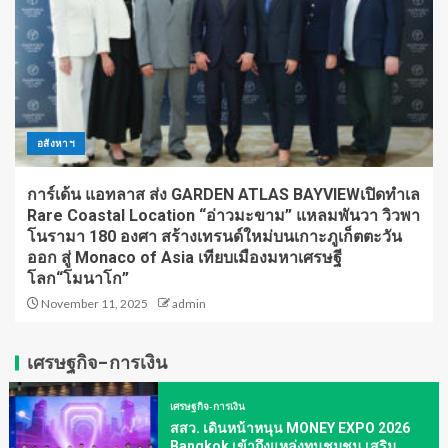
อสังหาฯ
การ์เด้น แอทลาส ส่ง GARDEN ATLAS BAYVIEWเปิดทำเล
Rare Coastal Location “อ่าวมะขาม” แหลมพันวา วิวพา
โนรามา 180 องศา สร้างเทรนด์ใหม่บนเกาะภูเก็ตตะวัน
ออก สู่ Monaco of Asia เทียบเมืองมหาเศรษฐี
โลก“โมนาโก”
November 11, 2025
admin
เศรษฐกิจ-การเงิน
เศรษฐกิจ-การเงิน
สสว. เดินหน้าหนุน MONEY EXPO 2026
Bangkok เข้าถึงแหล่งทุนชุมชน เสริม