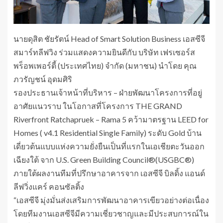
นายดุสิต ชัยรัตน์ Head of Smart Solution Business เอสซีจี
สมาร์ทลีฟวิง ร่วมแสดงความยินดีกับ บริษัท เฟรเซอร์ส
พร็อพเพอร์ตี้ (ประเทศไทย) จำกัด (มหาชน) นำโดย คุณ
ภวรัญชน์ อุดมศิริ
รองประธานเจ้าหน้าที่บริหาร – ฝ่ายพัฒนาโครงการที่อยู่
อาศัยแนวราบ ในโอกาสที่โครงการ THE GRAND
Riverfront Ratchapruek – Rama 5 คว้ามาตรฐาน LEED for
Homes ( v4.1 Residential Single Family) ระดับ Gold บ้าน
เดี่ยวต้นแบบแห่งความยั่งยืนเป็นที่แรกในเอเชียตะวันออก
เฉียงใต้ จาก U.S. Green Building Council®(USGBC®)
ภายใต้ผลงานทีมที่ปรึกษาอาคารจาก เอสซีจี บิลดิ้ง แอนด์
ลีฟวิ่งแคร์ คอนซัลติ้ง
“เอสซีจี มุ่งมั่นส่งเสริมการพัฒนาอาคารเขียวอย่างต่อเนื่อง
โดยทีมงานเอสซีจีมีความเชี่ยวชาญและมีประสบการณ์ใน