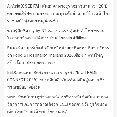
AirAsia X SEE FAH พันธมิตรทางธุรกิจยาวนานกว่า 20 ปี
ต่อยอดเสิร์ฟความอร่อย ยกเมนูระดับตำนาน “ข้าวหน้าไก่
ราชวงศ์” พุ่งทะยานสู่น่านฟ้า
ชวนรู้จักซิม my by NT เน็ตเร็ว แรง คุ้มค่าทั่วไทย พร้อม
โอกาสสร้างรายได้เสริมผ่าน Lazada Affiliate
อินฟอร์มา มาร์เก็ตส์ ผนึกเครือข่ายธุรกิจท่องเที่ยว-บริการ
จัด Food & Hospitality Thailand 2026เชื่อม 4 งานใหญ่
สร้างโอกาสธุรกิจครบวงจร
BEDO เดินหน้าจัดกิจกรรมเจรจาธุรกิจ “BIO TRADE
CONNECT 2026” ยกระดับผลิตภัณฑ์ท้องถิ่นสู่ตลาดเชิง
พาณิชย์อย่างยั่งยืน
ททท. ร่วมมือกับ จุฬาลงกรณ์มหาวิทยาลัย จัดสัมมนาทาง
วิชาการและการตลาดเชิงรุก แนะเคล็ดลับปรับธุรกิจท่อง
เที่ยวไทย “ขายได้ ขายดี ขายนาน”