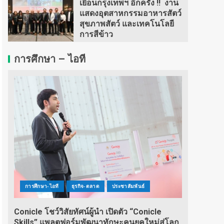
เยือนกรุงเทพฯ อีกครั้ง !! งาน
แสดงอุตสาหกรรมอาหารสัตว์
สุขภาพสัตว์ และเทคโนโลยี
การสีข้าว
การศึกษา – ไอที
การศึกษา-ไอที
ธุรกิจ-ตลาด
ประชาสัมพันธ์
Conicle โชว์วิสัยทัศน์ผู้นำ เปิดตัว “Conicle
Skills” แพลตฟอร์มพัฒนาทักษะคนยุคใหม่สู่โลก