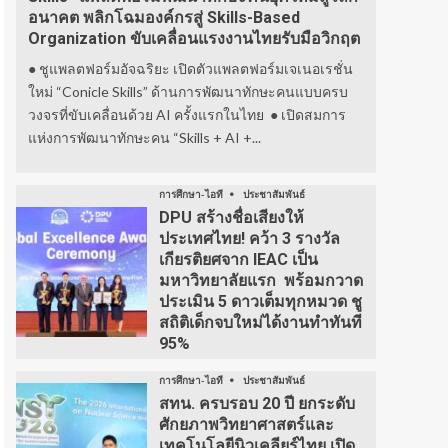
อนาคต พลิกโฉมองค์กรสู่ Skills-Based
Organization ขับเคลื่อนแรงงานไทยรับมือวิกฤต
● ชูแพลตฟอร์มอัจฉริยะ เปิดตัวแพลตฟอร์มเจเนอเรชั่น
ใหม่ “Conicle Skills” ด้านการพัฒนาทักษะคนแบบครบ
วงจรที่ขับเคลื่อนด้วย AI ครั้งแรกในไทย ● เปิดสมการ
แห่งการพัฒนาทักษะคน “Skills + AI +...
การศึกษา-ไอที
ประชาสัมพันธ์
DPU สร้างชื่อเสียงให้
ประเทศไทย! คว้า 3 รางวัล
เกียรติยศจาก IEAC เป็น
มหาวิทยาลัยแรก พร้อมกวาด
ประเมิน 5 ดาวเต็มทุกหมวด ชู
สถิติเด็กจบใหม่ได้งานทำทันที
95%
การศึกษา-ไอที
ประชาสัมพันธ์
สทน. ครบรอบ 20 ปี ยกระดับ
ศักยภาพวิทยาศาสตร์และ
เทคโนโลยีนิวเคลียร์ไทย เปิด