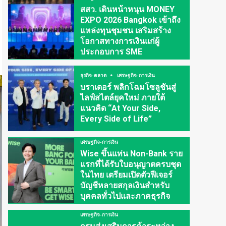
สสว. เดินหน้าหนุน MONEY
EXPO 2026 Bangkok เข้าถึง
แหล่งทุนชุมชน เสริมสร้าง
โอกาสทางการเงินแก่ผู้
ประกอบการ SME
ธุรกิจ-ตลาด
เศรษฐกิจ-การเงิน
บราเดอร์ พลิกโฉมโซลูชันสู่
ไลฟ์สไตล์ยุคใหม่ ภายใต้
แนวคิด “At Your Side,
Every Side of Life”
เศรษฐกิจ-การเงิน
Wise ขึ้นแท่น Non-Bank ราย
แรกที่ได้รับใบอนุญาตครบชุด
ในไทย เตรียมเปิดตัวฟีเจอร์
บัญชีหลายสกุลเงินสำหรับ
บุคคลทั่วไปและภาคธุรกิจ
เศรษฐกิจ-การเงิน