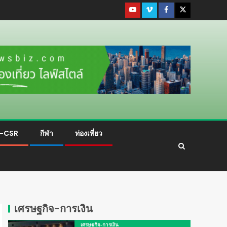
ม-CSR
กีฬา
ท่องเที่ยว
เศรษฐกิจ-การเงิน
เศรษฐกิจ-การเงิน