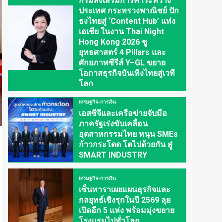
กรมส่งเสริมการค้าระหว่าง
ประเทศ กระทรวงพาณิชย์ ปัก
ธงไทยสู่ ‘Content Hub’ แห่ง
เอเชีย ในงาน Thai Night
Hong Kong 2026 ชู
ยุทธศาสตร์ 4 Pillars และ
ศักยภาพซีรีส์ Y–GL ขยาย
โอกาสธุรกิจบันเทิงไทยสู่เวที
โลก
เศรษฐกิจ-การเงิน
เอสซีจีและเครือข่ายจับมือ
ภาครัฐเร่งขับเคลื่อน
อุตสาหกรรมไทย หนุน SMEs
ก้าวกระโดด โตไปด้วยกัน สู่
SMART INDUSTRY
เศรษฐกิจ-การเงิน
เซ็นทาราเผยแผนธุรกิจและ
กลยุทธ์เชิงรุกในปี 2569 ลุย
เปิดอีก 5 แห่ง พร้อมมุ่งขยาย
โรงแรมไปทั่วโลก