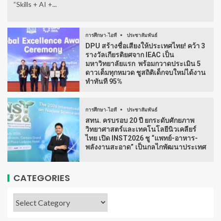
“Skills + AI +...
การศึกษา-ไอที
ประชาสัมพันธ์
DPU สร้างชื่อเสียงให้ประเทศไทย! คว้า 3
รางวัลเกียรติยศจาก IEAC เป็น
มหาวิทยาลัยแรก พร้อมกวาดประเมิน 5
ดาวเต็มทุกหมวด ชูสถิติเด็กจบใหม่ได้งาน
ทำทันที 95%
การศึกษา-ไอที
ประชาสัมพันธ์
สทน. ครบรอบ 20 ปี ยกระดับศักยภาพ
วิทยาศาสตร์และเทคโนโลยีนิวเคลียร์
ไทย เปิด INST2026 ชู “แพทย์-อาหาร-
พลังงานสะอาด” เป็นกลไกพัฒนาประเทศ
CATEGORIES