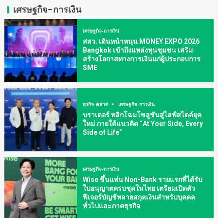
เศรษฐกิจ-การเงิน
เศรษฐกิจ-การเงิน
สสว. เดินหน้าหนุน MONEY EXPO 2026
Bangkok เข้าถึงแหล่งทุนชุมชน เสริม
สร้างโอกาสทางการเงินแก่ผู้ประกอบการ
SME
ธุรกิจ-ตลาด
เศรษฐกิจ-การเงิน
บราเดอร์ พลิกโฉมโซลูชันสู่ไลฟ์สไตล์ยุค
ใหม่ ภายใต้แนวคิด “At Your Side, Every
Side of Life”
เศรษฐกิจ-การเงิน
Wise ขึ้นแท่น Non-Bank รายแรกที่ได้รับ
ใบอนุญาตครบชุดในไทย เตรียมเปิดตัว
ฟีเจอร์บัญชีหลายสกุลเงินสำหรับบุคคล
ทั่วไปและภาคธุรกิจ