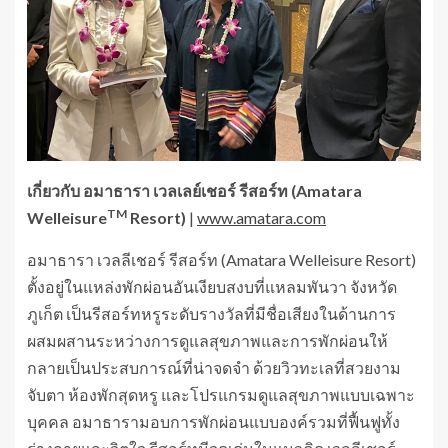
เกี่ยวกับ
อมาธารา เวลเลย์เชอร์ รีสอร์ท (
Amatara
TM
Welleisure
Resort)
|
www.amatara.com
อมาธารา เวลลีเชอร์ รีสอร์ท (Amatara Welleisure Resort)
ตั้งอยู่ในแหล่งพักผ่อนอันเงียบสงบที่แหลมพันวา จังหวัด
ภูเก็ต เป็นรีสอร์ทหรูระดับรางวัลที่มีชื่อเสียงในด้านการ
ผสมผสานระหว่างการดูแลสุขภาพและการพักผ่อนให้
กลายเป็นประสบการณ์ที่น่าจดจำ ด้วยวิวทะเลที่สวยงาม
จับตา ห้องพักสุดหรู และโปรแกรมดูแลสุขภาพแบบเฉพาะ
บุคคล อมาธารามอบการพักผ่อนแบบองค์รวมที่ฟื้นฟูทั้ง