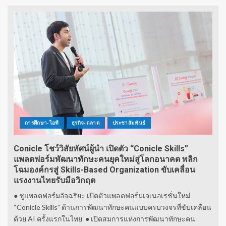
การศึกษา-ไอที
ธุรกิจ-ตลาด
ประชาสัมพันธ์
Conicle โชว์วิสัยทัศน์ผู้นำ เปิดตัว “Conicle Skills”
แพลตฟอร์มพัฒนาทักษะคนยุคใหม่สู่โลกอนาคต พลิก
โฉมองค์กรสู่ Skills-Based Organization ขับเคลื่อน
แรงงานไทยรับมือวิกฤต
● ชูแพลตฟอร์มอัจฉริยะ เปิดตัวแพลตฟอร์มเจเนอเรชั่นใหม่
“Conicle Skills” ด้านการพัฒนาทักษะคนแบบครบวงจรที่ขับเคลื่อน
ด้วย AI ครั้งแรกในไทย ● เปิดสมการแห่งการพัฒนาทักษะคน