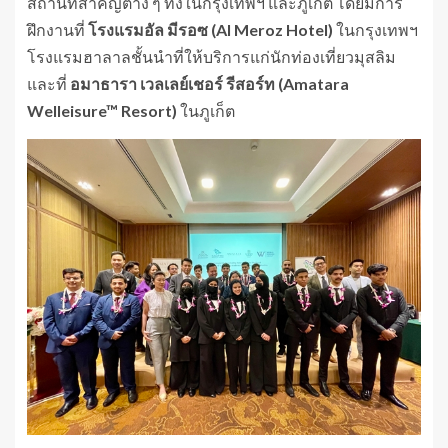
สถานที่สำคัญต่าง ๆ ทั้งในกรุงเทพฯ และภูเก็ต โดยมีการ
ฝึกงานที่
โรงแรมอัล
มี
รอซ (
Al Meroz Hotel)
ในกรุงเทพฯ
โรงแรมฮาลาลชั้นนำที่ให้บริการแก่นักท่องเที่ยวมุสลิม
และที่
อมาธารา เวล
เลย์
เชอร์ รีสอร์ท (
Amatara
Welleisure™ Resort)
ในภูเก็ต