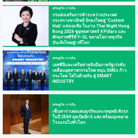
เศรษฐกิจ-การเงิน
กรมส่งเสริมการค้าระหว่างประเทศ
กระทรวงพาณิชย์ ปักธงไทยสู่ ‘Content
Hub’ แห่งเอเชีย ในงาน Thai Night Hong
Kong 2026 ชูยุทธศาสตร์ 4 Pillars และ
ศักยภาพซีรีส์ Y–GL ขยายโอกาสธุรกิจ
บันเทิงไทยสู่เวทีโลก
เศรษฐกิจ-การเงิน
เอสซีจีและเครือข่ายจับมือภาครัฐเร่งขับ
เคลื่อนอุตสาหกรรมไทย หนุน SMEs ก้าว
กระโดด โตไปด้วยกัน สู่ SMART
INDUSTRY
เศรษฐกิจ-การเงิน
เซ็นทาราเผยแผนธุรกิจและกลยุทธ์เชิงรุก
ในปี 2569 ลุยเปิดอีก 5 แห่ง พร้อมมุ่งขยาย
โรงแรมไปทั่วโลก