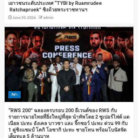
เยาวชนระดับประเทศ “TYBI by Ruamrudee
Ratchapruek” ชิงถ้วยพระราชทานฯ
June 30, 2026
admin
กีฬา
“RWS 200” ฉลองครบรอบ 200 อีเวนต์ของ RWS กับ
รายการมวยไทยที่ยิ่งใหญ่ที่สุด นำทัพโดย 2 ซูเปอร์ไฟต์ แด
เนียล ปะทะ อังเคล บาวซา และ จิ๊กซอว์ ปะทะ ด่วน 99 กับ
1 คู่ชิงแชมป์ โคกิ โอซากิ ปะทะ ชายโทน พร้อมโบนัสจัด
เต็มทะลุ 5 ล้านบาท