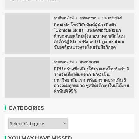
การศึกษา-ไอที
ธุรกิจ-ตลาด
ประชาสัมพันธ์
Conicle โชว์วิสัยทัศน์ผู้นำ เปิดตัว
“Conicle Skills” แพลตฟอร์มพัฒนา
ทักษะคนยุคใหม่สู่โลกอนาคต พลิกโฉม
องค์กรสู่ Skills-Based Organization
ขับเคลื่อนแรงงานไทยรับมือวิกฤต
การศึกษา-ไอที
ประชาสัมพันธ์
DPU สร้างชื่อเสียงให้ประเทศไทย! คว้า 3
รางวัลเกียรติยศจาก IEAC เป็น
มหาวิทยาลัยแรก พร้อมกวาดประเมิน 5
ดาวเต็มทุกหมวด ชูสถิติเด็กจบใหม่ได้งาน
ทำทันที 95%
CATEGORIES
YOU MAY HAVE MISSED