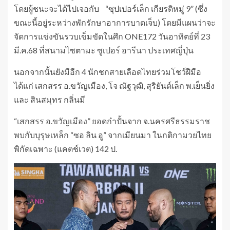
โดยผู้ชนะจะได้ไปเจอกับ “ซุปเปอร์เล็ก เกียรติหมู่ 9” (ซึ่ง
ขณะนี้อยู่ระหว่างพักรักษาอาการบาดเจ็บ) โดยมีแผนว่าจะ
จัดการแข่งขันรวบเข็มขัดในศึก ONE172 วันอาทิตย์ที่ 23
มี.ค.68 ที่สนามไซตามะ ซูเปอร์ อารีนา ประเทศญี่ปุ่น
นอกจากนั้นยังมีอีก 4 นักชกสายเลือดไทยร่วมโชว์ฝีมือ
ได้แก่ เสกสรร อ.ขวัญเมือง, โจ ณัฐวุฒิ, สุริยันต์เล็ก พ.เย็นยิ่ง
และ สินสมุทร กลิ่นมี
“เสกสรร อ.ขวัญเมือง” ยอดกำปั้นจาก จ.นครศรีธรรมราช
พบกับบุรุษเหล็ก “ซอ ลิน อู” จากเมียนมา ในกติกามวยไทย
พิกัดเฉพาะ (แคตช์เวต) 142 ป.