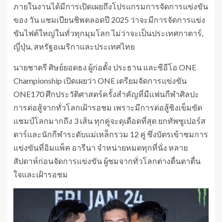
ภายในงานได้มีการเปิดเผยถึงโปรแกรมการจัดการแข่งขัน
ของ วัน แชมเปียนชิพตลอดปี 2025 ว่าจะมีการจัดการแข่ง
ขันไฟต์ใหญ่ในทั่วทุกมุมโลก ไม่ว่าจะเป็นประเทศกาตาร์,
ญี่ปุ่น, สหรัฐอเมริกาและประเทศไทย
นายชาตรี ศิษย์ยอดธง ผู้ก่อตั้ง ประธาน และซีอีโอ ONE
Championship เปิดเผยว่า ONE เตรียมจัดการแข่งขัน
ONE170 ศึกประวัติศาสตร์ครั้งสำคัญที่มีแฟนกีฬาศิลปะ
การต่อสู้จากทั่วโลกเฝ้ารอชม เพราะมีการต่อสู้ชิงเข็มขัด
แชมป์โลกมากถึง 3 เส้น ทุกคู่จะดุเดือดที่สุด ยกทัพซูเปอร์ส
ตาร์และนักกีฬาระดับแม่เหล็กรวม 12 คู่ ซึ่งบัตรเข้าชมการ
แข่งขันที่อิมแพ็ค อารีนา จำหน่ายหมดทุกที่นั่ง หลาย
สัปดาห์ก่อนจัดการแข่งขัน ผู้ชมจากทั่วโลกต่างตื่นตาตื่น
ใจและเฝ้ารอชม