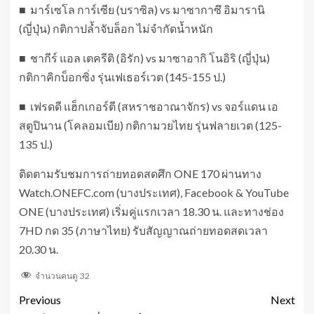
■ มาร์เซโล การ์เซีย (บราซิล) vs มาซากาซึ อิมารานิ
(ญี่ปุ่น) กติกาปล้ำจับล็อก ไม่จำกัดน้ำหนัก
■ ชากีร์ แอล เตครีติ (อิรัก) vs มาซาอากิ โนอิริ (ญี่ปุ่น)
กติกาคิกบ็อกซิ่ง รุ่นเฟเธอร์เวต (145-155 ป.)
■ เฟรดดี แฮ็กเกอร์ตี (สหราชอาณาจักร) vs จอร์แดน เอ
สตูปินาน (โคลอมเบีย) กติกามวยไทย รุ่นฟลายเวต (125-
135 ป.)
ติดตามรับชมการถ่ายทอดสดศึก ONE 170 ผ่านทาง
Watch.ONEFC.com (บางประเทศ), Facebook & YouTube
ONE (บางประเทศ) เริ่มคู่แรกเวลา 18.30 น. และทางช่อง
7HD กด 35 (ภาษาไทย) รับสัญญาณถ่ายทอดสดเวลา
20.30 น.
จำนวนคนดู
32
Previous
Next