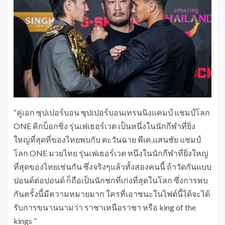
“คู่เอก ซุปเปอร์บอน ซุปเปอร์บอนเทรนนิงแคมป์ แชมป์โลก
ONE คิกบ็อกซิ่ง รุ่นเฟเธอร์เวต เป็นหนึ่งในนักกีฬาที่ยิ่ง
ใหญ่ที่สุดที่ของไทยพบกับ ตะวันฉาย พีเค.แสนชัย แชมป์
โลก ONE มวยไทย รุ่นเฟเธอร์เวต หนึ่งในนักกีฬาที่ยิ่งใหญ่
ที่สุดของไทยเช่นกัน ซึ่งจริงๆแล้วทั้งสองคนนี้ ถ้าวัดกันแบบ
ปอนด์ต่อปอนด์ ก็ถือเป็นนักชกที่เก่งที่สุดในโลก ซึ่งการพบ
กันครั้งนี้มีความหมายมาก ใครที่เอาชนะในไฟต์นี้ได้จะได้
รับการขนานนามว่า ราชาเหนือราชา หรือ king of the
kings ”