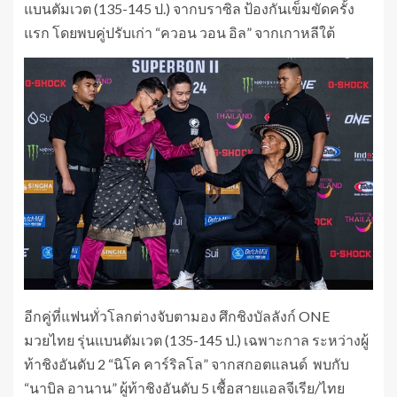
แบนตัมเวต (135-145 ป.) จากบราซิล ป้องกันเข็มขัดครั้ง
แรก โดยพบคู่ปรับเก่า “ควอน วอน อิล” จากเกาหลีใต้
อีกคู่ที่แฟนทั่วโลกต่างจับตามอง ศึกชิงบัลลังก์ ONE
มวยไทย รุ่นแบนตัมเวต (135-145 ป.) เฉพาะกาล ระหว่างผู้
ท้าชิงอันดับ 2 “นิโค คาร์ริลโล” จากสกอตแลนด์ พบกับ
“นาบิล อานาน” ผู้ท้าชิงอันดับ 5 เชื้อสายแอลจีเรีย/ไทย