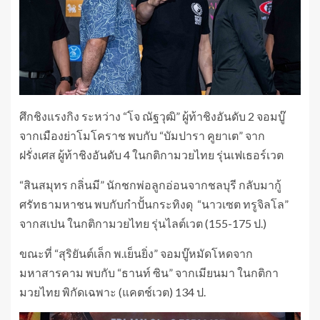
ศึกชิงแรงกิง ระหว่าง “โจ ณัฐวุฒิ” ผู้ท้าชิงอันดับ 2 จอมบู๊
จากเมืองย่าโมโคราช พบกับ “บัมปารา คูยาเต” จาก
ฝรั่งเศส ผู้ท้าชิงอันดับ 4 ในกติกามวยไทย รุ่นเฟเธอร์เวต
“สินสมุทร กลิ่นมี” นักชกพ่อลูกอ่อนจากชลบุรี กลับมากู้
ศรัทธามหาชน พบกับกำปั้นกระทิงดุ “นาวเซต ทรูจิลโล”
จากสเปน ในกติกามวยไทย รุ่นไลต์เวต (155-175 ป.)
ขณะที่ “สุริยันต์เล็ก พ.เย็นยิ่ง” จอมบู๊หมัดโหดจาก
มหาสารคาม พบกับ “ธานท์ ซิน” จากเมียนมา ในกติกา
มวยไทย พิกัดเฉพาะ (แคตช์เวต) 134 ป.