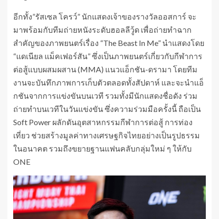
อีกทั้ง”รัสเซล โครว์” นักแสดงเจ้าของรางวัลออสการ์ จะ
มาพร้อมกับทีมถ่ายหนังระดับฮอลลีวู้ด เพื่อถ่ายทำฉาก
สำคัญของภาพยนตร์เรื่อง “The Beast In Me” นำแสดงโดย
“แดเนียล แม็คเฟอร์สัน” ซึ่งเป็นภาพยนตร์เกี่ยวกับกีฬาการ
ต่อสู้แบบผสมผสาน (MMA) แนวแอ็กชัน-ดรามา โดยทีม
งานจะบันทึกภาพการเก็บตัวตลอดทั้งสัปดาห์ และจะนำแอ็
กชันจากการแข่งขันบนเวที รวมทั้งมีนักแสดงชื่อดัง ร่วม
ถ่ายทำบนเวทีในวันแข่งขัน ซึ่งความร่วมมือครั้งนี้ ถือเป็น
Soft Power ผลักดันอุตสาหกรรมกีฬาการต่อสู้ การท่อง
เที่ยว ช่วยสร้างมูลค่าทางเศรษฐกิจไทยอย่างเป็นรูปธรรม
ในอนาคต รวมถึงขยายฐานแฟนคลับกลุ่มใหม่ ๆ ให้กับ
ONE