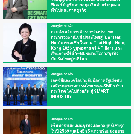
ฟีเจอร์บัญชีหลายสกุลเงินสำหรับบุคคล
ทั่วไปและภาคธุรกิจ
เศรษฐกิจ-การเงิน
กรมส่งเสริมการค้าระหว่างประเทศ
กระทรวงพาณิชย์ ปักธงไทยสู่ ‘Content
Hub’ แห่งเอเชีย ในงาน Thai Night Hong
Kong 2026 ชูยุทธศาสตร์ 4 Pillars และ
ศักยภาพซีรีส์ Y–GL ขยายโอกาสธุรกิจ
บันเทิงไทยสู่เวทีโลก
เศรษฐกิจ-การเงิน
เอสซีจีและเครือข่ายจับมือภาครัฐเร่งขับ
เคลื่อนอุตสาหกรรมไทย หนุน SMEs ก้าว
กระโดด โตไปด้วยกัน สู่ SMART
INDUSTRY
เศรษฐกิจ-การเงิน
เซ็นทาราเผยแผนธุรกิจและกลยุทธ์เชิงรุก
ในปี 2569 ลุยเปิดอีก 5 แห่ง พร้อมมุ่งขยาย