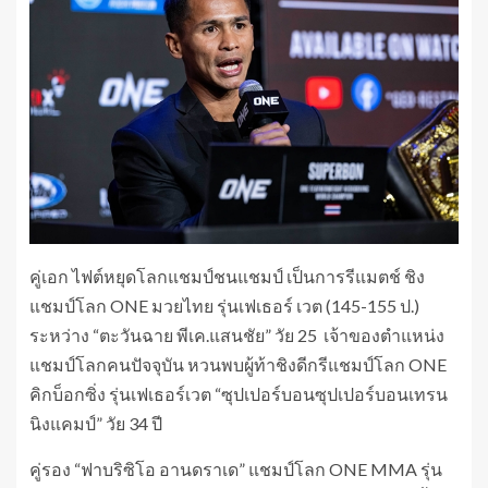
คู่เอก ไฟต์หยุดโลกแชมป์ชนแชมป์ เป็นการรีแมตช์ ชิง
แชมป์โลก ONE มวยไทย รุ่นเฟเธอร์ เวต (145-155 ป.)
ระหว่าง “ตะวันฉาย พีเค.แสนชัย” วัย 25 เจ้าของตำแหน่ง
แชมป์โลกคนปัจจุบัน หวนพบผู้ท้าชิงดีกรีแชมป์โลก ONE
คิกบ็อกซิ่ง รุ่นเฟเธอร์เวต “ซุปเปอร์บอนซุปเปอร์บอนเทรน
นิงแคมป์” วัย 34 ปี
คู่รอง “ฟาบริซิโอ อานดราเด” แชมป์โลก ONE MMA รุ่น