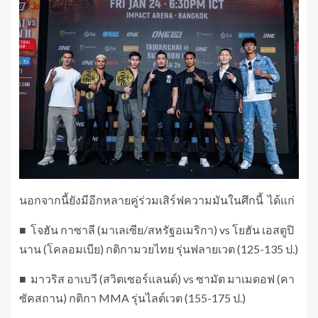
นอกจากนี้ยังมีอีกหลายคู่ร่วมเสิร์ฟความมันในศึกนี้ ได้แก่
■ โจฮัน กาซาลี (มาเลเซีย/สหรัฐอเมริกา) vs โยฮัน เอสตูปิ
นาน (โคลอมเบีย) กติกามวยไทย รุ่นฟลายเวต (125-135 ป.)
■ มาวริส อาเบวี (สวิตเซอร์แลนด์) vs ซามัต มาเมดอฟ (คา
ซัคสถาน) กติกา MMA รุ่นไลต์เวต (155-175 ป.)