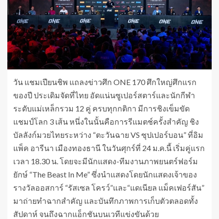
วัน แชมเปียนชิพ แถลงข่าวศึก ONE 170 ศึกใหญ่ศึกแรก
ของปี ประเดิมจัดที่ไทย อัดแน่นซูเปอร์สตาร์และนักกีฬา
ระดับแม่เหล็กรวม 12 คู่ ครบทุกกติกา มีการชิงเข็มขัด
แชมป์โลก 3 เส้น หนึ่งในนั้นคือการรีแมตช์ครั้งสำคัญ ชิง
บัลลังก์มวยไทยระหว่าง “ตะวันฉาย VS ซุปเปอร์บอน” ที่อิม
แพ็ค อารีนา เมืองทองธานี ในวันศุกร์ที่ 24 ม.ค.นี้ เริ่มคู่แรก
เวลา 18.30 น. โดยจะมีนักแสดง-ทีมงานภาพยนตร์ฟอร์ม
ยักษ์ “The Beast In Me” ซึ่งนำแสดงโดยนักแสดงเจ้าของ
รางวัลออสการ์ “รัสเซล โครว์”และ“แดเนียล แม็คเฟอร์สัน”
มาถ่ายทำฉากสำคัญ และบันทึกภาพการเก็บตัวตลอดทั้ง
สัปดาห์ จนถึงฉากแอ็กชันบนเวทีแข่งขันด้วย