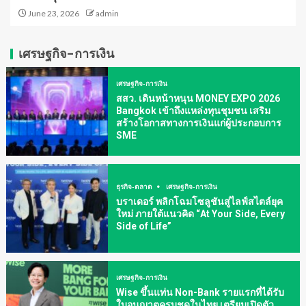
June 23, 2026
admin
เศรษฐกิจ-การเงิน
เศรษฐกิจ-การเงิน
สสว. เดินหน้าหนุน MONEY EXPO 2026
Bangkok เข้าถึงแหล่งทุนชุมชน เสริม
สร้างโอกาสทางการเงินแก่ผู้ประกอบการ
SME
ธุรกิจ-ตลาด
เศรษฐกิจ-การเงิน
บราเดอร์ พลิกโฉมโซลูชันสู่ไลฟ์สไตล์ยุค
ใหม่ ภายใต้แนวคิด “At Your Side, Every
Side of Life”
เศรษฐกิจ-การเงิน
Wise ขึ้นแท่น Non-Bank รายแรกที่ได้รับ
ใบอนุญาตครบชุดในไทย เตรียมเปิดตัว