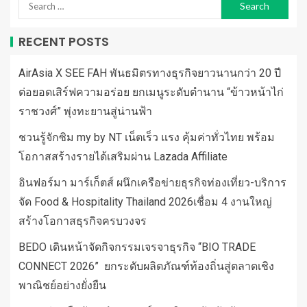
RECENT POSTS
AirAsia X SEE FAH พันธมิตรทางธุรกิจยาวนานกว่า 20 ปี
ต่อยอดเสิร์ฟความอร่อย ยกเมนูระดับตำนาน “ข้าวหน้าไก่
ราชวงศ์” พุ่งทะยานสู่น่านฟ้า
ชวนรู้จักซิม my by NT เน็ตเร็ว แรง คุ้มค่าทั่วไทย พร้อม
โอกาสสร้างรายได้เสริมผ่าน Lazada Affiliate
อินฟอร์มา มาร์เก็ตส์ ผนึกเครือข่ายธุรกิจท่องเที่ยว-บริการ
จัด Food & Hospitality Thailand 2026เชื่อม 4 งานใหญ่
สร้างโอกาสธุรกิจครบวงจร
BEDO เดินหน้าจัดกิจกรรมเจรจาธุรกิจ “BIO TRADE
CONNECT 2026” ยกระดับผลิตภัณฑ์ท้องถิ่นสู่ตลาดเชิง
พาณิชย์อย่างยั่งยืน