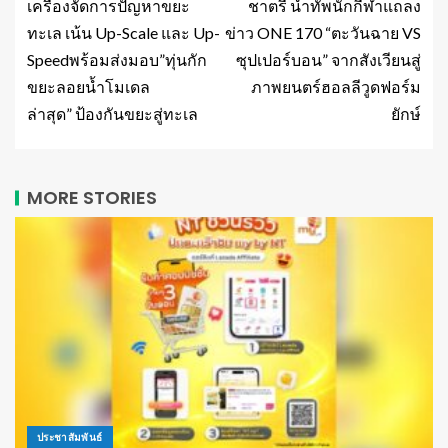
เครื่องจัดการปัญหาขยะ
ชาตรี นำทัพนักกีฬาแถลง
ทะเล เน้น Up-Scale และ Up-
ข่าว ONE 170 “ตะวันฉาย VS
Speedพร้อมส่งมอบ”ทุ่นกัก
ซุปเปอร์บอน” จากสังเวียนสู่
ขยะลอยน้ำโมเดล
ภาพยนตร์ฮอลลีวูดฟอร์ม
ล่าสุด” ป้องกันขยะสู่ทะเล
ยักษ์
MORE STORIES
ประชาสัมพันธ์