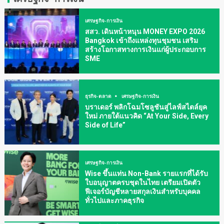
เศรษฐกิจ-การเงิน
สสว. เดินหน้าหนุน MONEY EXPO 2026
Bangkok เข้าถึงแหล่งทุนชุมชน เสริม
สร้างโอกาสทางการเงินแก่ผู้ประกอบการ
SME
ธุรกิจ-ตลาด
เศรษฐกิจ-การเงิน
บราเดอร์ พลิกโฉมโซลูชันสู่ไลฟ์สไตล์ยุค
ใหม่ ภายใต้แนวคิด “At Your Side, Every
Side of Life”
เศรษฐกิจ-การเงิน
Wise ขึ้นแท่น Non-Bank รายแรกที่ได้รับ
ใบอนุญาตครบชุดในไทย เตรียมเปิดตัว
ฟีเจอร์บัญชีหลายสกุลเงินสำหรับบุคคล
ทั่วไปและภาคธุรกิจ