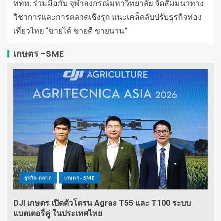
ททท. ร่วมมือกับ จุฬาลงกรณ์มหาวิทยาลัย จัดสัมมนาทาง
วิชาการและการตลาดเชิงรุก แนะเคล็ดลับปรับธุรกิจท่อง
เที่ยวไทย “ขายได้ ขายดี ขายนาน”
เกษตร -SME
ธุรกิจ-ตลาด
เกษตร - SME
DJI เกษตร เปิดตัวโดรน Agras T55 และ T100 ระบบ
แบตเตอรี่คู่ ในประเทศไทย