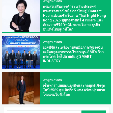
เศรษฐกิจ-การเงิน
กรมส่งเสริมการค้าระหว่างประเทศ
กระทรวงพาณิชย์ ปักธงไทยสู่ ‘Content
Hub’ แห่งเอเชีย ในงาน Thai Night Hong
Kong 2026 ชูยุทธศาสตร์ 4 Pillars และ
ศักยภาพซีรีส์ Y–GL ขยายโอกาสธุรกิจ
บันเทิงไทยสู่เวทีโลก
เศรษฐกิจ-การเงิน
เอสซีจีและเครือข่ายจับมือภาครัฐเร่งขับ
เคลื่อนอุตสาหกรรมไทย หนุน SMEs ก้าว
กระโดด โตไปด้วยกัน สู่ SMART
INDUSTRY
เศรษฐกิจ-การเงิน
เซ็นทาราเผยแผนธุรกิจและกลยุทธ์เชิงรุก
ในปี 2569 ลุยเปิดอีก 5 แห่ง พร้อมมุ่งขยาย
โรงแรมไปทั่วโลก