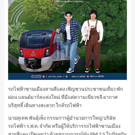
รถไฟฟ้าชานเมืองสายสีแดง เชิญชวนประชาชนเที่ยว พัก
ผ่อน แลนด์มาร์คแห่งใหม่ ที่มีแต่ความเขียวขจี อากาศ
บริสุทธิ์ เดินทางสะดวก ใกล้รถไฟฟ้า
นายสุเทพ พันธุ์เพ็ง กรรมการผู้อำนวยการใหญ่ บริษัท
รถไฟฟ้า ร.ฟ.ท. จำกัด หรือผู้ให้บริการรถไฟฟ้าชานเมือง
สายสีแดง เปิดเผยว่า ด้วยสถานการณ์ฝุ่น PM 2.5 ในปัจจุบัน