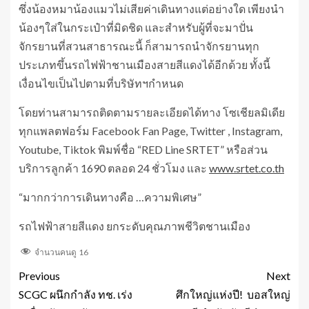
ซึ่งน้องหมาน้องแมวไม่เสียค่าเดินทางแต่อย่างใด เพียงนำ
น้องๆใส่ในกระเป๋าที่มิดชิด และสำหรับผู้ที่จะมาปั่น
จักรยานที่สวนสาธารณะนี้ ก็สามารถนำจักรยานทุก
ประเภทขึ้นรถไฟฟ้าชานเมืองสายสีแดงได้อีกด้วย ทั้งนี้
เงื่อนไขเป็นไปตามที่บริษัทฯกำหนด
โดยท่านสามารถติดตามรายละเอียดได้ทาง โซเชียลมิเดีย
ทุกแพลตฟอร์ม Facebook Fan Page, Twitter , Instagram,
Youtube, Tiktok พิมพ์ชื่อ “RED Line SRTET” หรือส่วน
บริการลูกค้า 1690 ตลอด 24 ชั่วโมง และ
www.srtet.co.th
“มากกว่าการเดินทางคือ …ความพิเศษ”
รถไฟฟ้าสายสีแดง ยกระดับคุณภาพชีวิตชานเมือง
จำนวนคนดู
16
Previous
Next
SCGC ผนึกกำลัง ทช. เร่ง
ศึกใหญ่แห่งปี! บอสใหญ่