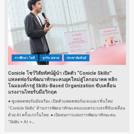
การศึกษา-ไอที
ธุรกิจ-ตลาด
ประชาสัมพันธ์
Conicle โชว์วิสัยทัศน์ผู้นำ เปิดตัว “Conicle Skills”
แพลตฟอร์มพัฒนาทักษะคนยุคใหม่สู่โลกอนาคต พลิก
โฉมองค์กรสู่ Skills-Based Organization ขับเคลื่อน
แรงงานไทยรับมือวิกฤต
● ชูแพลตฟอร์มอัจฉริยะ เปิดตัวแพลตฟอร์มเจเนอเรชั่นใหม่
“Conicle Skills” ด้านการพัฒนาทักษะคนแบบครบวงจรที่ขับเคลื่อน
ด้วย AI ครั้งแรกในไทย ● เปิดสมการแห่งการพัฒนาทักษะคน
“Skills + AI +...