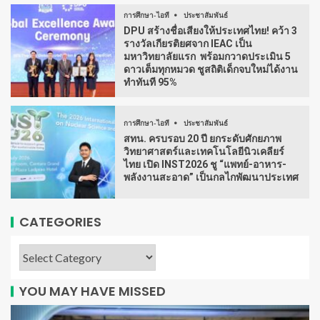
การศึกษา-ไอที
ประชาสัมพันธ์
DPU สร้างชื่อเสียงให้ประเทศไทย! คว้า 3
รางวัลเกียรติยศจาก IEAC เป็น
มหาวิทยาลัยแรก พร้อมกวาดประเมิน 5
ดาวเต็มทุกหมวด ชูสถิติเด็กจบใหม่ได้งาน
ทำทันที 95%
การศึกษา-ไอที
ประชาสัมพันธ์
สทน. ครบรอบ 20 ปี ยกระดับศักยภาพ
วิทยาศาสตร์และเทคโนโลยีนิวเคลียร์
ไทย เปิด INST2026 ชู “แพทย์-อาหาร-
พลังงานสะอาด” เป็นกลไกพัฒนาประเทศ
CATEGORIES
YOU MAY HAVE MISSED