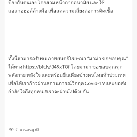
ป้องกันตนเอง โดยสวมหน้ากากอนามัย และใช้
แอลกอฮอล์ล้างมือ เพื่อลดความเสี่ยงต่อการติดเชื้อ
ทั้งนี้สามารถรับชมภาพยนตร์โฆษณา “มาม่า ขอขอบคุณ”
ได้ทาง https://bit.ly/349xT8f โดยมาม่า ขอขอบคุณทุก
พลังกาย พลังใจ และพร้อมยืนเคียงข้างคนไทยทั่วประเทศ
เพื่อให้เราก้าวผ่านสถานการณ์วิกฤต Covid-19 และขอส่ง
กำลังใจถึงทุกคน #เราจะผ่านไปด้วยกัน
จำนวนคนดู
65