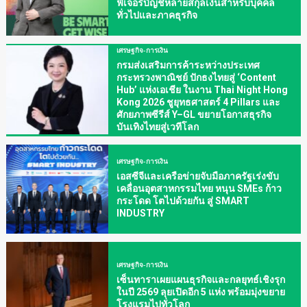
ฟีเจอร์บัญชีหลายสกุลเงินสำหรับบุคคล
ทั่วไปและภาคธุรกิจ
เศรษฐกิจ-การเงิน
กรมส่งเสริมการค้าระหว่างประเทศ
กระทรวงพาณิชย์ ปักธงไทยสู่ ‘Content
Hub’ แห่งเอเชีย ในงาน Thai Night Hong
Kong 2026 ชูยุทธศาสตร์ 4 Pillars และ
ศักยภาพซีรีส์ Y–GL ขยายโอกาสธุรกิจ
บันเทิงไทยสู่เวทีโลก
เศรษฐกิจ-การเงิน
เอสซีจีและเครือข่ายจับมือภาครัฐเร่งขับ
เคลื่อนอุตสาหกรรมไทย หนุน SMEs ก้าว
กระโดด โตไปด้วยกัน สู่ SMART
INDUSTRY
เศรษฐกิจ-การเงิน
เซ็นทาราเผยแผนธุรกิจและกลยุทธ์เชิงรุก
ในปี 2569 ลุยเปิดอีก 5 แห่ง พร้อมมุ่งขยาย
โรงแรมไปทั่วโลก