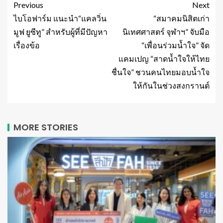
Previous
Next
ไบโอฟาร์ม แนะนำ“แคลวิ่น
“สมาคมนิสิตเก่า
มูฟ ยูซีทู” สำหรับผู้ที่มีปัญหา
นิเทศศาสตร์ จุฬาฯ” จับมือ
เรื่องข้อ
“เพื่อนร่วมน้ำใจ” จัด
แคมเปญ “สาดน้ำใจให้ไทย
ชื่นใจ” ชวนคนไทยมอบน้ำใจ
ให้กันในช่วงสงกรานต์
MORE STORIES