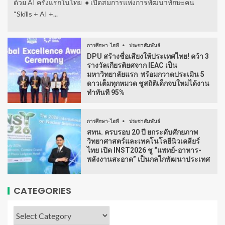
ด้วย AI ครั้งแรกในไทย ● เปิดสมการแห่งการพัฒนาทักษะคน
“Skills + AI +...
การศึกษา-ไอที
ประชาสัมพันธ์
DPU สร้างชื่อเสียงให้ประเทศไทย! คว้า 3
รางวัลเกียรติยศจาก IEAC เป็น
มหาวิทยาลัยแรก พร้อมกวาดประเมิน 5
ดาวเต็มทุกหมวด ชูสถิติเด็กจบใหม่ได้งาน
ทำทันที 95%
การศึกษา-ไอที
ประชาสัมพันธ์
สทน. ครบรอบ 20 ปี ยกระดับศักยภาพ
วิทยาศาสตร์และเทคโนโลยีนิวเคลียร์
ไทย เปิด INST2026 ชู “แพทย์-อาหาร-
พลังงานสะอาด” เป็นกลไกพัฒนาประเทศ
CATEGORIES