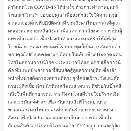
ฝ่าวิกฤตโรค COVID-19 ได้สำเร็จ ด้วยการทำภาพยนตร์
โฆษณา “มาม่า ขอขอบคุณ” เพื่อส่งกำลังใจให้ทุกหน่วย
งานและองค์กรที่ปฏิบัติหน้าที่ รวมถึงคนไทยทุกคนที่ดูแล
ตนเองและช่วยเหลือสังคม เพื่อลดความเสี่ยงจากการเป็นผู้
แพร่เชื้อ และติดเชื้อ ป้องกันตัวเองและคนที่รักให้ดีที่สุด
โดยเนื้อหาของภาพยนตร์โฆษณาชุดนี้เป็นการส่งมอบคำ
ขอบคุณไปยังบุคคลต่าง ๆ ที่คอยยืนเคียงข้างประชาชนคน
ไทยในสถานการณ์โรค COVID-19 ได้แก่ นักรบเสื้อกาวน์
คือ ทีมแพทย์ พยาบาล ที่ยืนหยัดสู้ดูแลรักษาผู้ติดเชื้อ เจ้า
หน้าที่หน่วยคัดกรองสถานที่ต่าง ๆ ที่คอยเฝ้าระวังและคัด
กรองผู้ติดเชื้อ เจ้าหน้าที่เทศกิจ เหล่าทหาร ที่ช่วยกันบิ๊กคลี
นนิ่งในพื้นที่สาธารณะ รวมถึงคนไทยที่ร่วมใจบริจาคเงิน
และเวชภัณฑ์ต่าง ๆ เพื่อสนับสนุนสิ่งที่โรงพยาบาล
ขาดแคลน คนไทยทุกคนที่ช่วยกันรักษาระยะห่างทาง
สังคม เพื่อป้องกันตนเองและคนอื่นจากการติดเชื้อ ไม่
กักตุนสินค้าอุปโภคบริโภค แม้ต้องกักตัวอยู่บ้าน และรู้จัก