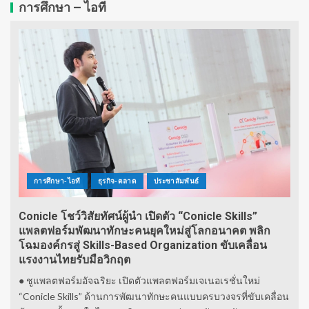
การศึกษา – ไอที
การศึกษา-ไอที
ธุรกิจ-ตลาด
ประชาสัมพันธ์
Conicle โชว์วิสัยทัศน์ผู้นำ เปิดตัว “Conicle Skills”
แพลตฟอร์มพัฒนาทักษะคนยุคใหม่สู่โลกอนาคต พลิก
โฉมองค์กรสู่ Skills-Based Organization ขับเคลื่อน
แรงงานไทยรับมือวิกฤต
● ชูแพลตฟอร์มอัจฉริยะ เปิดตัวแพลตฟอร์มเจเนอเรชั่นใหม่
“Conicle Skills” ด้านการพัฒนาทักษะคนแบบครบวงจรที่ขับเคลื่อน