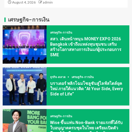
August 4, 2026
admin
เศรษฐกิจ-การเงิน
เศรษฐกิจ-การเงิน
สสว. เดินหน้าหนุน MONEY EXPO 2026
Bangkok เข้าถึงแหล่งทุนชุมชน เสริม
สร้างโอกาสทางการเงินแก่ผู้ประกอบการ
SME
ธุรกิจ-ตลาด
เศรษฐกิจ-การเงิน
บราเดอร์ พลิกโฉมโซลูชันสู่ไลฟ์สไตล์ยุค
ใหม่ ภายใต้แนวคิด “At Your Side, Every
Side of Life”
เศรษฐกิจ-การเงิน
Wise ขึ้นแท่น Non-Bank รายแรกที่ได้รับ
ใบอนุญาตครบชุดในไทย เตรียมเปิดตัว