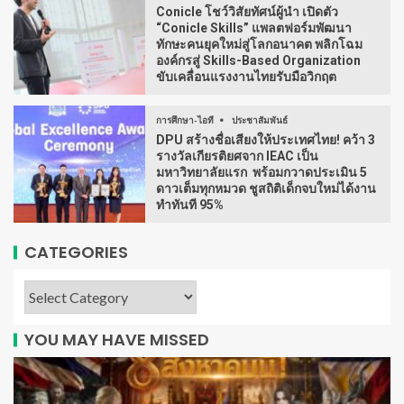
Conicle โชว์วิสัยทัศน์ผู้นำ เปิดตัว
“Conicle Skills” แพลตฟอร์มพัฒนา
ทักษะคนยุคใหม่สู่โลกอนาคต พลิกโฉม
องค์กรสู่ Skills-Based Organization
ขับเคลื่อนแรงงานไทยรับมือวิกฤต
การศึกษา-ไอที
ประชาสัมพันธ์
DPU สร้างชื่อเสียงให้ประเทศไทย! คว้า 3
รางวัลเกียรติยศจาก IEAC เป็น
มหาวิทยาลัยแรก พร้อมกวาดประเมิน 5
ดาวเต็มทุกหมวด ชูสถิติเด็กจบใหม่ได้งาน
ทำทันที 95%
CATEGORIES
YOU MAY HAVE MISSED