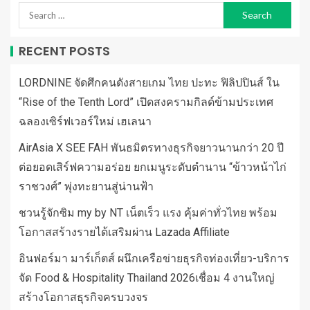
RECENT POSTS
LORDNINE จัดศึกคนดังสายเกม ไทย ปะทะ ฟิลิปปินส์ ใน
“Rise of the Tenth Lord” เปิดสงครามกิลด์ข้ามประเทศ
ฉลองเซิร์ฟเวอร์ใหม่ เฮเลนา
AirAsia X SEE FAH พันธมิตรทางธุรกิจยาวนานกว่า 20 ปี
ต่อยอดเสิร์ฟความอร่อย ยกเมนูระดับตำนาน “ข้าวหน้าไก่
ราชวงศ์” พุ่งทะยานสู่น่านฟ้า
ชวนรู้จักซิม my by NT เน็ตเร็ว แรง คุ้มค่าทั่วไทย พร้อม
โอกาสสร้างรายได้เสริมผ่าน Lazada Affiliate
อินฟอร์มา มาร์เก็ตส์ ผนึกเครือข่ายธุรกิจท่องเที่ยว-บริการ
จัด Food & Hospitality Thailand 2026เชื่อม 4 งานใหญ่
สร้างโอกาสธุรกิจครบวงจร