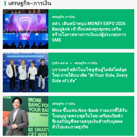
เศรษฐกิจ-การเงิน
เศรษฐกิจ-การเงิน
สสว. เดินหน้าหนุน MONEY EXPO 2026
Bangkok เข้าถึงแหล่งทุนชุมชน เสริม
สร้างโอกาสทางการเงินแก่ผู้ประกอบการ
SME
ธุรกิจ-ตลาด
เศรษฐกิจ-การเงิน
บราเดอร์ พลิกโฉมโซลูชันสู่ไลฟ์สไตล์ยุค
ใหม่ ภายใต้แนวคิด “At Your Side, Every
Side of Life”
เศรษฐกิจ-การเงิน
Wise ขึ้นแท่น Non-Bank รายแรกที่ได้รับ
ใบอนุญาตครบชุดในไทย เตรียมเปิดตัว
ฟีเจอร์บัญชีหลายสกุลเงินสำหรับบุคคล
ทั่วไปและภาคธุรกิจ