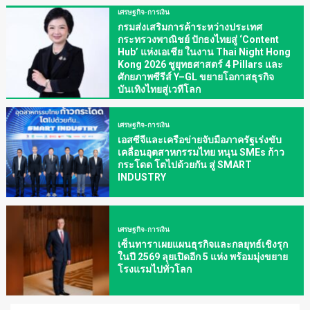
เศรษฐกิจ-การเงิน
กรมส่งเสริมการค้าระหว่างประเทศ
กระทรวงพาณิชย์ ปักธงไทยสู่ ‘Content
Hub’ แห่งเอเชีย ในงาน Thai Night Hong
Kong 2026 ชูยุทธศาสตร์ 4 Pillars และ
ศักยภาพซีรีส์ Y–GL ขยายโอกาสธุรกิจ
บันเทิงไทยสู่เวทีโลก
เศรษฐกิจ-การเงิน
เอสซีจีและเครือข่ายจับมือภาครัฐเร่งขับ
เคลื่อนอุตสาหกรรมไทย หนุน SMEs ก้าว
กระโดด โตไปด้วยกัน สู่ SMART
INDUSTRY
เศรษฐกิจ-การเงิน
เซ็นทาราเผยแผนธุรกิจและกลยุทธ์เชิงรุก
ในปี 2569 ลุยเปิดอีก 5 แห่ง พร้อมมุ่งขยาย
โรงแรมไปทั่วโลก