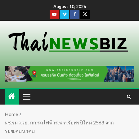
August 10, 2026
Home
ผช.รมว.วธ.-กก.รถไฟฟ้าร.ฟ.ท.รับพรปีใหม่ 2568 จาก
รมช.คมนาคม