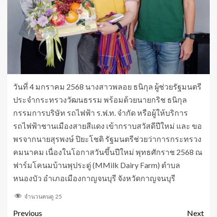
วันที่ 4 มกราคม 2568 นางสาวพลอย ธนิกุล ผู้ช่วยรัฐมนตรี
ประจำกระทรวงวัฒนธรรม พร้อมด้วยนายกริช ธนิกุล
กรรมการบริษัท รถไฟฟ้า ร.ฟ.ท. จำกัด หรือผู้ให้บริการ
รถไฟฟ้าชานเมืองสายสีแดง เข้ากราบสวัสดีปีใหม่ และ ขอ
พรจากนายสุรพงษ์ ปิยะโชติ รัฐมนตรีช่วยว่าการกระทรวง
คมนาคม เนื่องในโอกาสวันขึ้นปีใหม่ พุทธศักราช 2568 ณ
ฟาร์มโคนมบ้านพุประดู่ (MMilk Dairy Farm) ตำบล
หนองบัว อำเภอเมืองกาญจนบุรี จังหวัดกาญจนบุรี
จำนวนคนดู
25
Previous
Next