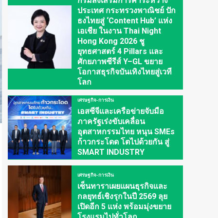
กรมส่งเสริมการค้าระหว่าง
ประเทศ กระทรวงพาณิชย์ ปัก
ธงไทยสู่ ‘Content Hub’ แห่ง
เอเชีย ในงาน Thai Night
Hong Kong 2026 ชู
ยุทธศาสตร์ 4 Pillars และ
ศักยภาพซีรีส์ Y–GL ขยาย
โอกาสธุรกิจบันเทิงไทยสู่เวที
โลก
เศรษฐกิจ-การเงิน
เอสซีจีและเครือข่ายจับมือ
ภาครัฐเร่งขับเคลื่อน
อุตสาหกรรมไทย หนุน SMEs
ก้าวกระโดด โตไปด้วยกัน สู่
SMART INDUSTRY
เศรษฐกิจ-การเงิน
เซ็นทาราเผยแผนธุรกิจและ
กลยุทธ์เชิงรุกในปี 2569 ลุย
เปิดอีก 5 แห่ง พร้อมมุ่งขยาย
โรงแรมไปทั่วโลก