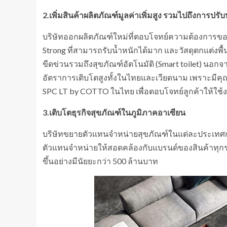
2.เพิ่มสินค้าผลิตภัณฑ์มูลค่าเพิ่มสูง รวมไปถึงการปรั
บริษัทออกผลิตภัณฑ์ใหม่ที่ตอบโจทย์ความต้องการของลูก
Strong ที่สามารถรับน้ำหนักได้มาก และวัสดุตกแต่งพื้
ขีดข่วนรวมถึงสุขภัณฑ์อัตโนมัติ (Smart toilet) นอกจา
อัตราการเติบโตสูงทั้งในไทยและเวียดนาม เพราะมีคุณสม
SPC LT by COTTO ในไทย เพื่อตอบโจทย์ลูกค้าให้ใช้
3.เติบโตธุรกิจสุขภัณฑ์ในภูมิภาคอาเซียน
บริษัทขยายตัวแทนจำหน่ายสุขภัณฑ์ในแต่ละประเทศกว่า 
ตัวแทนจำหน่ายให้สอดคล้องกับแบรนด์ของสินค้าทุกร
ขึ้นอย่างมีนัยยะกว่า 500 ล้านบาท