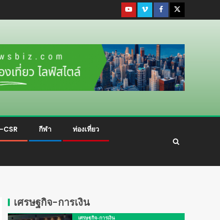
ม-CSR
กีฬา
ท่องเที่ยว
เศรษฐกิจ-การเงิน
เศรษฐกิจ-การเงิน