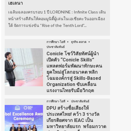
เฮเลนา
เฉลิมฉลองครบรอบ 1 ปี LORDNINE : Infinite Class เดิน
หน้าสร้างสีสันให้คอมมูนิตี้ผู้เล่นในเอเชียตะวันออกเฉียง
ใต้ จัดการแข่งขัน “Rise of the Tenth Lord”...
การศึกษา-ไอที
ธุรกิจ-ตลาด
ประชาสัมพันธ์
Conicle โชว์วิสัยทัศน์ผู้นำ
เปิดตัว “Conicle Skills”
แพลตฟอร์มพัฒนาทักษะคน
ยุคใหม่สู่โลกอนาคต พลิก
โฉมองค์กรสู่ Skills-Based
Organization ขับเคลื่อน
แรงงานไทยรับมือวิกฤต
การศึกษา-ไอที
ประชาสัมพันธ์
DPU สร้างชื่อเสียงให้
ประเทศไทย! คว้า 3 รางวัล
เกียรติยศจาก IEAC เป็น
มหาวิทยาลัยแรก พร้อมกวาด