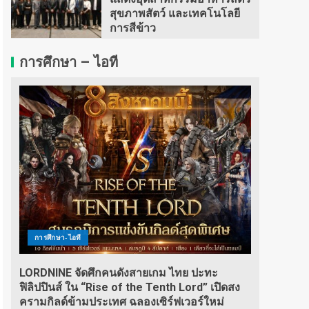
สุขภาพสัตว์ และเทคโนโลยี
การสีข้าว
การศึกษา – ไอที
การศึกษา-ไอที
LORDNINE จัดศึกคนดังสายเกม ไทย ปะทะ
ฟิลิปปินส์ ใน “Rise of the Tenth Lord” เปิดสง
ครามกิลด์ข้ามประเทศ ฉลองเซิร์ฟเวอร์ใหม่