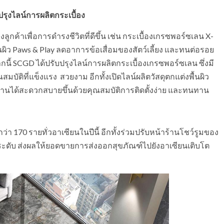
บปรุงไลน์การผลิตกระเบื้อง
ค้าเพื่อการดำรงชีวิตที่ดีขึ้น เช่น กระเบื้องเกรซพอร์ซเลน X-
นผิว Paws & Play ลดอาการข้อเสื่อมของสัตว์เลี้ยง และทนต่อรอย
กนี้ SCGD ได้ปรับปรุงไลน์การผลิตกระเบื้องเกรซพอร์ซเลน ซึ่งมี
บัติที่แข็งแรง สวยงาม อีกทั้งเปิดไลน์ผลิตวัสดุตกแต่งพื้นผิว
งานได้สะดวกสบายขึ้นด้วยคุณสมบัติการติดตั้งง่าย และทนทาน
170 รายทั่วอาเซียนในปีนี้ อีกทั้งร่วมปรับหน้าร้านโชว์รูมของ
ะดับ ส่งผลให้ยอดขายการส่งออกสุขภัณฑ์ไปยังอาเซียนเติบโต