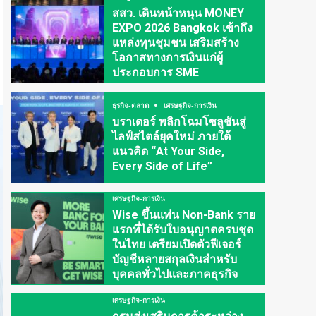
สสว. เดินหน้าหนุน MONEY
EXPO 2026 Bangkok เข้าถึง
แหล่งทุนชุมชน เสริมสร้าง
โอกาสทางการเงินแก่ผู้
ประกอบการ SME
ธุรกิจ-ตลาด
เศรษฐกิจ-การเงิน
บราเดอร์ พลิกโฉมโซลูชันสู่
ไลฟ์สไตล์ยุคใหม่ ภายใต้
แนวคิด “At Your Side,
Every Side of Life”
เศรษฐกิจ-การเงิน
Wise ขึ้นแท่น Non-Bank ราย
แรกที่ได้รับใบอนุญาตครบชุด
ในไทย เตรียมเปิดตัวฟีเจอร์
บัญชีหลายสกุลเงินสำหรับ
บุคคลทั่วไปและภาคธุรกิจ
เศรษฐกิจ-การเงิน