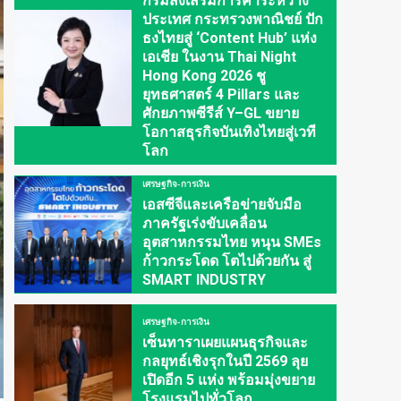
กรมส่งเสริมการค้าระหว่าง
ประเทศ กระทรวงพาณิชย์ ปัก
ธงไทยสู่ ‘Content Hub’ แห่ง
เอเชีย ในงาน Thai Night
Hong Kong 2026 ชู
ยุทธศาสตร์ 4 Pillars และ
ศักยภาพซีรีส์ Y–GL ขยาย
โอกาสธุรกิจบันเทิงไทยสู่เวที
โลก
เศรษฐกิจ-การเงิน
เอสซีจีและเครือข่ายจับมือ
ภาครัฐเร่งขับเคลื่อน
อุตสาหกรรมไทย หนุน SMEs
ก้าวกระโดด โตไปด้วยกัน สู่
SMART INDUSTRY
เศรษฐกิจ-การเงิน
เซ็นทาราเผยแผนธุรกิจและ
กลยุทธ์เชิงรุกในปี 2569 ลุย
เปิดอีก 5 แห่ง พร้อมมุ่งขยาย
โรงแรมไปทั่วโลก