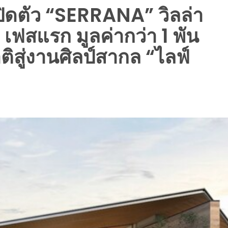
ิดตัว “SERRANA” วิลล่า
” เฟสแรก มูลค่ากว่า 1 พัน
ิสู่งานศิลป์สากล “ไลฟ์