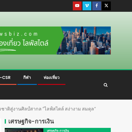
ม-CSR
กีฬา
ท่องเที่ยว
มชาติสู่งานศิลป์สากล “ไลฟ์สไตล์ สง่างาม สมดุล”
เศรษฐกิจ-การเงิน
เศรษฐกิจ-การเงิน