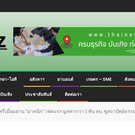
กษา-ไอที
อสังหาฯ
ยานยนต์
เกษตร – SME
สังค
บันเทิง
ประชาสัมพันธ์
ติดต่อเรา
ีเมี่ยมย่าน “ม่าหนิก” เฟสแรก มูลค่ากว่า 1 พัน ลบ. ชูสถาปัตย์ธรร