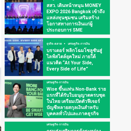
สสว. เดินหน้าหนุน MONEY
EXPO 2026 Bangkok เข้าถึง
แหล่งทุนชุมชน เสริมสร้าง
โอกาสทางการเงินแก่ผู้
ประกอบการ SME
ธุรกิจ-ตลาด
เศรษฐกิจ-การเงิน
บราเดอร์ พลิกโฉมโซลูชันสู่
ไลฟ์สไตล์ยุคใหม่ ภายใต้
แนวคิด “At Your Side,
Every Side of Life”
เศรษฐกิจ-การเงิน
Wise ขึ้นแท่น Non-Bank ราย
แรกที่ได้รับใบอนุญาตครบชุด
ในไทย เตรียมเปิดตัวฟีเจอร์
บัญชีหลายสกุลเงินสำหรับ
บุคคลทั่วไปและภาคธุรกิจ
เศรษฐกิจ-การเงิน