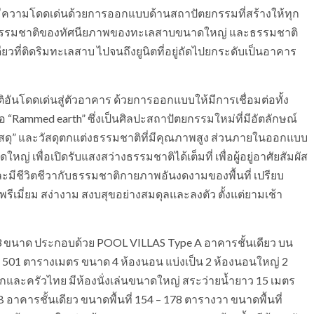
ามโดดเด่นด้วยการออกแบบด้านสถาปัตยกรรมที่สร้างให้ทุก
ป็นธรรมชาติของทัศนียภาพของทะเลสาบขนาดใหญ่ และธรรมชาติ
ยวที่ติดริมทะเลสาบ ไปจนถึงยูนิตที่อยู่ถัดไปยกระดับเป็นอาคาร
ิอันโดดเด่นสู่ตัวอาคาร ด้วยการออกแบบให้มีการเชื่อมต่อทั้ง
Rammed earth” ซึ่งเป็นศิลปะสถาปัตยกรรมใหม่ที่มีอัตลักษณ์
สดุ” และวัสดุตกแต่งธรรมชาติที่มีคุณภาพสูง ส่วนภายในออกแบบ
 เพื่อเปิดรับแสงสว่างธรรมชาติได้เต็มที่ เพื่อผู้อยู่อาศัยสัมผัส
ะมีชีวิตชีวากับธรรมชาติกายภาพอันงดงามของพื้นที่ เปรียบ
รีเมี่ยม สง่างาม สงบสุขอย่างสมดุลและลงตัว ตั้งแต่ยามเช้า
นาด ประกอบด้วย POOL VILLAS Type A อาคารชั้นเดียว บน
ม 501 ตารางเมตร ขนาด 4 ห้องนอน แบ่งเป็น 2 ห้องนอนใหญ่ 2
กและครัวไทย มีห้องนั่งเล่นขนาดใหญ่ สระว่ายน้ำยาว 15 เมตร
 อาคารชั้นเดียว ขนาดพื้นที่ 154 – 178 ตารางวา ขนาดพื้นที่