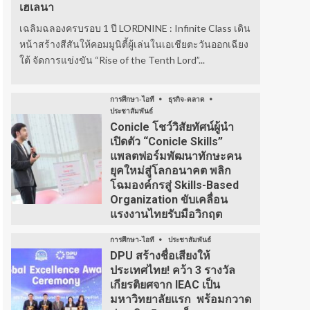
เฮเลนา
เฉลิมฉลองครบรอบ 1 ปี LORDNINE : Infinite Class เดิน
หน้าสร้างสีสันให้คอมมูนิตี้ผู้เล่นในเอเชียตะวันออกเฉียง
ใต้ จัดการแข่งขัน “Rise of the Tenth Lord”...
การศึกษา-ไอที
ธุรกิจ-ตลาด
ประชาสัมพันธ์
Conicle โชว์วิสัยทัศน์ผู้นำ
เปิดตัว “Conicle Skills”
แพลตฟอร์มพัฒนาทักษะคน
ยุคใหม่สู่โลกอนาคต พลิก
โฉมองค์กรสู่ Skills-Based
Organization ขับเคลื่อน
แรงงานไทยรับมือวิกฤต
การศึกษา-ไอที
ประชาสัมพันธ์
DPU สร้างชื่อเสียงให้
ประเทศไทย! คว้า 3 รางวัล
เกียรติยศจาก IEAC เป็น
มหาวิทยาลัยแรก พร้อมกวาด