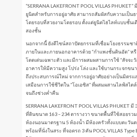
“SERRANA LAKEFRONT POOL VILLAS PHUKET” มีคว
ยูนิตสำหรับการอยู่อาศัย สามารถสัมผัสกับความเ
โดยรอบที่สวยงามโดยรอบ ตั้งแต่ยูนิตไฮไลท์แบบชั้นเดี
สองชั้น
นอกจากนี้ ยังดีไซน์สถาปัตยกรรมที่เชื่อมโยงธรรมชาต
ภายในและภายนอกอาคารด้วย “กำแพงชั้นดินอัด” หรือ “
โดดเด่นเฉพาะตัว และมีการผสมผสานการใช้ “สัจจะวั
อาคารให้มีความสูง โปร่ง โล่ง และใช้บานกระจกขนาดใหญ่
ถึงประสบการณ์ใหม่ จากการอยู่อาศัยอย่างเป็นมิตรแล
เสมือนการใช้ชีวิตใน “โอเอซิส” ที่ผสมผสานไลฟ์สไตล์พ
จนถึงช่วงค่ำคืน
SERRANA LAKEFRONT POOL VILLAS PHUKET มี 3 ข
ที่ดินขนาด 163 – 234 ตารางวา ขนาดพื้นที่ใช้สอยรว
ห้องนอนมาตรฐาน 5 ห้องน้ำ มีห้องครัวทั้งแบบตะวันต
พร้อมที่นั่งในสระ ที่จอดรถ 3 คัน POOL VILLAS Type B