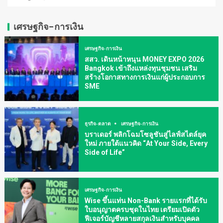
เศรษฐกิจ-การเงิน
เศรษฐกิจ-การเงิน
สสว. เดินหน้าหนุน MONEY EXPO 2026
Bangkok เข้าถึงแหล่งทุนชุมชน เสริม
สร้างโอกาสทางการเงินแก่ผู้ประกอบการ
SME
ธุรกิจ-ตลาด
เศรษฐกิจ-การเงิน
บราเดอร์ พลิกโฉมโซลูชันสู่ไลฟ์สไตล์ยุค
ใหม่ ภายใต้แนวคิด “At Your Side, Every
Side of Life”
เศรษฐกิจ-การเงิน
Wise ขึ้นแท่น Non-Bank รายแรกที่ได้รับ
ใบอนุญาตครบชุดในไทย เตรียมเปิดตัว
ฟีเจอร์บัญชีหลายสกุลเงินสำหรับบุคคล