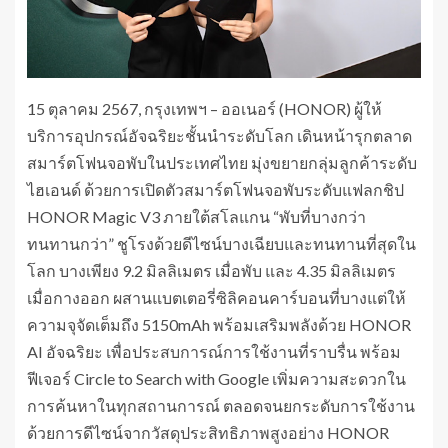
15 ตุลาคม 2567, กรุงเทพฯ – ออเนอร์ (HONOR) ผู้ให้
บริการอุปกรณ์อัจฉริยะชั้นนำระดับโลก เดินหน้ารุกตลาด
สมาร์ตโฟนจอพับในประเทศไทย มุ่งขยายกลุ่มลูกค้าระดับ
ไฮเอนด์ ด้วยการเปิดตัวสมาร์ตโฟนจอพับระดับแฟลกชิป
HONOR Magic V3 ภายใต้สโลแกน “พับที่บางกว่า
ทนทานกว่า” ชูโรงด้วยดีไซน์บางเฉียบและทนทานที่สุดใน
โลก บางเพียง 9.2 มิลลิเมตร เมื่อพับ และ 4.35 มิลลิเมตร
เมื่อกางออก ผสานแบตเตอรี่ซิลิคอนคาร์บอนที่บางแต่ให้
ความจุจัดเต็มถึง 5150mAh พร้อมเสริมพลังด้วย HONOR
AI อัจฉริยะ เพื่อประสบการณ์การใช้งานที่ราบรื่น พร้อม
ฟีเจอร์ Circle to Search with Google เพิ่มความสะดวกใน
การค้นหาในทุกสถานการณ์ ตลอดจนยกระดับการใช้งาน
ด้วยการดีไซน์จากวัสดุประสิทธิภาพสูงอย่าง HONOR