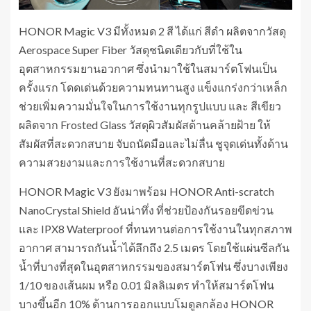
HONOR Magic V3 มีทั้งหมด 2 สี ได้แก่ สีดำ ผลิตจากวัสดุ
Aerospace Super Fiber วัสดุชนิดเดียวกับที่ใช้ใน
อุตสาหกรรมยานอวกาศ ซึ่งนำมาใช้ในสมาร์ตโฟนเป็น
ครั้งแรก โดดเด่นด้วยความทนทานสูง แข็งแกร่งกว่าเหล็ก
ช่วยเพิ่มความมั่นใจในการใช้งานทุกรูปแบบ และ สีเขียว
ผลิตจาก Frosted Glass วัสดุผิวสัมผัสด้านคล้ายฝ้าย ให้
สัมผัสที่สะดวกสบาย จับถนัดมือและไม่ลื่น ชูจุดเด่นทั้งด้าน
ความสวยงามและการใช้งานที่สะดวกสบาย
HONOR Magic V3 ยังมาพร้อม HONOR Anti-scratch
NanoCrystal Shield อันน่าทึ่ง ที่ช่วยป้องกันรอยขีดข่วน
และ IPX8 Waterproof ที่ทนทานต่อการใช้งานในทุกสภาพ
อากาศ สามารถกันน้ำได้ลึกถึง 2.5 เมตร โดยใช้แผ่นซีลกัน
น้ำที่บางที่สุดในอุตสาหกรรมของสมาร์ตโฟน ซึ่งบางเพียง
1/10 ของเส้นผม หรือ 0.01 มิลลิเมตร ทำให้สมาร์ตโฟน
บางขึ้นอีก 10% ด้านการออกแบบโมดูลกล้อง HONOR