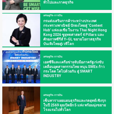
ทั่วไปและภาคธุรกิจ
เศรษฐกิจ-การเงิน
กรมส่งเสริมการค้าระหว่างประเทศ
กระทรวงพาณิชย์ ปักธงไทยสู่ ‘Content
Hub’ แห่งเอเชีย ในงาน Thai Night Hong
Kong 2026 ชูยุทธศาสตร์ 4 Pillars และ
ศักยภาพซีรีส์ Y–GL ขยายโอกาสธุรกิจ
บันเทิงไทยสู่เวทีโลก
เศรษฐกิจ-การเงิน
เอสซีจีและเครือข่ายจับมือภาครัฐเร่งขับ
เคลื่อนอุตสาหกรรมไทย หนุน SMEs ก้าว
กระโดด โตไปด้วยกัน สู่ SMART
INDUSTRY
เศรษฐกิจ-การเงิน
เซ็นทาราเผยแผนธุรกิจและกลยุทธ์เชิงรุก
ในปี 2569 ลุยเปิดอีก 5 แห่ง พร้อมมุ่งขยาย
โรงแรมไปทั่วโลก