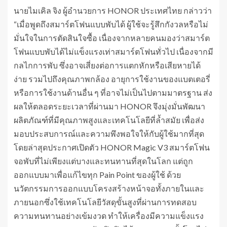
นายไมเคิล จิง ผู้อำนวยการ HONOR ประเทศไทย กล่าวว่า
“เมื่อพูดถึงสมาร์ตโฟนแบบพับได้ ผู้ใช้จะรู้สึกกังวลหรือไม่
มั่นใจในการตัดสินใจซื้อ เนื่องจากหลายคนมองว่าสมาร์ต
โฟนแบบพับได้ไม่แข็งแรงเท่าสมาร์ตโฟนทั่วไป เนื่องจากมี
กลไกการพับ ซึ่งอาจเสี่ยงต่อการแตกหักหรือเสียหายได้
ง่าย รวมไปถึงคุณภาพกล้อง อายุการใช้งานของแบตเตอรี่
หรือการใช้งานด้านอื่น ๆ ที่อาจไม่เป็นไปตามมาตรฐาน ส่ง
ผลให้ตลอดระยะเวลาที่ผ่านมา HONOR จึงมุ่งมั่นพัฒนา
ผลิตภัณฑ์ที่มีคุณภาพสูงและเทคโนโลยีที่ล้ำสมัย เพื่อส่ง
มอบประสบการณ์และความพึงพอใจให้กับผู้ใช้มากที่สุด
โดยล่าสุดประกาศเปิดตัว HONOR Magic V3 สมาร์ตโฟน
จอพับที่ไม่เพียงแต่บางและทนทานที่สุดในโลก แต่ถูก
ออกแบบมาเพื่อแก้ไขทุก Pain Point ของผู้ใช้ ด้วย
นวัตกรรมการออกแบบโครงสร้างหน้าจอทั้งภายในและ
ภายนอกซึ่งใช้เทคโนโลยีวัสดุขั้นสูงที่ผ่านการทดสอบ
ความทนทานอย่างเข้มงวด ทำให้เครื่องมีความแข็งแรง