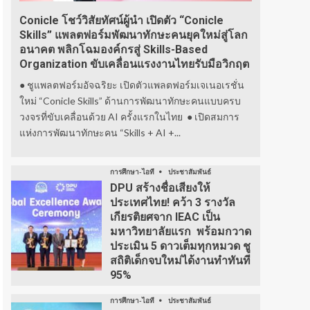
Conicle โชว์วิสัยทัศน์ผู้นำ เปิดตัว “Conicle
Skills” แพลตฟอร์มพัฒนาทักษะคนยุคใหม่สู่โลก
อนาคต พลิกโฉมองค์กรสู่ Skills-Based
Organization ขับเคลื่อนแรงงานไทยรับมือวิกฤต
● ชูแพลตฟอร์มอัจฉริยะ เปิดตัวแพลตฟอร์มเจเนอเรชั่น
ใหม่ “Conicle Skills” ด้านการพัฒนาทักษะคนแบบครบ
วงจรที่ขับเคลื่อนด้วย AI ครั้งแรกในไทย ● เปิดสมการ
แห่งการพัฒนาทักษะคน “Skills + AI +...
การศึกษา-ไอที
ประชาสัมพันธ์
DPU สร้างชื่อเสียงให้
ประเทศไทย! คว้า 3 รางวัล
เกียรติยศจาก IEAC เป็น
มหาวิทยาลัยแรก พร้อมกวาด
ประเมิน 5 ดาวเต็มทุกหมวด ชู
สถิติเด็กจบใหม่ได้งานทำทันที
95%
การศึกษา-ไอที
ประชาสัมพันธ์