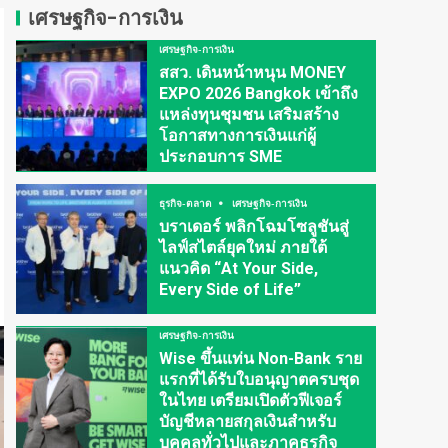
เศรษฐกิจ-การเงิน
เศรษฐกิจ-การเงิน
สสว. เดินหน้าหนุน MONEY
EXPO 2026 Bangkok เข้าถึง
แหล่งทุนชุมชน เสริมสร้าง
โอกาสทางการเงินแก่ผู้
ประกอบการ SME
ธุรกิจ-ตลาด
เศรษฐกิจ-การเงิน
บราเดอร์ พลิกโฉมโซลูชันสู่
ไลฟ์สไตล์ยุคใหม่ ภายใต้
แนวคิด “At Your Side,
Every Side of Life”
เศรษฐกิจ-การเงิน
Wise ขึ้นแท่น Non-Bank ราย
แรกที่ได้รับใบอนุญาตครบชุด
ในไทย เตรียมเปิดตัวฟีเจอร์
บัญชีหลายสกุลเงินสำหรับ
บุคคลทั่วไปและภาคธุรกิจ