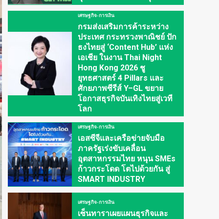
เศรษฐกิจ-การเงิน
กรมส่งเสริมการค้าระหว่าง
ประเทศ กระทรวงพาณิชย์ ปัก
ธงไทยสู่ ‘Content Hub’ แห่ง
เอเชีย ในงาน Thai Night
Hong Kong 2026 ชู
ยุทธศาสตร์ 4 Pillars และ
ศักยภาพซีรีส์ Y–GL ขยาย
โอกาสธุรกิจบันเทิงไทยสู่เวที
โลก
เศรษฐกิจ-การเงิน
เอสซีจีและเครือข่ายจับมือ
ภาครัฐเร่งขับเคลื่อน
อุตสาหกรรมไทย หนุน SMEs
ก้าวกระโดด โตไปด้วยกัน สู่
SMART INDUSTRY
เศรษฐกิจ-การเงิน
เซ็นทาราเผยแผนธุรกิจและ