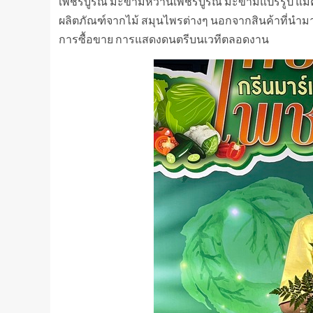
เพชรบูรณ์ มะขามหวานเพชรบูรณ์ มะขามแปรรูป แมคคาเ
ผลิตภัณฑ์จากไม้ สมุนไพรต่างๆ นอกจากสินค้าที่นำ
การซื้อขาย การแสดงดนตรีบนเวทีตลอดงาน