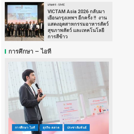
เกษตร - SME
VICTAM Asia 2026 กลับมา
เยือนกรุงเทพฯ อีกครั้ง !! งาน
แสดงอุตสาหกรรมอาหารสัตว์
สุขภาพสัตว์ และเทคโนโลยี
การสีข้าว
การศึกษา – ไอที
การศึกษา-ไอที
ธุรกิจ-ตลาด
ประชาสัมพันธ์