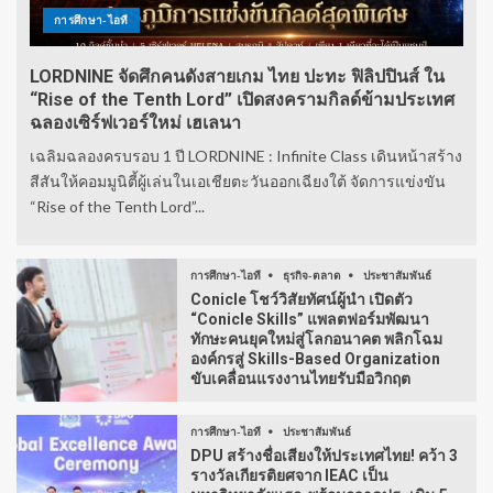
การศึกษา-ไอที
LORDNINE จัดศึกคนดังสายเกม ไทย ปะทะ ฟิลิปปินส์ ใน
“Rise of the Tenth Lord” เปิดสงครามกิลด์ข้ามประเทศ
ฉลองเซิร์ฟเวอร์ใหม่ เฮเลนา
เฉลิมฉลองครบรอบ 1 ปี LORDNINE : Infinite Class เดินหน้าสร้าง
สีสันให้คอมมูนิตี้ผู้เล่นในเอเชียตะวันออกเฉียงใต้ จัดการแข่งขัน
“Rise of the Tenth Lord”...
การศึกษา-ไอที
ธุรกิจ-ตลาด
ประชาสัมพันธ์
Conicle โชว์วิสัยทัศน์ผู้นำ เปิดตัว
“Conicle Skills” แพลตฟอร์มพัฒนา
ทักษะคนยุคใหม่สู่โลกอนาคต พลิกโฉม
องค์กรสู่ Skills-Based Organization
ขับเคลื่อนแรงงานไทยรับมือวิกฤต
การศึกษา-ไอที
ประชาสัมพันธ์
DPU สร้างชื่อเสียงให้ประเทศไทย! คว้า 3
รางวัลเกียรติยศจาก IEAC เป็น