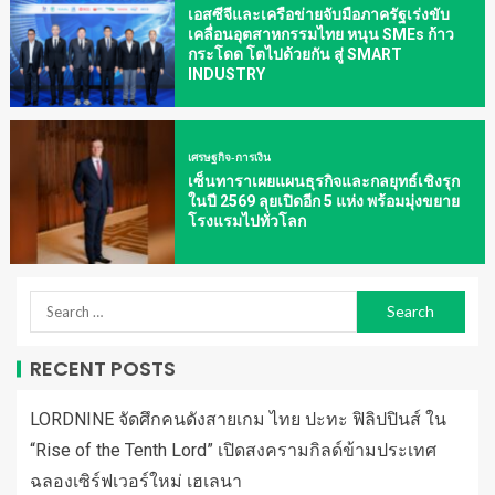
เอสซีจีและเครือข่ายจับมือภาครัฐเร่งขับ
เคลื่อนอุตสาหกรรมไทย หนุน SMEs ก้าว
กระโดด โตไปด้วยกัน สู่ SMART
INDUSTRY
เศรษฐกิจ-การเงิน
เซ็นทาราเผยแผนธุรกิจและกลยุทธ์เชิงรุก
ในปี 2569 ลุยเปิดอีก 5 แห่ง พร้อมมุ่งขยาย
โรงแรมไปทั่วโลก
RECENT POSTS
LORDNINE จัดศึกคนดังสายเกม ไทย ปะทะ ฟิลิปปินส์ ใน
“Rise of the Tenth Lord” เปิดสงครามกิลด์ข้ามประเทศ
ฉลองเซิร์ฟเวอร์ใหม่ เฮเลนา