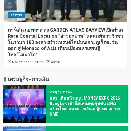
อสังหาฯ
การ์เด้น แอทลาส ส่ง GARDEN ATLAS BAYVIEWเปิดทำเล
Rare Coastal Location “อ่าวมะขาม” แหลมพันวา วิวพา
โนรามา 180 องศา สร้างเทรนด์ใหม่บนเกาะภูเก็ตตะวัน
ออก สู่ Monaco of Asia เทียบเมืองมหาเศรษฐี
โลก“โมนาโก”
November 11, 2025
admin
เศรษฐกิจ-การเงิน
เศรษฐกิจ-การเงิน
สสว. เดินหน้าหนุน MONEY EXPO 2026
Bangkok เข้าถึงแหล่งทุนชุมชน เสริม
สร้างโอกาสทางการเงินแก่ผู้ประกอบการ
SME