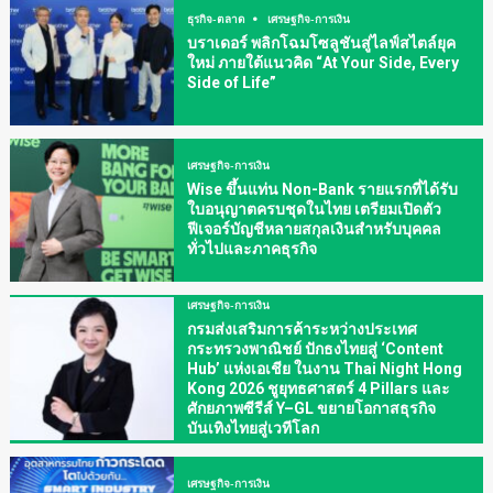
ธุรกิจ-ตลาด
เศรษฐกิจ-การเงิน
บราเดอร์ พลิกโฉมโซลูชันสู่ไลฟ์สไตล์ยุค
ใหม่ ภายใต้แนวคิด “At Your Side, Every
Side of Life”
เศรษฐกิจ-การเงิน
Wise ขึ้นแท่น Non-Bank รายแรกที่ได้รับ
ใบอนุญาตครบชุดในไทย เตรียมเปิดตัว
ฟีเจอร์บัญชีหลายสกุลเงินสำหรับบุคคล
ทั่วไปและภาคธุรกิจ
เศรษฐกิจ-การเงิน
กรมส่งเสริมการค้าระหว่างประเทศ
กระทรวงพาณิชย์ ปักธงไทยสู่ ‘Content
Hub’ แห่งเอเชีย ในงาน Thai Night Hong
Kong 2026 ชูยุทธศาสตร์ 4 Pillars และ
ศักยภาพซีรีส์ Y–GL ขยายโอกาสธุรกิจ
บันเทิงไทยสู่เวทีโลก
เศรษฐกิจ-การเงิน