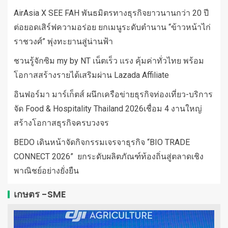
AirAsia X SEE FAH พันธมิตรทางธุรกิจยาวนานกว่า 20 ปี
ต่อยอดเสิร์ฟความอร่อย ยกเมนูระดับตำนาน “ข้าวหน้าไก่
ราชวงศ์” พุ่งทะยานสู่น่านฟ้า
ชวนรู้จักซิม my by NT เน็ตเร็ว แรง คุ้มค่าทั่วไทย พร้อม
โอกาสสร้างรายได้เสริมผ่าน Lazada Affiliate
อินฟอร์มา มาร์เก็ตส์ ผนึกเครือข่ายธุรกิจท่องเที่ยว-บริการ
จัด Food & Hospitality Thailand 2026เชื่อม 4 งานใหญ่
สร้างโอกาสธุรกิจครบวงจร
BEDO เดินหน้าจัดกิจกรรมเจรจาธุรกิจ “BIO TRADE
CONNECT 2026” ยกระดับผลิตภัณฑ์ท้องถิ่นสู่ตลาดเชิง
พาณิชย์อย่างยั่งยืน
เกษตร -SME