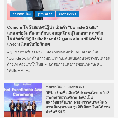
การศึกษา-ไอที
ธุรกิจ-ตลาด
ประชาสัมพันธ์
Conicle โชว์วิสัยทัศน์ผู้นำ เปิดตัว “Conicle Skills”
แพลตฟอร์มพัฒนาทักษะคนยุคใหม่สู่โลกอนาคต พลิก
โฉมองค์กรสู่ Skills-Based Organization ขับเคลื่อน
แรงงานไทยรับมือวิกฤต
● ชูแพลตฟอร์มอัจฉริยะ เปิดตัวแพลตฟอร์มเจเนอเรชั่นใหม่
“Conicle Skills” ด้านการพัฒนาทักษะคนแบบครบวงจรที่ขับเคลื่อน
ด้วย AI ครั้งแรกในไทย ● เปิดสมการแห่งการพัฒนาทักษะคน
“Skills + AI +...
การศึกษา-ไอที
ประชาสัมพันธ์
DPU สร้างชื่อเสียงให้ประเทศไทย! คว้า 3
รางวัลเกียรติยศจาก IEAC เป็น
มหาวิทยาลัยแรก พร้อมกวาดประเมิน 5
ดาวเต็มทุกหมวด ชูสถิติเด็กจบใหม่ได้งาน
ทำทันที 95%