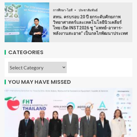
การศึกษา-ไอที
ประชาสัมพันธ์
สทน. ครบรอบ 20 ปี ยกระดับศักยภาพ
วิทยาศาสตร์และเทคโนโลยีนิวเคลียร์
ไทย เปิด INST2026 ชู “แพทย์-อาหาร-
พลังงานสะอาด” เป็นกลไกพัฒนาประเทศ
CATEGORIES
YOU MAY HAVE MISSED