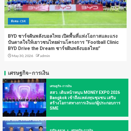
สังคม-CSR
BYD ชาร์จฝันพลังบอลไทย เปิดพื้นที่แห่งโอกาสและแรง
บันดาลใจให้เยาวชนไทยผ่านโครงการ “Football Clinic
BYD Drive the Dream ชาร์จฝันพลังบอลไทย”
May 30, 2026
admin
เศรษฐกิจ-การเงิน
เศรษฐกิจ-การเงิน
สสว. เดินหน้าหนุน MONEY EXPO 2026
Bangkok เข้าถึงแหล่งทุนชุมชน เสริม
สร้างโอกาสทางการเงินแก่ผู้ประกอบการ
SME
ธุรกิจ-ตลาด
เศรษฐกิจ-การเงิน