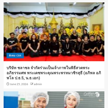
สังคม-CSR
บริษัท ชลาชล จำกัดร่วมเป็นเจ้าภาพในพิธีสวดพระ
อภิธรรมศพ พระเดชพระคุณพระพรหมวชิรสุธี (อภิพล อภิ
พโล ป.ธ.5, น.ธ.เอก)
June 25, 2026
admin