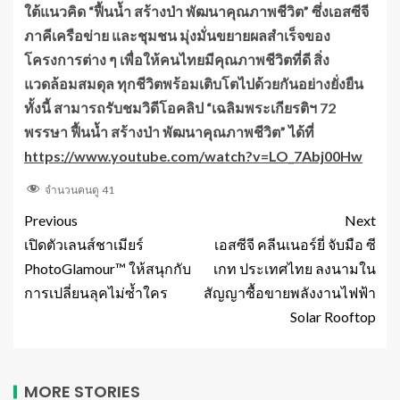
ใต้แนวคิด “ฟื้นน้ำ สร้างป่า พัฒนาคุณภาพชีวิต” ซึ่งเอสซีจี
ภาคีเครือข่าย และชุมชน มุ่งมั่นขยายผลสำเร็จของ
โครงการต่าง ๆ เพื่อให้คนไทยมีคุณภาพชีวิตที่ดี สิ่ง
แวดล้อมสมดุล ทุกชีวิตพร้อมเติบโตไปด้วยกันอย่างยั่งยืน
ทั้งนี้ สามารถรับชมวิดีโอคลิป “เฉลิมพระเกียรติฯ
72
พรรษา ฟื้นน้ำ สร้างป่า พัฒนาคุณภาพชีวิต” ได้ที่
https://www.youtube.com/watch?v=LO_
7
Abj
00
Hw
จำนวนคนดู
41
Previous
Next
เปิดตัวเลนส์ชาเมียร์
เอสซีจี คลีนเนอร์ยี่ จับมือ ซี
PhotoGlamour™ ให้สนุกกับ
เกท ประเทศไทย ลงนามใน
การเปลี่ยนลุคไม่ซ้ำใคร
สัญญาซื้อขายพลังงานไฟฟ้า
Solar Rooftop
MORE STORIES