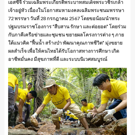
เอสซีจี ร่วมเฉลิมพระเกียรติพระบาทสมเด็จพระวชิรเกล้า
เจ้าอยู่หัว เนื่องในโอกาสมหามงคลเฉลิมพระชนมพรรษา
72 พรรษา วันที่ 28 กรกฎาคม 2567 โดยขอน้อมนำพระ
ปฐมบรมราชโองการ “สืบสาน รักษา และต่อยอด” โดยร่วม
กับภาคีเครือข่ายและชุมชน ขยายผลโครงการต่าง ๆ ภาย
ใต้แนวคิด “ฟื้นน้ำ สร้างป่า พัฒนาคุณภาพชีวิต” มุ่งขยาย
ผลสำเร็จ เพื่อให้คนไทยได้รับโอกาสทางการศึกษา เกิด
อาชีพมั่นคง มีสุขภาพที่ดี และระบบนิเวศสมบูรณ์