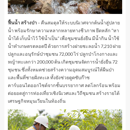
ฟื้นน้ำ สร้างป่า
– คืนสมดุลให้ระบบนิเวศจากต้นน้ำสู่ปลาย
น้ำ พร้อมรักษาความหลากหลายทางชีวภาพ ยึดหลัก “หา
น้ำได้ เก็บน้ำไว้ ใช้น้ำเป็น” เพื่อชุมชนยั่งยืน มีน้ำกิน น้ำใช้
น้ำทำเกษตรตลอดปี ด้วยการสร้างฝายชะลอน้ำ 7,210 ฝาย
ปลูกและอนุรักษ์ป่าชุมชน 72,000 ไร่ ปลูกป่าโกงกางและ
หญ้าทะเลกว่า 200,000 ต้น เกิดชุมชนจัดการน้ำยั่งยืน 72
ชุมชน ซึ่งทั้งหมดช่วยสร้างความอุดมสมบูรณ์ให้ผืนป่า
และพื้นที่ชายฝั่งทะเล ทั้งยังช่วยดูดซับก๊าซ
คาร์บอนไดออกไซด์จากชั้นบรรยากาศ ลดโลกร้อน พร้อม
ต่อยอดสู่การท่องเที่ยวเชิงนิเวศและวิถีชุมชน สร้างรายได้
เศรษฐกิจหมุนเวียนในท้องถิ่น