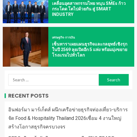
เคลื่อนอุตสาหกรรมไทย หนุน SMEs ก้าว
กระโดด โตไปด้วยกัน สู่ SMART
INDUSTRY
เศรษฐกิจ-การเงิน
เซ็นทาราเผยแผนธุรกิจและกลยุทธ์เชิงรุก
ในปี 2569 ลุยเปิดอีก 5 แห่ง พร้อมมุ่งขยาย
โรงแรมไปทั่วโลก
RECENT POSTS
อินฟอร์มา มาร์เก็ตส์ ผนึกเครือข่ายธุรกิจท่องเที่ยว-บริการ
จัด Food & Hospitality Thailand 2026เชื่อม 4 งานใหญ่
สร้างโอกาสธุรกิจครบวงจร