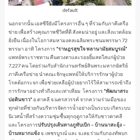
default
นอกจากนั้น เอสซีจียังมีโครงการอื่น ๆ ที่ร่วมกับภาคีเครือ
ข่าย เพื่อสร้างคุณภาพชีวิตที่ดี สังคมน่าอยู่ และสิ่งแวดล้อม
ยั่งยืน เนื่องในโอกาสมหามงคลเฉลิมพระชนมพรรษา 72
พรรษา อาทิ โครงการ
“ราษฎรสุขใจ พลานามัยสมบูรณ์”
แพทย์พระราชทาน คืนดวงตาและรอยยิ้มสดใสแก่ผู้ป่วย
7,227 คน โดยร่วมกับสำนักงานทรัพย์สินพระมหากษัตริย์
ภาคีเครือข่าย นำคณะจักษุแพทย์ให้บริการรักษาผู้ป่วย
โรคต้อกระจก เพื่อช่วยเหลือผู้ป่วยยากไร้ให้สามารถเข้าถึง
การรักษาอย่างทั่วถึงและเท่าเทียม โครงการ
“พัฒนาสระ
บ่อดินขาว”
อ.ตาคลี จ.นครสวรรค์ จากความร่วมมือของ
ทุกฝ่ายที่ช่วยกันบริหารจัดการน้ำอย่างเป็นระบบ เกิดระบบ
นิเวศน้ำที่สร้างความชุ่มชื้นทุกฤดูกาลให้กับชาวตาคลี
และโครงการ
ปรับปรุงเส้นทางภูทับเบิก – บ้านนาสะอุ้ง –
บ้านหมากแข้ง
จ. เพชรบูรณ์ และ จ.เลย ร่วมกับกองทัพบก