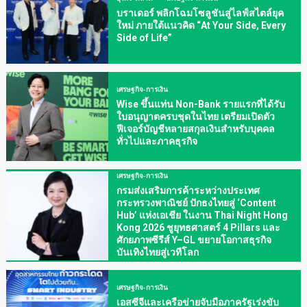
บราเดอร์ พลิกโฉมโซลูชันสู่ไลฟ์สไตล์ยุค
ใหม่ ภายใต้แนวคิด “At Your Side, Every
Side of Life”
เศรษฐกิจ-การเงิน
Wise ขึ้นแท่น Non-Bank รายแรกที่ได้รับ
ใบอนุญาตครบชุดในไทย เตรียมเปิดตัว
ฟีเจอร์บัญชีหลายสกุลเงินสำหรับบุคคล
ทั่วไปและภาคธุรกิจ
เศรษฐกิจ-การเงิน
กรมส่งเสริมการค้าระหว่างประเทศ
กระทรวงพาณิชย์ ปักธงไทยสู่ ‘Content
Hub’ แห่งเอเชีย ในงาน Thai Night Hong
Kong 2026 ชูยุทธศาสตร์ 4 Pillars และ
ศักยภาพซีรีส์ Y–GL ขยายโอกาสธุรกิจ
บันเทิงไทยสู่เวทีโลก
เศรษฐกิจ-การเงิน
เอสซีจีและเครือข่ายจับมือภาครัฐเร่งขับ