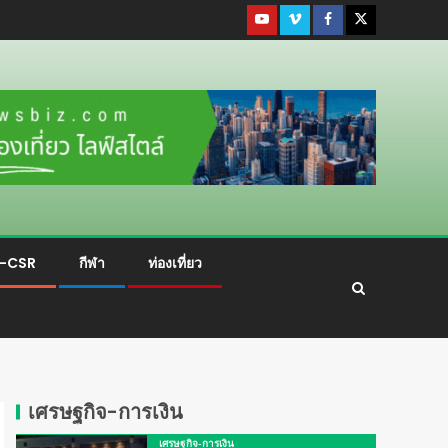
ม-CSR
กีฬา
ท่องเที่ยว
เศรษฐกิจ-การเงิน
เศรษฐกิจ-การเงิน