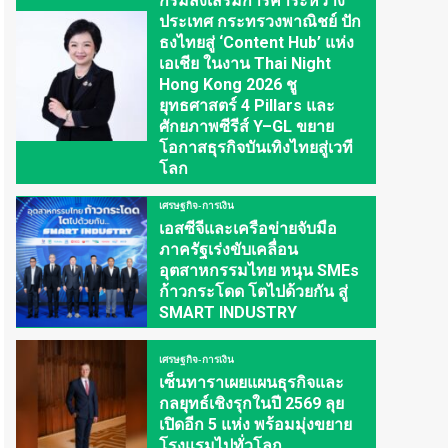
กรมส่งเสริมการค้าระหว่าง
ประเทศ กระทรวงพาณิชย์ ปัก
ธงไทยสู่ ‘Content Hub’ แห่ง
เอเชีย ในงาน Thai Night
Hong Kong 2026 ชู
ยุทธศาสตร์ 4 Pillars และ
ศักยภาพซีรีส์ Y–GL ขยาย
โอกาสธุรกิจบันเทิงไทยสู่เวที
โลก
เศรษฐกิจ-การเงิน
เอสซีจีและเครือข่ายจับมือ
ภาครัฐเร่งขับเคลื่อน
อุตสาหกรรมไทย หนุน SMEs
ก้าวกระโดด โตไปด้วยกัน สู่
SMART INDUSTRY
เศรษฐกิจ-การเงิน
เซ็นทาราเผยแผนธุรกิจและ
กลยุทธ์เชิงรุกในปี 2569 ลุย
เปิดอีก 5 แห่ง พร้อมมุ่งขยาย
โรงแรมไปทั่วโลก