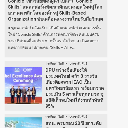
Conicle โชว์วิสัยทัศน์ผู้นำ เปิดตัว “Conicle
Skills” แพลตฟอร์มพัฒนาทักษะคนยุคใหม่สู่โลก
อนาคต พลิกโฉมองค์กรสู่ Skills-Based
Organization ขับเคลื่อนแรงงานไทยรับมือวิกฤต
● ชูแพลตฟอร์มอัจฉริยะ เปิดตัวแพลตฟอร์มเจเนอเรชั่น
ใหม่ “Conicle Skills” ด้านการพัฒนาทักษะคนแบบครบ
วงจรที่ขับเคลื่อนด้วย AI ครั้งแรกในไทย ● เปิดสมการ
แห่งการพัฒนาทักษะคน “Skills + AI +...
การศึกษา-ไอที
ประชาสัมพันธ์
DPU สร้างชื่อเสียงให้
ประเทศไทย! คว้า 3 รางวัล
เกียรติยศจาก IEAC เป็น
มหาวิทยาลัยแรก พร้อมกวาด
ประเมิน 5 ดาวเต็มทุกหมวด ชู
สถิติเด็กจบใหม่ได้งานทำทันที
95%
การศึกษา-ไอที
ประชาสัมพันธ์
สทน. ครบรอบ 20 ปี ยกระดับ