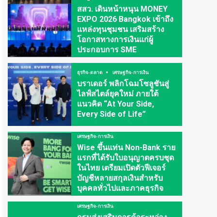
สสว. เดินหน้าหนุน MONEY
EXPO 2026 Bangkok เข้าถึง
แหล่งทุนชุมชน เสริมสร้าง
โอกาสทางการเงินแก่ผู้
ประกอบการ SME
ธุรกิจ-ตลาด
เศรษฐกิจ-การเงิน
บราเดอร์ พลิกโฉมโซลูชันสู่
ไลฟ์สไตล์ยุคใหม่ ภายใต้
แนวคิด “At Your Side,
Every Side of Life”
เศรษฐกิจ-การเงิน
Wise ขึ้นแท่น Non-Bank ราย
แรกที่ได้รับใบอนุญาตครบชุด
ในไทย เตรียมเปิดตัวฟีเจอร์
บัญชีหลายสกุลเงินสำหรับ
บุคคลทั่วไปและภาคธุรกิจ
เศรษฐกิจ-การเงิน