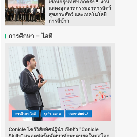
เยือนกรุงเทพฯ อีกครั้ง !! งาน
แสดงอุตสาหกรรมอาหารสัตว์
สุขภาพสัตว์ และเทคโนโลยี
การสีข้าว
การศึกษา – ไอที
การศึกษา-ไอที
ธุรกิจ-ตลาด
ประชาสัมพันธ์
Conicle โชว์วิสัยทัศน์ผู้นำ เปิดตัว “Conicle
Skills” แพลตฟอร์มพัฒนาทักษะคนยุคใหม่สู่โลก