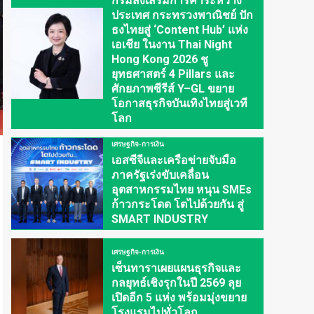
กรมส่งเสริมการค้าระหว่าง
ประเทศ กระทรวงพาณิชย์ ปัก
ธงไทยสู่ ‘Content Hub’ แห่ง
เอเชีย ในงาน Thai Night
Hong Kong 2026 ชู
ยุทธศาสตร์ 4 Pillars และ
ศักยภาพซีรีส์ Y–GL ขยาย
โอกาสธุรกิจบันเทิงไทยสู่เวที
โลก
เศรษฐกิจ-การเงิน
เอสซีจีและเครือข่ายจับมือ
ภาครัฐเร่งขับเคลื่อน
อุตสาหกรรมไทย หนุน SMEs
ก้าวกระโดด โตไปด้วยกัน สู่
SMART INDUSTRY
เศรษฐกิจ-การเงิน
เซ็นทาราเผยแผนธุรกิจและ
กลยุทธ์เชิงรุกในปี 2569 ลุย
เปิดอีก 5 แห่ง พร้อมมุ่งขยาย
โรงแรมไปทั่วโลก