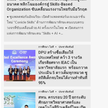
อนาคต พลิกโฉมองค์กรสู่ Skills-Based
Organization ขับเคลื่อนแรงงานไทยรับมือวิกฤต
● ชูแพลตฟอร์มอัจฉริยะ เปิดตัวแพลตฟอร์มเจเนอเรชั่น
ใหม่ “Conicle Skills” ด้านการพัฒนาทักษะคนแบบครบ
วงจรที่ขับเคลื่อนด้วย AI ครั้งแรกในไทย ● เปิดสมการ
แห่งการพัฒนาทักษะคน “Skills + AI +...
การศึกษา-ไอที
ประชาสัมพันธ์
DPU สร้างชื่อเสียงให้
ประเทศไทย! คว้า 3 รางวัล
เกียรติยศจาก IEAC เป็น
มหาวิทยาลัยแรก พร้อมกวาด
ประเมิน 5 ดาวเต็มทุกหมวด ชู
สถิติเด็กจบใหม่ได้งานทำทันที
95%
การศึกษา-ไอที
ประชาสัมพันธ์
สทน. ครบรอบ 20 ปี ยกระดับ
ศักยภาพวิทยาศาสตร์และ
เทคโนโลยีนิวเคลียร์ไทย เปิด