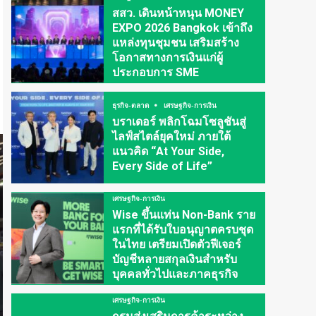
สสว. เดินหน้าหนุน MONEY
EXPO 2026 Bangkok เข้าถึง
แหล่งทุนชุมชน เสริมสร้าง
โอกาสทางการเงินแก่ผู้
ประกอบการ SME
ธุรกิจ-ตลาด
เศรษฐกิจ-การเงิน
บราเดอร์ พลิกโฉมโซลูชันสู่
ไลฟ์สไตล์ยุคใหม่ ภายใต้
แนวคิด “At Your Side,
Every Side of Life”
เศรษฐกิจ-การเงิน
Wise ขึ้นแท่น Non-Bank ราย
แรกที่ได้รับใบอนุญาตครบชุด
ในไทย เตรียมเปิดตัวฟีเจอร์
บัญชีหลายสกุลเงินสำหรับ
บุคคลทั่วไปและภาคธุรกิจ
เศรษฐกิจ-การเงิน