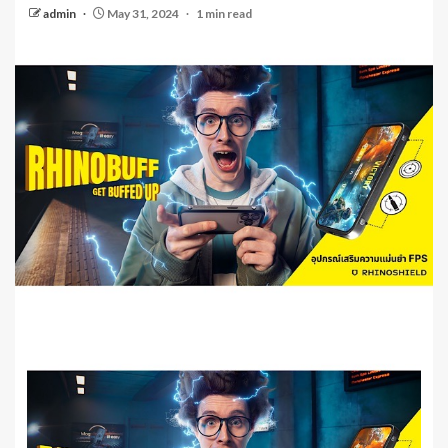
admin
May 31, 2024
1 min read