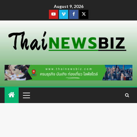
August 9, 2026