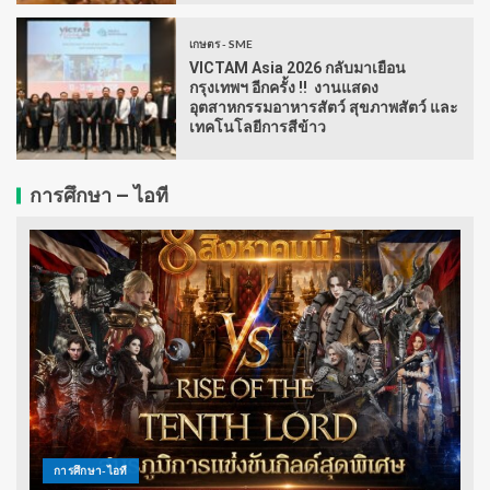
เกษตร - SME
VICTAM Asia 2026 กลับมาเยือน
กรุงเทพฯ อีกครั้ง !! งานแสดง
อุตสาหกรรมอาหารสัตว์ สุขภาพสัตว์ และ
เทคโนโลยีการสีข้าว
การศึกษา – ไอที
การศึกษา-ไอที