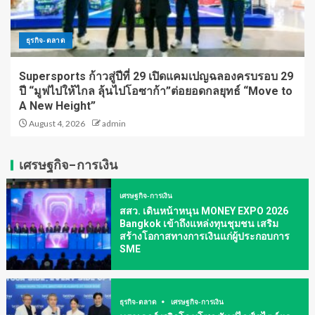
ธุรกิจ-ตลาด
Supersports ก้าวสู่ปีที่ 29 เปิดแคมเปญฉลองครบรอบ 29
ปี “มูฟไปให้ไกล ลุ้นไปโอซาก้า”ต่อยอดกลยุทธ์ “Move to
A New Height”
August 4, 2026
admin
เศรษฐกิจ-การเงิน
เศรษฐกิจ-การเงิน
สสว. เดินหน้าหนุน MONEY EXPO 2026
Bangkok เข้าถึงแหล่งทุนชุมชน เสริม
สร้างโอกาสทางการเงินแก่ผู้ประกอบการ
SME
ธุรกิจ-ตลาด
เศรษฐกิจ-การเงิน