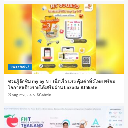
ประชาสัมพันธ์
ชวนรู้จักซิม my by NT เน็ตเร็ว แรง คุ้มค่าทั่วไทย พร้อม
โอกาสสร้างรายได้เสริมผ่าน Lazada Affiliate
August 6, 2026
admin