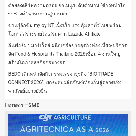
ต่อยอดเสิร์ฟความอร่อย ยกเมนูระดับตำนาน “ข้าวหน้าไก่
ราชวงศ์” พุ่งทะยานสู่น่านฟ้า
ชวนรู้จักซิม my by NT เน็ตเร็ว แรง คุ้มค่าทั่วไทย พร้อม
โอกาสสร้างรายได้เสริมผ่าน Lazada Affiliate
อินฟอร์มา มาร์เก็ตส์ ผนึกเครือข่ายธุรกิจท่องเที่ยว-บริการ
จัด Food & Hospitality Thailand 2026เชื่อม 4 งานใหญ่
สร้างโอกาสธุรกิจครบวงจร
BEDO เดินหน้าจัดกิจกรรมเจรจาธุรกิจ “BIO TRADE
CONNECT 2026” ยกระดับผลิตภัณฑ์ท้องถิ่นสู่ตลาดเชิง
พาณิชย์อย่างยั่งยืน
เกษตร -SME