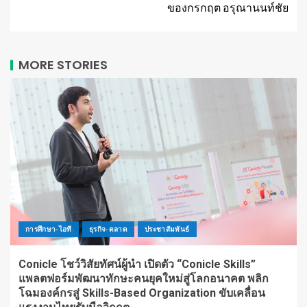
ของกรกฤต อรุณานนท์ชัย
MORE STORIES
การศึกษา-ไอที
ธุรกิจ-ตลาด
ประชาสัมพันธ์
Conicle โชว์วิสัยทัศน์ผู้นำ เปิดตัว “Conicle Skills”
แพลตฟอร์มพัฒนาทักษะคนยุคใหม่สู่โลกอนาคต พลิก
โฉมองค์กรสู่ Skills-Based Organization ขับเคลื่อน