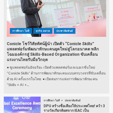
การศึกษา-ไอที
ธุรกิจ-ตลาด
ประชาสัมพันธ์
Conicle โชว์วิสัยทัศน์ผู้นำ เปิดตัว “Conicle Skills”
แพลตฟอร์มพัฒนาทักษะคนยุคใหม่สู่โลกอนาคต พลิก
โฉมองค์กรสู่ Skills-Based Organization ขับเคลื่อน
แรงงานไทยรับมือวิกฤต
● ชูแพลตฟอร์มอัจฉริยะ เปิดตัวแพลตฟอร์มเจเนอเรชั่นใหม่
“Conicle Skills” ด้านการพัฒนาทักษะคนแบบครบวงจรที่ขับเคลื่อน
ด้วย AI ครั้งแรกในไทย ● เปิดสมการแห่งการพัฒนาทักษะคน
“Skills + AI +...
การศึกษา-ไอที
ประชาสัมพันธ์
DPU สร้างชื่อเสียงให้ประเทศไทย! คว้า 3
รางวัลเกียรติยศจาก IEAC เป็น