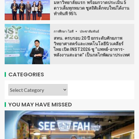
มหาวิทยาลัยแรก พร้อมกวาดประเมิน 5
ดาวเต็มทุกหมวด ชูสถิติเด็กจบใหม่ได้งาน
ทำทันที 95%
การศึกษา-ไอที
ประชาสัมพันธ์
สทน. ครบรอบ 20 ปี ยกระดับศักยภาพ
วิทยาศาสตร์และเทคโนโลยีนิวเคลียร์
ไทย เปิด INST2026 ชู “แพทย์-อาหาร-
พลังงานสะอาด” เป็นกลไกพัฒนาประเทศ
CATEGORIES
YOU MAY HAVE MISSED