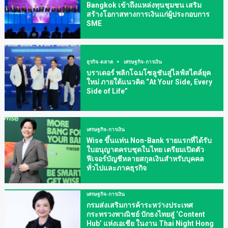
Bangkok เข้าถึงแหล่งทุนชุมชน เสริม
สร้างโอกาสทางการเงินแก่ผู้ประกอบการ
SME
ธุรกิจ-ตลาด
เศรษฐกิจ-การเงิน
บราเดอร์ พลิกโฉมโซลูชันสู่ไลฟ์สไตล์ยุค
ใหม่ ภายใต้แนวคิด “At Your Side, Every
Side of Life”
เศรษฐกิจ-การเงิน
Wise ขึ้นแท่น Non-Bank รายแรกที่ได้รับ
ใบอนุญาตครบชุดในไทย เตรียมเปิดตัว
ฟีเจอร์บัญชีหลายสกุลเงินสำหรับบุคคล
ทั่วไปและภาคธุรกิจ
เศรษฐกิจ-การเงิน
กรมส่งเสริมการค้าระหว่างประเทศ
กระทรวงพาณิชย์ ปักธงไทยสู่ ‘Content
Hub’ แห่งเอเชีย ในงาน Thai Night Hong