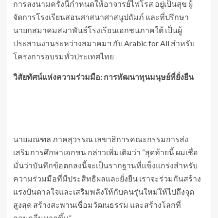
การลงนามครั้งนี้กำหนดให้อาจารย์ไฟโรส อยู่เป็นสุข ผู้
จัดการโรงเรียนสอนศาสนาศาสนูปถัมภ์ และที่ปรึกษา
นายกสมาคมสมาพันธ์โรงเรียนเอกชนภาคใต้ เป็นผู้
ประสานงานระหว่างสมาคมฯ กับ Arabic for All สำหรับ
โครงการอบรมทั่วประเทศไทย
วิสัยทัศน์แห่งความร่วมมือ: การพัฒนาทุนมนุษย์ที่ยั่งยืน
นายมณฑล ภาคสุวรรณ เลขาธิการคณะกรรมการส่ง
เสริมการศึกษาเอกชน กล่าวเพิ่มเติมว่า “สุดท้ายนี้ ผมเชื่อ
มั่นว่าบันทึกข้อตกลงนี้จะเป็นรากฐานที่แข็งแกร่งสำหรับ
ความร่วมมือที่มีประสิทธิผลและยั่งยืน เราจะร่วมกันสร้าง
แรงบันดาลใจและเสริมพลังให้กับคนรุ่นใหม่ให้ไปถึงจุด
สูงสุด สร้างสะพานเชื่อมวัฒนธรรม และสร้างโลกที่
กลมกลืนมากขึ้น”