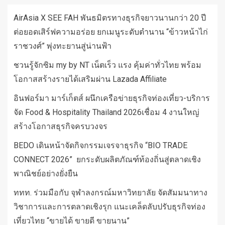
AirAsia X SEE FAH พันธมิตรทางธุรกิจยาวนานกว่า 20 ปี
ต่อยอดเสิร์ฟความอร่อย ยกเมนูระดับตำนาน “ข้าวหน้าไก่
ราชวงศ์” พุ่งทะยานสู่น่านฟ้า
ชวนรู้จักซิม my by NT เน็ตเร็ว แรง คุ้มค่าทั่วไทย พร้อม
โอกาสสร้างรายได้เสริมผ่าน Lazada Affiliate
อินฟอร์มา มาร์เก็ตส์ ผนึกเครือข่ายธุรกิจท่องเที่ยว-บริการ
จัด Food & Hospitality Thailand 2026เชื่อม 4 งานใหญ่
สร้างโอกาสธุรกิจครบวงจร
BEDO เดินหน้าจัดกิจกรรมเจรจาธุรกิจ “BIO TRADE
CONNECT 2026” ยกระดับผลิตภัณฑ์ท้องถิ่นสู่ตลาดเชิง
พาณิชย์อย่างยั่งยืน
ททท. ร่วมมือกับ จุฬาลงกรณ์มหาวิทยาลัย จัดสัมมนาทาง
วิชาการและการตลาดเชิงรุก แนะเคล็ดลับปรับธุรกิจท่อง
เที่ยวไทย “ขายได้ ขายดี ขายนาน”