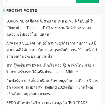
RECENT POSTS
LORDNINE จัดศึกคนดังสายเกม ไทย ปะทะ ฟิลิปปินส์ ใน
“Rise of the Tenth Lord” เปิดสงครามกิลด์ข้ามประเทศ
ฉลองเซิร์ฟเวอร์ใหม่ เฮเลนา
AirAsia X SEE FAH พันธมิตรทางธุรกิจยาวนานกว่า 20 ปี
ต่อยอดเสิร์ฟความอร่อย ยกเมนูระดับตำนาน “ข้าวหน้าไก่
ราชวงศ์” พุ่งทะยานสู่น่านฟ้า
ชวนรู้จักซิม my by NT เน็ตเร็ว แรง คุ้มค่าทั่วไทย พร้อม
โอกาสสร้างรายได้เสริมผ่าน Lazada Affiliate
อินฟอร์มา มาร์เก็ตส์ ผนึกเครือข่ายธุรกิจท่องเที่ยว-บริการ
จัด Food & Hospitality Thailand 2026เชื่อม 4 งานใหญ่
สร้างโอกาสธุรกิจครบวงจร
BEDO เดินหน้าจัดกิจกรรมเจรจาธุรกิจ “BIO TRADE