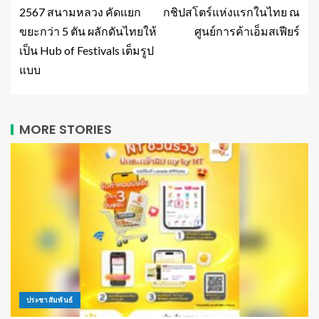
2567 สนามหลวง คัดแยก
กชิปสโตร์แห่งแรกในไทย ณ
ขยะกว่า 5 ตัน ผลักดันไทยให้
ศูนย์การค้าเอ็มสเฟียร์
เป็น Hub of Festivals เต็มรูป
แบบ
MORE STORIES
ประชาสัมพันธ์