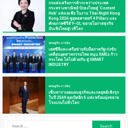
กรมส่งเสริมการค้าระหว่างประเทศ
กระทรวงพาณิชย์ ปักธงไทยสู่ ‘Content
Hub’ แห่งเอเชีย ในงาน Thai Night Hong
Kong 2026 ชูยุทธศาสตร์ 4 Pillars และ
ศักยภาพซีรีส์ Y–GL ขยายโอกาสธุรกิจ
บันเทิงไทยสู่เวทีโลก
เศรษฐกิจ-การเงิน
เอสซีจีและเครือข่ายจับมือภาครัฐเร่งขับ
เคลื่อนอุตสาหกรรมไทย หนุน SMEs ก้าว
กระโดด โตไปด้วยกัน สู่ SMART
INDUSTRY
เศรษฐกิจ-การเงิน
เซ็นทาราเผยแผนธุรกิจและกลยุทธ์เชิงรุก
ในปี 2569 ลุยเปิดอีก 5 แห่ง พร้อมมุ่งขยาย
โรงแรมไปทั่วโลก