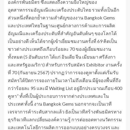
องค์กรพันธมิตร ซึ่งแสดงถึงความยิ่งใหญ่ของ
อุตสาหกรรมอัญมณีและเครื่องประดับไทย รวมทั้งเป็นอีก
ส่วนหนึ่งที่ตอกย้ำความสำคัญของงาน Bangkok Gems
และประเทศไทยในฐานะศูนย์กลางการค้าและการผลิต
อัญมณีและเครื่องประดับที่สำคัญอันดับต้นๆ ของโลกได้
เป็นอย่างดี เห็นได้จากผู้เข้าเยี่ยมชมงานครั้งที่ 69 คิดเป็น
ชาวต่างประเทศถึงเกือบร้อยละ 70 ของผู้เยี่ยมชมงาน
ทั้งหมด (5 อันดับแรก ได้แก่ อินเดีย จีน เมียนมา ศรีลังกา
และสหรัฐอเมริกา) สำหรับการรับสมัคร Exhibitor งานครั้ง
ที่ 70 (กันยายน 2567) ปรากฏว่าการจองคูหาตั้งแต่เริ่มรับ
สมัครได้ปิดการจองภายในเวลาไม่ถึงเดือน มีผู้จองพื้นที่ถึง
กว่าร้อยละ 95 และมี Waiting List อยู่อีกประมาณเกือบ 400
คูหา” ทั้งที่เป็นผู้ประกอบการจากต่างประเทศและใน
ประเทศ ทั้งนี้ งาน Bangkok Gems นอกจากจะเป็นเวที
เจรจาการค้าระดับสากลแล้ว ยังเป็นเวทีสร้างพันธมิตรทาง
ธุรกิจเวทีแลกเปลี่ยนองค์ความรู้ การต่อยอดทางนวัตกรรม
และเทคโนโลยีการผลิต การออกแบบอย่างครบวงจร และ