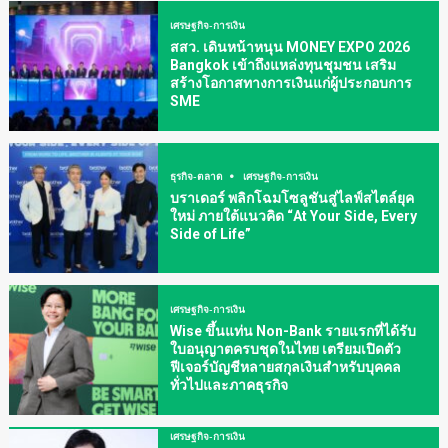
เศรษฐกิจ-การเงิน
สสว. เดินหน้าหนุน MONEY EXPO 2026
Bangkok เข้าถึงแหล่งทุนชุมชน เสริม
สร้างโอกาสทางการเงินแก่ผู้ประกอบการ
SME
ธุรกิจ-ตลาด
เศรษฐกิจ-การเงิน
บราเดอร์ พลิกโฉมโซลูชันสู่ไลฟ์สไตล์ยุค
ใหม่ ภายใต้แนวคิด “At Your Side, Every
Side of Life”
เศรษฐกิจ-การเงิน
Wise ขึ้นแท่น Non-Bank รายแรกที่ได้รับ
ใบอนุญาตครบชุดในไทย เตรียมเปิดตัว
ฟีเจอร์บัญชีหลายสกุลเงินสำหรับบุคคล
ทั่วไปและภาคธุรกิจ
เศรษฐกิจ-การเงิน