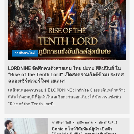
การศึกษา-ไอที
LORDNINE จัดศึกคนดังสายเกม ไทย ปะทะ ฟิลิปปินส์ ใน
“Rise of the Tenth Lord” เปิดสงครามกิลด์ข้ามประเทศ
ฉลองเซิร์ฟเวอร์ใหม่ เฮเลนา
เฉลิมฉลองครบรอบ 1 ปี LORDNINE : Infinite Class เดินหน้าสร้าง
สีสันให้คอมมูนิตี้ผู้เล่นในเอเชียตะวันออกเฉียงใต้ จัดการแข่งขัน
“Rise of the Tenth Lord”...
การศึกษา-ไอที
ธุรกิจ-ตลาด
ประชาสัมพันธ์
Conicle โชว์วิสัยทัศน์ผู้นำ เปิดตัว