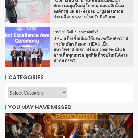
“Conicle Skills” แพลตฟอร์มพัฒนา
ทักษะคนยุคใหม่สู่โลกอนาคต พลิกโฉม
องค์กรสู่ Skills-Based Organization
ขับเคลื่อนแรงงานไทยรับมือวิกฤต
การศึกษา-ไอที
ประชาสัมพันธ์
DPU สร้างชื่อเสียงให้ประเทศไทย! คว้า 3
รางวัลเกียรติยศจาก IEAC เป็น
มหาวิทยาลัยแรก พร้อมกวาดประเมิน 5
ดาวเต็มทุกหมวด ชูสถิติเด็กจบใหม่ได้งาน
ทำทันที 95%
CATEGORIES
YOU MAY HAVE MISSED