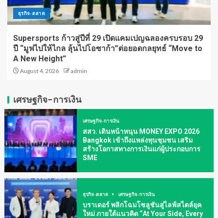
ธุรกิจ-ตลาด
Supersports ก้าวสู่ปีที่ 29 เปิดแคมเปญฉลองครบรอบ 29
ปี “มูฟไปให้ไกล ลุ้นไปโอซาก้า”ต่อยอดกลยุทธ์ “Move to
A New Height”
August 4, 2026
admin
เศรษฐกิจ-การเงิน
เศรษฐกิจ-การเงิน
สสว. เดินหน้าหนุน MONEY EXPO 2026
Bangkok เข้าถึงแหล่งทุนชุมชน เสริม
สร้างโอกาสทางการเงินแก่ผู้ประกอบการ
SME
ธุรกิจ-ตลาด
เศรษฐกิจ-การเงิน
บราเดอร์ พลิกโฉมโซลูชันสู่ไลฟ์สไตล์ยุค
ใหม่ ภายใต้แนวคิด “At Your Side, Every