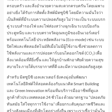
ครอบครัว และสิ่งอำนวยความสะดวกครบครัน โดยเฉพาะ
อย่างยิ่ง ได้รับการติดตั้ง ลิฟต์มิตซูบิชิ โดยมีความมั่นใจว่า
เป็นลิฟต์ที่มีระบบความปลอดภัยสูง ไม่ว่าจะเป็น ระบบเบรก
คู่ ระบบสำรองไฟ และไฟส่องสว่างฉุกเฉิน ระบบป้องกัน
ประตูหนีบ และระบบตรวจวัดอุณหภูมิของอินเวอร์เตอร์
พร้อมเทคโนโลยี ประหยัดพลังงาน (Eco-mode) เช่น ระบบ
ปิดไฟและพัดลมอัตโนมัติเมื่อไม่มีผู้ใช้งาน ซึ่งช่วยลดการ
ใช้พลังงานและการปล่อยคาร์บอนไดออกไซด์ (CO₂) เพื่อ
สิ่งแวดล้อมที่ดียิ่งขึ้น และให้ลูกบ้านพักอาศัยด้วยความสุข
สบายใจ ภายใต้บรรยากาศที่ดี และมีความปลอดภัยสูงสุด
สำหรับ มิตซูบิชิ เอลเลเวเตอร์ ยังคงมุ่งมั่นพัฒนา
เทคโนโลยีลิฟต์ให้สอดคล้องกับแนวคิด Smart Building
และ Green Innovation พร้อมทีมบริการมืออาชีพที่ดูแล
ลูกค้าทั่วประเทศตลอด 24 ชั่วโมง ด้วยมาตรฐาน “ปลอดภัย
ทันสมัย ใส่ใจทุกการใช้งาน” เพื่อยกระดับคุณภาพชีวิตและ
สร้างสังคมเมืองที่เติบโตอย่างยั่งยืน เพราะเราเชื่อว่ามั่นใน