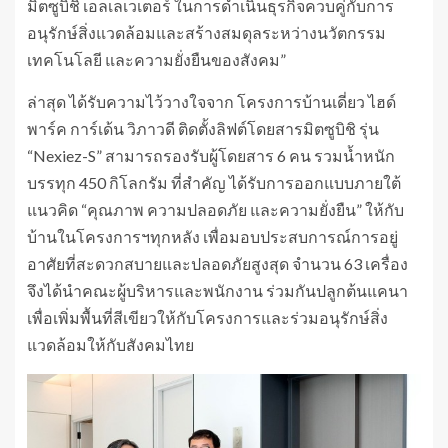
มิตซูบิชิ เอลเลเวเตอร์ ในการดำเนินธุรกิจควบคู่กับการ
อนุรักษ์สิ่งแวดล้อมและสร้างสมดุลระหว่างนวัตกรรม
เทคโนโลยี และความยั่งยืนของสังคม”
ล่าสุด ได้รับความไว้วางใจจาก โครงการบ้านเดี่ยว ไฮด์
พาร์ค การ์เด้น วิภาวดี ติดตั้งลิฟต์โดยสารมิตซูบิชิ รุ่น
“Nexiez-S” สามารถรองรับผู้โดยสาร 6 คน รวมน้ำหนัก
บรรทุก 450 กิโลกรัม ที่สำคัญ ได้รับการออกแบบภายใต้
แนวคิด “คุณภาพ ความปลอดภัย และความยั่งยืน” ให้กับ
บ้านในโครงการฯทุกหลัง เพื่อมอบประสบการณ์การอยู่
อาศัยที่สะดวกสบายและปลอดภัยสูงสุด จำนวน 63 เครื่อง
จึงได้นำคณะผู้บริหารและพนักงาน ร่วมกันปลูกต้นแคนา
เพื่อเพิ่มพื้นที่สีเขียวให้กับโครงการและร่วมอนุรักษ์สิ่ง
แวดล้อมให้กับสังคมไทย