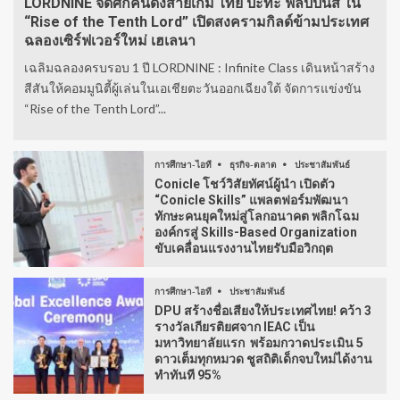
LORDNINE จัดศึกคนดังสายเกม ไทย ปะทะ ฟิลิปปินส์ ใน
“Rise of the Tenth Lord” เปิดสงครามกิลด์ข้ามประเทศ
ฉลองเซิร์ฟเวอร์ใหม่ เฮเลนา
เฉลิมฉลองครบรอบ 1 ปี LORDNINE : Infinite Class เดินหน้าสร้าง
สีสันให้คอมมูนิตี้ผู้เล่นในเอเชียตะวันออกเฉียงใต้ จัดการแข่งขัน
“Rise of the Tenth Lord”...
การศึกษา-ไอที
ธุรกิจ-ตลาด
ประชาสัมพันธ์
Conicle โชว์วิสัยทัศน์ผู้นำ เปิดตัว
“Conicle Skills” แพลตฟอร์มพัฒนา
ทักษะคนยุคใหม่สู่โลกอนาคต พลิกโฉม
องค์กรสู่ Skills-Based Organization
ขับเคลื่อนแรงงานไทยรับมือวิกฤต
การศึกษา-ไอที
ประชาสัมพันธ์
DPU สร้างชื่อเสียงให้ประเทศไทย! คว้า 3
รางวัลเกียรติยศจาก IEAC เป็น
มหาวิทยาลัยแรก พร้อมกวาดประเมิน 5
ดาวเต็มทุกหมวด ชูสถิติเด็กจบใหม่ได้งาน
ทำทันที 95%