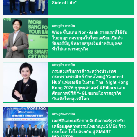
Side of Life”
เศรษฐกิจ-การเงิน
Wise ขึ้นแท่น Non-Bank รายแรกที่ได้รับ
ใบอนุญาตครบชุดในไทย เตรียมเปิดตัว
ฟีเจอร์บัญชีหลายสกุลเงินสำหรับบุคคล
ทั่วไปและภาคธุรกิจ
เศรษฐกิจ-การเงิน
กรมส่งเสริมการค้าระหว่างประเทศ
กระทรวงพาณิชย์ ปักธงไทยสู่ ‘Content
Hub’ แห่งเอเชีย ในงาน Thai Night Hong
Kong 2026 ชูยุทธศาสตร์ 4 Pillars และ
ศักยภาพซีรีส์ Y–GL ขยายโอกาสธุรกิจ
บันเทิงไทยสู่เวทีโลก
เศรษฐกิจ-การเงิน
เอสซีจีและเครือข่ายจับมือภาครัฐเร่งขับ
เคลื่อนอุตสาหกรรมไทย หนุน SMEs ก้าว
กระโดด โตไปด้วยกัน สู่ SMART