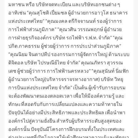
มหาชน หรือ บริษัทจดทะเบียน และบริษัทเอกชนต่าง ๆ
อาทิเช่น “คุณสุโชติ เปี่ยมชล ผู้อำนวยการอาวุโส ธนาคาร
แห่งประเทศไทย” “คุณมงคล ตรีกิจจานนท์ รองผู้ว่าการ
การไฟฟ้าส่วนภูมิภาค” “คุณวศิน วรรณพฤกษ์ ผู้อำนวย
การฝ่ายธุรกิจองค์กร บริษํท รถไฟฟ้า ร.ฟ.ท. จำกัด” “คุณ
ปกิต ภาคธรรม ผู้ช่วยผู้ว่าการ การประปาส่วนภูมิภาค”
“คุณนิยม จินดาปทีป รองกรรมการผู้จัดการใหญ่ ด้านระบบ
ดิจิตอล บริษัท ไปรษณีย์ไทย จำกัด” คุณณภัทรา สุวรรณ
เดช ผู้ช่วยผู้ว่าการ การไฟฟ้านครหลวง” “คุณสุนันท์ นิ่มฟัก
ผู้อำนวยการใหญ่(บริหารจราจรทางอากาศ) บริษัท วิทยุ
การบินแห่งประเทศไทย จำกัด” เป็นต้น ผู้เข้ารับการอบรม
จะต้องพัฒนาตนเองตลอดเวลา เพื่อให้มีองค์ความรู้ และ
ทักษะที่สอดรับกับการเปลี่ยนแปลงและความท้าทายใน
ปัจจุบันได้อย่างมีประสิทธิภาพและประสิทธิผล เพื่อนำพา
องค์กรไปสู่ความยั่งยืน สำหรับผู้บริหารระดับสูงสุดของ
องค์กรนั้น ปัจจุบันมีโครงการฝึกอบรมทั้งในประเทศและ
ต่างประเทศที่เปิดโอกาสให้เข้าศึกษาหาความรู้และพัฒนา