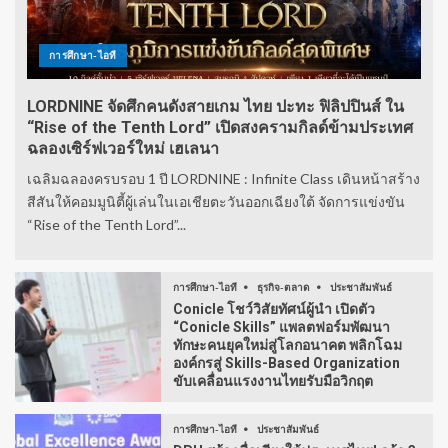
การศึกษา-ไอที
LORDNINE จัดศึกคนดังสายเกม ไทย ปะทะ ฟิลิปปินส์ ใน
“Rise of the Tenth Lord” เปิดสงครามกิลด์ข้ามประเทศ
ฉลองเซิร์ฟเวอร์ใหม่ เฮเลนา
เฉลิมฉลองครบรอบ 1 ปี LORDNINE : Infinite Class เดินหน้าสร้าง
สีสันให้คอมมูนิตี้ผู้เล่นในเอเชียตะวันออกเฉียงใต้ จัดการแข่งขัน
“Rise of the Tenth Lord”...
การศึกษา-ไอที
ธุรกิจ-ตลาด
ประชาสัมพันธ์
Conicle โชว์วิสัยทัศน์ผู้นำ เปิดตัว
“Conicle Skills” แพลตฟอร์มพัฒนา
ทักษะคนยุคใหม่สู่โลกอนาคต พลิกโฉม
องค์กรสู่ Skills-Based Organization
ขับเคลื่อนแรงงานไทยรับมือวิกฤต
การศึกษา-ไอที
ประชาสัมพันธ์