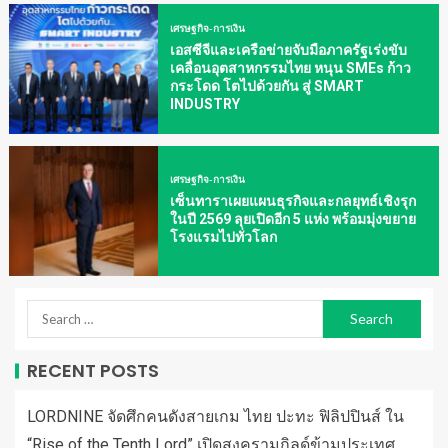
เศรษฐกิจ-การเงิน
เอสซีจีและเครือข่ายจับมือภาครัฐเร่งขับ
เคลื่อนอุตสาหกรรมไทย หนุน SMEs ก้าว
กระโดด โตไปด้วยกัน สู่ SMART
INDUSTRY
เศรษฐกิจ-การเงิน
เซ็นทาราเผยแผนธุรกิจและกลยุทธ์เชิงรุก
ในปี 2569 ลุยเปิดอีก 5 แห่ง พร้อมมุ่งขยาย
โรงแรมไปทั่วโลก
RECENT POSTS
LORDNINE จัดศึกคนดังสายเกม ไทย ปะทะ ฟิลิปปินส์ ใน
“Rise of the Tenth Lord” เปิดสงครามกิลด์ข้ามประเทศ