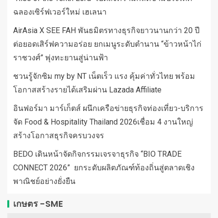
ฉลองเซิร์ฟเวอร์ใหม่ เฮเลนา
AirAsia X SEE FAH พันธมิตรทางธุรกิจยาวนานกว่า 20 ปี
ต่อยอดเสิร์ฟความอร่อย ยกเมนูระดับตำนาน “ข้าวหน้าไก่
ราชวงศ์” พุ่งทะยานสู่น่านฟ้า
ชวนรู้จักซิม my by NT เน็ตเร็ว แรง คุ้มค่าทั่วไทย พร้อม
โอกาสสร้างรายได้เสริมผ่าน Lazada Affiliate
อินฟอร์มา มาร์เก็ตส์ ผนึกเครือข่ายธุรกิจท่องเที่ยว-บริการ
จัด Food & Hospitality Thailand 2026เชื่อม 4 งานใหญ่
สร้างโอกาสธุรกิจครบวงจร
BEDO เดินหน้าจัดกิจกรรมเจรจาธุรกิจ “BIO TRADE
CONNECT 2026” ยกระดับผลิตภัณฑ์ท้องถิ่นสู่ตลาดเชิง
พาณิชย์อย่างยั่งยืน
เกษตร -SME