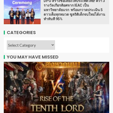
DPU สร้างชื่อเสียงให้ประเทศไทย! คว้า 3
รางวัลเกียรติยศจาก IEAC เป็น
มหาวิทยาลัยแรก พร้อมกวาดประเมิน 5
ดาวเต็มทุกหมวด ชูสถิติเด็กจบใหม่ได้งาน
ทำทันที 95%
CATEGORIES
YOU MAY HAVE MISSED