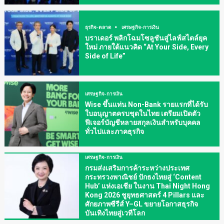
ธุรกิจ-ตลาด
เศรษฐกิจ-การเงิน
บราเดอร์ พลิกโฉมโซลูชันสู่ไลฟ์สไตล์ยุค
ใหม่ ภายใต้แนวคิด “At Your Side, Every
Side of Life”
เศรษฐกิจ-การเงิน
Wise ขึ้นแท่น Non-Bank รายแรกที่ได้รับ
ใบอนุญาตครบชุดในไทย เตรียมเปิดตัว
ฟีเจอร์บัญชีหลายสกุลเงินสำหรับบุคคล
ทั่วไปและภาคธุรกิจ
เศรษฐกิจ-การเงิน
กรมส่งเสริมการค้าระหว่างประเทศ
กระทรวงพาณิชย์ ปักธงไทยสู่ ‘Content
Hub’ แห่งเอเชีย ในงาน Thai Night Hong
Kong 2026 ชูยุทธศาสตร์ 4 Pillars และ
ศักยภาพซีรีส์ Y–GL ขยายโอกาสธุรกิจ
บันเทิงไทยสู่เวทีโลก