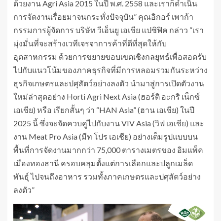
ด้วยงาน Agri Asia 2015 ในปี พ.ศ. 2558 และเราก็ดำเนิน
การจัดงานเรื่อยมาจนกระทั่งปัจจุบัน” คุณอิกอร์ เพาก้า
กรรมการผู้จัดการ บริษัท วีเอ็นยู เอเชีย แปซิฟิค กล่าว “เรา
มุ่งมั่นที่จะสร้างเวทีเจรจาการค้าที่ดีที่สุดให้กับ
อุตสาหกรรม ด้วยการขยายขอบเขตเชิงกลยุทธ์เพื่อสอดรับ
ไปกับแนวโน้มของภาคธุรกิจที่มีการหลอมรวมกันระหว่าง
ธุรกิจเกษตรและปศุสัตว์อย่างลงตัว นำมาสู่การเปิดตัวงาน
ใหม่ล่าสุดอย่าง Horti Agri Next Asia (ฮอร์ติ อะกริ เน็กซ์
เอเชีย) หรือ เรียกสั้นๆ ว่า “HAN Asia” (ฮาน เอเชีย) ในปี
2025 นี้ ซึ่งจะจัดควบคู่ไปกับงาน VIV Asia (วิฟ เอเชีย) และ
งาน Meat Pro Asia (มีท โปร เอเชีย) อย่างเต็มรูปแบบบน
พื้นที่การจัดงานมากกว่า 75,000 ตารางเมตรของ อิมแพ็ค
เมืองทองธานี ครอบคลุมตั้งแต่การเลือกและปลูกเมล็ด
พันธุ์ ไปจนถึงอาหาร รวมทั้งภาคเกษตรและปศุสัตว์อย่าง
ลงตัว”