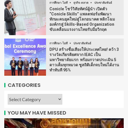
การศึกษา-ไอที
ธุรกิจ-ตลาด
ประชาสัมพันธ์
Conicle โชว์วิสัยทัศน์ผู้นำ เปิดตัว
“Conicle Skills” แพลตฟอร์มพัฒนา
ทักษะคนยุคใหม่สู่โลกอนาคต พลิกโฉม
องค์กรสู่ Skills-Based Organization
ขับเคลื่อนแรงงานไทยรับมือวิกฤต
การศึกษา-ไอที
ประชาสัมพันธ์
DPU สร้างชื่อเสียงให้ประเทศไทย! คว้า 3
รางวัลเกียรติยศจาก IEAC เป็น
มหาวิทยาลัยแรก พร้อมกวาดประเมิน 5
ดาวเต็มทุกหมวด ชูสถิติเด็กจบใหม่ได้งาน
ทำทันที 95%
CATEGORIES
YOU MAY HAVE MISSED