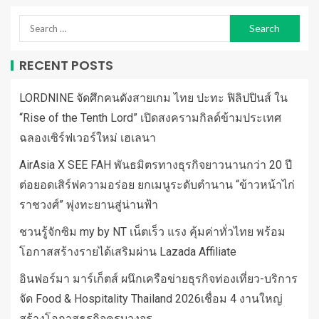
RECENT POSTS
LORDNINE จัดศึกคนดังสายเกม ไทย ปะทะ ฟิลิปปินส์ ใน
“Rise of the Tenth Lord” เปิดสงครามกิลด์ข้ามประเทศ
ฉลองเซิร์ฟเวอร์ใหม่ เฮเลนา
AirAsia X SEE FAH พันธมิตรทางธุรกิจยาวนานกว่า 20 ปี
ต่อยอดเสิร์ฟความอร่อย ยกเมนูระดับตำนาน “ข้าวหน้าไก่
ราชวงศ์” พุ่งทะยานสู่น่านฟ้า
ชวนรู้จักซิม my by NT เน็ตเร็ว แรง คุ้มค่าทั่วไทย พร้อม
โอกาสสร้างรายได้เสริมผ่าน Lazada Affiliate
อินฟอร์มา มาร์เก็ตส์ ผนึกเครือข่ายธุรกิจท่องเที่ยว-บริการ
จัด Food & Hospitality Thailand 2026เชื่อม 4 งานใหญ่
สร้างโอกาสธุรกิจครบวงจร