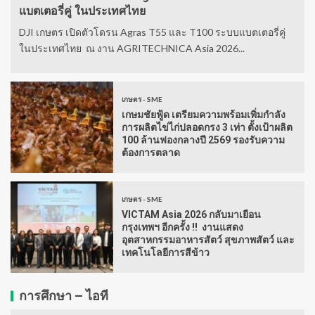
แบตเตอรี่คู่ ในประเทศไทย
DJI เกษตร เปิดตัวโดรน Agras T55 และ T100 ระบบแบตเตอรี่คู่
ในประเทศไทย ณ งาน AGRITECHNICA Asia 2026...
เกษตร - SME
เกษมชัยฟู้ด เตรียมความพร้อมเพิ่มกำลัง
การผลิตไข่ไก่ปลอดกรง 3 เท่า ตั้งเป้าผลิต
100 ล้านฟองกลางปี 2569 รองรับความ
ต้องการตลาด
เกษตร - SME
VICTAM Asia 2026 กลับมาเยือน
กรุงเทพฯ อีกครั้ง !! งานแสดง
อุตสาหกรรมอาหารสัตว์ สุขภาพสัตว์ และ
เทคโนโลยีการสีข้าว
การศึกษา – ไอที