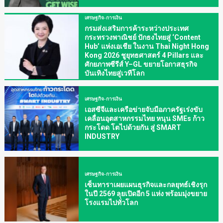
เศรษฐกิจ-การเงิน
กรมส่งเสริมการค้าระหว่างประเทศ
กระทรวงพาณิชย์ ปักธงไทยสู่ ‘Content
Hub’ แห่งเอเชีย ในงาน Thai Night Hong
Kong 2026 ชูยุทธศาสตร์ 4 Pillars และ
ศักยภาพซีรีส์ Y–GL ขยายโอกาสธุรกิจ
บันเทิงไทยสู่เวทีโลก
เศรษฐกิจ-การเงิน
เอสซีจีและเครือข่ายจับมือภาครัฐเร่งขับ
เคลื่อนอุตสาหกรรมไทย หนุน SMEs ก้าว
กระโดด โตไปด้วยกัน สู่ SMART
INDUSTRY
เศรษฐกิจ-การเงิน
เซ็นทาราเผยแผนธุรกิจและกลยุทธ์เชิงรุก
ในปี 2569 ลุยเปิดอีก 5 แห่ง พร้อมมุ่งขยาย
โรงแรมไปทั่วโลก