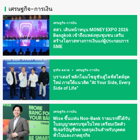
เศรษฐกิจ-การเงิน
เศรษฐกิจ-การเงิน
สสว. เดินหน้าหนุน MONEY EXPO 2026
Bangkok เข้าถึงแหล่งทุนชุมชน เสริม
สร้างโอกาสทางการเงินแก่ผู้ประกอบการ
SME
ธุรกิจ-ตลาด
เศรษฐกิจ-การเงิน
บราเดอร์ พลิกโฉมโซลูชันสู่ไลฟ์สไตล์ยุค
ใหม่ ภายใต้แนวคิด “At Your Side, Every
Side of Life”
เศรษฐกิจ-การเงิน
Wise ขึ้นแท่น Non-Bank รายแรกที่ได้รับ
ใบอนุญาตครบชุดในไทย เตรียมเปิดตัว
ฟีเจอร์บัญชีหลายสกุลเงินสำหรับบุคคล
ทั่วไปและภาคธุรกิจ