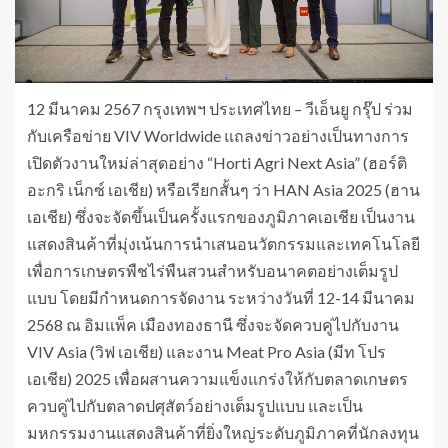
12 มีนาคม 2567 กรุงเทพฯ ประเทศไทย – วีเอ็นยู กรุ๊ป ร่วม
กับเครือข่าย VIV Worldwide แถลงข่าวอย่างเป็นทางการ
เปิดตัวงานใหม่ล่าสุดอย่าง “Horti Agri Next Asia” (ฮอร์ติ
อะกริ เน็กซ์ เอเชีย) หรือเรียกสั้นๆ ว่า HAN Asia 2025 (ฮาน
เอเชีย) ซึ่งจะจัดขึ้นเป็นครั้งแรกของภูมิภาคเอเชีย เป็นงาน
แสดงสินค้าที่มุ่งเน้นการนำเสนอนวัตกรรมและเทคโนโลยี
เพื่อการเกษตรพืชไร่พืนสวนสำหรับอนาคตอย่างเต็มรูป
แบบ โดยมีกำหนดการจัดงาน ระหว่างวันที่ 12-14 มีนาคม
2568 ณ อิมแพ็ค เมืองทองธานี ซึ่งจะจัดควบคู่ไปกับงาน
VIV Asia (วิฟ เอเชีย) และงาน Meat Pro Asia (มีท โปร
เอเชีย) 2025 เพื่อผสานความแข็งแกร่งให้กับตลาดเกษตร
ควบคู่ไปกับตลาดปศุสัตว์อย่างเต็มรูปแบบ และเป็น
มหกรรมงานแสดงสินค้าที่ยิ่งใหญ่ระดับภูมิภาคที่นักลงทุน