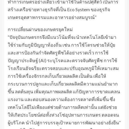
ทำการเกษตรอย่างเดียว เข้ามาใช้ในด้านปศุสัตว์ เป็นการ
สร้างเครือข่ายทางธุรกิจที่เป็น Eco System ของธุรกิจ
เกษตรอุตสาหกรรมและอาหารอย่างสมบูรณ์”
การเปลี่ยนผ่านของเกษตรยุคใหม่
“ปัจจุบันเกษตรกรจึงมีแนวโน้มที่จะนำเทคโนโลยีเข้ามา
ใช้ร่วมกับภูมิปัญญาท้องถิ่น เช่น การใช้โดรนช่วยให้ปุ๋ย
และสารป้องกันกำจัดศัตรูพืชได้อย่างรวดเร็ว การใช้
ปัญญาประดิษฐ์ (AI) ระบุโรคและตรวจจับศัตรูพืช การใช้
โรงเรือนอัจฉริยะตรวจสอบและปรับอุณหภูมิให้เหมาะสม
การใช้เครื่องจักรกลเก็บเกี่ยวผลผลิต เป็นต้น เพื่อให้
กระบวนการปลูกและเก็บเกี่ยวผลผลิตมีความแม่นยำมาก
ขึ้น ลดต้นทุน เพิ่มคุณภาพผลผลิต แก้ปัญหาการขาดแคลน
แรงงาน และตอบสนองความต้องการตลาดที่เพิ่มขึ้น ซึ่ง
เทคโนโลยีไม่เพียงแต่ช่วยด้านการผลิตเท่านั้น แต่ยังช่วย
ให้เกิดประโยชน์ต่อทั้งห่วงโซ่อุปทานการเกษตร ตลอดจน
ผู้บริโภค นำไปสู่การบรรลุเป้าหมายการพัฒนาอย่างยั่งยืน”