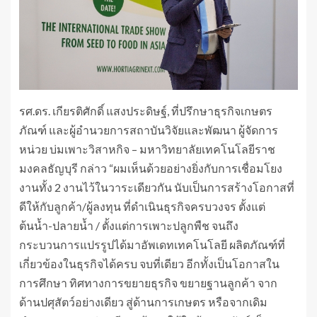
รศ.ดร. เกียรติศักดิ์ แสงประดิษฐ์, ที่ปรึกษาธุรกิจเกษตร
ภัณฑ์ และผู้อำนวยการสถาบันวิจัยและพัฒนา ผู้จัดการ
หน่วย บ่มเพาะวิสาหกิจ – มหาวิทยาลัยเทคโนโลยีราช
มงคลธัญบุรี กล่าว “ผมเห็นด้วยอย่างยิ่งกับการเชื่อมโยง
งานทั้ง 2 งานไว้ในวาระเดียวกัน นับเป็นการสร้างโอกาสที่
ดีให้กับลูกค้า/ผู้ลงทุน ที่ดำเนินธุรกิจครบวงจร ตั้งแต่
ต้นน้ำ-ปลายน้ำ / ตั้งแต่การเพาะปลูกพืช จนถึง
กระบวนการแปรรูปได้มาอัพเดทเทคโนโลยี ผลิตภัณฑ์ที่
เกี่ยวข้องในธุรกิจได้ครบ จบที่เดียว อีกทั้งเป็นโอกาสใน
การศึกษา ทิศทางการขยายธุรกิจ ขยายฐานลูกค้า จาก
ด้านปศุสัตว์อย่างเดียว สู่ด้านการเกษตร หรือจากเดิม