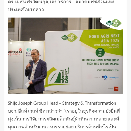
ดร. เมธินี ศรีวัฒนกุล, เลขาธิการ – สมาคมพืชสวนแห่ง
ประเทศไทย กล่าว
Shijo Joseph Group Head – Strategy & Transformation
บจก. อีสท์ เวสท์ ซีด กล่าวว่า “เราอยู่ในธุรกิจความยั่งยืนที่
มุ่งเน้นการวิจัย การผลิตเมล็ดพันธุ์ผักที่หลากหลาย และมี
คุณภาพสำหรับเกษตรกรรายย่อย บริการด้านพืชไร่เป็น