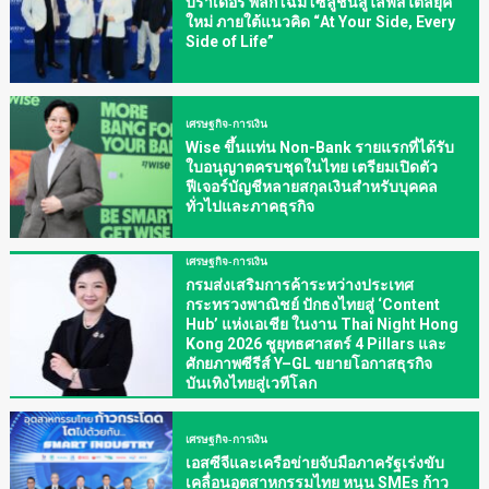
บราเดอร์ พลิกโฉมโซลูชันสู่ไลฟ์สไตล์ยุค
ใหม่ ภายใต้แนวคิด “At Your Side, Every
Side of Life”
เศรษฐกิจ-การเงิน
Wise ขึ้นแท่น Non-Bank รายแรกที่ได้รับ
ใบอนุญาตครบชุดในไทย เตรียมเปิดตัว
ฟีเจอร์บัญชีหลายสกุลเงินสำหรับบุคคล
ทั่วไปและภาคธุรกิจ
เศรษฐกิจ-การเงิน
กรมส่งเสริมการค้าระหว่างประเทศ
กระทรวงพาณิชย์ ปักธงไทยสู่ ‘Content
Hub’ แห่งเอเชีย ในงาน Thai Night Hong
Kong 2026 ชูยุทธศาสตร์ 4 Pillars และ
ศักยภาพซีรีส์ Y–GL ขยายโอกาสธุรกิจ
บันเทิงไทยสู่เวทีโลก
เศรษฐกิจ-การเงิน
เอสซีจีและเครือข่ายจับมือภาครัฐเร่งขับ
เคลื่อนอุตสาหกรรมไทย หนุน SMEs ก้าว