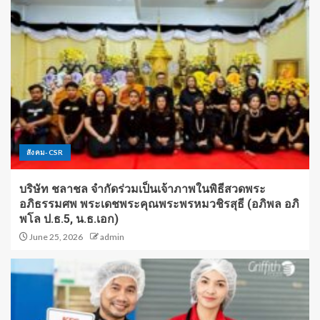
สังคม-CSR
บริษัท ชลาชล จำกัดร่วมเป็นเจ้าภาพในพิธีสวดพระ
อภิธรรมศพ พระเดชพระคุณพระพรหมวชิรสุธี (อภิพล อภิ
พโล ป.ธ.5, น.ธ.เอก)
June 25, 2026
admin