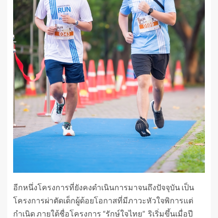
อีกหนึ่งโครงการที่ยังคงดำเนินการมาจนถึงปัจจุบัน เป็น
โครงการผ่าตัดเด็กผู้ด้อยโอกาสที่มีภาวะหัวใจพิการแต่
กำเนิด ภายใต้ชื่อโครงการ “รักษ์ใจไทย” ริเริ่มขึ้นเมื่อปี