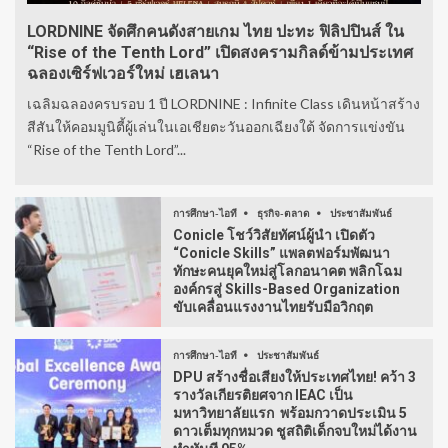
LORDNINE จัดศึกคนดังสายเกม ไทย ปะทะ ฟิลิปปินส์ ใน
“Rise of the Tenth Lord” เปิดสงครามกิลด์ข้ามประเทศ
ฉลองเซิร์ฟเวอร์ใหม่ เฮเลนา
เฉลิมฉลองครบรอบ 1 ปี LORDNINE : Infinite Class เดินหน้าสร้าง
สีสันให้คอมมูนิตี้ผู้เล่นในเอเชียตะวันออกเฉียงใต้ จัดการแข่งขัน
“Rise of the Tenth Lord”...
การศึกษา-ไอที
ธุรกิจ-ตลาด
ประชาสัมพันธ์
Conicle โชว์วิสัยทัศน์ผู้นำ เปิดตัว
“Conicle Skills” แพลตฟอร์มพัฒนา
ทักษะคนยุคใหม่สู่โลกอนาคต พลิกโฉม
องค์กรสู่ Skills-Based Organization
ขับเคลื่อนแรงงานไทยรับมือวิกฤต
การศึกษา-ไอที
ประชาสัมพันธ์
DPU สร้างชื่อเสียงให้ประเทศไทย! คว้า 3
รางวัลเกียรติยศจาก IEAC เป็น
มหาวิทยาลัยแรก พร้อมกวาดประเมิน 5
ดาวเต็มทุกหมวด ชูสถิติเด็กจบใหม่ได้งาน