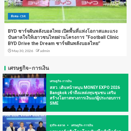
สังคม-CSR
BYD ชาร์จฝันพลังบอลไทย เปิดพื้นที่แห่งโอกาสและแรง
บันดาลใจให้เยาวชนไทยผ่านโครงการ “Football Clinic
BYD Drive the Dream ชาร์จฝันพลังบอลไทย”
May 30, 2026
admin
เศรษฐกิจ-การเงิน
เศรษฐกิจ-การเงิน
สสว. เดินหน้าหนุน MONEY EXPO 2026
Bangkok เข้าถึงแหล่งทุนชุมชน เสริม
สร้างโอกาสทางการเงินแก่ผู้ประกอบการ
SME
ธุรกิจ-ตลาด
เศรษฐกิจ-การเงิน