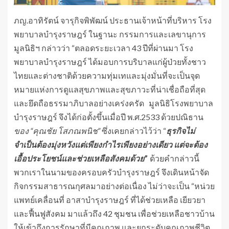
ภญ.อาทิรัตน์ จารุกิจพิพัฒน์ ประธานเจ้าหน้าที่บริหาร โรง
พยาบาลบำรุงราษฎร์ ในฐานะ กรรมการและเลขานุการ
มูลนิธิฯ กล่าวว่า “ตลอดระยะเวลา 43 ปีที่ผ่านมา โรง
พยาบาลบำรุงราษฎร์ ได้มอบการบริบาลแก่ผู้ป่วยทั้งชาว
ไทยและต่างชาติด้วยความทุ่มเทและมุ่งมั่นที่จะเป็นจุด
หมายแห่งการดูแลสุขภาพและสุขภาวะที่น่าเชื่อถือที่สุด
และยึดถือธรรมาภิบาลอย่างเคร่งครัด มูลนิธิโรงพยาบาล
บำรุงราษฎร์ จึงได้ก่อตั้งขึ้นเมื่อปี พ.ศ.2533 ด้วยปณิธาน
ของ “คุณชัย โสภณพนิช”
ซึ่งเคยกล่าวไว้ว่า “
ธุรกิจไม่
จำเป็นต้องมุ่งหวังแต่เพียงกำไรเพียงอย่างเดียว แต่จะต้อง
เอื้อประโยชน์และช่วยเหลือสังคมด้วย”
ด้วยคำกล่าวนี้
พวกเราในนามของครอบครัวบำรุงราษฎร์ จึงเดินหน้าจัด
กิจกรรมสาธารณกุศลมาอย่างต่อเนื่อง ไม่ว่าจะเป็น “หน่วย
แพทย์เคลื่อนที่ อาสาบำรุงราษฎร์ ที่ได้ช่วยเหลือ เยียวยา
และฟื้นฟูสังคม มาแล้วถึง 42 ชุมชน เพื่อช่วยเหลือชาวบ้าน
ให้เข้าถึงการรักษาที่มีคุณภาพ และยกระดับคุณภาพชีวิต