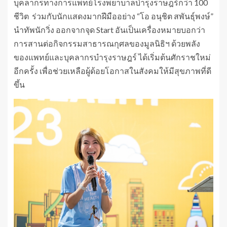
บุคลากรทางการแพทย์โรงพยาบาลบำรุงราษฎร์กว่า 100
ชีวิต ร่วมกับนักแสดงมากฝีมืออย่าง “โอ อนุชิต สพันธุ์พงษ์”
นำทัพนักวิ่ง ออกจากจุด Start อันเป็นเครื่องหมายบอกว่า
การสานต่อกิจกรรมสาธารณกุศลของมูลนิธิฯ ด้วยพลัง
ของแพทย์และบุคลากรบำรุงราษฎร์ ได้เริ่มต้นศักราชใหม่
อีกครั้ง เพื่อช่วยเหลือผู้ด้อยโอกาสในสังคมให้มีสุขภาพที่ดี
ขึ้น