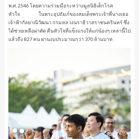
พ.ศ. 2546 โดยความร่วมมือระหว่างมูลนิธิเด็กโรค
หัวใจ ในพระอุปถัมภ์ของสมเด็จพระเจ้าพี่นางเธอ
เจ้าฟ้ากัลยาณิวัฒนา กรมหลวงนราธิวาสราชนครินทร์ ซึ่ง
ได้ช่วยเหลือผ่าตัด คืนหัวใจที่แข็งแรงให้แก่น้องๆ เหล่านี้ไป
แล้วถึง 827 คน ผ่านงบประมาณกว่า 370 ล้านบาท