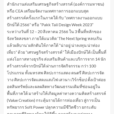
สำนักงานส่งเสริมเศรษฐกิจสร้างสรรค์ (องค์การมหาชน)
หรือ CEA เตรียมจัดงานเทศกาลการออกแบบสุด
สร้างสรรค์ครั้งแรกในภาคใต้ กับ “เทศกาลงานออกแบบ
ปักษ์ใต้ 2566” หรือ “Pakk Taii Design Week 2023”
ระหว่างวันที่ 12 – 20 สิงหาคม 2566 ใน 3 พื้นที่หลักของ
จังหวัดสงขลา ภายใต้แนวคิด ‘The Next Spring หลบเริน
แล้วผลิบาน’ ผลักดันให้ภาคใต้ “น่าอยู่ น่าลงทุน น่าท่อง
เที่ยว” ด้วย “เศรษฐกิจสร้างสรรค์” ให้เมืองปักษ์ใต้ เป็นพื้นที่
แห่งโอกาสทางธุรกิจ ส่งเสริมสินค้าและบริการจาก 14 นัก
สร้างสรรค์จากปักษ์ใต้ ผ่านการจัดกิจกรรม กว่า 100
โปรแกรม ทั้งมหรสพ ศิลปะการแสดง ดนตรี ศิลปะการจัด
วาง ศิลปะการจัดแสดงแสงไฟ เสวนา เวิร์กช็อป ตั้งเป้าต่อย
อดสินทรัพย์และผลผลิตทางวัฒนธรรมเดิมที่ซ่อนอยู่ใน
พื้นที่ภาคใต้ มาสร้างให้เกิดมูลค่าทางความคิดสร้างสรรค์
(Value Creation) กระตุ้นรายได้การท่องเที่ยว สู่การเป็น
ทรัพยากร Soft Power ปลุกความมีชีวิตชีวา ยกระดับ
คุณภาพชีวิตของผู้คนให้ดีขึ้น คาดสร้างมูลค่าทาง