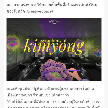
พยาบาลตรังชาตะ ให้กลายเป็นพื้นที่สร้างสรรค์แห่งใหม่
ของจังหวัด (Creative Space)
ขณะที่ คุณปรก ปฐพีทอง ตัวแทนผู้ประกอบการในย่าน
เมืองเก่าสงขลา ร้านฮับเซ่ง ได้กล่าวว่า
“ปักษ์ใต้​เป็น​ภาคที่มีอัตราการขยายตัวอยู่ในระดับช้า การ
เข้ามาของหน่วยงานหรือองค์กร​ต่าง ๆ โดย​เฉพาะ​ในพื้นที่