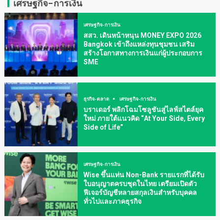
เศรษฐกิจ-การเงิน
เศรษฐกิจ-การเงิน
สสว. เดินหน้าหนุน MONEY EXPO 2026
Bangkok เข้าถึงแหล่งทุนชุมชน เสริม
สร้างโอกาสทางการเงินแก่ผู้ประกอบการ
SME
ธุรกิจ-ตลาด
เศรษฐกิจ-การเงิน
บราเดอร์ พลิกโฉมโซลูชันสู่ไลฟ์สไตล์ยุค
ใหม่ ภายใต้แนวคิด “At Your Side, Every
Side of Life”
เศรษฐกิจ-การเงิน
Wise ขึ้นแท่น Non-Bank รายแรกที่ได้รับ
ใบอนุญาตครบชุดในไทย เตรียมเปิดตัว
ฟีเจอร์บัญชีหลายสกุลเงินสำหรับบุคคล
ทั่วไปและภาคธุรกิจ