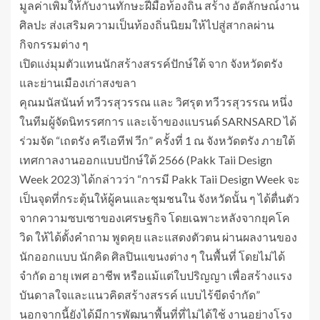
มูลค่าเพิ่มให้กับงานทักษะฝีมือท้องถิ่น สร้าง อัตลักษณ์งาน
ศิลปะ ส่งเสริมความเป็นท้องถิ่นนิยมให้ไปสู่สากลผ่าน
กิจกรรมต่าง ๆ
เปิดแง่มุมตัวแทนนักสร้างสรรค์ปักษ์ใต้ จาก จังหวัดตรัง
และย่านเมืองเก่าสงขลา
คุณมนัสนันท์ ทวีวรสุวรรณ และ วิศรุต ทวีวรสุวรรณ หนึ่ง
ในทีมผู้จัดนิทรรศการ และเจ้าของแบรนด์ SARNSARD ได้
ร่วมจัด “เถตรัง ครีเอทีฟ วีก” ครั้งที่ 1 ณ จังหวัดตรัง ภายใต้
เทศกาลงานออกแบบปักษ์ใต้ 2566 (Pakk Taii Design
Week 2023) ได้กล่าวว่า “การมี Pakk Taii Design Week จะ
เป็นจุดที่กระตุ้นให้ผู้คนและชุมชนใน จังหวัดนั้น ๆ ได้ตื่นตัว
จากความซบเซาของเศรษฐกิจ โดยเฉพาะหลังจากยุคโค
วิด ให้ได้ตั้งคำถาม พูดคุย และแสดงตัวตน ผ่านผลงานของ
นักออกแบบ นักคิด ศิลปินแขนงต่าง ๆ ในพื้นที่ โดยไม่ได้
จำกัด อายุ เพศ อาชีพ หรือแม้แต่ใบปริญญา เพื่อสร้างแรง
บันดาลใจและแนวคิดสร้างสรรค์ แบบไร้ขีดจำกัด”
นอกจากนี้ยังได้มีการพัฒนาพื้นที่ที่ไม่ได้ใช้ งานอย่างโรง