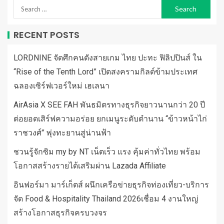
RECENT POSTS
LORDNINE จัดศึกคนดังสายเกม ไทย ปะทะ ฟิลิปปินส์ ใน
“Rise of the Tenth Lord” เปิดสงครามกิลด์ข้ามประเทศ
ฉลองเซิร์ฟเวอร์ใหม่ เฮเลนา
AirAsia X SEE FAH พันธมิตรทางธุรกิจยาวนานกว่า 20 ปี
ต่อยอดเสิร์ฟความอร่อย ยกเมนูระดับตำนาน “ข้าวหน้าไก่
ราชวงศ์” พุ่งทะยานสู่น่านฟ้า
ชวนรู้จักซิม my by NT เน็ตเร็ว แรง คุ้มค่าทั่วไทย พร้อม
โอกาสสร้างรายได้เสริมผ่าน Lazada Affiliate
อินฟอร์มา มาร์เก็ตส์ ผนึกเครือข่ายธุรกิจท่องเที่ยว-บริการ
จัด Food & Hospitality Thailand 2026เชื่อม 4 งานใหญ่
สร้างโอกาสธุรกิจครบวงจร