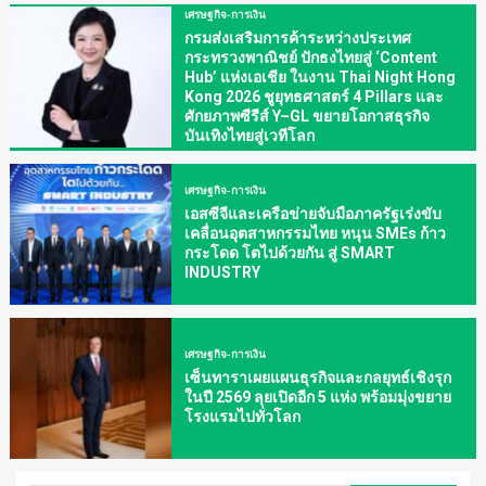
เศรษฐกิจ-การเงิน
กรมส่งเสริมการค้าระหว่างประเทศ
กระทรวงพาณิชย์ ปักธงไทยสู่ ‘Content
Hub’ แห่งเอเชีย ในงาน Thai Night Hong
Kong 2026 ชูยุทธศาสตร์ 4 Pillars และ
ศักยภาพซีรีส์ Y–GL ขยายโอกาสธุรกิจ
บันเทิงไทยสู่เวทีโลก
เศรษฐกิจ-การเงิน
เอสซีจีและเครือข่ายจับมือภาครัฐเร่งขับ
เคลื่อนอุตสาหกรรมไทย หนุน SMEs ก้าว
กระโดด โตไปด้วยกัน สู่ SMART
INDUSTRY
เศรษฐกิจ-การเงิน
เซ็นทาราเผยแผนธุรกิจและกลยุทธ์เชิงรุก
ในปี 2569 ลุยเปิดอีก 5 แห่ง พร้อมมุ่งขยาย
โรงแรมไปทั่วโลก