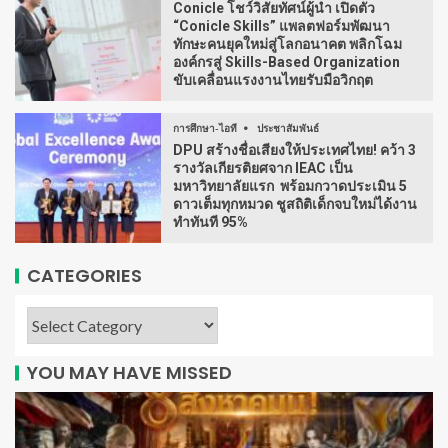
Conicle โชว์วิสัยทัศน์ผู้นำ เปิดตัว
“Conicle Skills” แพลตฟอร์มพัฒนา
ทักษะคนยุคใหม่สู่โลกอนาคต พลิกโฉม
องค์กรสู่ Skills-Based Organization
ขับเคลื่อนแรงงานไทยรับมือวิกฤต
การศึกษา-ไอที
ประชาสัมพันธ์
DPU สร้างชื่อเสียงให้ประเทศไทย! คว้า 3
รางวัลเกียรติยศจาก IEAC เป็น
มหาวิทยาลัยแรก พร้อมกวาดประเมิน 5
ดาวเต็มทุกหมวด ชูสถิติเด็กจบใหม่ได้งาน
ทำทันที 95%
CATEGORIES
YOU MAY HAVE MISSED