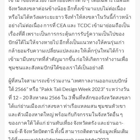
จังหวัดสงขลาค่อนข้างน้อย อีกทั้งเข้ามาแบบไม่ต่อเนื่อง
หรือไม่ได้หวังผลระยะยาว จึงทำให้สงขลา​ในวันนี้ก้าวหน้า
อย่างไม่ต่อเนื่อง การที่ CEA และ TCDC เข้ามาย่อมถือเป็น
เรื่องที่ดี เพราะเป็น​การกระตุ้นการรับรู้​ความเป็นไปของ
ปักษ์ใต้ไม่ให้จางหายไป อีกทั้งเป็นแนวทางให้คนรุ่นเก่า​
กล้ายอมรับความเปลี่ยนแปลง​และให้​เด็ก​รุ่นใหม่ได้ก้าว
เข้ามามีบทบาทที่สำคัญ​มากขึ้น ก่อให้เกิดการทำงานเพื่อ
ชุมชนและสังคมปักษ์ใต้ของเราได้เป็นอย่างดี
ผู้ที่สนใจสามารถเข้าร่วมงาน “เทศกาลงานออกแบบปักษ์
ใต้ 2566” หรือ “Pakk Taii Design Week 2023” ระหว่างวัน
ที่ 12 – 20 สิงหาคม 2566 ใน 3 พื้นที่หลักของจังหวัดสงขลา
ได้แก่ย่านเมืองเก่าสงขลา ท่าเรือแหลมสน ชุมชนหัวเขา
และตัวเมืองหาดใหญ่ พร้อมกับกิจกรรมในจังหวัดอื่น ๆ
ของภาคใต้ ได้แก่ ย่านทับเที่ยง จังหวัดตรัง และย่านอา-
รมย์-ดี จังหวัดปัตตานี ทั้งนี้ สามารถติดตามข้อมูลเพิ่มเติม
ได้ที่
www.pakktaiidesignweek.com/ptdw2023
,