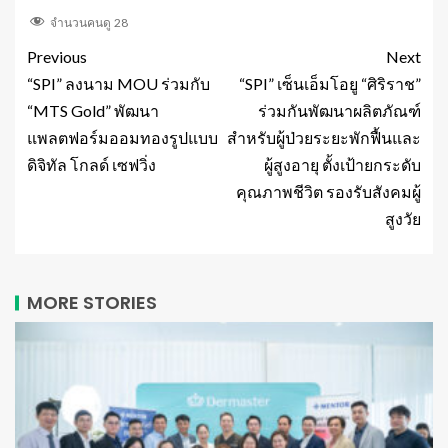
จำนวนคนดู
28
Previous
Next
“SPI” ลงนาม MOU ร่วมกับ
“SPI” เซ็นเอ็มโอยู “ศิริราช”
“MTS Gold” พัฒนา
ร่วมกันพัฒนาผลิตภัณฑ์
แพลตฟอร์มออมทองรูปแบบ
สำหรับผู้ป่วยระยะพักฟื้นและ
ดิจิทัล โกลด์ เซฟวิ่ง
ผู้สูงอายุ ตั้งเป้ายกระดับ
คุณภาพชีวิต รองรับสังคมผู้
สูงวัย
MORE STORIES