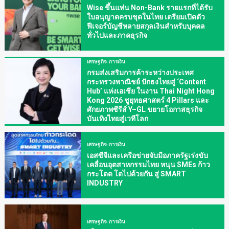
Wise ขึ้นแท่น Non-Bank รายแรกที่ได้รับ
ใบอนุญาตครบชุดในไทย เตรียมเปิดตัว
ฟีเจอร์บัญชีหลายสกุลเงินสำหรับบุคคล
ทั่วไปและภาคธุรกิจ
เศรษฐกิจ-การเงิน
กรมส่งเสริมการค้าระหว่างประเทศ
กระทรวงพาณิชย์ ปักธงไทยสู่ ‘Content
Hub’ แห่งเอเชีย ในงาน Thai Night Hong
Kong 2026 ชูยุทธศาสตร์ 4 Pillars และ
ศักยภาพซีรีส์ Y–GL ขยายโอกาสธุรกิจ
บันเทิงไทยสู่เวทีโลก
เศรษฐกิจ-การเงิน
เอสซีจีและเครือข่ายจับมือภาครัฐเร่งขับ
เคลื่อนอุตสาหกรรมไทย หนุน SMEs ก้าว
กระโดด โตไปด้วยกัน สู่ SMART
INDUSTRY
เศรษฐกิจ-การเงิน