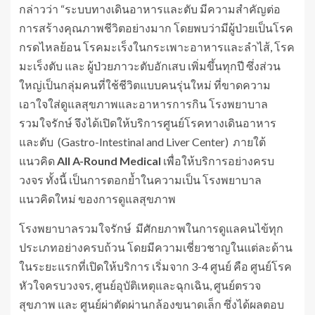
กล่าวว่า “ระบบทางเดินอาหารและตับ มีความสำคัญต่อ
การสร้างคุณภาพชีวิตอย่างมาก โดยพบว่ามีผู้ป่วยเป็นโรค
กรดไหลย้อน โรคมะเร็งในกระเพาะอาหารและลำไส้, โรค
มะเร็งตับ และ ผู้ป่วยภาวะตับอักเสบ เพิ่มขึ้นทุกปี ซึ่งส่วน
ใหญ่เป็นกลุ่มคนที่ใช้ชีวิตแบบคนรุ่นใหม่ ที่ขาดความ
เอาใจใส่ดูแลสุขภาพและอาหารการกิน โรงพยาบาล
รวมใจรักษ์ จึงได้เปิดให้บริการศูนย์โรคทางเดินอาหาร
และตับ (Gastro-Intestinal and Liver Center) ภายใต้
แนวคิด
All A-Round Medical
เพื่อให้บริการอย่างครบ
วงจร ทั้งนี้ เป็นการตอกย้ำในความเป็น โรงพยาบาล
แนวคิดใหม่ ของการดูแลสุขภาพ
โรงพยาบาลรวมใจรักษ์ มีศักยภาพในการดูแลคนไข้ทุก
ประเภทอย่างครบถ้วน โดยมีความเชี่ยวชาญในแต่ละด้าน
ในระยะแรกที่เปิดให้บริการ เริ่มจาก 3-4 ศูนย์ คือ ศูนย์โรค
หัวใจครบวงจร, ศูนย์อุบัติเหตุและฉุกเฉิน, ศูนย์ตรวจ
สุขภาพ และ ศูนย์ผ่าตัดผ่านกล้องขนาดเล็ก ซึ่งได้ผลตอบ