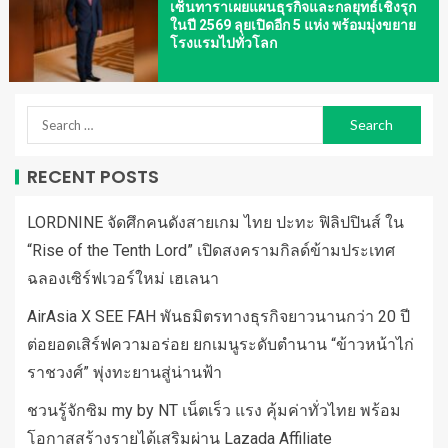
เซ็นทาราเผยแผนธุรกิจและกลยุทธ์เชิงรุก
ในปี 2569 ลุยเปิดอีก 5 แห่ง พร้อมมุ่งขยาย
โรงแรมไปทั่วโลก
RECENT POSTS
LORDNINE จัดศึกคนดังสายเกม ไทย ปะทะ ฟิลิปปินส์ ใน
“Rise of the Tenth Lord” เปิดสงครามกิลด์ข้ามประเทศ
ฉลองเซิร์ฟเวอร์ใหม่ เฮเลนา
AirAsia X SEE FAH พันธมิตรทางธุรกิจยาวนานกว่า 20 ปี
ต่อยอดเสิร์ฟความอร่อย ยกเมนูระดับตำนาน “ข้าวหน้าไก่
ราชวงศ์” พุ่งทะยานสู่น่านฟ้า
ชวนรู้จักซิม my by NT เน็ตเร็ว แรง คุ้มค่าทั่วไทย พร้อม
โอกาสสร้างรายได้เสริมผ่าน Lazada Affiliate