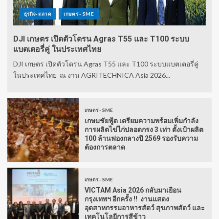
ธุรกิจ-ตลาด
เกษตร - SME
DJI เกษตร เปิดตัวโดรน Agras T55 และ T100 ระบบ
แบตเตอรี่คู่ ในประเทศไทย
DJI เกษตร เปิดตัวโดรน Agras T55 และ T100 ระบบแบตเตอรี่คู่
ในประเทศไทย ณ งาน AGRITECHNICA Asia 2026...
เกษตร - SME
เกษมชัยฟู้ด เตรียมความพร้อมเพิ่มกำลัง
การผลิตไข่ไก่ปลอดกรง 3 เท่า ตั้งเป้าผลิต
100 ล้านฟองกลางปี 2569 รองรับความ
ต้องการตลาด
เกษตร - SME
VICTAM Asia 2026 กลับมาเยือน
กรุงเทพฯ อีกครั้ง !! งานแสดง
อุตสาหกรรมอาหารสัตว์ สุขภาพสัตว์ และ
เทคโนโลยีการสีข้าว