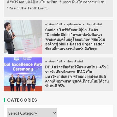
สีสันให้คอมมูนิตี้ผู้เล่นในเอเชียตะวันออกเฉียงใต้ จัดการแข่งขัน
“Rise of the Tenth Lord”...
การศึกษา-ไอที
ธุรกิจ-ตลาด
ประชาสัมพันธ์
Conicle โชว์วิสัยทัศน์ผู้นำ เปิดตัว
“Conicle Skills” แพลตฟอร์มพัฒนา
ทักษะคนยุคใหม่สู่โลกอนาคต พลิกโฉม
องค์กรสู่ Skills-Based Organization
ขับเคลื่อนแรงงานไทยรับมือวิกฤต
การศึกษา-ไอที
ประชาสัมพันธ์
DPU สร้างชื่อเสียงให้ประเทศไทย! คว้า 3
รางวัลเกียรติยศจาก IEAC เป็น
มหาวิทยาลัยแรก พร้อมกวาดประเมิน 5
ดาวเต็มทุกหมวด ชูสถิติเด็กจบใหม่ได้งาน
ทำทันที 95%
CATEGORIES