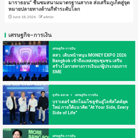
มาราธอน” ชื่นชมสนามมาตรฐานสากล ส่งเสริมภูเก็ตสู่จุด
หมายปลายทางด้านกีฬาระดับโลก
June 18, 2026
admin
เศรษฐกิจ-การเงิน
เศรษฐกิจ-การเงิน
สสว. เดินหน้าหนุน MONEY EXPO 2026
Bangkok เข้าถึงแหล่งทุนชุมชน เสริม
สร้างโอกาสทางการเงินแก่ผู้ประกอบการ
SME
ธุรกิจ-ตลาด
เศรษฐกิจ-การเงิน
บราเดอร์ พลิกโฉมโซลูชันสู่ไลฟ์สไตล์ยุค
ใหม่ ภายใต้แนวคิด “At Your Side, Every
Side of Life”
เศรษฐกิจ-การเงิน