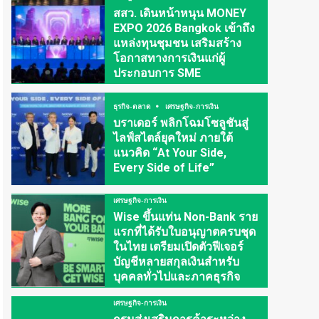
สสว. เดินหน้าหนุน MONEY
EXPO 2026 Bangkok เข้าถึง
แหล่งทุนชุมชน เสริมสร้าง
โอกาสทางการเงินแก่ผู้
ประกอบการ SME
ธุรกิจ-ตลาด
เศรษฐกิจ-การเงิน
บราเดอร์ พลิกโฉมโซลูชันสู่
ไลฟ์สไตล์ยุคใหม่ ภายใต้
แนวคิด “At Your Side,
Every Side of Life”
เศรษฐกิจ-การเงิน
Wise ขึ้นแท่น Non-Bank ราย
แรกที่ได้รับใบอนุญาตครบชุด
ในไทย เตรียมเปิดตัวฟีเจอร์
บัญชีหลายสกุลเงินสำหรับ
บุคคลทั่วไปและภาคธุรกิจ
เศรษฐกิจ-การเงิน