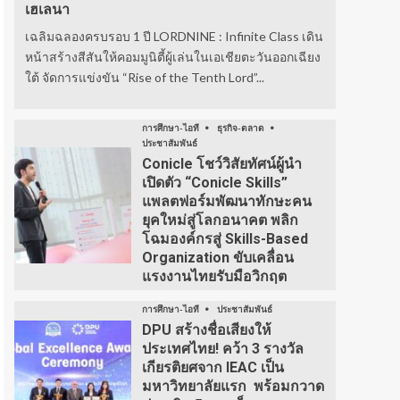
เฮเลนา
เฉลิมฉลองครบรอบ 1 ปี LORDNINE : Infinite Class เดิน
หน้าสร้างสีสันให้คอมมูนิตี้ผู้เล่นในเอเชียตะวันออกเฉียง
ใต้ จัดการแข่งขัน “Rise of the Tenth Lord”...
การศึกษา-ไอที
ธุรกิจ-ตลาด
ประชาสัมพันธ์
Conicle โชว์วิสัยทัศน์ผู้นำ
เปิดตัว “Conicle Skills”
แพลตฟอร์มพัฒนาทักษะคน
ยุคใหม่สู่โลกอนาคต พลิก
โฉมองค์กรสู่ Skills-Based
Organization ขับเคลื่อน
แรงงานไทยรับมือวิกฤต
การศึกษา-ไอที
ประชาสัมพันธ์
DPU สร้างชื่อเสียงให้
ประเทศไทย! คว้า 3 รางวัล
เกียรติยศจาก IEAC เป็น
มหาวิทยาลัยแรก พร้อมกวาด