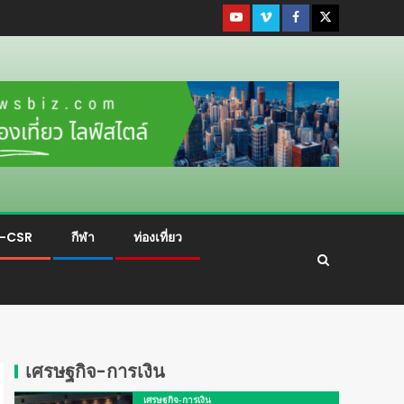
ม-CSR
กีฬา
ท่องเที่ยว
เศรษฐกิจ-การเงิน
เศรษฐกิจ-การเงิน