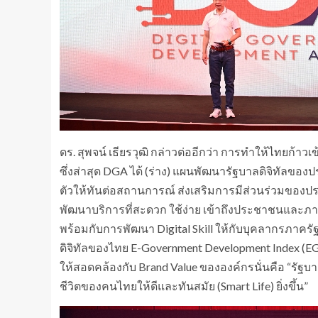
ดร. สุพจน์ เธียรวุฒิ กล่าวต่ออีกว่า การทำให้ไทยก้าวเข
ซึ่งส่าสุด DGA ได้ (ร่าง) แผนพัฒนารัฐบาลดิจิทัลของ
ตัวให้ทันต่อสถานการณ์ ส่งเสริมการมีส่วนร่วมของ
พัฒนาบริการที่สะดวก ใช้ง่าย เข้าถึงประชาชนและภา
พร้อมกับการพัฒนา Digital Skill ให้กับบุคลากรภาคร
ดิจิทัลของไทย E-Government Development Index (EGDI
ให้สอดคล้องกับ Brand Value ขององค์กรนั่นคือ “รัฐบาล
ชีวิตของคนไทยให้ดีและทันสมัย (Smart Life) ยิ่งขึ้น”