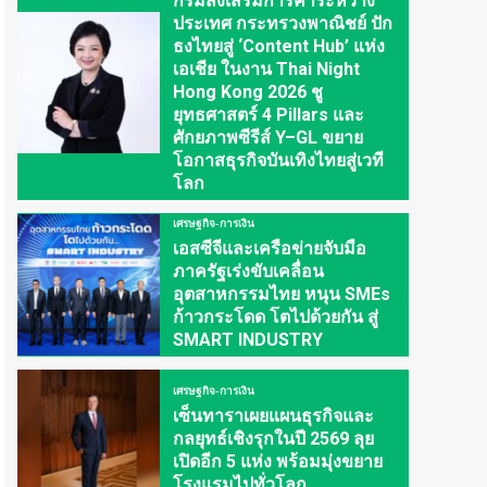
กรมส่งเสริมการค้าระหว่าง
ประเทศ กระทรวงพาณิชย์ ปัก
ธงไทยสู่ ‘Content Hub’ แห่ง
เอเชีย ในงาน Thai Night
Hong Kong 2026 ชู
ยุทธศาสตร์ 4 Pillars และ
ศักยภาพซีรีส์ Y–GL ขยาย
โอกาสธุรกิจบันเทิงไทยสู่เวที
โลก
เศรษฐกิจ-การเงิน
เอสซีจีและเครือข่ายจับมือ
ภาครัฐเร่งขับเคลื่อน
อุตสาหกรรมไทย หนุน SMEs
ก้าวกระโดด โตไปด้วยกัน สู่
SMART INDUSTRY
เศรษฐกิจ-การเงิน
เซ็นทาราเผยแผนธุรกิจและ
กลยุทธ์เชิงรุกในปี 2569 ลุย
เปิดอีก 5 แห่ง พร้อมมุ่งขยาย
โรงแรมไปทั่วโลก