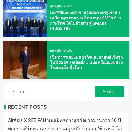
เศรษฐกิจ-การเงิน
เอสซีจีและเครือข่ายจับมือภาครัฐเร่งขับ
เคลื่อนอุตสาหกรรมไทย หนุน SMEs ก้าว
กระโดด โตไปด้วยกัน สู่ SMART
INDUSTRY
เศรษฐกิจ-การเงิน
เซ็นทาราเผยแผนธุรกิจและกลยุทธ์เชิงรุก
ในปี 2569 ลุยเปิดอีก 5 แห่ง พร้อมมุ่งขยาย
โรงแรมไปทั่วโลก
RECENT POSTS
AirAsia X SEE FAH พันธมิตรทางธุรกิจยาวนานกว่า 20 ปี
ต่อยอดเสิร์ฟความอร่อย ยกเมนูระดับตำนาน “ข้าวหน้าไก่