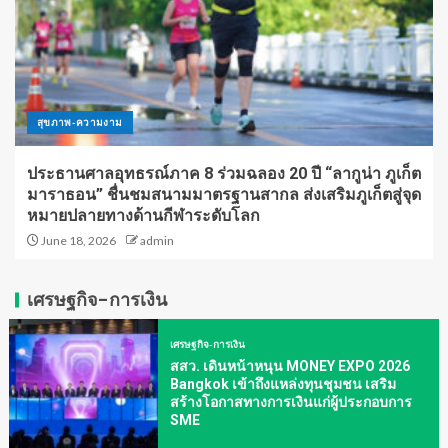
สุขภาพ-ความงาม
ประธานศาลอุทธรณ์ภาค 8 ร่วมฉลอง 20 ปี “ลากูน่า ภูเก็ต
มาราธอน” ชื่นชมสนามมาตรฐานสากล ส่งเสริมภูเก็ตสู่จุด
หมายปลายทางด้านกีฬาระดับโลก
June 18, 2026
admin
เศรษฐกิจ-การเงิน
เศรษฐกิจ-การเงิน
สสว. เดินหน้าหนุน MONEY EXPO 2026
Bangkok เข้าถึงแหล่งทุนชุมชน เสริม
สร้างโอกาสทางการเงินแก่ผู้ประกอบการ
SME