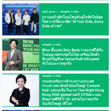
ธุรกิจ-ตลาด
เศรษฐกิจ-การเงิน
บราเดอร์ พลิกโฉมโซลูชันสู่ไลฟ์สไตล์ยุค
ใหม่ ภายใต้แนวคิด “At Your Side, Every
Side of Life”
เศรษฐกิจ-การเงิน
Wise ขึ้นแท่น Non-Bank รายแรกที่ได้รับ
ใบอนุญาตครบชุดในไทย เตรียมเปิดตัว
ฟีเจอร์บัญชีหลายสกุลเงินสำหรับบุคคล
ทั่วไปและภาคธุรกิจ
เศรษฐกิจ-การเงิน
กรมส่งเสริมการค้าระหว่างประเทศ
กระทรวงพาณิชย์ ปักธงไทยสู่ ‘Content
Hub’ แห่งเอเชีย ในงาน Thai Night Hong
Kong 2026 ชูยุทธศาสตร์ 4 Pillars และ
ศักยภาพซีรีส์ Y–GL ขยายโอกาสธุรกิจ
บันเทิงไทยสู่เวทีโลก