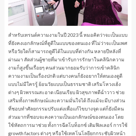
สำหรับเทรนด์ความงามในปี 2023 นี้ หมอคิดว่าจะเป็นแบบ
ที่ยังคงเอกลักษณ์ที่ดูดีในแบบของตนเอง ที่ไม่ว่าจะเป็นเพศ
หรือวัยใดก็สามารถดูดีได้ในแบบที่ต่างกัน หลายปีหลังที่
ผ่านมา สัดส่วนผู้ชายที่มาเข้ารับการรักษาในคลินิกความ
งามก็สูงขึ้นเรื่อยๆ คนส่วนมากยอมรับว่าการเข้าคลินิก
ความงามเป็นเรื่องปกติ แต่บางคนก็ยังอยากให้ตนเองดูดี
แบบไม่มีใครรู้ ย้อนวัยแบบเป็นธรรมชาติ เสริมโหวงเฮ้ง
ต่างๆ ผิวพรรณสะอาด เนียนเรียบ ผิวสุขภาพดีฉ่ำวาว ช่วย
เสริมทั้งภาพลักษณ์และความมั่นใจได้ ถึงแม้จะมีบางส่วน
ที่ชอบทำศัลยกรรมปรับแต่งเพื่อแก้ไขบางจุด แต่ก็ยังมีคน
ส่วนมากที่ชอบจะคงความเป็นเอกลักษณ์ของตนเอง โดย
ใช้หัตถการมาช่วย ทั้งการฉีดโบท็อกซ์ เติมฟิลเลอร์ การใช้
growth factors ต่างๆ หรือใช้เทคโนโลยียกกระชับผิวหน้า