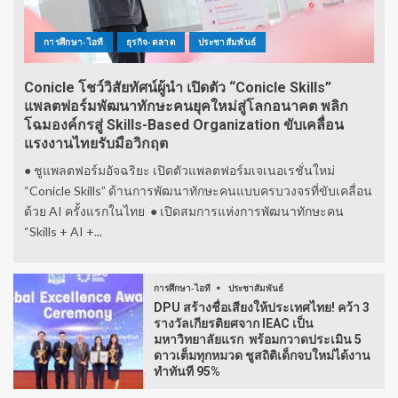
การศึกษา-ไอที
ธุรกิจ-ตลาด
ประชาสัมพันธ์
Conicle โชว์วิสัยทัศน์ผู้นำ เปิดตัว “Conicle Skills”
แพลตฟอร์มพัฒนาทักษะคนยุคใหม่สู่โลกอนาคต พลิก
โฉมองค์กรสู่ Skills-Based Organization ขับเคลื่อน
แรงงานไทยรับมือวิกฤต
● ชูแพลตฟอร์มอัจฉริยะ เปิดตัวแพลตฟอร์มเจเนอเรชั่นใหม่
“Conicle Skills” ด้านการพัฒนาทักษะคนแบบครบวงจรที่ขับเคลื่อน
ด้วย AI ครั้งแรกในไทย ● เปิดสมการแห่งการพัฒนาทักษะคน
“Skills + AI +...
การศึกษา-ไอที
ประชาสัมพันธ์
DPU สร้างชื่อเสียงให้ประเทศไทย! คว้า 3
รางวัลเกียรติยศจาก IEAC เป็น
มหาวิทยาลัยแรก พร้อมกวาดประเมิน 5
ดาวเต็มทุกหมวด ชูสถิติเด็กจบใหม่ได้งาน
ทำทันที 95%