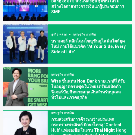
Bangkok เข้าถึงแหล่งทุนชุมชน เสริม
สร้างโอกาสทางการเงินแก่ผู้ประกอบการ
SME
ธุรกิจ-ตลาด
เศรษฐกิจ-การเงิน
บราเดอร์ พลิกโฉมโซลูชันสู่ไลฟ์สไตล์ยุค
ใหม่ ภายใต้แนวคิด “At Your Side, Every
Side of Life”
เศรษฐกิจ-การเงิน
Wise ขึ้นแท่น Non-Bank รายแรกที่ได้รับ
ใบอนุญาตครบชุดในไทย เตรียมเปิดตัว
ฟีเจอร์บัญชีหลายสกุลเงินสำหรับบุคคล
ทั่วไปและภาคธุรกิจ
เศรษฐกิจ-การเงิน
กรมส่งเสริมการค้าระหว่างประเทศ
กระทรวงพาณิชย์ ปักธงไทยสู่ ‘Content
Hub’ แห่งเอเชีย ในงาน Thai Night Hong