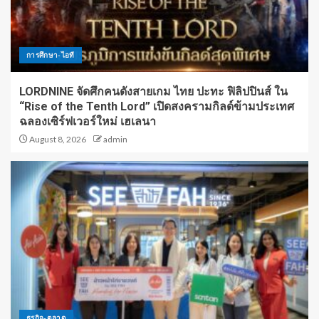
การศึกษา-ไอที
LORDNINE จัดศึกคนดังสายเกม ไทย ปะทะ ฟิลิปปินส์ ใน
“Rise of the Tenth Lord” เปิดสงครามกิลด์ข้ามประเทศ
ฉลองเซิร์ฟเวอร์ใหม่ เฮเลนา
August 8, 2026
admin
ธุรกิจ-ตลาด