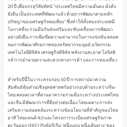
20 ปี เพื่อบรรลุวิสัยทัศน์ “ประเทศไทยมีความมั่นคง มั่งคั่ง
ยั่งยืน เป็นประเทศที่พัฒนาแล้ว ด้วยการพัฒนาตามหลัก
ปรัชญาของเศรษฐกิจพอเพียง” ซึ่งทำให้ทั้งสองประเทศมี
โอกาสที่จะร่วมมือกันส่งเสริมและขับเคลื่อนการพัฒนา
อย่างยั่งยืน การเพิ่มขีดความสามารถในการแข่งขัน ตลอด
จนการพัฒนาศักยภาพของทรัพยากรมนุษย์ นวัตกรรม
เทคโนโลยีดิจิทัล เศรษฐกิจดิจิทัล พลังงานสะอาด โลจิสติ
กส์ การอำนวยความสะดวกทางการค้า และการท่องเที่ยว
สำหรับปีนี้ในวาระครบรอบ 10 ปี การสถาปนาความ
สัมพันธ์หุ้นส่วนเชิงยุทธศาสตร์อย่างรอบด้านระหว่างจีน-
ไทย ตลอดเวลาที่ผ่านมาความร่วมมือระหว่างประเทศไทย
และจีน มีพัฒนาการที่ดีอย่างต่อเนื่อง โดยเฉพาะการส่ง
เสริมความสอดคล้องระหว่างข้อนโยบายที่สำคัญของไทย
อาทิ ไทยแลนด์ 4.0 และโครงการระเบียงเศรษฐกิจภาค
ตะวันออก (EEC) กับข้อริเริ่ม ‘หนึ่งแถบ หนึ่งเส้นทาง’ ของ