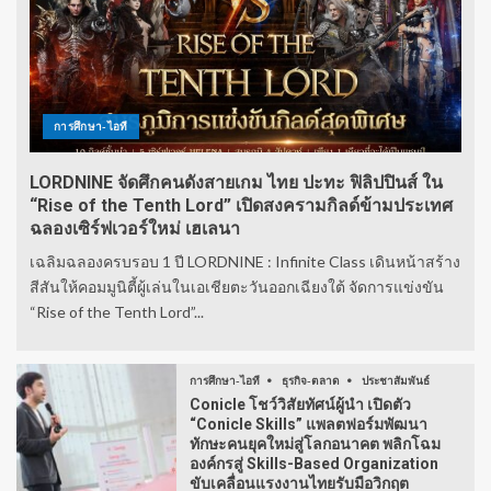
การศึกษา-ไอที
LORDNINE จัดศึกคนดังสายเกม ไทย ปะทะ ฟิลิปปินส์ ใน
“Rise of the Tenth Lord” เปิดสงครามกิลด์ข้ามประเทศ
ฉลองเซิร์ฟเวอร์ใหม่ เฮเลนา
เฉลิมฉลองครบรอบ 1 ปี LORDNINE : Infinite Class เดินหน้าสร้าง
สีสันให้คอมมูนิตี้ผู้เล่นในเอเชียตะวันออกเฉียงใต้ จัดการแข่งขัน
“Rise of the Tenth Lord”...
การศึกษา-ไอที
ธุรกิจ-ตลาด
ประชาสัมพันธ์
Conicle โชว์วิสัยทัศน์ผู้นำ เปิดตัว
“Conicle Skills” แพลตฟอร์มพัฒนา
ทักษะคนยุคใหม่สู่โลกอนาคต พลิกโฉม
องค์กรสู่ Skills-Based Organization
ขับเคลื่อนแรงงานไทยรับมือวิกฤต