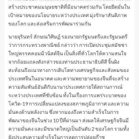
สร้างประชาคมมนุษยชาติที่มีอนาคตร่วมกัน โดยยึดมั่นใน
เป้าหมายของนโยบายระหว่างประเทศ มุ่งรักษาสันติภาพ
ของโลก และส่งเสริมการพัฒนาร่วมกัน
นายจุรินทร์ ลักษณวิศิษฏ์ รองนายกรัฐมนตรีและรัฐมนตรี
ว่าการกระทรวงพาณิชย์ กล่าวว่า การเปิดประชุมสมัชชา
ใหญ่พรรคคอมมิวนิสต์จีน เป็นสิ่งที่ทั่วโลกให้ความสนใจ
จากถ้อยแถลงดังกล่าวของท่านประธานาธิบดีสี จิ้นผิง
สะท้อนถึงแนวทางการเติบโตทางเศรษฐกิจและสังคมของ
ประเทศจีนในอนาคต และความพยายามของจีนที่จะสร้าง
ความสัมพันธ์อันดีกับนานาประเทศภายใต้สถานการณ์
ระหว่างประเทศที่ซับซ้อน ทั้งในเรื่องการแพร่ระบาดของ
โควิด-19 การเปลี่ยนแปลงของสภาพภูมิอากาศ และความ
มั่นคงด้านพลังงาน ซึ่งหากมองถึงความสำเร็จในการ
พัฒนาของจีนในช่วง 10 ปีที่ผ่านมา ส่งผลให้เศรษฐกิจจีนมี
ความมั่นคง และมีขนาดใหญ่เป็นอันดับ 2 ของโลก รวมทั้ง
ยังประสบความสำเร็จในการลดการปล่อยก๊าซ