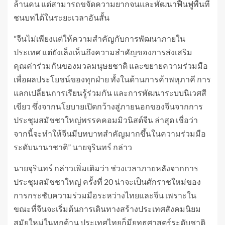
ล้านคน แต่สามารถขจัดความยากจนและพัฒนาฟื้นฟูพื้นที่
ชนบทได้ในระยะเวลาอันสั้น
“จีนไม่เพียงแต่ให้ความสำคัญกับการพัฒนาภายใน
ประเทศ แต่ยังเล็งเห็นถึงความสำคัญของการส่งเสริม
คุณค่าร่วมกันของมวลมนุษยชาติ และขยายความร่วมมือ
เพื่อผลประโยชน์ของทุกฝ่าย ทั้งในด้านการค้าพหุภาคี การ
แลกเปลี่ยนการเรียนรู้ร่วมกัน และการพัฒนาระบบนิเวศสี
เขียว ซึ่งจากนโยบายเปิดกว้างสู่ภายนอกของจีนจากการ
ประชุมสมัชชาใหญ่พรรคคอมมิวนิสต์จีน ล่าสุด เชื่อว่า
จากนี้จะทำให้จีนมีบทบาทสำคัญมากขึ้นในความร่วมมือ
ระดับนานาชาติ” นายจุรินทร์ กล่าว
นายจุรินทร์ กล่าวเพิ่มเติมว่า ช่วงเวลาภายหลังจากการ
ประชุมสมัชชาใหญ่ ครั้งที่ 20 น่าจะเป็นศักราชใหม่ของ
การกระชับความร่วมมือระหว่างไทยและจีน เพราะใน
ขณะที่จีนจะเริ่มต้นการเดินทางสร้างประเทศสังคมนิยม
สมัยใหม่ในทุกด้าน ประเทศไทยก็มียุทธศาสตร์ระดับชาติ