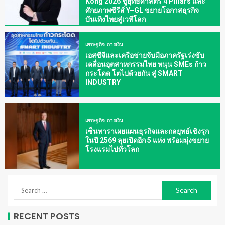
Kong 2026 ชูยุทธศาสตร์ 4 Pillars และ
ศักยภาพซีรีส์ Y–GL ขยายโอกาสธุรกิจ
บันเทิงไทยสู่เวทีโลก
เศรษฐกิจ-การเงิน
เอสซีจีและเครือข่ายจับมือภาครัฐเร่งขับ
เคลื่อนอุตสาหกรรมไทย หนุน SMEs ก้าว
กระโดด โตไปด้วยกัน สู่ SMART
INDUSTRY
เศรษฐกิจ-การเงิน
เซ็นทาราเผยแผนธุรกิจและกลยุทธ์เชิงรุก
ในปี 2569 ลุยเปิดอีก 5 แห่ง พร้อมมุ่งขยาย
โรงแรมไปทั่วโลก
RECENT POSTS