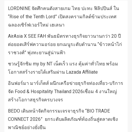
LORDNINE จัดศึกคนดังสายเกม ไทย ปะทะ ฟิลิปปินส์ ใน
“Rise of the Tenth Lord” เปิดสงครามกิลด์ข้ามประเทศ
ฉลองเซิร์ฟเวอร์ใหม่ เฮเลนา
AirAsia X SEE FAH พันธมิตรทางธุรกิจยาวนานกว่า 20 ปี
ต่อยอดเสิร์ฟความอร่อย ยกเมนูระดับตำนาน “ข้าวหน้าไก่
ราชวงศ์” พุ่งทะยานสู่น่านฟ้า
ชวนรู้จักซิม my by NT เน็ตเร็ว แรง คุ้มค่าทั่วไทย พร้อม
โอกาสสร้างรายได้เสริมผ่าน Lazada Affiliate
อินฟอร์มา มาร์เก็ตส์ ผนึกเครือข่ายธุรกิจท่องเที่ยว-บริการ
จัด Food & Hospitality Thailand 2026เชื่อม 4 งานใหญ่
สร้างโอกาสธุรกิจครบวงจร
BEDO เดินหน้าจัดกิจกรรมเจรจาธุรกิจ “BIO TRADE
CONNECT 2026” ยกระดับผลิตภัณฑ์ท้องถิ่นสู่ตลาดเชิง
พาณิชย์อย่างยั่งยืน