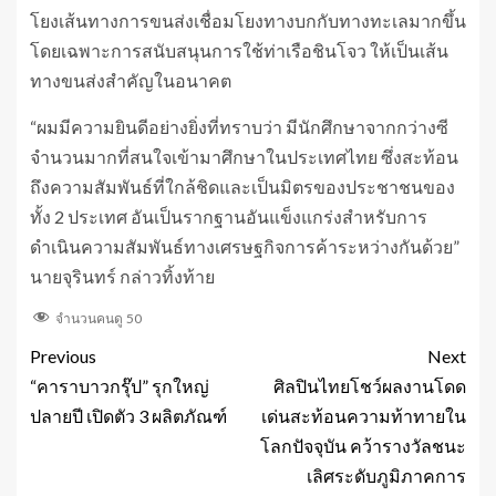
โยงเส้นทางการขนส่งเชื่อมโยงทางบกกับทางทะเลมากขึ้น
โดยเฉพาะการสนับสนุนการใช้ท่าเรือชินโจว ให้เป็นเส้น
ทางขนส่งสำคัญในอนาคต
“ผมมีความยินดีอย่างยิ่งที่ทราบว่า มีนักศึกษาจากกว่างซี
จำนวนมากที่สนใจเข้ามาศึกษาในประเทศไทย ซึ่งสะท้อน
ถึงความสัมพันธ์ที่ใกล้ชิดและเป็นมิตรของประชาชนของ
ทั้ง 2 ประเทศ อันเป็นรากฐานอันแข็งแกร่งสำหรับการ
ดำเนินความสัมพันธ์ทางเศรษฐกิจการค้าระหว่างกันด้วย”
นายจุรินทร์ กล่าวทิ้งท้าย
จำนวนคนดู
50
Previous
Next
“คาราบาวกรุ๊ป” รุกใหญ่
ศิลปินไทยโชว์ผลงานโดด
ปลายปี เปิดตัว 3 ผลิตภัณฑ์
เด่นสะท้อนความท้าทายใน
โลกปัจจุบัน คว้ารางวัลชนะ
เลิศระดับภูมิภาคการ